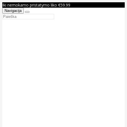
Iki nemokamo pristatymo liko €59.99
Navigacija