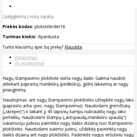
Į palyginimą
Į norų sąrašą
Prekės kodas:
plokstele/der16
Turimas kiekis:
Išparduota
Turite klausimų apie šią prekę?
Klauskite
Aprašymas
(0) Atsiliepimai
Nagų štampavimo plokštelė skirta nagų dailei. Galima naudoti
atliekant paprastą manikiūrą (pedikiūrą), gelinį lakavimą ar nagų
priauginimą.
Naudojimas: ant nagų štampavimo plokštelės užtepkite nagų lako
(paprasto arba spec. nagų štampavimui). Naudodami gremžtuką
(„skreperį“) ir laikant jį 45 laipsnių kampu nubraukitę nagų lako
perteklių. Naudodami štampą („antspaudą,manikiūro spaudą“)
sukamuoju judesiu paiimkite nagų dailės dizainą nuo štampavimo
plokštelės. Naudodami sukimo judesį, uždėkitę pasirinktą nagų
dailės dizainą ant nago plokšteles. Padenkite nagus viršutiniu nagų