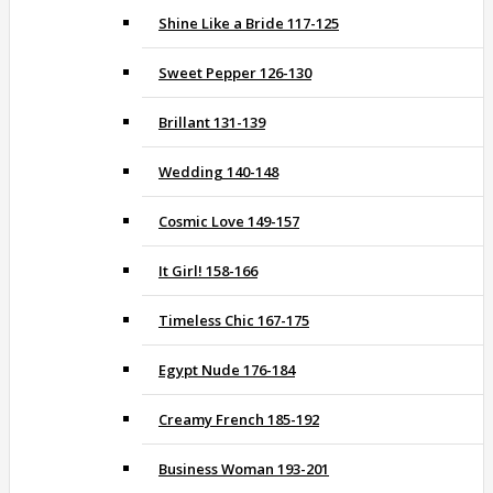
Shine Like a Bride 117-125
Sweet Pepper 126-130
Brillant 131-139
Wedding 140-148
Cosmic Love 149-157
It Girl! 158-166
Timeless Chic 167-175
Egypt Nude 176-184
Creamy French 185-192
Business Woman 193-201