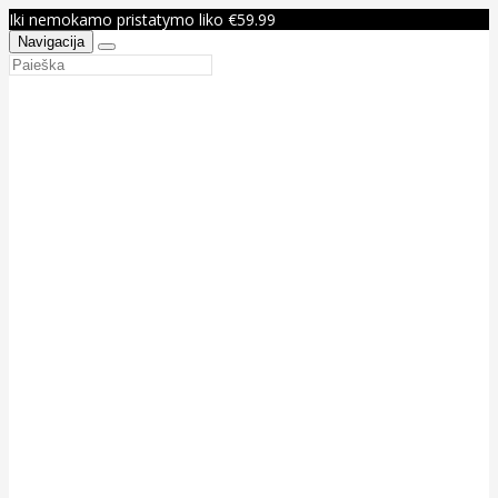
Iki nemokamo pristatymo liko €59.99
Navigacija