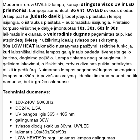
stingsta visos UV ir LED
Moderni ir erdvi UV/LED lempa, kurioje
priemonės
36 vnt. UV/LED
. Lempoje sumontuoti
šviesos diodai.
judesio daviklį
Ji taip pat turi
, todėl įdėjus plaštaką į lempą
įsijungia, o ištraukus plaštaką – automatiškai išsijungia. Prietaiso
10s,
30s, 60s ir 90s
korpuso viršutinėje dalyje įmontuotas
veidrodinis dugnas
laikmatis ir ekranas, o
pagamintas taip, kad
atspindėtų šviesą ir užtikrintų idealų šviesos pasiskirstymą.
LOW HEAT
90s
laikmačio nustatymas pasižymi išskirtine funkcija,
kuri laipsniškai didina lempos galią ir taip padeda išvengsite gelio
kaitimo, deginimo pojūčio. Lempa tinkama nagų priauginimui ir
geliniam lakavimui, o išskirtinis, erdvus dizainas puikiai pritaikytas
atlikti ir pedikiūrą. Nuimamas lempos pagrindas/dugnas palengvina
lempos priežiūrą ir paviršiaus valymą. Idealiai tinkama naudoti ne tik
namuose, bet ir grožio salonuose.
Techniniai duomenys:
100-240V, 50/60Hz
DC24V, 1.5A
UV bangos ilgis 365 + 405 nm
galingumas 36W
šviesos diodų skaičius 36vnt. UV/LED
laikmatis 10s/30s/60s/90s
LOW HEAT/90s reguliuojamas lempos galingumas