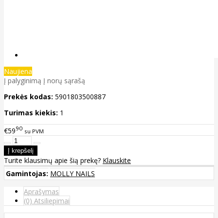
Naujiena
Į palyginimą
Į norų sąrašą
Prekės kodas:
5901803500887
Turimas kiekis:
1
90
€59
su PVM
Turite klausimų apie šią prekę?
Klauskite
Gamintojas:
MOLLY NAILS
Aprašymas
(0) Atsiliepimai