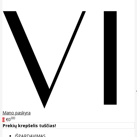
Mano paskyra
00
€0
0
Prekių krepšelis tuščias!
IŠPARDAVIMAS