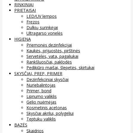
RINKINIAI
PRIETAISAI
LED/UV lempos
Frezos
Dulkių surinkėjai
Ultragarso vonelės
HIGIENA
Priemonės dezinfekcijai
Kaukės, prijuostės, pirštinės
Servetėlės, vata, pagaliukai
Rankšluosčiai, paklodės
Pedikiūro maišai, šlepetės, skirtukai
SKYSČIAI, PREP, PRIMER
Dezinfekciniai skysčiai
Nuriebalintojas
Primer, bond
Lipnumo valiklis
Gelio nuėmėjas
Kosmetinis acetonas
Skysčiai akrilui, polygeliui
Teptukų valiklis
BAZĖS
Skaidrios