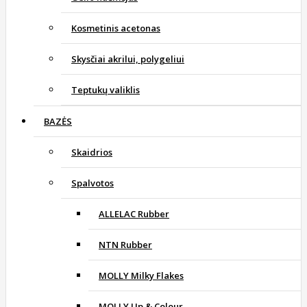
Kosmetinis acetonas
Skysčiai akrilui, polygeliui
Teptukų valiklis
BAZĖS
Skaidrios
Spalvotos
ALLELAC Rubber
NTN Rubber
MOLLY Milky Flakes
MOLLY Up & Colour