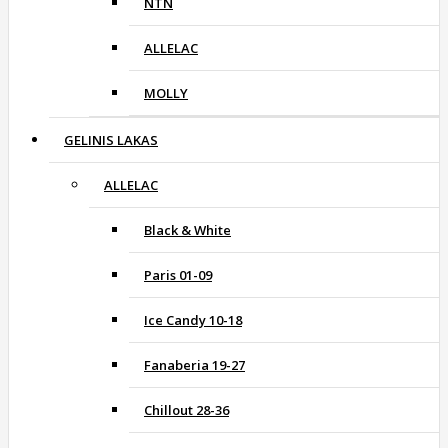
NTN
ALLELAC
MOLLY
GELINIS LAKAS
ALLELAC
Black & White
Paris 01-09
Ice Candy 10-18
Fanaberia 19-27
Chillout 28-36