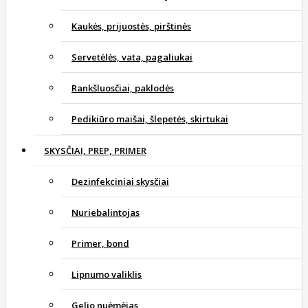
Kaukės, prijuostės, pirštinės
Servetėlės, vata, pagaliukai
Rankšluosčiai, paklodės
Pedikiūro maišai, šlepetės, skirtukai
SKYSČIAI, PREP, PRIMER
Dezinfekciniai skysčiai
Nuriebalintojas
Primer, bond
Lipnumo valiklis
Gelio nuėmėjas