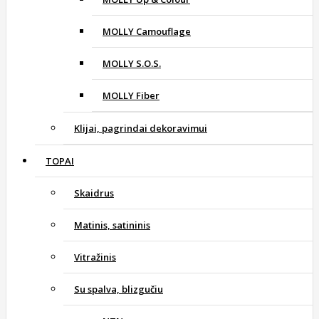
MOLLY Camouflage
MOLLY S.O.S.
MOLLY Fiber
Klijai, pagrindai dekoravimui
TOPAI
Skaidrus
Matinis, satininis
Vitražinis
Su spalva, blizgučiu