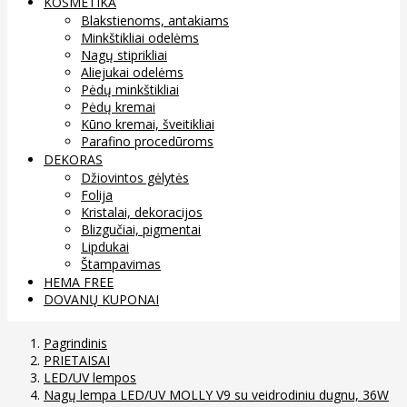
KOSMETIKA
Blakstienoms, antakiams
Minkštikliai odelėms
Nagų stiprikliai
Aliejukai odelėms
Pėdų minkštikliai
Pėdų kremai
Kūno kremai, šveitikliai
Parafino procedūroms
DEKORAS
Džiovintos gėlytės
Folija
Kristalai, dekoracijos
Blizgučiai, pigmentai
Lipdukai
Štampavimas
HEMA FREE
DOVANŲ KUPONAI
Pagrindinis
PRIETAISAI
LED/UV lempos
Nagų lempa LED/UV MOLLY V9 su veidrodiniu dugnu, 36W