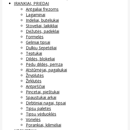
ĮRANKIAI, PRIEDAI
Antgaliai frezoms
Lagaminai
Indeliai, buteliukai
Stoveliai, laikikliai
Dėžutės, padėklai
Formelės
Geliniai tipsai
Dulkių šepetėliai
Teptukai
Dildės, blokeliai
Pėdų dildės, pemza
Atstūmėjai, pagaliukai
Žnyplutės
Žirklutės
Antpirščiai
Pincetai, pieštukai
Spaustukai arkai
Dirbtiniai nagai, tipsai
Tipsų paletės
Tipsų vėduoklės
Vonelės
Porankiai, kilimėliai