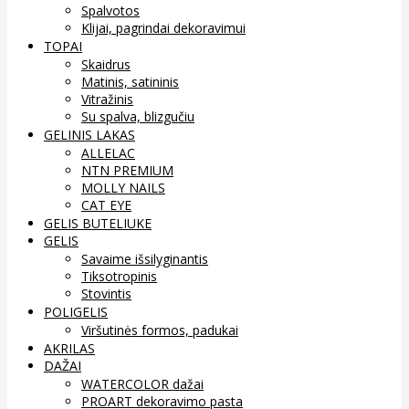
Spalvotos
Klijai, pagrindai dekoravimui
TOPAI
Skaidrus
Matinis, satininis
Vitražinis
Su spalva, blizgučiu
GELINIS LAKAS
ALLELAC
NTN PREMIUM
MOLLY NAILS
CAT EYE
GELIS BUTELIUKE
GELIS
Savaime išsilyginantis
Tiksotropinis
Stovintis
POLIGELIS
Viršutinės formos, padukai
AKRILAS
DAŽAI
WATERCOLOR dažai
PROART dekoravimo pasta