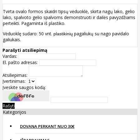
Tvirta ovalo formos skaidri tipsų vėduoklė, skirta nagų lako, gelio
lako, spalvoto gelio spalvoms demonstruoti ir dailės pavyzdžiams
perteikti. Pagaminta iš plastiko.
Vėduoklę sudaro: 50 vnt.
pagaliukų su nago pavidalo
plastikinių
galiukais.
Parašyti atsiliepimą
Vardas:
El. pašto adresas:
Atsiliepimas:
Įvertinimas:
Įveskite saugos kodą:
Rašyti
Kategorijos
DOVANA PERKANT NUO 30€