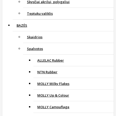
Skysčiai akrilui, polygeliui
Teptukų valiklis
BAZĖS
Skaidrios
Spalvotos
ALLELAC Rubber
NTN Rubber
MOLLY Milky Flakes
MOLLY Up & Colour
MOLLY Camouflage