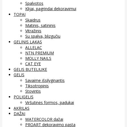
Spalvotos
Klijai, pagrindai dekoravimui
TOPAI
Skaidrus
Matinis, satininis
Vitražinis
Su spalva, blizgučiu
GELINIS LAKAS
ALLELAC
NTN PREMIUM
MOLLY NAILS
CAT EYE
GELIS BUTELIUKE
GELIS
Savaime išsilyginantis
Tiksotropinis
Stovintis
POLIGELIS
Viršutinės formos, padukai
AKRILAS
DAŽAI
WATERCOLOR dažai
PROART dekoravimo pasta