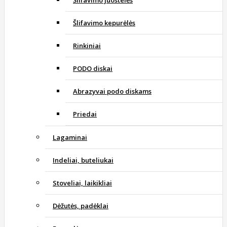
Šlifavimo kepurėlės
Rinkiniai
PODO diskai
Abrazyvai podo diskams
Priedai
Lagaminai
Indeliai, buteliukai
Stoveliai, laikikliai
Dėžutės, padėklai