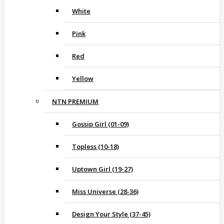
White
Pink
Red
Yellow
NTN PREMIUM
Gossip Girl (01-09)
Topless (10-18)
Uptown Girl (19-27)
Miss Universe (28-36)
Design Your Style (37-45)