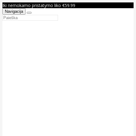
Iki nemokamo pristatymo liko €59.99
Navigacija