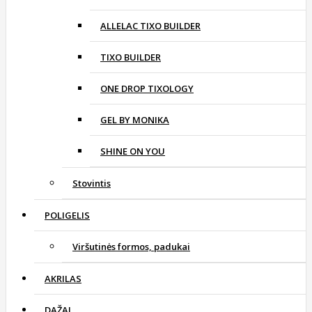
ALLELAC TIXO BUILDER
TIXO BUILDER
ONE DROP TIXOLOGY
GEL BY MONIKA
SHINE ON YOU
Stovintis
POLIGELIS
Viršutinės formos, padukai
AKRILAS
DAŽAI