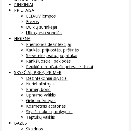
RINKINIAI
PRIETAISAI
LED/UV lempos
Frezos
Dulkių surinkėjai
Ultragarso vonelės
HIGIENA
Priemonės dezinfekcijai
Kaukės, prijuostės, pirštinės
Servetėlės, vata, pagaliukai
Rankšluosčiai, paklodės
Pedikiūro maišai, šlepetės, skirtukai
SKYSČIAI, PREP, PRIMER
Dezinfekciniai skysčiai
Nuriebalintojas
Primer, bond
Lipnumo valiklis
Gelio nuėmėjas
Kosmetinis acetonas
Skysčiai akrilui, polygeliui
Teptukų valiklis
BAZĖS
Skaidrios