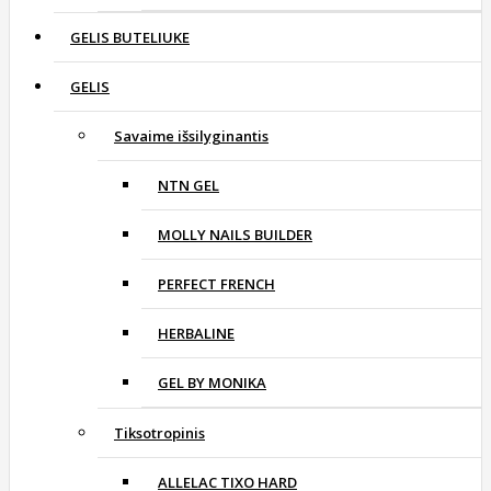
GELIS BUTELIUKE
GELIS
Savaime išsilyginantis
NTN GEL
MOLLY NAILS BUILDER
PERFECT FRENCH
HERBALINE
GEL BY MONIKA
Tiksotropinis
ALLELAC TIXO HARD