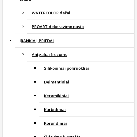
WATERCOLOR dažai
PROART dekoravimo pasta
ĮRANKIAI, PRIEDAI
Antgaliai frezoms
Silikoniniai poliruokliai
Deimantiniai
Keramikiniai
Karbidiniai
Korundiniai
Šlifavimo juostelės