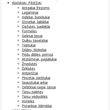
ĮRANKIAI, PRIEDAI
Antgaliai frezoms
Lagaminai
Indeliai, buteliukai
Stoveliai, laikikliai
Dėžutės, padėklai
Formelės
Geliniai tipsai
Dulkių šepetėliai
Teptukai
Dildės, blokeliai
Pėdų dildės, pemza
Atstūmėjai, pagaliukai
Žnyplutės
Žirklutės
Antpirščiai
Pincetai, pieštukai
Spaustukai arkai
Dirbtiniai nagai, tipsai
Tipsų paletės
Tipsų vėduoklės
Vonelės
Porankiai, kilimėliai