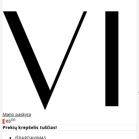
Mano paskyra
00
€0
0
Prekių krepšelis tuščias!
IŠPARDAVIMAS