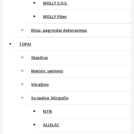
MOLLY S.O.S.
MOLLY Fiber
Klijai, pagrindai dekoravimui
TOPAI
Skaidrus
Matinis, satininis
Vitražinis
Su spalva, blizgučiu
NTN
ALLELAC