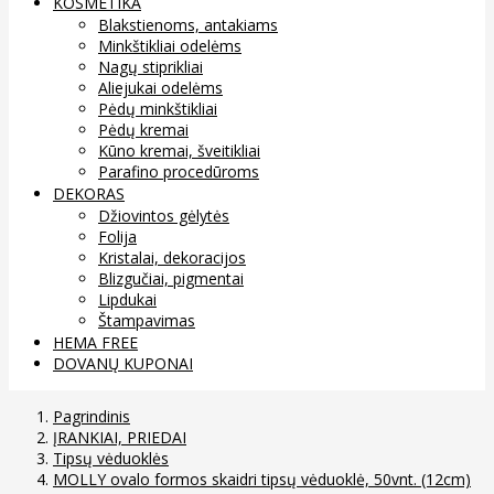
KOSMETIKA
Blakstienoms, antakiams
Minkštikliai odelėms
Nagų stiprikliai
Aliejukai odelėms
Pėdų minkštikliai
Pėdų kremai
Kūno kremai, šveitikliai
Parafino procedūroms
DEKORAS
Džiovintos gėlytės
Folija
Kristalai, dekoracijos
Blizgučiai, pigmentai
Lipdukai
Štampavimas
HEMA FREE
DOVANŲ KUPONAI
Pagrindinis
ĮRANKIAI, PRIEDAI
Tipsų vėduoklės
MOLLY ovalo formos skaidri tipsų vėduoklė, 50vnt. (12cm)