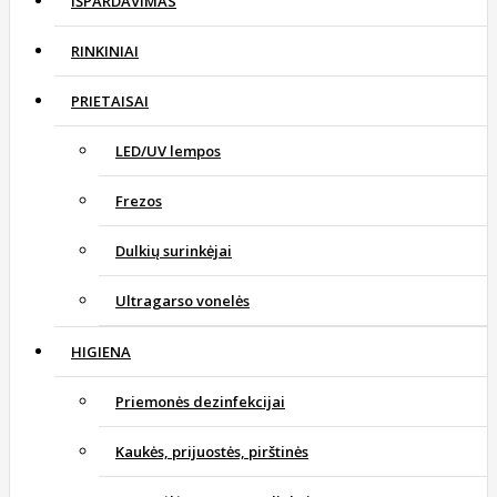
IŠPARDAVIMAS
RINKINIAI
PRIETAISAI
LED/UV lempos
Frezos
Dulkių surinkėjai
Ultragarso vonelės
HIGIENA
Priemonės dezinfekcijai
Kaukės, prijuostės, pirštinės