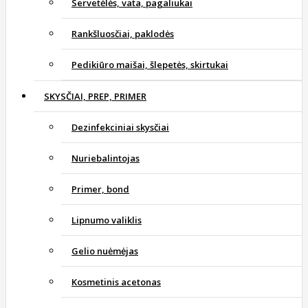
Servetėlės, vata, pagaliukai
Rankšluosčiai, paklodės
Pedikiūro maišai, šlepetės, skirtukai
SKYSČIAI, PREP, PRIMER
Dezinfekciniai skysčiai
Nuriebalintojas
Primer, bond
Lipnumo valiklis
Gelio nuėmėjas
Kosmetinis acetonas