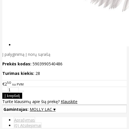
Į palyginimą
Į norų sąrašą
Prekės kodas:
5903990540486
Turimas kiekis:
28
50
€2
su PVM
Turite klausimų apie šią prekę?
Klauskite
Gamintojas:
MOLLY LAC ♥
Aprašymas
(0) Atsiliepimai