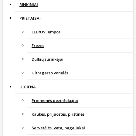
RINKINIAI
PRIETAISAI
LED/UV lempos
Frezos
Dulkių surinkėjai
Ultragarso vonelės
HIGIENA
Priemonės dezinfekcijai
Kaukės, prijuostės, pirštinės
Servetėlės, vata, pagaliukai