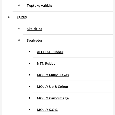
Teptukų valiklis
BAZĖS
Skaidrios
Spalvotos
ALLELAC Rubber
NTN Rubber
MOLLY Milky Flakes
MOLLY Up & Colour
MOLLY Camouflage
MOLLY S.O.S.