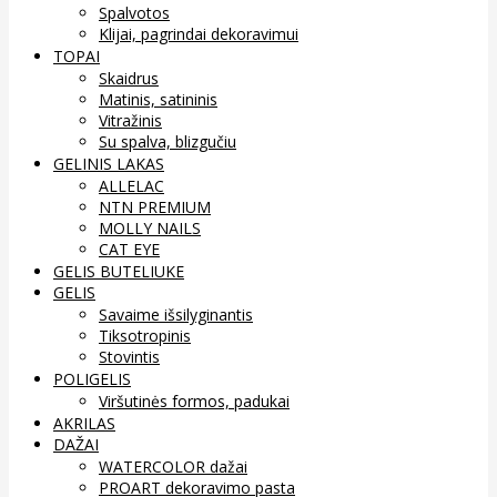
Spalvotos
Klijai, pagrindai dekoravimui
TOPAI
Skaidrus
Matinis, satininis
Vitražinis
Su spalva, blizgučiu
GELINIS LAKAS
ALLELAC
NTN PREMIUM
MOLLY NAILS
CAT EYE
GELIS BUTELIUKE
GELIS
Savaime išsilyginantis
Tiksotropinis
Stovintis
POLIGELIS
Viršutinės formos, padukai
AKRILAS
DAŽAI
WATERCOLOR dažai
PROART dekoravimo pasta