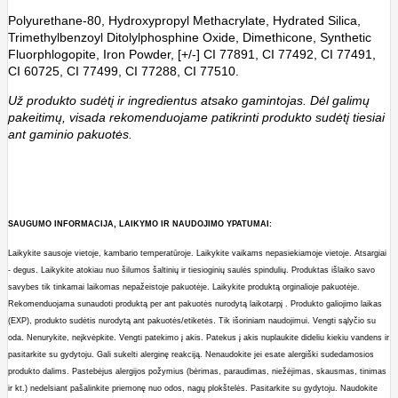
Polyurethane-80, Hydroxypropyl Methacrylate, Hydrated Silica,
Trimethylbenzoyl Ditolylphosphine Oxide, Dimethicone, Synthetic
Fluorphlogopite, Iron Powder, [+/-] CI 77891, CI 77492, CI 77491,
CI 60725, CI 77499, CI 77288, CI 77510.
Už produkto sudėtį ir ingredientus atsako gamintojas. Dėl galimų
pakeitimų, visada rekomenduojame patikrinti produkto sudėtį tiesiai
ant gaminio pakuotės.
SAUGUMO INFORMACIJA, LAIKYMO IR NAUDOJIMO YPATUMAI:
Laikykite sausoje vietoje, kambario temperatūroje. Laikykite vaikams nepasiekiamoje vietoje. Atsargiai
- degus. Laikykite atokiau nuo šilumos šaltinių ir tiesioginių saulės spindulių. Produktas išlaiko savo
savybes tik tinkamai laikomas nepažeistoje pakuotėje. Laikykite produktą orginalioje pakuotėje.
Rekomenduojama sunaudoti produktą per ant pakuotės nurodytą laikotarpį . Produkto galiojimo laikas
(EXP), produkto sudėtis nurodytą ant pakuotės/etiketės. Tik išoriniam naudojimui. Vengti sąlyčio su
oda. Nenurykite, neįkvėpkite. Vengti patekimo į akis. Patekus į akis nuplaukite dideliu kiekiu vandens ir
pasitarkite su gydytoju. Gali sukelti alerginę reakciją. Nenaudokite jei esate alergiški sudedamosios
produkto dalims. Pastebėjus alergijos požymius (bėrimas, paraudimas, niežėjimas, skausmas, tinimas
ir kt.) nedelsiant pašalinkite priemonę nuo odos, nagų plokštelės. Pasitarkite su gydytoju. Naudokite