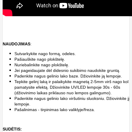
NAUDOJIMAS
:
Sutvarkykite nago formą, odeles.
Pašiauškite nago plokštelę.
Nuriebalinkite nago plokštelę.
Jei pageidaujate dėl didesnio sukibimo naudokite gruntą.
Padenkite nagus gelinio lako baze. Džiovinkite ją lempoje.
Tepkite gelinį laką ir palaikykite magnetą 2-5mm virš nago kol
pamatysite efektą. Džiovinkite UV/LED lempoje 30s - 60s
(džiovinimo laikas priklauso nuo lempos galingumo).
Padenkite nagus gelinio lako viršutiniu sluoksniu. Džiovinkite jį
lempoje.
Pašalinimas - tirpinimas lako valiklyje/freza.
SUDĖTIS: