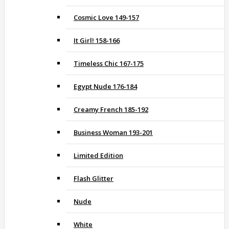
Cosmic Love 149-157
It Girl! 158-166
Timeless Chic 167-175
Egypt Nude 176-184
Creamy French 185-192
Business Woman 193-201
Limited Edition
Flash Glitter
Nude
White