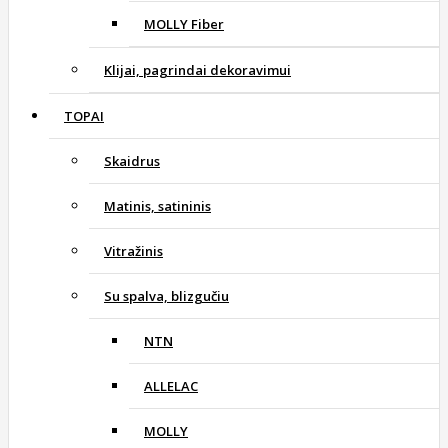
MOLLY Fiber
Klijai, pagrindai dekoravimui
TOPAI
Skaidrus
Matinis, satininis
Vitražinis
Su spalva, blizgučiu
NTN
ALLELAC
MOLLY