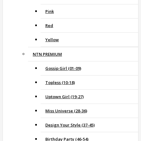
Pink
Red
Yellow
NTN PREMIUM
Gossip Girl (01-09)
Topless (10-18)
Uptown Girl (19-27)
Miss Universe (28-36)
Design Your Style (37-45)
Birthday Party (46-54)