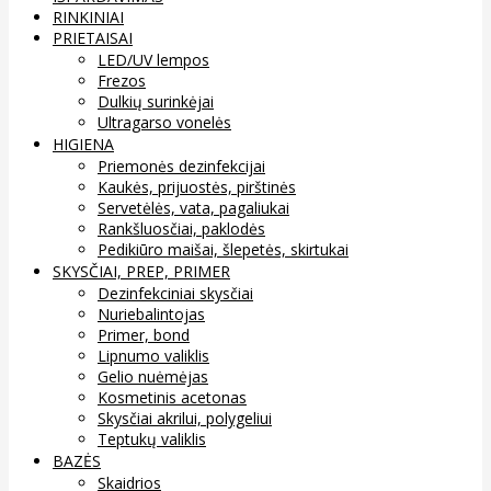
RINKINIAI
PRIETAISAI
LED/UV lempos
Frezos
Dulkių surinkėjai
Ultragarso vonelės
HIGIENA
Priemonės dezinfekcijai
Kaukės, prijuostės, pirštinės
Servetėlės, vata, pagaliukai
Rankšluosčiai, paklodės
Pedikiūro maišai, šlepetės, skirtukai
SKYSČIAI, PREP, PRIMER
Dezinfekciniai skysčiai
Nuriebalintojas
Primer, bond
Lipnumo valiklis
Gelio nuėmėjas
Kosmetinis acetonas
Skysčiai akrilui, polygeliui
Teptukų valiklis
BAZĖS
Skaidrios