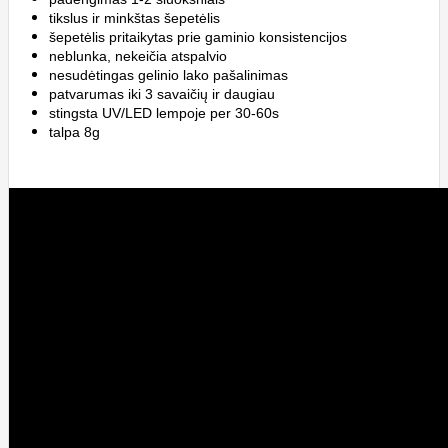
tikslus ir minkštas šepetėlis
šepetėlis pritaikytas prie gaminio konsistencijos
neblunka, nekeičia atspalvio
nesudėtingas gelinio lako pašalinimas
patvarumas iki 3 savaičių ir daugiau
stingsta UV/LED lempoje per 30-60s
talpa 8g