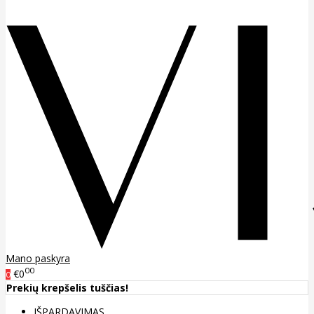
Mano paskyra
00
€0
0
Prekių krepšelis tuščias!
IŠPARDAVIMAS