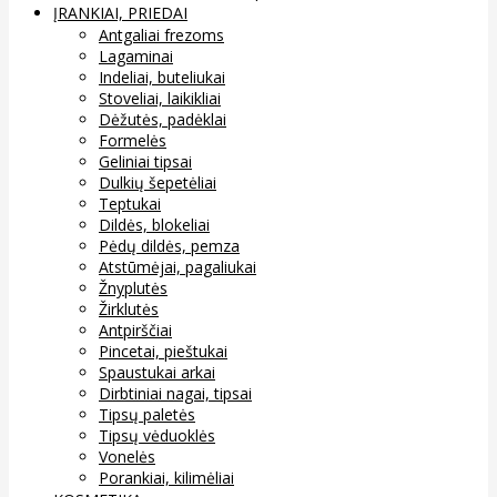
ĮRANKIAI, PRIEDAI
Antgaliai frezoms
Lagaminai
Indeliai, buteliukai
Stoveliai, laikikliai
Dėžutės, padėklai
Formelės
Geliniai tipsai
Dulkių šepetėliai
Teptukai
Dildės, blokeliai
Pėdų dildės, pemza
Atstūmėjai, pagaliukai
Žnyplutės
Žirklutės
Antpirščiai
Pincetai, pieštukai
Spaustukai arkai
Dirbtiniai nagai, tipsai
Tipsų paletės
Tipsų vėduoklės
Vonelės
Porankiai, kilimėliai