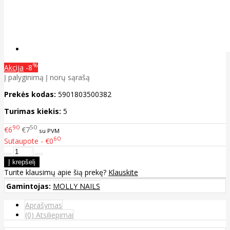
%
Akcija
-8
Į palyginimą
Į norų sąrašą
Prekės kodas:
5901803500382
Turimas kiekis:
5
90
50
€6
€7
su PVM
60
Sutaupote - €0
Turite klausimų apie šią prekę?
Klauskite
Gamintojas:
MOLLY NAILS
Aprašymas
(0) Atsiliepimai