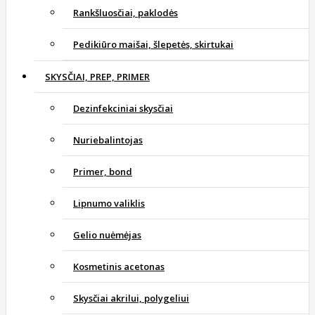
Rankšluosčiai, paklodės
Pedikiūro maišai, šlepetės, skirtukai
SKYSČIAI, PREP, PRIMER
Dezinfekciniai skysčiai
Nuriebalintojas
Primer, bond
Lipnumo valiklis
Gelio nuėmėjas
Kosmetinis acetonas
Skysčiai akrilui, polygeliui