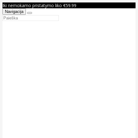
Iki nemokamo pristatymo liko €59.99
Navigacija