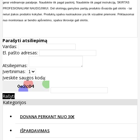
gerai vėdinamoje patalpoje. Naudokite tik pagal paskirtį. Naudokite tik pagal instrukciją. SKIRTAS
PROFESIONALIAM NAUDOJIMUI. Dėl skirtingų gamybos partijų produkto išvaizda gali skirtis - tai
neturi įtakos produkto kokybei. Produktų spalva nuotraukose yra tik vizualinė priemonė. Priklausomai
nuo monitoriaus ar bendro apšvietimo, spalva tikrovėje gali skirtis.
Parašyti atsiliepimą
Vardas:
El. pašto adresas:
Atsiliepimas:
Įvertinimas:
Įveskite saugos kodą:
Rašyti
Kategorijos
DOVANA PERKANT NUO 30€
IŠPARDAVIMAS