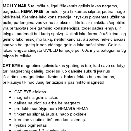
MOLLY
NAILS
tai ryškus, ilgai išliekantis gelinis lakas nagams,
HEMA
FREE
pagrįstas
formule ir yra tinkamas silpnai, jautriai nago
plokštelei. Kreminė lako konsistencija ir ryškus pigmentas užtikrina
puikų padengimą vos vienu sluoksniu. Tikslus ir minkštas šepetėlis
yra pritaikytas prie gaminio konsistencijos, todėl padės lengvai ir
tolygiai padengti bet kurią spalvą. Unikali lako formulė užtikrina ilgą
gelinio lako nešiojimo laiką, neblunkančias, atspalvio nekeičiančias
spalvas bei greitą ir nesudėtingą gelinio lako pašalinimą. Gelinis
lakas lengvai stingsta UV/LED lempoje per 60s ir yra patogiame 8g
talpos buteliuke.
CAT
EYE
magnetinis gelinis lakas ypatingas tuo, kad savo sudėtyje
turi magnetinių dalelių, todėl su juo galėsite sukurti įvairius
išskirtinius magnetinius dizainus. Koks efektas bus matomas,
priklausys tik nuo Jūsų fantazijos ir pasirinkto magneto!
CAT EYE efektas
magnetinis gelinis lakas
galima naudoti su arba be magneto
produkto sudėtyje nėra HEMA/Di-HEMA
tinkamas silpnai, jautriai nago plokštelei
kreminė vidutinio tirštumo konsistencija
ryškus pigmentas
padengimas 1-2 sluoksniais