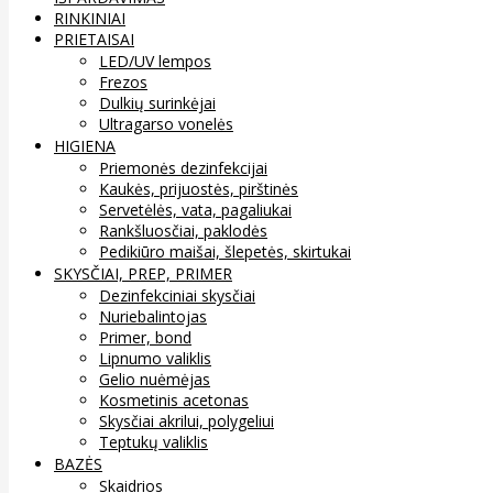
RINKINIAI
PRIETAISAI
LED/UV lempos
Frezos
Dulkių surinkėjai
Ultragarso vonelės
HIGIENA
Priemonės dezinfekcijai
Kaukės, prijuostės, pirštinės
Servetėlės, vata, pagaliukai
Rankšluosčiai, paklodės
Pedikiūro maišai, šlepetės, skirtukai
SKYSČIAI, PREP, PRIMER
Dezinfekciniai skysčiai
Nuriebalintojas
Primer, bond
Lipnumo valiklis
Gelio nuėmėjas
Kosmetinis acetonas
Skysčiai akrilui, polygeliui
Teptukų valiklis
BAZĖS
Skaidrios