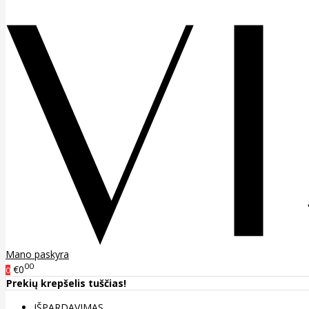
Mano paskyra
00
€0
0
Prekių krepšelis tuščias!
IŠPARDAVIMAS