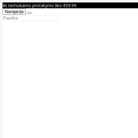
Iki nemokamo pristatymo liko €59.99
Navigacija