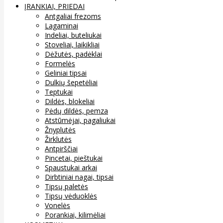
ĮRANKIAI, PRIEDAI
Antgaliai frezoms
Lagaminai
Indeliai, buteliukai
Stoveliai, laikikliai
Dėžutės, padėklai
Formelės
Geliniai tipsai
Dulkių šepetėliai
Teptukai
Dildės, blokeliai
Pėdų dildės, pemza
Atstūmėjai, pagaliukai
Žnyplutės
Žirklutės
Antpirščiai
Pincetai, pieštukai
Spaustukai arkai
Dirbtiniai nagai, tipsai
Tipsų paletės
Tipsų vėduoklės
Vonelės
Porankiai, kilimėliai