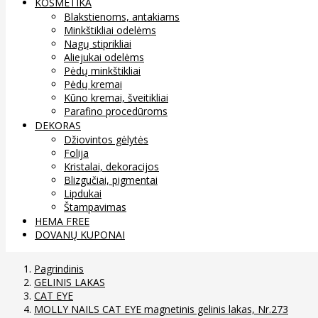
KOSMETIKA
Blakstienoms, antakiams
Minkštikliai odelėms
Nagų stiprikliai
Aliejukai odelėms
Pėdų minkštikliai
Pėdų kremai
Kūno kremai, šveitikliai
Parafino procedūroms
DEKORAS
Džiovintos gėlytės
Folija
Kristalai, dekoracijos
Blizgučiai, pigmentai
Lipdukai
Štampavimas
HEMA FREE
DOVANŲ KUPONAI
Pagrindinis
GELINIS LAKAS
CAT EYE
MOLLY NAILS CAT EYE magnetinis gelinis lakas, Nr.273