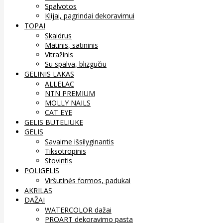
Spalvotos
Klijai, pagrindai dekoravimui
TOPAI
Skaidrus
Matinis, satininis
Vitražinis
Su spalva, blizgučiu
GELINIS LAKAS
ALLELAC
NTN PREMIUM
MOLLY NAILS
CAT EYE
GELIS BUTELIUKE
GELIS
Savaime išsilyginantis
Tiksotropinis
Stovintis
POLIGELIS
Viršutinės formos, padukai
AKRILAS
DAŽAI
WATERCOLOR dažai
PROART dekoravimo pasta