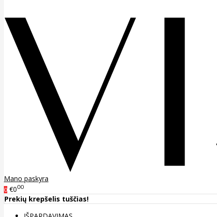
Mano paskyra
00
€0
0
Prekių krepšelis tuščias!
IŠPARDAVIMAS