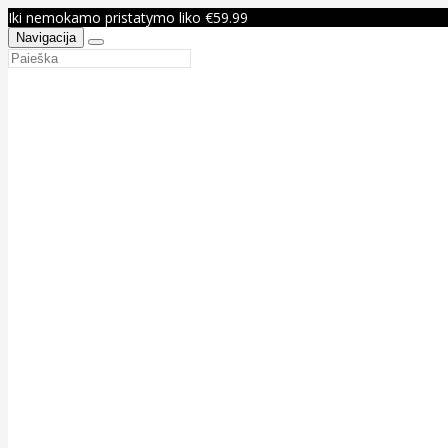
Iki nemokamo pristatymo liko €59.99
Navigacija