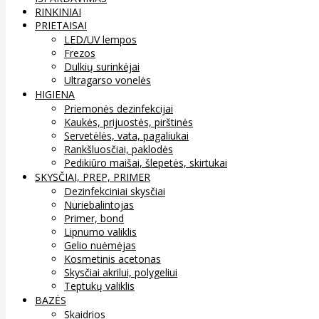
RINKINIAI
PRIETAISAI
LED/UV lempos
Frezos
Dulkių surinkėjai
Ultragarso vonelės
HIGIENA
Priemonės dezinfekcijai
Kaukės, prijuostės, pirštinės
Servetėlės, vata, pagaliukai
Rankšluosčiai, paklodės
Pedikiūro maišai, šlepetės, skirtukai
SKYSČIAI, PREP, PRIMER
Dezinfekciniai skysčiai
Nuriebalintojas
Primer, bond
Lipnumo valiklis
Gelio nuėmėjas
Kosmetinis acetonas
Skysčiai akrilui, polygeliui
Teptukų valiklis
BAZĖS
Skaidrios