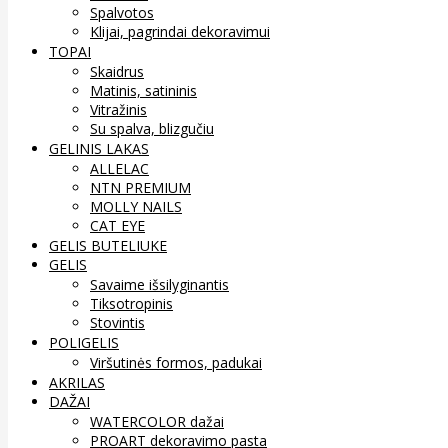
Spalvotos
Klijai, pagrindai dekoravimui
TOPAI
Skaidrus
Matinis, satininis
Vitražinis
Su spalva, blizgučiu
GELINIS LAKAS
ALLELAC
NTN PREMIUM
MOLLY NAILS
CAT EYE
GELIS BUTELIUKE
GELIS
Savaime išsilyginantis
Tiksotropinis
Stovintis
POLIGELIS
Viršutinės formos, padukai
AKRILAS
DAŽAI
WATERCOLOR dažai
PROART dekoravimo pasta