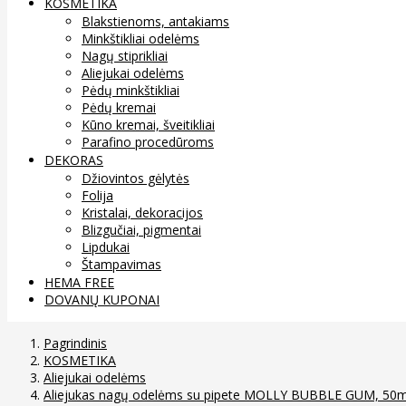
KOSMETIKA
Blakstienoms, antakiams
Minkštikliai odelėms
Nagų stiprikliai
Aliejukai odelėms
Pėdų minkštikliai
Pėdų kremai
Kūno kremai, šveitikliai
Parafino procedūroms
DEKORAS
Džiovintos gėlytės
Folija
Kristalai, dekoracijos
Blizgučiai, pigmentai
Lipdukai
Štampavimas
HEMA FREE
DOVANŲ KUPONAI
Pagrindinis
KOSMETIKA
Aliejukai odelėms
Aliejukas nagų odelėms su pipete MOLLY BUBBLE GUM, 50m