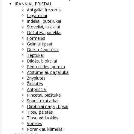
ĮRANKIAI, PRIEDAI
Antgaliai frezoms
Lagaminai
Indeliai, buteliukai
Stoveliai, laikikliai
Dėžutės, padėklai
Formelės
Geliniai tipsai
Dulkių šepetėliai
Teptukai
Dildės, blokeliai
Pėdų dildės, pemza
Atstūmėjai, pagaliukai
Žnyplutės
Žirklutės
Antpirščiai
Pincetai, pieštukai
Spaustukai arkai
Dirbtiniai nagai, tipsai
Tipsų paletės
Tipsų vėduoklės
Vonelės
Porankiai, kilimėliai