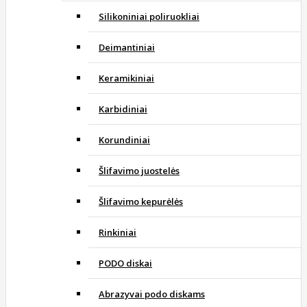
Silikoniniai poliruokliai
Deimantiniai
Keramikiniai
Karbidiniai
Korundiniai
Šlifavimo juostelės
Šlifavimo kepurėlės
Rinkiniai
PODO diskai
Abrazyvai podo diskams