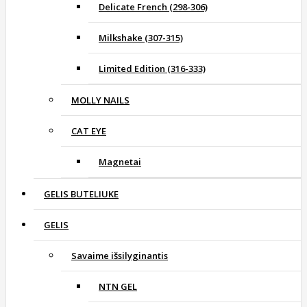
Delicate French (298-306)
Milkshake (307-315)
Limited Edition (316-333)
MOLLY NAILS
CAT EYE
Magnetai
GELIS BUTELIUKE
GELIS
Savaime išsilyginantis
NTN GEL