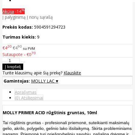
%
Akcija
-14
Į palyginimą
Į norų sąrašą
Prekės kodas:
5904591294723
Turimas kiekis:
9
20
90
€4
€4
su PVM
70
Sutaupote - €0
Turite klausimų apie šią prekę?
Klauskite
Gamintojas:
MOLLY LAC ♥
Aprašymas
(0) Atsiliepimai
MOLLY PRIMER ACID rūgštinis gruntas, 10ml
Tai rūgštinis gruntas - profesionali priemonė, suteikianti maksimalų
gelio, akrilo, polygelio, gelinio lako išsilaikymą. Skirta probleminiams
nagams. Priemonė turi priešgrybelinių savybių, pašalina drėgmę ir