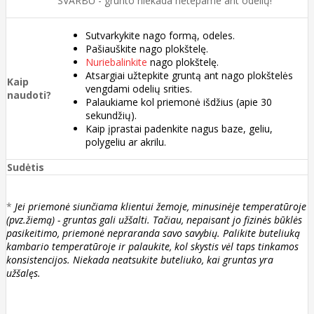
SVARBU - grunto niekada netepame ant odelių!
Sutvarkykite nago formą, odeles.
Pašiauškite nago plokštelę.
Nuriebalinkite
nago plokštelę.
Atsargiai užtepkite gruntą ant nago plokštelės
Kaip
vengdami odelių srities.
naudoti?
Palaukiame kol priemonė išdžius (apie 30
sekundžių).
Kaip įprastai padenkite nagus baze, geliu,
polygeliu ar akrilu.
Sudėtis
*
Jei priemonė siunčiama klientui žemoje, minusinėje temperatūroje
(pvz.žiemą) - gruntas gali užšalti. Tačiau, nepaisant jo fizinės būklės
pasikeitimo, priemonė nepraranda savo savybių. Palikite buteliuką
kambario temperatūroje ir palaukite, kol skystis vėl taps tinkamos
konsistencijos. Niekada neatsukite buteliuko, kai gruntas yra
užšalęs.