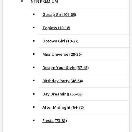
NTN PREMIUM
Gossip Girl (01-09)
Topless (10-18)
Uptown Girl (19-27)
Miss Universe (28-36)
Design Your Style (37-45)
Birthday Party (46-54)
Day Dreaming (55-63)
After Midnight (64-72)
Fiesta (73-81)