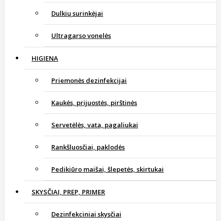
Dulkių surinkėjai
Ultragarso vonelės
HIGIENA
Priemonės dezinfekcijai
Kaukės, prijuostės, pirštinės
Servetėlės, vata, pagaliukai
Rankšluosčiai, paklodės
Pedikiūro maišai, šlepetės, skirtukai
SKYSČIAI, PREP, PRIMER
Dezinfekciniai skysčiai