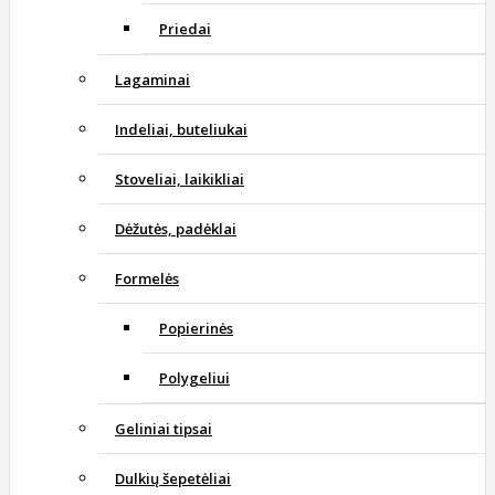
Priedai
Lagaminai
Indeliai, buteliukai
Stoveliai, laikikliai
Dėžutės, padėklai
Formelės
Popierinės
Polygeliui
Geliniai tipsai
Dulkių šepetėliai