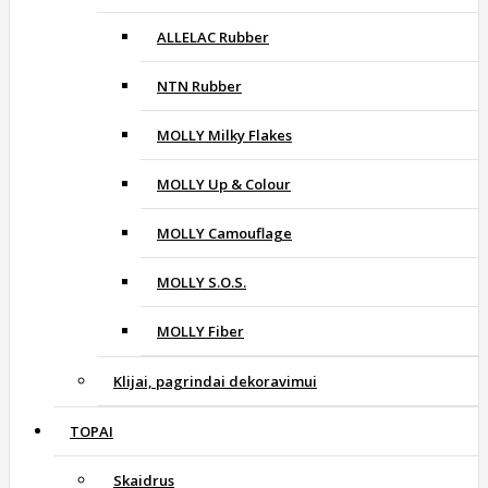
ALLELAC Rubber
NTN Rubber
MOLLY Milky Flakes
MOLLY Up & Colour
MOLLY Camouflage
MOLLY S.O.S.
MOLLY Fiber
Klijai, pagrindai dekoravimui
TOPAI
Skaidrus