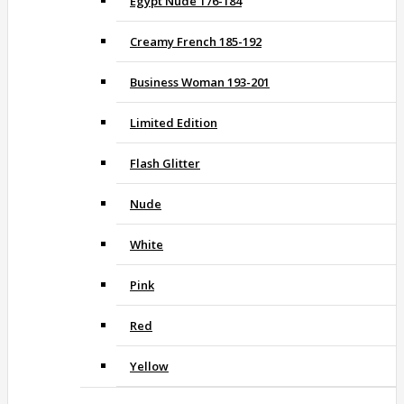
Egypt Nude 176-184
Creamy French 185-192
Business Woman 193-201
Limited Edition
Flash Glitter
Nude
White
Pink
Red
Yellow