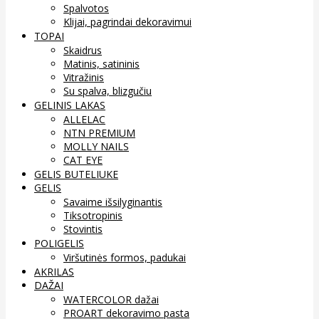
Spalvotos
Klijai, pagrindai dekoravimui
TOPAI
Skaidrus
Matinis, satininis
Vitražinis
Su spalva, blizgučiu
GELINIS LAKAS
ALLELAC
NTN PREMIUM
MOLLY NAILS
CAT EYE
GELIS BUTELIUKE
GELIS
Savaime išsilyginantis
Tiksotropinis
Stovintis
POLIGELIS
Viršutinės formos, padukai
AKRILAS
DAŽAI
WATERCOLOR dažai
PROART dekoravimo pasta