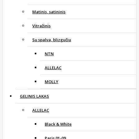
Matinis, satininis
Vitražinis
Su spalva, blizgučiu
NTN
ALLELAC
MOLLY
GELINIS LAKAS
ALLELAC
Black & White
Paris 01-09