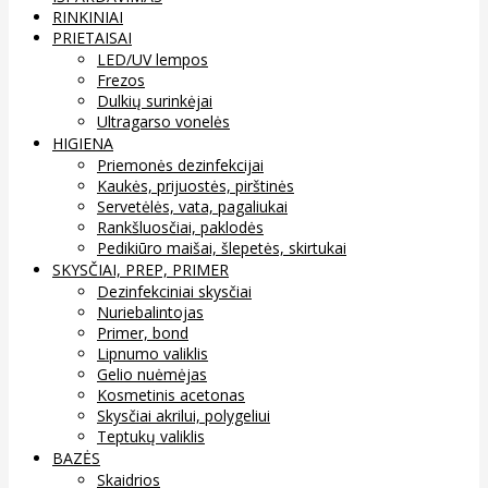
RINKINIAI
PRIETAISAI
LED/UV lempos
Frezos
Dulkių surinkėjai
Ultragarso vonelės
HIGIENA
Priemonės dezinfekcijai
Kaukės, prijuostės, pirštinės
Servetėlės, vata, pagaliukai
Rankšluosčiai, paklodės
Pedikiūro maišai, šlepetės, skirtukai
SKYSČIAI, PREP, PRIMER
Dezinfekciniai skysčiai
Nuriebalintojas
Primer, bond
Lipnumo valiklis
Gelio nuėmėjas
Kosmetinis acetonas
Skysčiai akrilui, polygeliui
Teptukų valiklis
BAZĖS
Skaidrios