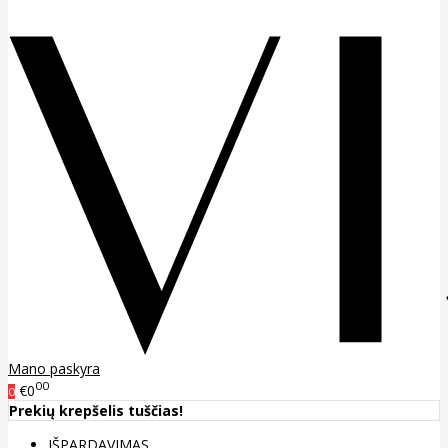
Mano paskyra
00
€0
0
Prekių krepšelis tuščias!
IŠPARDAVIMAS