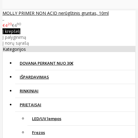
MOLLY PRIMER NON ACID nerūgštinis gruntas, 10ml
..
20
90
€4
€4
Į krepšelį
Į palyginimą
Į norų sąrašą
Kategorijos
DOVANA PERKANT NUO 30€
IŠPARDAVIMAS
RINKINIAI
PRIETAISAI
LED/UV lempos
Frezos