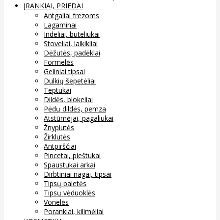
ĮRANKIAI, PRIEDAI
Antgaliai frezoms
Lagaminai
Indeliai, buteliukai
Stoveliai, laikikliai
Dėžutės, padėklai
Formelės
Geliniai tipsai
Dulkių šepetėliai
Teptukai
Dildės, blokeliai
Pėdų dildės, pemza
Atstūmėjai, pagaliukai
Žnyplutės
Žirklutės
Antpirščiai
Pincetai, pieštukai
Spaustukai arkai
Dirbtiniai nagai, tipsai
Tipsų paletės
Tipsų vėduoklės
Vonelės
Porankiai, kilimėliai