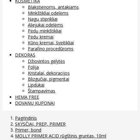
KOSMETIKA
Blakstienoms, antakiams
Minkštikliai odelėms
Nagų stiprikliai
Aliejukai odelėms
Pėdų minkštikliai
Pėdų kremai
Kūno kremai, šveitikliai
Parafino procedūroms
DEKORAS
Džiovintos gėlytės
Folija
Kristalai, dekoracijos
Blizgučiai, pigmentai
Lipdukai
Štampavimas
HEMA FREE
DOVANŲ KUPONAI
Pagrindinis
SKYSČIAI, PREP, PRIMER
Primer, bond
MOLLY PRIMER ACID rūgštinis gruntas, 10ml