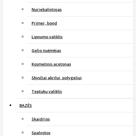
Nuriebalintojas
Primer, bond
Lipnumo valiklis
Gelio nuėmėjas
Kosmetinis acetonas
Skysčiai akrilui, polygeliui
Teptukų valiklis
BAZĖS
Skaidrios
Spalvotos