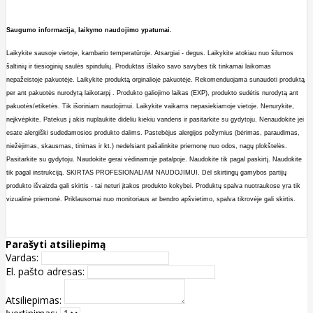
Saugumo informacija, laikymo naudojimo ypatumai.
Laikykite sausoje vietoje, kambario temperatūroje.
A
tsargiai - degus.
Laikykite atokiau nuo šilumos
šaltinių ir tiesio
ginių saulės spindulių. Produktas išlaiko savo savybes tik tinkamai laikomas
nepažeistoje pakuotėje. Laikykite produktą orginalioje pakuotėje. Rekomenduojama sunaudoti produktą
per ant pakuotės nurodytą laikotarpį . Produkto galiojimo laikas (EXP), produkto sudėtis nurodytą ant
pakuotės/etiketės.
Tik išoriniam naudojimui. Laikykite vaikams nepasiekiamoje vietoje. Nenurykite,
neįkvėpkite. Patekus į akis nuplaukite dideliu kiekiu vandens ir p
asitarkite su gydytoju. Nenaudokite jei
esate alergiški sudedamosios produkto dalims. Pastebėjus alergijos požymius (bėrimas, paraudimas,
niežėjimas, skausmas, tinimas ir kt.) nedelsiant pašalinkite priemonę nuo odos, nagų plokštelės.
Pasitarkite su gydytoju.
Naudokite
gerai vėdinamoje patalpoje. Naudokite tik pagal paskirtį.
Naudokite
tik pagal instrukciją. SKIRTAS PROFESIONALIAM NAUDOJIMUI.
Dėl skirtin
gų gamybos partijų
produkto išvaizda gali skirtis - tai neturi įtakos produkto kokybei. Produktų spalva nuotraukose yra tik
vizualinė priemonė. Priklausomai nuo monitoriaus ar bendro apšvietimo, spalva tikrovėje gali skirtis.
Parašyti atsiliepimą
Vardas:
El. pašto adresas:
Atsiliepimas: