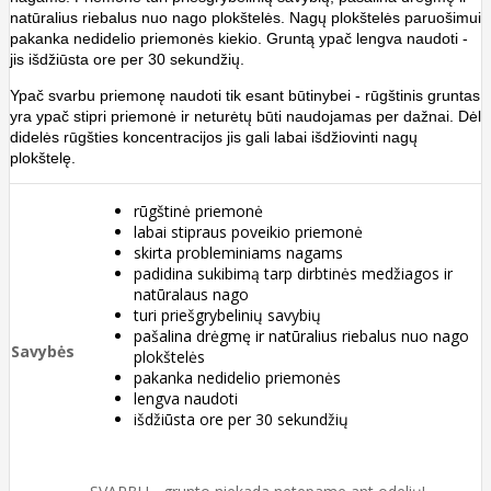
natūralius riebalus nuo nago plokštelės. Nagų plokštelės paruošimui
pakanka nedidelio priemonės kiekio. Gruntą ypač lengva naudoti -
jis išdžiūsta ore per 30 sekundžių.
Ypač svarbu priemonę naudoti tik esant būtinybei - rūgštinis gruntas
yra ypač stipri priemonė ir neturėtų būti naudojamas per dažnai. Dėl
didelės rūgšties koncentracijos jis gali labai išdžiovinti nagų
plokštelę.
rūgštinė priemonė
labai stipraus poveikio priemonė
skirta probleminiams nagams
padidina sukibimą tarp dirbtinės medžiagos ir
natūralaus nago
turi priešgrybelinių savybių
pašalina drėgmę ir natūralius riebalus nuo nago
Savybės
plokštelės
pakanka nedidelio priemonės
lengva naudoti
išdžiūsta ore per 30 sekundžių