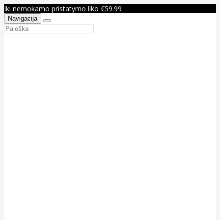
Iki nemokamo pristatymo liko €59.99
Navigacija