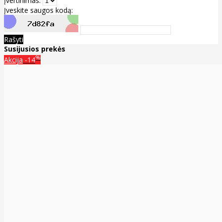
Įvertinimas:
Įveskite saugos kodą:
Rašyti
Susijusios prekės
%
Akcija
-14