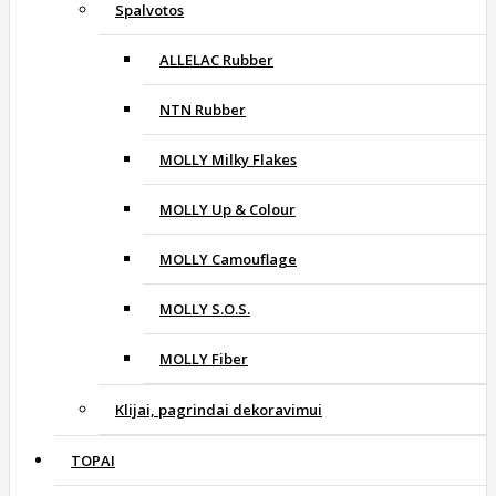
Spalvotos
ALLELAC Rubber
NTN Rubber
MOLLY Milky Flakes
MOLLY Up & Colour
MOLLY Camouflage
MOLLY S.O.S.
MOLLY Fiber
Klijai, pagrindai dekoravimui
TOPAI