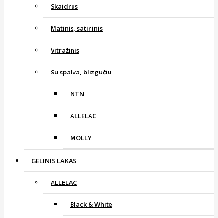
Skaidrus
Matinis, satininis
Vitražinis
Su spalva, blizgučiu
NTN
ALLELAC
MOLLY
GELINIS LAKAS
ALLELAC
Black & White