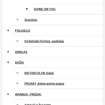
SHINE ON YOU
Stovintis
POLIGELIS
Viršutinės formos, padukai
AKRILAS
DAŽAI
WATERCOLOR dažai
PROART dekoravimo pasta
ĮRANKIAI, PRIEDAI
Antgaliai frezoms