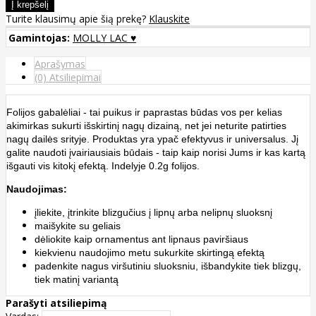
Turite klausimų apie šią prekę?
Klauskite
Gamintojas:
MOLLY LAC ♥
Aprašymas
(0) Atsiliepimai
Folijos gabalėliai - tai puikus ir paprastas būdas vos per kelias
akimirkas sukurti išskirtinį nagų dizainą, net jei neturite patirties
nagų dailės srityje. Produktas yra ypač efektyvus ir universalus. Jį
galite naudoti įvairiausiais būdais - taip kaip norisi Jums ir kas kartą
išgauti vis kitokį efektą. Indelyje 0.2g folijos.
Naudojimas:
įliekite, įtrinkite blizgučius į lipnų arba nelipnų sluoksnį
maišykite su geliais
dėliokite kaip ornamentus ant lipnaus paviršiaus
kiekvienu naudojimo metu sukurkite skirtingą efektą
padenkite nagus viršutiniu sluoksniu, išbandykite tiek blizgų,
tiek matinį variantą
Parašyti atsiliepimą