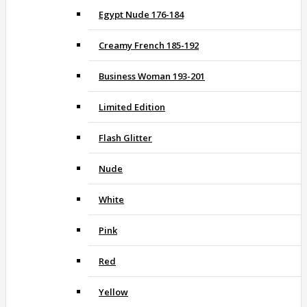
Egypt Nude 176-184
Creamy French 185-192
Business Woman 193-201
Limited Edition
Flash Glitter
Nude
White
Pink
Red
Yellow