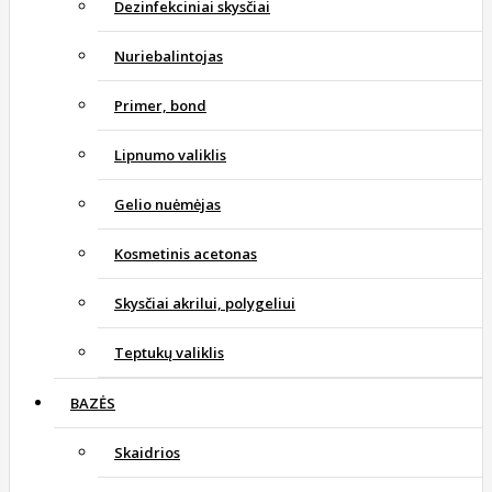
Dezinfekciniai skysčiai
Nuriebalintojas
Primer, bond
Lipnumo valiklis
Gelio nuėmėjas
Kosmetinis acetonas
Skysčiai akrilui, polygeliui
Teptukų valiklis
BAZĖS
Skaidrios