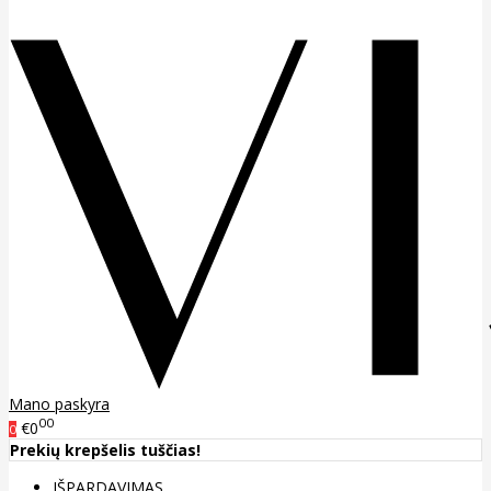
Mano paskyra
00
€0
0
Prekių krepšelis tuščias!
IŠPARDAVIMAS