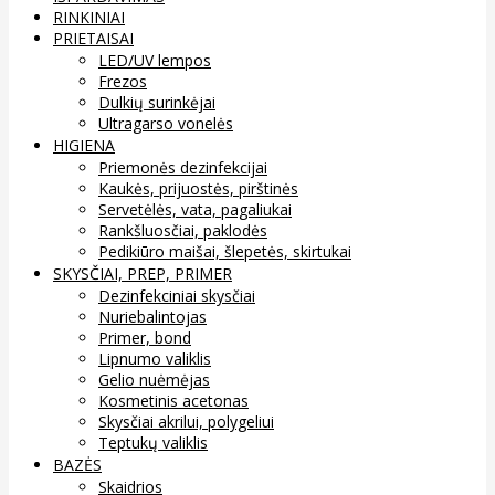
RINKINIAI
PRIETAISAI
LED/UV lempos
Frezos
Dulkių surinkėjai
Ultragarso vonelės
HIGIENA
Priemonės dezinfekcijai
Kaukės, prijuostės, pirštinės
Servetėlės, vata, pagaliukai
Rankšluosčiai, paklodės
Pedikiūro maišai, šlepetės, skirtukai
SKYSČIAI, PREP, PRIMER
Dezinfekciniai skysčiai
Nuriebalintojas
Primer, bond
Lipnumo valiklis
Gelio nuėmėjas
Kosmetinis acetonas
Skysčiai akrilui, polygeliui
Teptukų valiklis
BAZĖS
Skaidrios