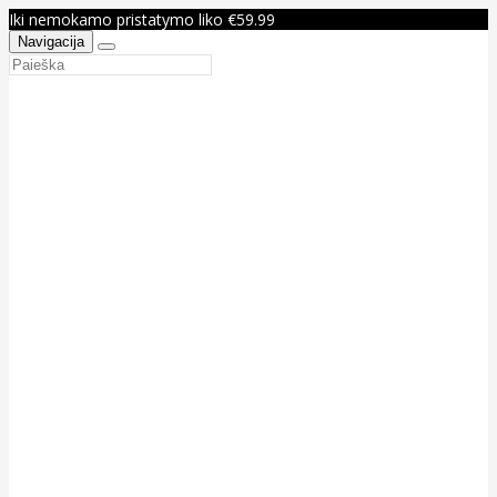
Iki nemokamo pristatymo liko €59.99
Navigacija