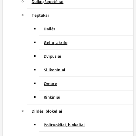
Dulkių šepetėliai
Teptukai
Dailės
Gelio, akrilo
Dvipusiai
Silikoniniai
Ombre
Rinkiniai
Dildės, blokeliai
Poliruokliai, blokeliai