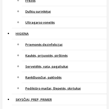
Frezos
Dulkių surinkėjai
Ultragarso vonelės
HIGIENA
Priemonės dezinfekcijai
Kaukės, prijuostės, pirštinės
Servetėlės, vata, pagaliukai
Rankšluosčiai, paklodės
Pedikiūro maišai, šlepetės, skirtukai
SKYSČIAI, PREP, PRIMER