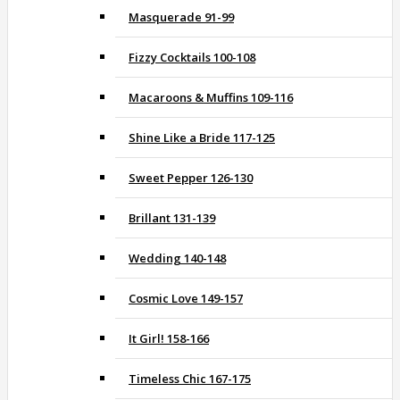
Masquerade 91-99
Fizzy Cocktails 100-108
Macaroons & Muffins 109-116
Shine Like a Bride 117-125
Sweet Pepper 126-130
Brillant 131-139
Wedding 140-148
Cosmic Love 149-157
It Girl! 158-166
Timeless Chic 167-175