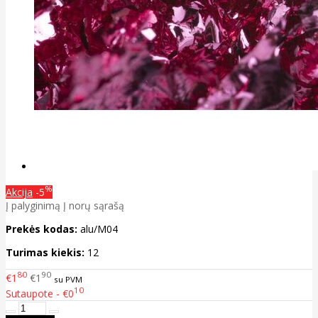
%
Akcija
-5
Į palyginimą
Į norų sąrašą
Prekės kodas:
alu/M04
Turimas kiekis:
12
80
90
€1
€1
su PVM
10
Sutaupote - €0