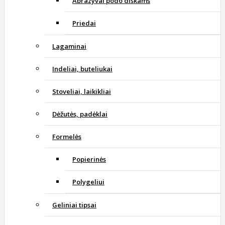
Abrazyvai podo diskams
Priedai
Lagaminai
Indeliai, buteliukai
Stoveliai, laikikliai
Dėžutės, padėklai
Formelės
Popierinės
Polygeliui
Geliniai tipsai