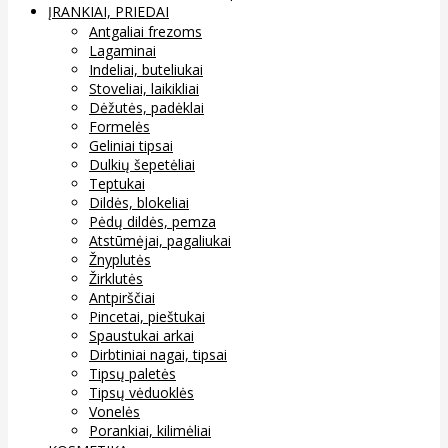
ĮRANKIAI, PRIEDAI
Antgaliai frezoms
Lagaminai
Indeliai, buteliukai
Stoveliai, laikikliai
Dėžutės, padėklai
Formelės
Geliniai tipsai
Dulkių šepetėliai
Teptukai
Dildės, blokeliai
Pėdų dildės, pemza
Atstūmėjai, pagaliukai
Žnyplutės
Žirklutės
Antpirščiai
Pincetai, pieštukai
Spaustukai arkai
Dirbtiniai nagai, tipsai
Tipsų paletės
Tipsų vėduoklės
Vonelės
Porankiai, kilimėliai