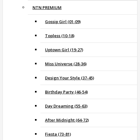
NTN PREMIUM
Gossip Girl (01-09)
Topless (10-18)
Uptown Girl (19-27)
Miss Universe (28-36)
Design Your Style (37-45)
Birthday Party (46-54)
Day Dreaming (55-63)
After Midnight (64-72)
Fiesta (73-81)