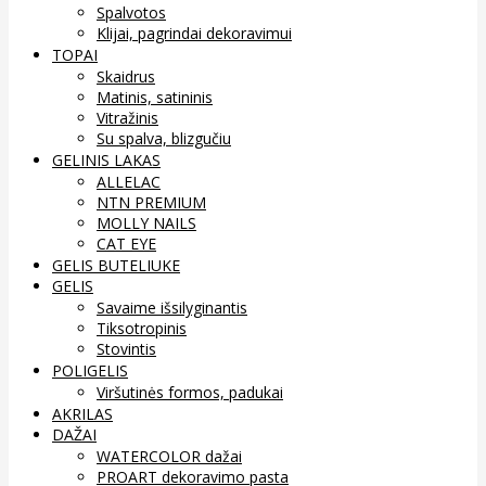
Spalvotos
Klijai, pagrindai dekoravimui
TOPAI
Skaidrus
Matinis, satininis
Vitražinis
Su spalva, blizgučiu
GELINIS LAKAS
ALLELAC
NTN PREMIUM
MOLLY NAILS
CAT EYE
GELIS BUTELIUKE
GELIS
Savaime išsilyginantis
Tiksotropinis
Stovintis
POLIGELIS
Viršutinės formos, padukai
AKRILAS
DAŽAI
WATERCOLOR dažai
PROART dekoravimo pasta