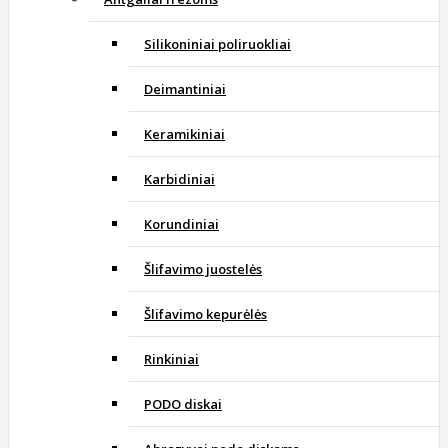
Silikoniniai poliruokliai
Deimantiniai
Keramikiniai
Karbidiniai
Korundiniai
Šlifavimo juostelės
Šlifavimo kepurėlės
Rinkiniai
PODO diskai