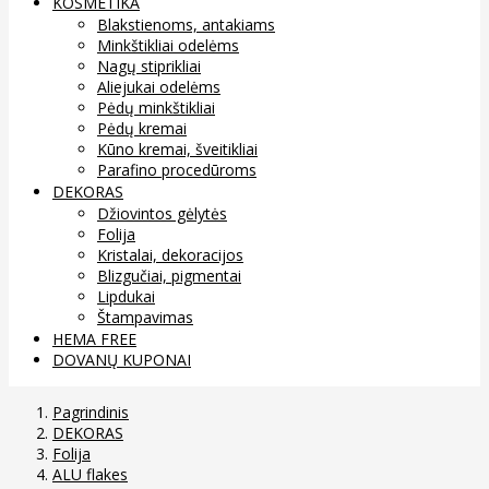
KOSMETIKA
Blakstienoms, antakiams
Minkštikliai odelėms
Nagų stiprikliai
Aliejukai odelėms
Pėdų minkštikliai
Pėdų kremai
Kūno kremai, šveitikliai
Parafino procedūroms
DEKORAS
Džiovintos gėlytės
Folija
Kristalai, dekoracijos
Blizgučiai, pigmentai
Lipdukai
Štampavimas
HEMA FREE
DOVANŲ KUPONAI
Pagrindinis
DEKORAS
Folija
ALU flakes