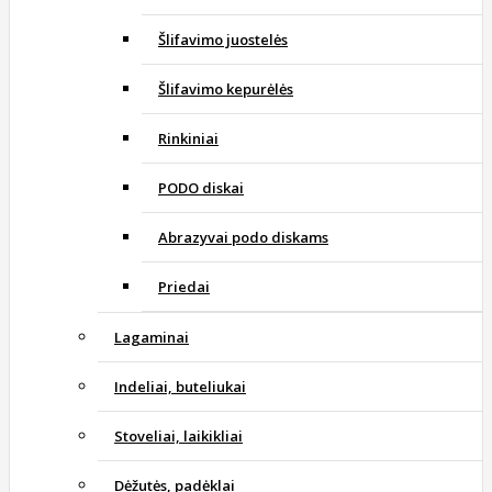
Šlifavimo juostelės
Šlifavimo kepurėlės
Rinkiniai
PODO diskai
Abrazyvai podo diskams
Priedai
Lagaminai
Indeliai, buteliukai
Stoveliai, laikikliai
Dėžutės, padėklai