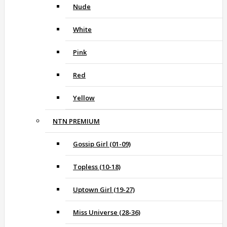
Nude
White
Pink
Red
Yellow
NTN PREMIUM
Gossip Girl (01-09)
Topless (10-18)
Uptown Girl (19-27)
Miss Universe (28-36)