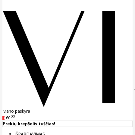
Mano paskyra
00
€0
0
Prekių krepšelis tuščias!
IŠPARDAVIMAS