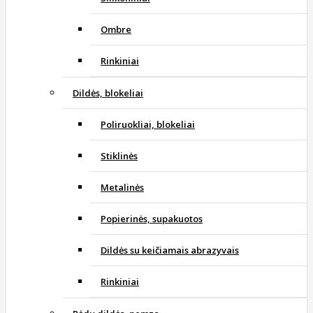
Ombre
Rinkiniai
Dildės, blokeliai
Poliruokliai, blokeliai
Stiklinės
Metalinės
Popierinės, supakuotos
Dildės su keičiamais abrazyvais
Rinkiniai