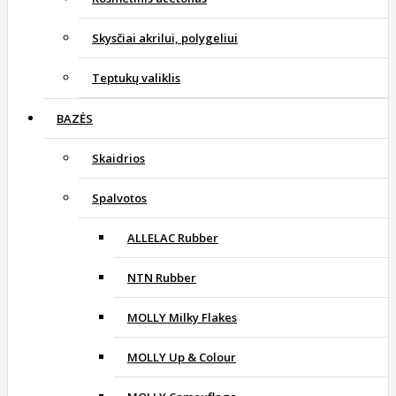
Skysčiai akrilui, polygeliui
Teptukų valiklis
BAZĖS
Skaidrios
Spalvotos
ALLELAC Rubber
NTN Rubber
MOLLY Milky Flakes
MOLLY Up & Colour