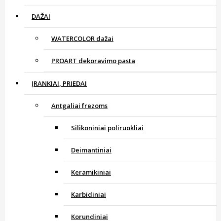
DAŽAI
WATERCOLOR dažai
PROART dekoravimo pasta
ĮRANKIAI, PRIEDAI
Antgaliai frezoms
Silikoniniai poliruokliai
Deimantiniai
Keramikiniai
Karbidiniai
Korundiniai