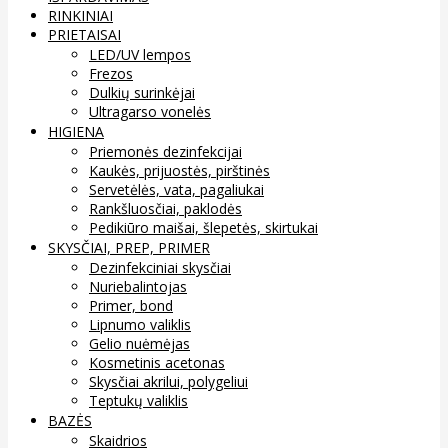
RINKINIAI
PRIETAISAI
LED/UV lempos
Frezos
Dulkių surinkėjai
Ultragarso vonelės
HIGIENA
Priemonės dezinfekcijai
Kaukės, prijuostės, pirštinės
Servetėlės, vata, pagaliukai
Rankšluosčiai, paklodės
Pedikiūro maišai, šlepetės, skirtukai
SKYSČIAI, PREP, PRIMER
Dezinfekciniai skysčiai
Nuriebalintojas
Primer, bond
Lipnumo valiklis
Gelio nuėmėjas
Kosmetinis acetonas
Skysčiai akrilui, polygeliui
Teptukų valiklis
BAZĖS
Skaidrios