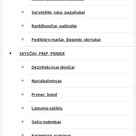
Servetėlės, vata, pagaliukai
Rankšluosčiai, paklodės
Pedikiūro maišai, šlepetės, skirtukai
SKYSČIAI, PREP, PRIMER
Dezinfekciniai skysčiai
Nuriebalintojas
Primer, bond
Lipnumo valiklis
Gelio nuėmėjas
Kosmetinis acetonas