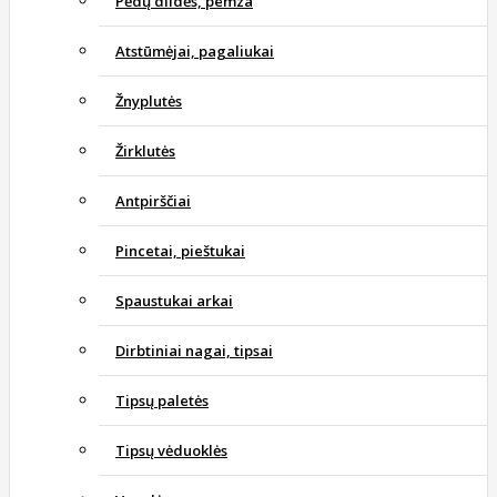
Pėdų dildės, pemza
Atstūmėjai, pagaliukai
Žnyplutės
Žirklutės
Antpirščiai
Pincetai, pieštukai
Spaustukai arkai
Dirbtiniai nagai, tipsai
Tipsų paletės
Tipsų vėduoklės