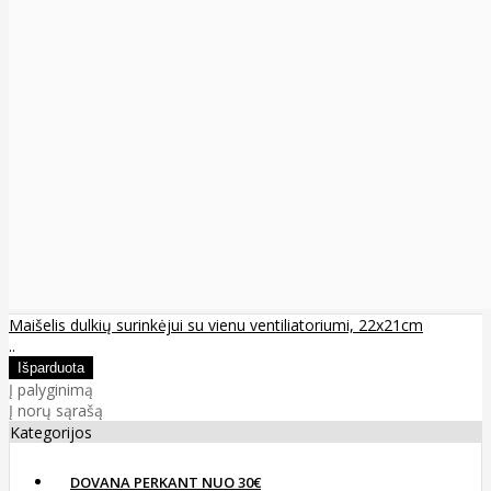
Maišelis dulkių surinkėjui su vienu ventiliatoriumi, 22x21cm
..
Į palyginimą
Į norų sąrašą
Kategorijos
DOVANA PERKANT NUO 30€