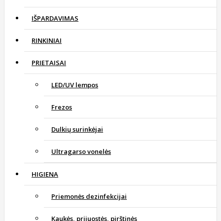
IŠPARDAVIMAS
RINKINIAI
PRIETAISAI
LED/UV lempos
Frezos
Dulkių surinkėjai
Ultragarso vonelės
HIGIENA
Priemonės dezinfekcijai
Kaukės, prijuostės, pirštinės