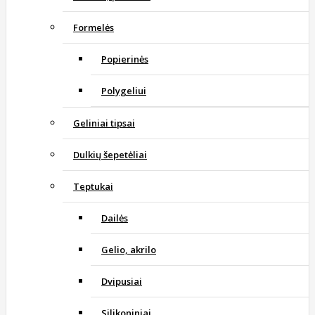
Formelės
Popierinės
Polygeliui
Geliniai tipsai
Dulkių šepetėliai
Teptukai
Dailės
Gelio, akrilo
Dvipusiai
Silikoniniai