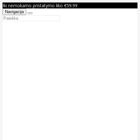
Iki nemokamo pristatymo liko €59.99
Navigacija