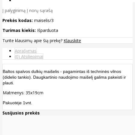
Į palyginimą
Į norų sąrašą
Prekės kodas:
maiselis/3
Turimas kiekis:
Išparduota
Turite klausimų apie šią prekę?
Klauskite
Aprašymas
(0) Atsiliepimai
Baltos spalvos dulkių maišelis - pagamintas iš techninės vilnos
(didelio tankio). Daugkartinio naudojimo maišelį galima pakeisti ir
plauti.
Matmenys: 35x19cm
Pakuotėje 1vnt.
Susijusios prekės