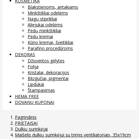
KOSMETIKA
Blakstienoms, antakiams
Minkštikliai odelėms
Nagų stiprikliai
Aliejukai odelėms
Pėdų minkštikliai
Pėdų kremai
Kūno kremai, šveitikliai
Parafino procedūroms
DEKORAS
Džiovintos gėlytės
Folija
Kristalai, dekoracijos
Blizgučiai, pigmentai
Lipdukai
Štampavimas
HEMA FREE
DOVANŲ KUPONAI
Pagrindinis
PRIETAISAI
Dulkių surinkėjai
Maišelis dulkių surinkėjui su trimis ventiliatoriais, 35x19cm