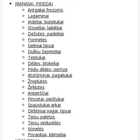
ĮRANKIAI, PRIEDAI
Antgaliai frezoms
Lagaminai
Indeliai, buteliukai
Stoveliai, laikikliai
Dėžutės, padėklai
Formelės
Geliniai tipsai
Dulkių šepetėliai
Teptukai
Dildės, blokeliai
Pėdų dildės, pemza
Atstūmėjai, pagaliukai
Žnyplutės
Žirklutės
Antpirščiai
Pincetai, pieštukai
Spaustukai arkai
Dirbtiniai nagai, tipsai
Tipsų paletės
Tipsų vėduoklės
Vonelės
Porankiai, kilimėliai