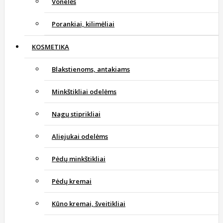
Vonelės
Porankiai, kilimėliai
KOSMETIKA
Blakstienoms, antakiams
Minkštikliai odelėms
Nagų stiprikliai
Aliejukai odelėms
Pėdų minkštikliai
Pėdų kremai
Kūno kremai, šveitikliai