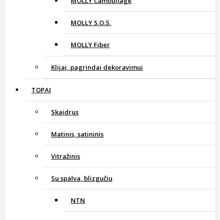
MOLLY Camouflage
MOLLY S.O.S.
MOLLY Fiber
Klijai, pagrindai dekoravimui
TOPAI
Skaidrus
Matinis, satininis
Vitražinis
Su spalva, blizgučiu
NTN