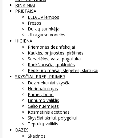
RINKINIAI
PRIETAISAI
LED/UV lempos
Frezos
Dulkių surinkėjai
Ultragarso vonelės
HIGIENA
Priemonės dezinfekcijai
Kaukės, prijuostės, pirštinės
Servetėlės, vata, pagaliukai
Rankšluosčiai, paklodės
Pedikiūro maišai, šlepetės, skirtukai
SKYSČIAI, PREP, PRIMER
Dezinfekciniai skysčiai
Nuriebalintojas
Primer, bond
Lipnumo valiklis
Gelio nuėmėjas
Kosmetinis acetonas
Skysčiai akrilui, polygeliui
Teptukų valiklis
BAZĖS
Skaidrios