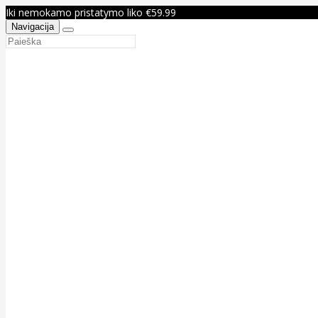
Iki nemokamo pristatymo liko €59.99
Navigacija