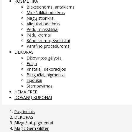
KOSMETIKA
Blakstienoms, antakiams
Minkštikliai odelėms
Nagų stiprikliai
Aliejukai odelėms
Pėdų minkštikliai
Pėdų kremai
Kūno kremai, šveitikliai
Parafino procedūroms
DEKORAS
Džiovintos gėlytės
Folija
Kristalai, dekoracijos
Blizgučiai, pigmentai
Lipdukai
Štampavimas
HEMA FREE
DOVANŲ KUPONAI
Pagrindinis
DEKORAS
Blizgučiai, pigmentai
Magic Gem Glitter