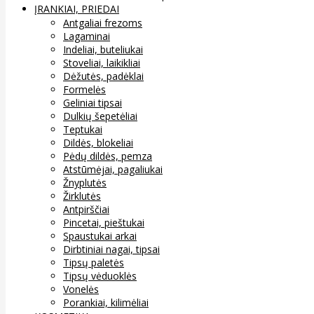
ĮRANKIAI, PRIEDAI
Antgaliai frezoms
Lagaminai
Indeliai, buteliukai
Stoveliai, laikikliai
Dėžutės, padėklai
Formelės
Geliniai tipsai
Dulkių šepetėliai
Teptukai
Dildės, blokeliai
Pėdų dildės, pemza
Atstūmėjai, pagaliukai
Žnyplutės
Žirklutės
Antpirščiai
Pincetai, pieštukai
Spaustukai arkai
Dirbtiniai nagai, tipsai
Tipsų paletės
Tipsų vėduoklės
Vonelės
Porankiai, kilimėliai