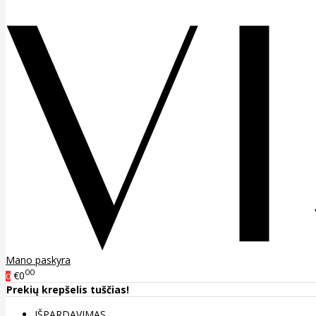
Mano paskyra
00
€0
0
Prekių krepšelis tuščias!
IŠPARDAVIMAS