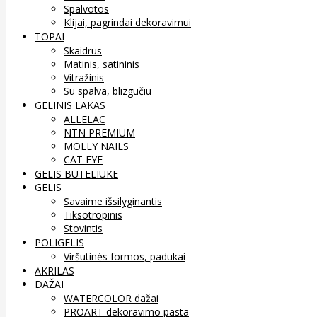
Spalvotos
Klijai, pagrindai dekoravimui
TOPAI
Skaidrus
Matinis, satininis
Vitražinis
Su spalva, blizgučiu
GELINIS LAKAS
ALLELAC
NTN PREMIUM
MOLLY NAILS
CAT EYE
GELIS BUTELIUKE
GELIS
Savaime išsilyginantis
Tiksotropinis
Stovintis
POLIGELIS
Viršutinės formos, padukai
AKRILAS
DAŽAI
WATERCOLOR dažai
PROART dekoravimo pasta