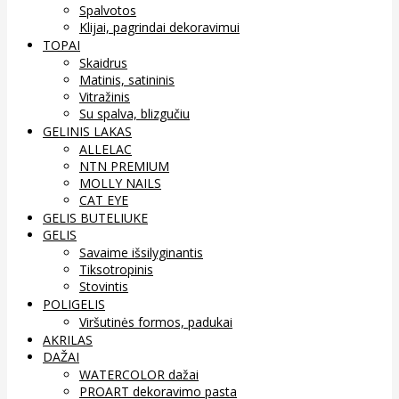
Spalvotos
Klijai, pagrindai dekoravimui
TOPAI
Skaidrus
Matinis, satininis
Vitražinis
Su spalva, blizgučiu
GELINIS LAKAS
ALLELAC
NTN PREMIUM
MOLLY NAILS
CAT EYE
GELIS BUTELIUKE
GELIS
Savaime išsilyginantis
Tiksotropinis
Stovintis
POLIGELIS
Viršutinės formos, padukai
AKRILAS
DAŽAI
WATERCOLOR dažai
PROART dekoravimo pasta