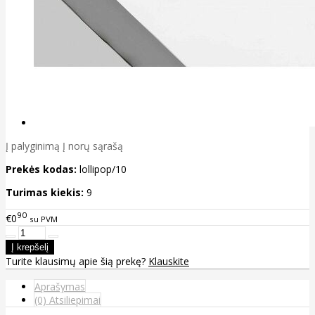
Į palyginimą
Į norų sąrašą
Prekės kodas:
lollipop/10
Turimas kiekis:
9
90
€0
su PVM
Turite klausimų apie šią prekę?
Klauskite
Aprašymas
(0) Atsiliepimai