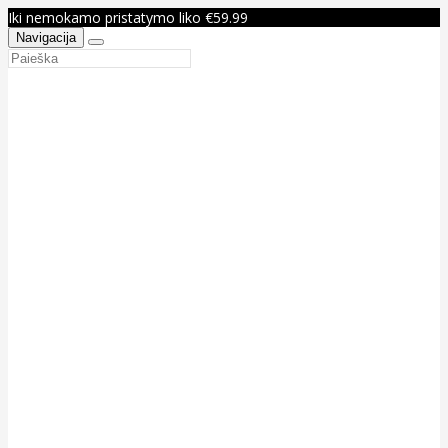
Iki nemokamo pristatymo liko €59.99
Navigacija