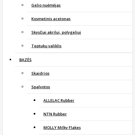
Gelio nuėmėjas
Kosmetinis acetonas
Skysčiai akrilui, polygeliui
Teptukų valiklis
BAZĖS
Skaidrios
Spalvotos
ALLELAC Rubber
NTN Rubber
MOLLY Milky Flakes