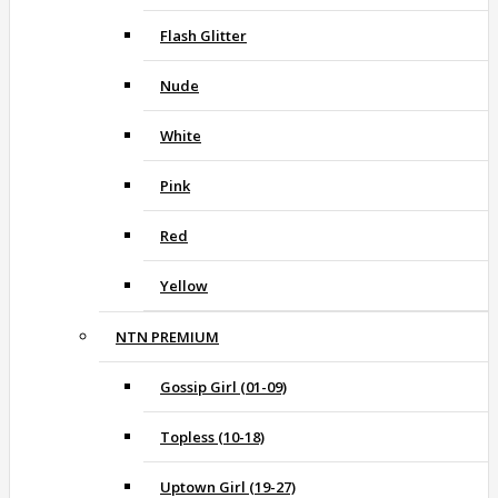
Flash Glitter
Nude
White
Pink
Red
Yellow
NTN PREMIUM
Gossip Girl (01-09)
Topless (10-18)
Uptown Girl (19-27)