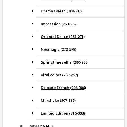
Drama Queen (208-216)
Impression (253-262)
Oriental Delice (263-271)
Neomagic (272-279)
Springtime selfie (280-288)
Viral colors (289-297)
Delicate French (298-306)
Milkshake (307-315)
Limited Edition (316-333)
MOLLY NAILS