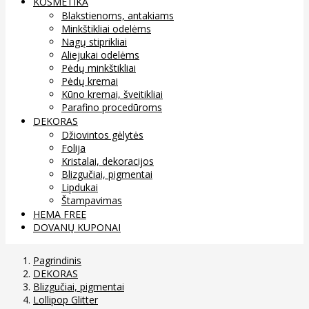
KOSMETIKA
Blakstienoms, antakiams
Minkštikliai odelėms
Nagų stiprikliai
Aliejukai odelėms
Pėdų minkštikliai
Pėdų kremai
Kūno kremai, šveitikliai
Parafino procedūroms
DEKORAS
Džiovintos gėlytės
Folija
Kristalai, dekoracijos
Blizgučiai, pigmentai
Lipdukai
Štampavimas
HEMA FREE
DOVANŲ KUPONAI
Pagrindinis
DEKORAS
Blizgučiai, pigmentai
Lollipop Glitter