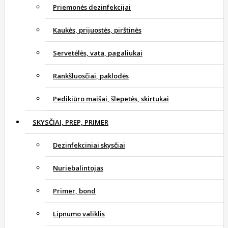
Priemonės dezinfekcijai
Kaukės, prijuostės, pirštinės
Servetėlės, vata, pagaliukai
Rankšluosčiai, paklodės
Pedikiūro maišai, šlepetės, skirtukai
SKYSČIAI, PREP, PRIMER
Dezinfekciniai skysčiai
Nuriebalintojas
Primer, bond
Lipnumo valiklis