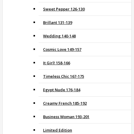
Sweet Pepper 126-130
Brillant 131-139
Wedding 140-148
Cosmic Love 149-157
It Girl! 158-166
Timeless Chic 167-175
Egypt Nude 176-184
Creamy French 185-192
Business Woman 193-201
Limited Edition