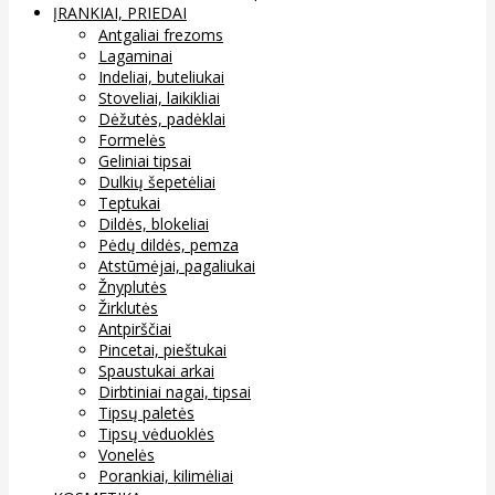
ĮRANKIAI, PRIEDAI
Antgaliai frezoms
Lagaminai
Indeliai, buteliukai
Stoveliai, laikikliai
Dėžutės, padėklai
Formelės
Geliniai tipsai
Dulkių šepetėliai
Teptukai
Dildės, blokeliai
Pėdų dildės, pemza
Atstūmėjai, pagaliukai
Žnyplutės
Žirklutės
Antpirščiai
Pincetai, pieštukai
Spaustukai arkai
Dirbtiniai nagai, tipsai
Tipsų paletės
Tipsų vėduoklės
Vonelės
Porankiai, kilimėliai