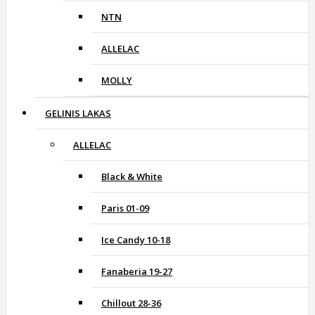
NTN
ALLELAC
MOLLY
GELINIS LAKAS
ALLELAC
Black & White
Paris 01-09
Ice Candy 10-18
Fanaberia 19-27
Chillout 28-36