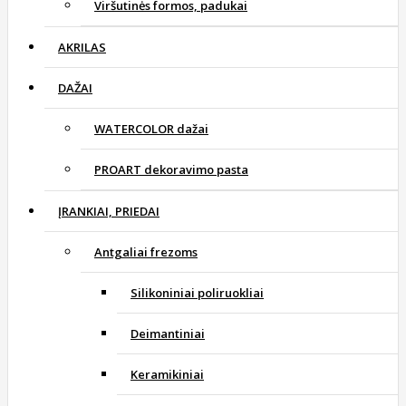
Viršutinės formos, padukai
AKRILAS
DAŽAI
WATERCOLOR dažai
PROART dekoravimo pasta
ĮRANKIAI, PRIEDAI
Antgaliai frezoms
Silikoniniai poliruokliai
Deimantiniai
Keramikiniai