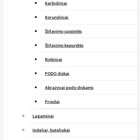
Karbidiniai
Korundiniai
Šlifavimo juostelės
Šlifavimo kepurėlės
Rinkiniai
PODO diskai
Abrazyvai podo diskams
Priedai
Lagaminai
Indeliai, buteliukai