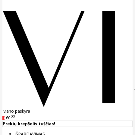
Mano paskyra
00
€0
0
Prekių krepšelis tuščias!
IŠPARDAVIMAS