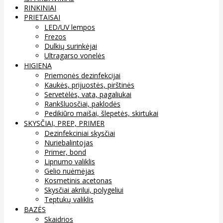
RINKINIAI
PRIETAISAI
LED/UV lempos
Frezos
Dulkių surinkėjai
Ultragarso vonelės
HIGIENA
Priemonės dezinfekcijai
Kaukės, prijuostės, pirštinės
Servetėlės, vata, pagaliukai
Rankšluosčiai, paklodės
Pedikiūro maišai, šlepetės, skirtukai
SKYSČIAI, PREP, PRIMER
Dezinfekciniai skysčiai
Nuriebalintojas
Primer, bond
Lipnumo valiklis
Gelio nuėmėjas
Kosmetinis acetonas
Skysčiai akrilui, polygeliui
Teptukų valiklis
BAZĖS
Skaidrios