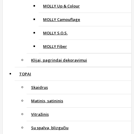
MOLLY Up & Colour
MOLLY Camouflage
MOLLY S.O.S.
MOLLY Fiber
Klijai, pagrindai dekoravimui
TOPAI
Skaidrus
Matinis, satininis
Vitražinis
Su spalva, blizgučiu