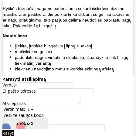
Ryškūs blizgučiai nagams padės Jums sukurti išskirtinio dizaino
manikiūrą ar pedikiūrą. Jie puikiai tinka dirbant su geliniu lakavimu
ar nagų priauginimu, taip pat juos galima naudoti su paprastu nagų
laku. Pakuotėje 1
g b
lizgučių.
Naudojimas:
įliekite, įtrinkite blizgučius į lipnų sluoksnį
maišykite su geliais
padenkite nagus viršutiniu sluoksniu, išbandykite tiek blizgų,
tiek matinį variantą
kiekvienu naudojimo metu sukurkite skirtingą efektą
Parašyti atsiliepimą
Vardas:
El. pašto adresas:
Atsiliepimas:
Įvertinimas:
Įveskite saugos kodą:
Rašyti