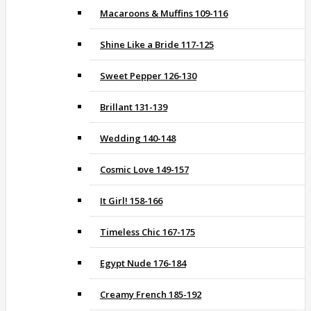
Macaroons & Muffins 109-116
Shine Like a Bride 117-125
Sweet Pepper 126-130
Brillant 131-139
Wedding 140-148
Cosmic Love 149-157
It Girl! 158-166
Timeless Chic 167-175
Egypt Nude 176-184
Creamy French 185-192