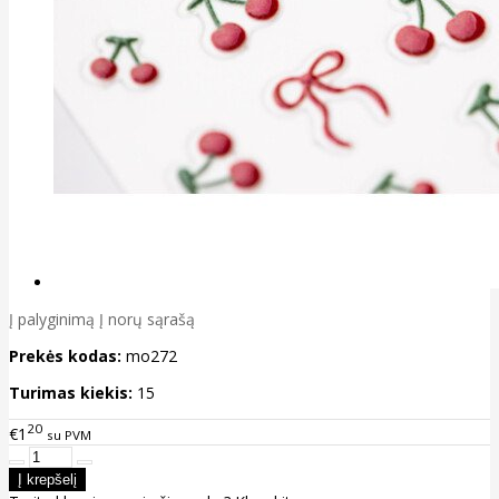
Į palyginimą
Į norų sąrašą
Prekės kodas:
mo272
Turimas kiekis:
15
20
€1
su PVM