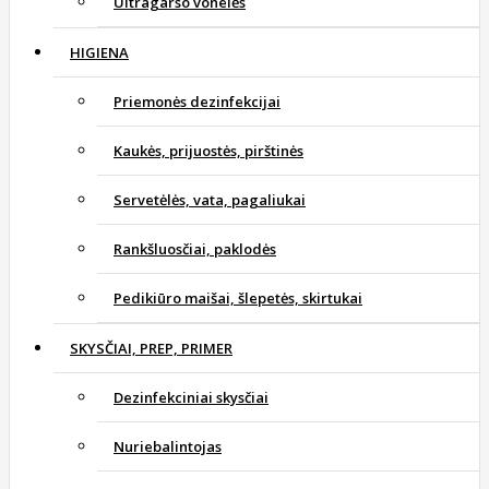
Ultragarso vonelės
HIGIENA
Priemonės dezinfekcijai
Kaukės, prijuostės, pirštinės
Servetėlės, vata, pagaliukai
Rankšluosčiai, paklodės
Pedikiūro maišai, šlepetės, skirtukai
SKYSČIAI, PREP, PRIMER
Dezinfekciniai skysčiai
Nuriebalintojas