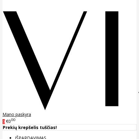
Mano paskyra
00
€0
0
Prekių krepšelis tuščias!
IŠPARDAVIMAS