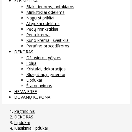
KOSMETIKA
Blakstienoms, antakiams
Minkštikliai odelėms
Nagų stiprikliai
Aliejukai odelėms
Pėdų minkštikliai
Pėdų kremai
Kūno kremai, šveitikliai
Parafino procedūroms
DEKORAS
Džiovintos gėlytės
Folija
Kristalai, dekoracijos
Blizgučiai, pigmentai
Lipdukai
Štampavimas
HEMA FREE
DOVANŲ KUPONAI
Pagrindinis
DEKORAS
Lipdukai
Klasikiniai lipdukai