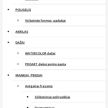
POLIGELIS
Viršutinės formos, padukai
AKRILAS
DAŽAI
WATERCOLOR dažai
PROART dekoravimo pasta
ĮRANKIAI, PRIEDAI
Antgaliai frezoms
Silikoniniai poliruokliai
Deimantiniai