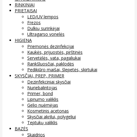
RINKINIAI
PRIETAISAI
LED/UV lempos
Frezos
Dulkių surinkėjai
Ultragarso vonelės
HIGIENA
Priemonės dezinfekcijai
Kaukės, prijuostės, pirštinės
Servetėlės, vata, pagaliukai
Rankšluosčiai, paklodės
Pedikiūro maišai, šlepetės, skirtukai
SKYSČIAI, PREP, PRIMER
Dezinfekciniai skysčiai
Nuriebalintojas
Primer, bond
Lipnumo valiklis
Gelio nuėmėjas
Kosmetinis acetonas
Skysčiai akrilui, polygeliui
Teptukų valiklis
BAZĖS
Skaidrios