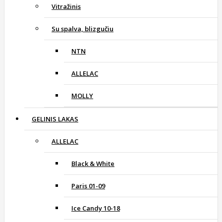
Vitražinis
Su spalva, blizgučiu
NTN
ALLELAC
MOLLY
GELINIS LAKAS
ALLELAC
Black & White
Paris 01-09
Ice Candy 10-18