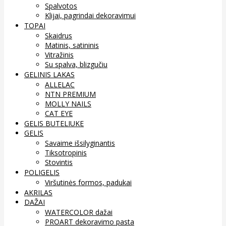
Spalvotos
Klijai, pagrindai dekoravimui
TOPAI
Skaidrus
Matinis, satininis
Vitražinis
Su spalva, blizgučiu
GELINIS LAKAS
ALLELAC
NTN PREMIUM
MOLLY NAILS
CAT EYE
GELIS BUTELIUKE
GELIS
Savaime išsilyginantis
Tiksotropinis
Stovintis
POLIGELIS
Viršutinės formos, padukai
AKRILAS
DAŽAI
WATERCOLOR dažai
PROART dekoravimo pasta