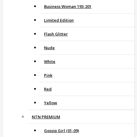
Business Woman 193-201
Limited Edition
Flash Glitter
Nude
White
Pink
Red
Yellow
NTN PREMIUM
Gossip Girl (01-09)