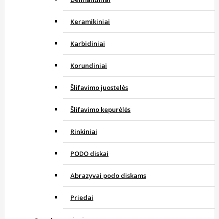
Keramikiniai
Karbidiniai
Korundiniai
Šlifavimo juostelės
Šlifavimo kepurėlės
Rinkiniai
PODO diskai
Abrazyvai podo diskams
Priedai