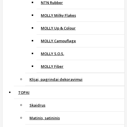
NTN Rubber
MOLLY Milky Flakes
MOLLY Up & Colour
MOLLY Camouflage
MOLLY S.O.S.
MOLLY Fiber
Klijai, pagrindai dekoravimui
TOPAI
Skaidrus
Matinis, satininis