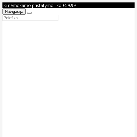
Iki nemokamo pristatymo liko €59.99
Navigacija