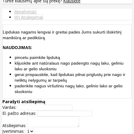
Turite klausimų apie šią prekę?
Klauskite
Aprašymas
(0) Atsiliepimai
Lipdukas nagams len
gvai ir greitai
padės Jums sukurti išskirtinį
manikiūrą ar pedikiūrą.
NAUDOJIMAS:
pincetu paimkite lipduką
klijuokite ant natūralaus nago padengto nagų laku, geliniu
laku ar gelio sluoksniu
gerai prispauskite, kad lipdukas pilnai priglustų prie nago ir
neliktų nelygumų ar tarpelių
padenkite nagus viršutiniu nagų lako, gelinio lako ar gelio
sluoksniu
Parašyti atsiliepimą
Vardas:
El. pašto adresas:
Atsiliepimas:
Įvertinimas: