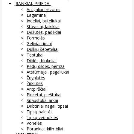
ĮRANKIAI, PRIEDAI
Antgaliai frezoms
Lagaminai
Indeliai, buteliukai
Stoveliai, laikikliai
Dėžutės, padėklai
Formelės
Geliniai tipsai
Dulkių šepetėliai
Teptukai
Dildės, blokeliai
Pėdų dildės, pemza
Atstūmėjai, pagaliukai
Žnyplutės
Žirklutės
Antpirščiai
Pincetai, pieštukai
Spaustukai arkai
Dirbtiniai nagai, tipsai
Tipsų paletės
Tipsų vėduoklės
Vonelės
Porankiai, kilimėliai