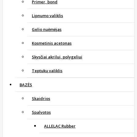
Primer, bond
Lipnumo valiklis
Gelio nuėmėjas
Kosmetinis acetonas
Skysčiai akrilui, polygeliui
Teptukų valiklis
BAZĖS
Skaidrios
Spalvotos
ALLELAC Rubber