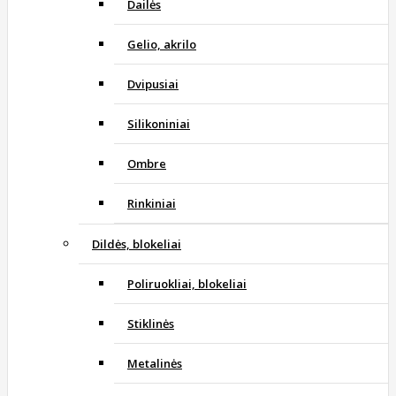
Dailės
Gelio, akrilo
Dvipusiai
Silikoniniai
Ombre
Rinkiniai
Dildės, blokeliai
Poliruokliai, blokeliai
Stiklinės
Metalinės