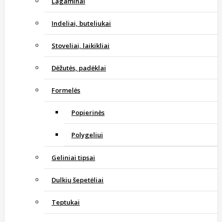
Lagaminai
Indeliai, buteliukai
Stoveliai, laikikliai
Dėžutės, padėklai
Formelės
Popierinės
Polygeliui
Geliniai tipsai
Dulkių šepetėliai
Teptukai