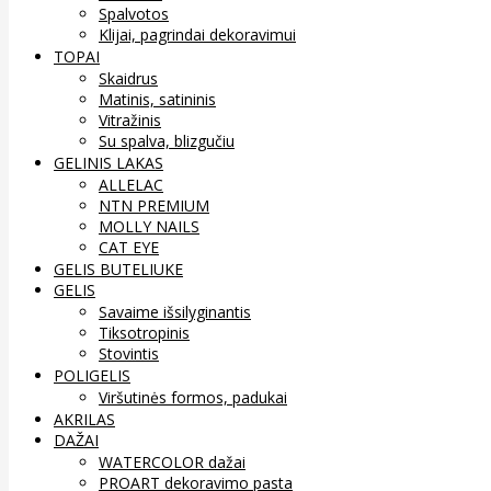
Spalvotos
Klijai, pagrindai dekoravimui
TOPAI
Skaidrus
Matinis, satininis
Vitražinis
Su spalva, blizgučiu
GELINIS LAKAS
ALLELAC
NTN PREMIUM
MOLLY NAILS
CAT EYE
GELIS BUTELIUKE
GELIS
Savaime išsilyginantis
Tiksotropinis
Stovintis
POLIGELIS
Viršutinės formos, padukai
AKRILAS
DAŽAI
WATERCOLOR dažai
PROART dekoravimo pasta