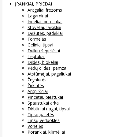
ĮRANKIAI, PRIEDAI
Antgaliai frezoms
Lagaminai
Indeliai, buteliukai
Stoveliai, laikikliai
Dėžutės, padėklai
Formelės
Geliniai tipsai
Dulkių šepetėliai
Teptukai
Dildės, blokeliai
Pėdų dildės, pemza
Atstūmėjai, pagaliukai
Žnyplutės
Žirklutės
Antpirščiai
Pincetai, pieštukai
Spaustukai arkai
Dirbtiniai nagai, tipsai
Tipsų paletės
Tipsų vėduoklės
Vonelės
Porankiai, kilimėliai