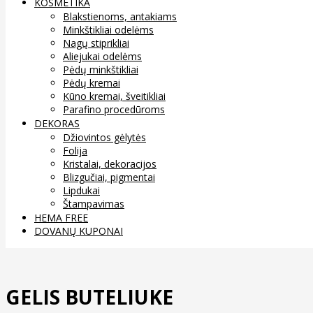
KOSMETIKA
Blakstienoms, antakiams
Minkštikliai odelėms
Nagų stiprikliai
Aliejukai odelėms
Pėdų minkštikliai
Pėdų kremai
Kūno kremai, šveitikliai
Parafino procedūroms
DEKORAS
Džiovintos gėlytės
Folija
Kristalai, dekoracijos
Blizgučiai, pigmentai
Lipdukai
Štampavimas
HEMA FREE
DOVANŲ KUPONAI
GELIS BUTELIUKE