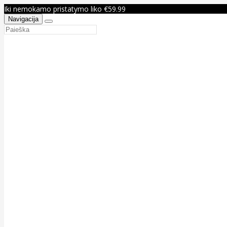
Iki nemokamo pristatymo liko €59.99
Navigacija