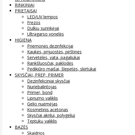
RINKINIAI
PRIETAISAI
LED/UV lempos
Frezos
Dulkių surinkėjai
Ultragarso vonelės
HIGIENA
Priemonės dezinfekcijai
Kaukės, prijuostės, pirštinės
Servetėlės, vata, pagaliukai
Rankšluosčiai, paklodės
Pedikiūro maišai, šlepetės, skirtukai
SKYSČIAI, PREP, PRIMER
Dezinfekciniai skysčiai
Nuriebalintojas
Primer, bond
Lipnumo valiklis
Gelio nuėmėjas
Kosmetinis acetonas
Skysčiai akrilui, polygeliui
Teptukų valiklis
BAZĖS
Skaidrios