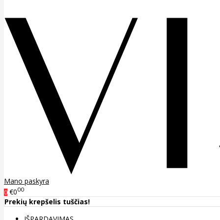
Mano paskyra
00
€0
0
Prekių krepšelis tuščias!
IŠPARDAVIMAS