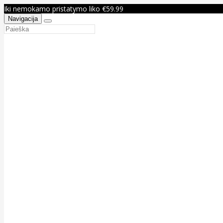
Iki nemokamo pristatymo liko €59.99
Navigacija