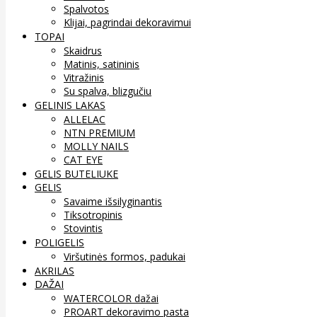
Spalvotos
Klijai, pagrindai dekoravimui
TOPAI
Skaidrus
Matinis, satininis
Vitražinis
Su spalva, blizgučiu
GELINIS LAKAS
ALLELAC
NTN PREMIUM
MOLLY NAILS
CAT EYE
GELIS BUTELIUKE
GELIS
Savaime išsilyginantis
Tiksotropinis
Stovintis
POLIGELIS
Viršutinės formos, padukai
AKRILAS
DAŽAI
WATERCOLOR dažai
PROART dekoravimo pasta