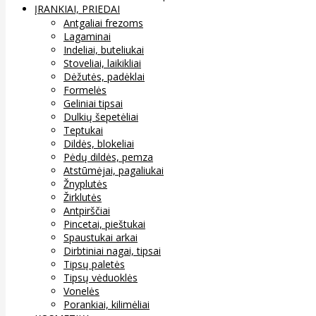
ĮRANKIAI, PRIEDAI
Antgaliai frezoms
Lagaminai
Indeliai, buteliukai
Stoveliai, laikikliai
Dėžutės, padėklai
Formelės
Geliniai tipsai
Dulkių šepetėliai
Teptukai
Dildės, blokeliai
Pėdų dildės, pemza
Atstūmėjai, pagaliukai
Žnyplutės
Žirklutės
Antpirščiai
Pincetai, pieštukai
Spaustukai arkai
Dirbtiniai nagai, tipsai
Tipsų paletės
Tipsų vėduoklės
Vonelės
Porankiai, kilimėliai