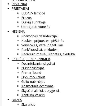
RINKINIAI
PRIETAISAI
LED/UV lempos
Frezos
Dulkių surinkėjai
Ultragarso vonelės
HIGIENA
Priemonės dezinfekcijai
Kaukės, prijuostės, pirštinės
Servetėlės, vata, pagaliukai
Rankšluosčiai, paklodės
Pedikiūro maišai, šlepetės, skirtukai
SKYSČIAI, PREP, PRIMER
Dezinfekciniai skysčiai
Nuriebalintojas
Primer, bond
Lipnumo valiklis
Gelio nuėmėjas
Kosmetinis acetonas
Skysčiai akrilui, polygeliui
Teptukų valiklis
BAZĖS
Skaidrios