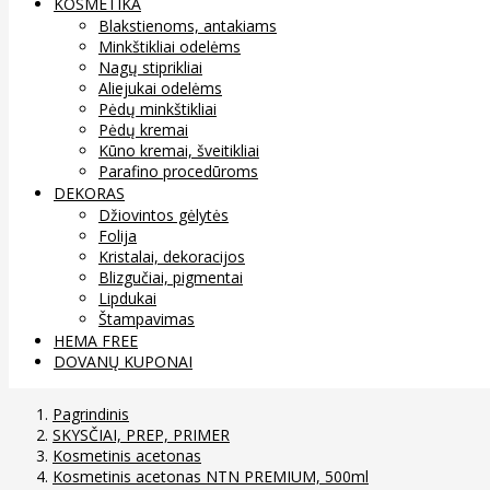
KOSMETIKA
Blakstienoms, antakiams
Minkštikliai odelėms
Nagų stiprikliai
Aliejukai odelėms
Pėdų minkštikliai
Pėdų kremai
Kūno kremai, šveitikliai
Parafino procedūroms
DEKORAS
Džiovintos gėlytės
Folija
Kristalai, dekoracijos
Blizgučiai, pigmentai
Lipdukai
Štampavimas
HEMA FREE
DOVANŲ KUPONAI
Pagrindinis
SKYSČIAI, PREP, PRIMER
Kosmetinis acetonas
Kosmetinis acetonas NTN PREMIUM, 500ml