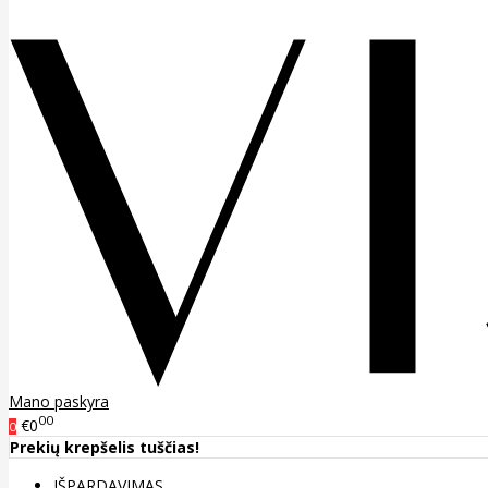
Mano paskyra
00
€0
0
Prekių krepšelis tuščias!
IŠPARDAVIMAS