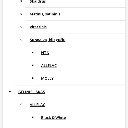
Skaidrus
Matinis, satininis
Vitražinis
Su spalva, blizgučiu
NTN
ALLELAC
MOLLY
GELINIS LAKAS
ALLELAC
Black & White