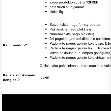
12FREE
saugi produkto sudėtis
netestuoti su gyvūnais
kiekis 5g
Sutvarkykite nago formą, odeles
Pašiauškite nago plokštelę
Nuriebalinkite nago plokštelę
Jei pageidaujate dėl didesnio sukibimo 
Padenkite nagus gelinio lako baze. Džio
Kaip naudoti?
Padenkite nagus geliniu laku.
Džiovink
laikas priklauso nuo lempos galingumo)
Padenkite nagus gelinio lako viršutiniu 
Gelinio lako pašalinimas - tirpinimas lako valik
Keliais sluoksniais
dviem
dengiasi?