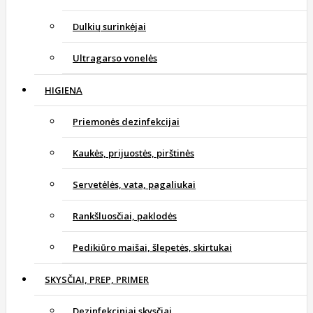
Dulkių surinkėjai
Ultragarso vonelės
HIGIENA
Priemonės dezinfekcijai
Kaukės, prijuostės, pirštinės
Servetėlės, vata, pagaliukai
Rankšluosčiai, paklodės
Pedikiūro maišai, šlepetės, skirtukai
SKYSČIAI, PREP, PRIMER
Dezinfekciniai skysčiai