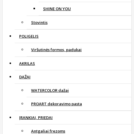
SHINE ON YOU
Stovintis
POLIGELIS
Viršutinės formos, padukai
AKRILAS
DAŽAI
WATERCOLOR dažai
PROART dekoravimo pasta
ĮRANKIAI, PRIEDAI
Antgaliai frezoms