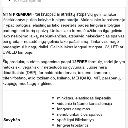
(0) Atsiliepimai
NTN PREMIUM
- tai
kruopščiai atrinktų atspalvių
geliniai lakai
išsiskiriantys
puikia kokybe ir pigmentacija.
Maloni lako konsistencija
ir ypač patogus, elastingas lako šepetėlis padės lengvai ir tolygiai
padengti bet kurią spalvą. Unikali lako formulė užtikrina ilgą gelinio
lako nešiojimo laiką, neblunkančias, atspalvio nekeičiančias spalvas
bei greitą ir nesudėtingą gelinio lako pašalinimą. Tinka viso nago
padengimui ir nagų dailei. Gelinis lakas lengvai stingsta UV, LED ar
UV/LED lempoje.
Šių produktų sudėtis
pagaminta pagal
12FREE
formulę, todėl jie yra
netoksiški, veganiški ir netestuoti su gyvūnais. Juose nėra
dibutilftalato (DBP), formaldehido dervos, tolueno, kamparo,
trifenilfosfato, etilo tozilamido, ksileno, MEHQ/HQ, MIT, parabenų,
kvapiųjų medžiagų ir glitimo.
minkštas, elastingas šepetėlis
vidutinio tirštumo konsistencija
lengvas dengimas
nenublunkančios spalvos
Savybės
ypač ilgai išliekantys
lengvai tirpstantis