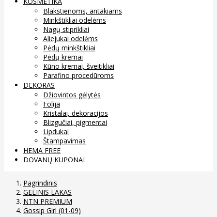
KOSMETIKA
Blakstienoms, antakiams
Minkštikliai odelėms
Nagų stiprikliai
Aliejukai odelėms
Pėdų minkštikliai
Pėdų kremai
Kūno kremai, šveitikliai
Parafino procedūroms
DEKORAS
Džiovintos gėlytės
Folija
Kristalai, dekoracijos
Blizgučiai, pigmentai
Lipdukai
Štampavimas
HEMA FREE
DOVANŲ KUPONAI
Pagrindinis
GELINIS LAKAS
NTN PREMIUM
Gossip Girl (01-09)