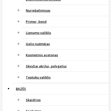
Nuriebalintojas
Primer, bond
Lipnumo valiklis
Gelio nuėmėjas
Kosmetinis acetonas
Skysčiai akrilui, polygeliui
Teptukų valiklis
BAZĖS
Skaidrios