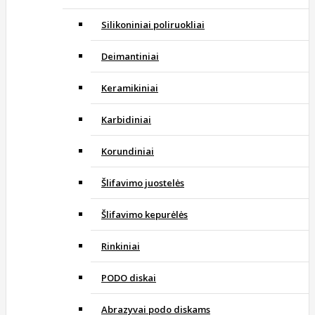
Silikoniniai poliruokliai
Deimantiniai
Keramikiniai
Karbidiniai
Korundiniai
Šlifavimo juostelės
Šlifavimo kepurėlės
Rinkiniai
PODO diskai
Abrazyvai podo diskams