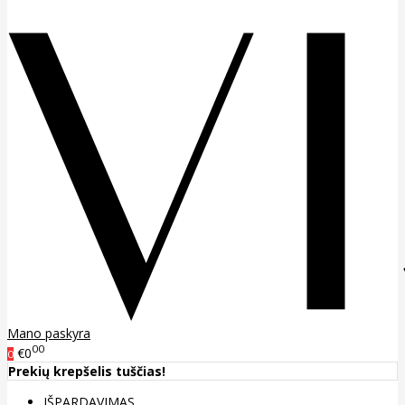
Mano paskyra
00
€0
0
Prekių krepšelis tuščias!
IŠPARDAVIMAS