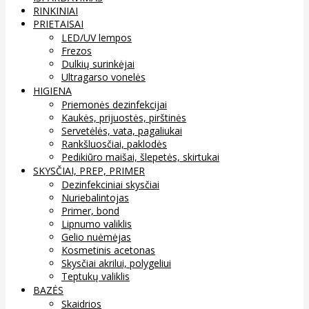
RINKINIAI
PRIETAISAI
LED/UV lempos
Frezos
Dulkių surinkėjai
Ultragarso vonelės
HIGIENA
Priemonės dezinfekcijai
Kaukės, prijuostės, pirštinės
Servetėlės, vata, pagaliukai
Rankšluosčiai, paklodės
Pedikiūro maišai, šlepetės, skirtukai
SKYSČIAI, PREP, PRIMER
Dezinfekciniai skysčiai
Nuriebalintojas
Primer, bond
Lipnumo valiklis
Gelio nuėmėjas
Kosmetinis acetonas
Skysčiai akrilui, polygeliui
Teptukų valiklis
BAZĖS
Skaidrios