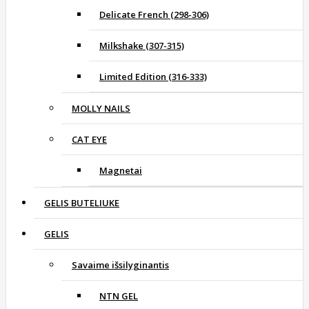
Delicate French (298-306)
Milkshake (307-315)
Limited Edition (316-333)
MOLLY NAILS
CAT EYE
Magnetai
GELIS BUTELIUKE
GELIS
Savaime išsilyginantis
NTN GEL