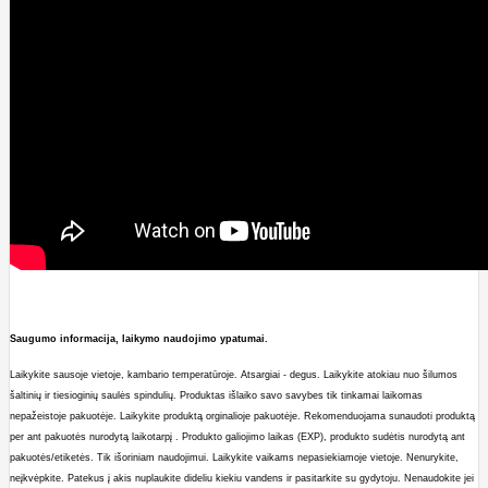
Saugumo informacija, laikymo naudojimo ypatumai.
Laikykite sausoje vietoje, kambario temperatūroje.
A
tsargiai - degus.
Laikykite atokiau nuo šilumos
šaltinių ir tiesio
ginių saulės spindulių. Produktas išlaiko savo savybes tik tinkamai laikomas
nepažeistoje pakuotėje. Laikykite produktą orginalioje pakuotėje. Rekomenduojama sunaudoti produktą
per ant pakuotės nurodytą laikotarpį . Produkto galiojimo laikas (EXP), produkto sudėtis nurodytą ant
pakuotės/etiketės.
Tik išoriniam naudojimui. Laikykite vaikams nepasiekiamoje vietoje. Nenurykite,
neįkvėpkite. Patekus į akis nuplaukite dideliu kiekiu vandens ir p
asitarkite su gydytoju. Nenaudokite jei