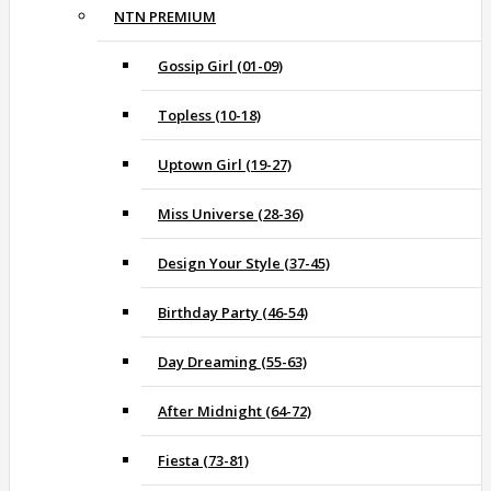
NTN PREMIUM
Gossip Girl (01-09)
Topless (10-18)
Uptown Girl (19-27)
Miss Universe (28-36)
Design Your Style (37-45)
Birthday Party (46-54)
Day Dreaming (55-63)
After Midnight (64-72)
Fiesta (73-81)