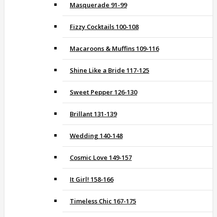
Masquerade 91-99
Fizzy Cocktails 100-108
Macaroons & Muffins 109-116
Shine Like a Bride 117-125
Sweet Pepper 126-130
Brillant 131-139
Wedding 140-148
Cosmic Love 149-157
It Girl! 158-166
Timeless Chic 167-175