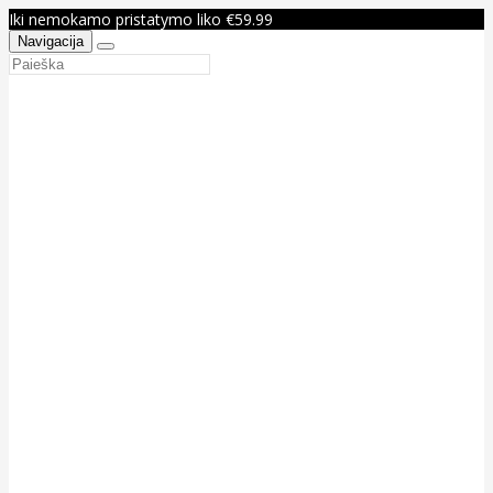
Iki nemokamo pristatymo liko €59.99
Navigacija