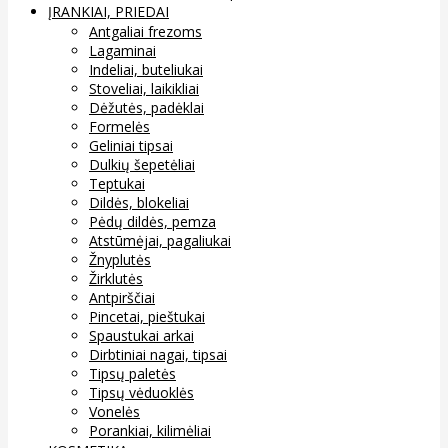
ĮRANKIAI, PRIEDAI
Antgaliai frezoms
Lagaminai
Indeliai, buteliukai
Stoveliai, laikikliai
Dėžutės, padėklai
Formelės
Geliniai tipsai
Dulkių šepetėliai
Teptukai
Dildės, blokeliai
Pėdų dildės, pemza
Atstūmėjai, pagaliukai
Žnyplutės
Žirklutės
Antpirščiai
Pincetai, pieštukai
Spaustukai arkai
Dirbtiniai nagai, tipsai
Tipsų paletės
Tipsų vėduoklės
Vonelės
Porankiai, kilimėliai