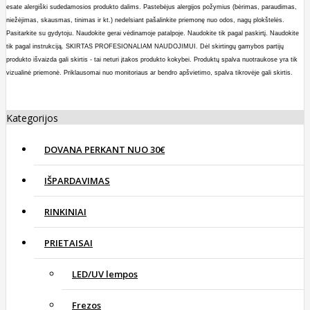
esate alergiški sudedamosios produkto dalims. Pastebėjus alergijos požymius (bėrimas, paraudimas,
niežėjimas, skausmas, tinimas ir kt.) nedelsiant pašalinkite priemonę nuo odos, nagų plokštelės.
Pasitarkite su gydytoju.
Naudokite
gerai vėdinamoje patalpoje. Naudokite tik pagal paskirtį.
Naudokite
tik pagal instrukciją. SKIRTAS PROFESIONALIAM NAUDOJIMUI.
Dėl skirtin
gų gamybos partijų
produkto išvaizda gali skirtis - tai neturi įtakos produkto kokybei. Produktų spalva nuotraukose yra tik
vizualinė priemonė. Priklausomai nuo monitoriaus ar bendro apšvietimo, spalva tikrovėje gali skirtis.
Kategorijos
DOVANA PERKANT NUO 30€
IŠPARDAVIMAS
RINKINIAI
PRIETAISAI
LED/UV lempos
Frezos