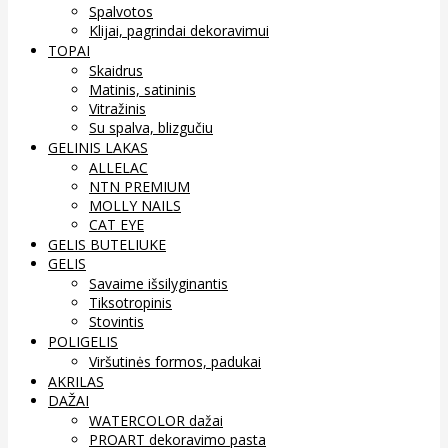
Spalvotos
Klijai, pagrindai dekoravimui
TOPAI
Skaidrus
Matinis, satininis
Vitražinis
Su spalva, blizgučiu
GELINIS LAKAS
ALLELAC
NTN PREMIUM
MOLLY NAILS
CAT EYE
GELIS BUTELIUKE
GELIS
Savaime išsilyginantis
Tiksotropinis
Stovintis
POLIGELIS
Viršutinės formos, padukai
AKRILAS
DAŽAI
WATERCOLOR dažai
PROART dekoravimo pasta