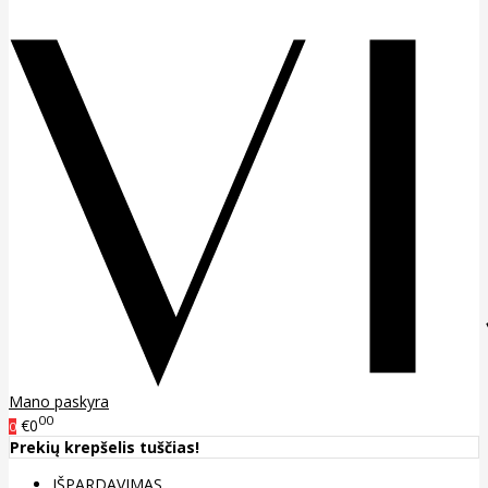
Mano paskyra
00
€0
0
Prekių krepšelis tuščias!
IŠPARDAVIMAS