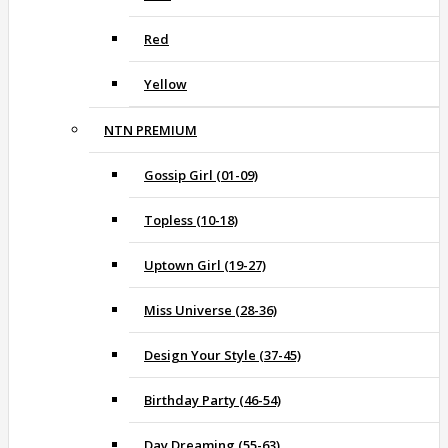
Red
Yellow
NTN PREMIUM
Gossip Girl (01-09)
Topless (10-18)
Uptown Girl (19-27)
Miss Universe (28-36)
Design Your Style (37-45)
Birthday Party (46-54)
Day Dreaming (55-63)