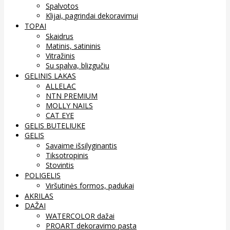
Spalvotos
Klijai, pagrindai dekoravimui
TOPAI
Skaidrus
Matinis, satininis
Vitražinis
Su spalva, blizgučiu
GELINIS LAKAS
ALLELAC
NTN PREMIUM
MOLLY NAILS
CAT EYE
GELIS BUTELIUKE
GELIS
Savaime išsilyginantis
Tiksotropinis
Stovintis
POLIGELIS
Viršutinės formos, padukai
AKRILAS
DAŽAI
WATERCOLOR dažai
PROART dekoravimo pasta