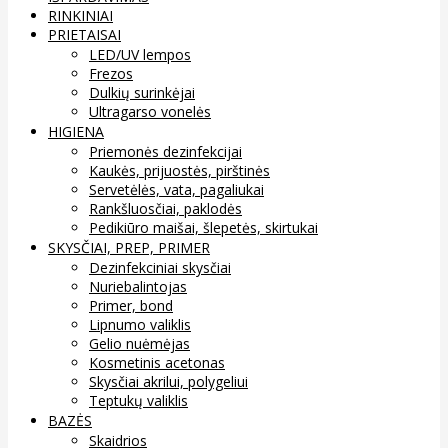
RINKINIAI
PRIETAISAI
LED/UV lempos
Frezos
Dulkių surinkėjai
Ultragarso vonelės
HIGIENA
Priemonės dezinfekcijai
Kaukės, prijuostės, pirštinės
Servetėlės, vata, pagaliukai
Rankšluosčiai, paklodės
Pedikiūro maišai, šlepetės, skirtukai
SKYSČIAI, PREP, PRIMER
Dezinfekciniai skysčiai
Nuriebalintojas
Primer, bond
Lipnumo valiklis
Gelio nuėmėjas
Kosmetinis acetonas
Skysčiai akrilui, polygeliui
Teptukų valiklis
BAZĖS
Skaidrios