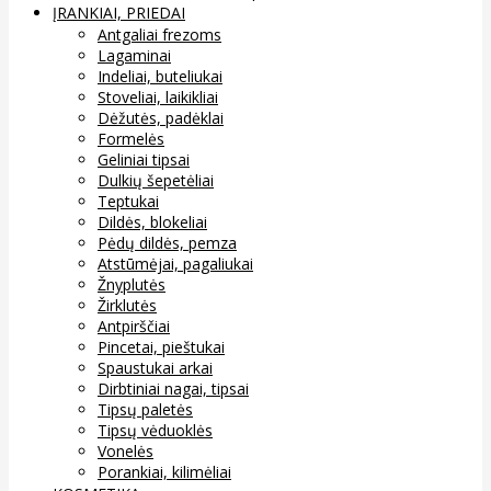
ĮRANKIAI, PRIEDAI
Antgaliai frezoms
Lagaminai
Indeliai, buteliukai
Stoveliai, laikikliai
Dėžutės, padėklai
Formelės
Geliniai tipsai
Dulkių šepetėliai
Teptukai
Dildės, blokeliai
Pėdų dildės, pemza
Atstūmėjai, pagaliukai
Žnyplutės
Žirklutės
Antpirščiai
Pincetai, pieštukai
Spaustukai arkai
Dirbtiniai nagai, tipsai
Tipsų paletės
Tipsų vėduoklės
Vonelės
Porankiai, kilimėliai