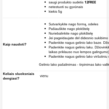
12FREE
saugi produkto sudėtis
netestuoti su gyvūnais
kiekis 5g
Sutvarkykite nago formą, odeles
Pašiauškite nago plokštelę
Nuriebalinkite nago plokštelę
Jei pageidaujate dėl didesnio sukibimo 
Padenkite nagus gelinio lako baze. Džio
Kaip naudoti?
Padenkite nagus geliniu laku.
Džiovink
laikas priklauso nuo lempos galingumo)
Padenkite nagus gelinio lako viršutiniu 
Gelinio lako pašalinimas - tirpinimas lako valik
Keliais sluoksniais
vienu
dengiasi?