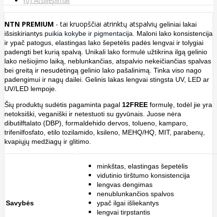
(0) Atsiliepimai
NTN PREMIUM
- tai
kruopščiai atrinktų atspalvių
geliniai lakai
išsiskiriantys
puikia kokybe ir pigmentacija.
Maloni lako konsistencija
ir ypač patogus, elastingas lako šepetėlis padės lengvai ir tolygiai
padengti bet kurią spalvą. Unikali lako formulė užtikrina ilgą gelinio
lako nešiojimo laiką, neblunkančias, atspalvio nekeičiančias spalvas
bei greitą ir nesudėtingą gelinio lako pašalinimą. Tinka viso nago
padengimui ir nagų dailei. Gelinis lakas lengvai stingsta UV, LED ar
UV/LED lempoje.
Šių produktų sudėtis
pagaminta pagal
12FREE
formulę, todėl jie yra
netoksiški, veganiški ir netestuoti su gyvūnais. Juose nėra
dibutilftalato (DBP), formaldehido dervos, tolueno, kamparo,
trifenilfosfato, etilo tozilamido, ksileno, MEHQ/HQ, MIT, parabenų,
kvapiųjų medžiagų ir glitimo.
minkštas, elastingas šepetėlis
vidutinio tirštumo konsistencija
lengvas dengimas
nenublunkančios spalvos
Savybės
ypač ilgai išliekantys
lengvai tirpstantis