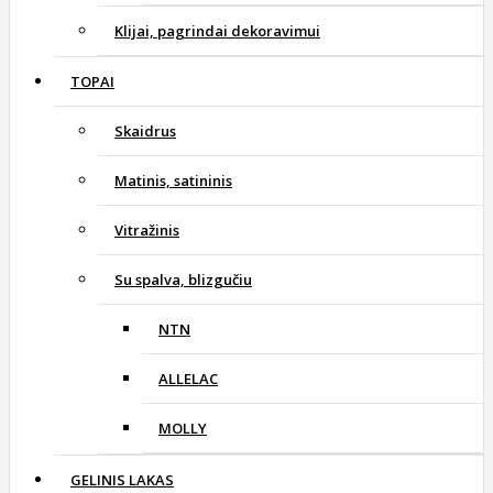
Klijai, pagrindai dekoravimui
TOPAI
Skaidrus
Matinis, satininis
Vitražinis
Su spalva, blizgučiu
NTN
ALLELAC
MOLLY
GELINIS LAKAS