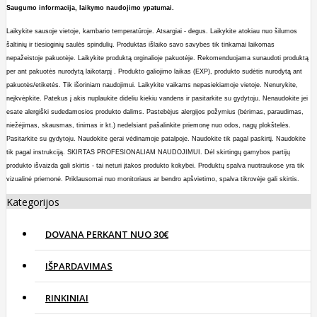
Saugumo informacija, laikymo naudojimo ypatumai.
Laikykite sausoje vietoje, kambario temperatūroje.
A
tsargiai - degus.
Laikykite atokiau nuo šilumos
šaltinių ir tiesio
ginių saulės spindulių. Produktas išlaiko savo savybes tik tinkamai laikomas
nepažeistoje pakuotėje. Laikykite produktą orginalioje pakuotėje. Rekomenduojama sunaudoti produktą
per ant pakuotės nurodytą laikotarpį . Produkto galiojimo laikas (EXP), produkto sudėtis nurodytą ant
pakuotės/etiketės.
Tik išoriniam naudojimui. Laikykite vaikams nepasiekiamoje vietoje. Nenurykite,
neįkvėpkite. Patekus į akis nuplaukite dideliu kiekiu vandens ir p
asitarkite su gydytoju. Nenaudokite jei
esate alergiški sudedamosios produkto dalims. Pastebėjus alergijos požymius (bėrimas, paraudimas,
niežėjimas, skausmas, tinimas ir kt.) nedelsiant pašalinkite priemonę nuo odos, nagų plokštelės.
Pasitarkite su gydytoju.
Naudokite
gerai vėdinamoje patalpoje. Naudokite tik pagal paskirtį.
Naudokite
tik pagal instrukciją. SKIRTAS PROFESIONALIAM NAUDOJIMUI.
Dėl skirtin
gų gamybos partijų
produkto išvaizda gali skirtis - tai neturi įtakos produkto kokybei. Produktų spalva nuotraukose yra tik
vizualinė priemonė. Priklausomai nuo monitoriaus ar bendro apšvietimo, spalva tikrovėje gali skirtis.
Kategorijos
DOVANA PERKANT NUO 30€
IŠPARDAVIMAS
RINKINIAI