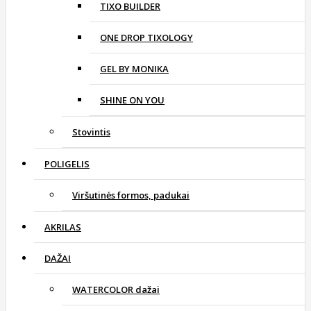
TIXO BUILDER
ONE DROP TIXOLOGY
GEL BY MONIKA
SHINE ON YOU
Stovintis
POLIGELIS
Viršutinės formos, padukai
AKRILAS
DAŽAI
WATERCOLOR dažai