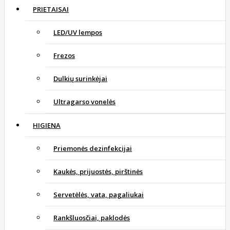
PRIETAISAI
LED/UV lempos
Frezos
Dulkių surinkėjai
Ultragarso vonelės
HIGIENA
Priemonės dezinfekcijai
Kaukės, prijuostės, pirštinės
Servetėlės, vata, pagaliukai
Rankšluosčiai, paklodės