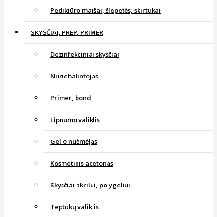
Pedikiūro maišai, šlepetės, skirtukai
SKYSČIAI, PREP, PRIMER
Dezinfekciniai skysčiai
Nuriebalintojas
Primer, bond
Lipnumo valiklis
Gelio nuėmėjas
Kosmetinis acetonas
Skysčiai akrilui, polygeliui
Teptukų valiklis