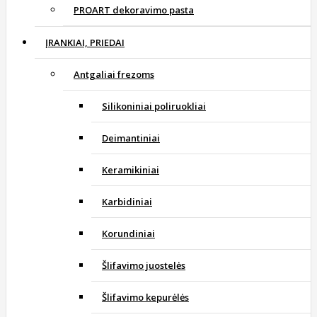
PROART dekoravimo pasta
ĮRANKIAI, PRIEDAI
Antgaliai frezoms
Silikoniniai poliruokliai
Deimantiniai
Keramikiniai
Karbidiniai
Korundiniai
Šlifavimo juostelės
Šlifavimo kepurėlės