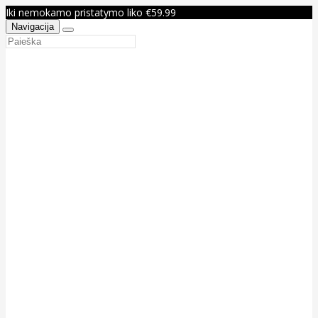
Iki nemokamo pristatymo liko €59.99
Navigacija