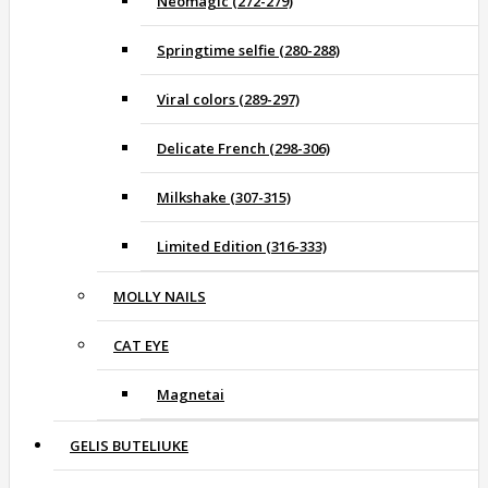
Neomagic (272-279)
Springtime selfie (280-288)
Viral colors (289-297)
Delicate French (298-306)
Milkshake (307-315)
Limited Edition (316-333)
MOLLY NAILS
CAT EYE
Magnetai
GELIS BUTELIUKE