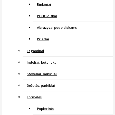
Rinkiniai
PODO diskai
Abrazyvai podo diskams
Priedai
Lagaminai
Indeliai, buteliukai
Stoveliai, laikikliai
Dėžutės, padėklai
Formelės
Popierinės