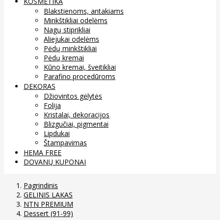
KOSMETIKA
Blakstienoms, antakiams
Minkštikliai odelėms
Nagų stiprikliai
Aliejukai odelėms
Pėdų minkštikliai
Pėdų kremai
Kūno kremai, šveitikliai
Parafino procedūroms
DEKORAS
Džiovintos gėlytės
Folija
Kristalai, dekoracijos
Blizgučiai, pigmentai
Lipdukai
Štampavimas
HEMA FREE
DOVANŲ KUPONAI
Pagrindinis
GELINIS LAKAS
NTN PREMIUM
Dessert (91-99)