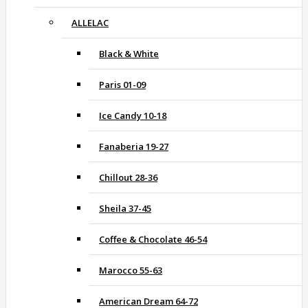
ALLELAC
Black & White
Paris 01-09
Ice Candy 10-18
Fanaberia 19-27
Chillout 28-36
Sheila 37-45
Coffee & Chocolate 46-54
Marocco 55-63
American Dream 64-72