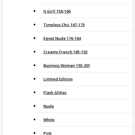
It Girl! 158-166
Timeless Chic 167-175
Egypt Nude 176-184
Creamy French 185-192
Business Woman 193-201
Limited Edition
Flash Glitter
Nude
White
Pink