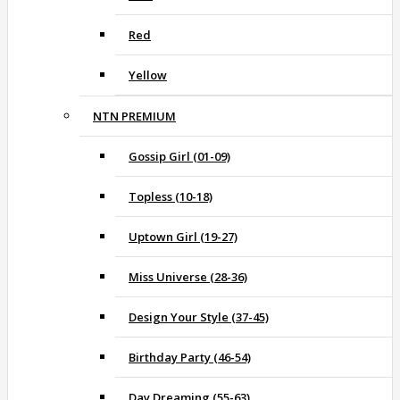
Red
Yellow
NTN PREMIUM
Gossip Girl (01-09)
Topless (10-18)
Uptown Girl (19-27)
Miss Universe (28-36)
Design Your Style (37-45)
Birthday Party (46-54)
Day Dreaming (55-63)