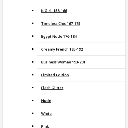
It Girl! 158-166
Timeless Chic 167-175
Egypt Nude 176-184
Creamy French 185-192
Business Woman 193-201
Limited Edition
Flash Glitter
Nude
White
Pink