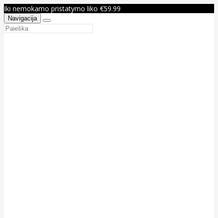
Iki nemokamo pristatymo liko €59.99
Navigacija