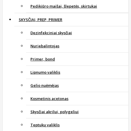
Pedikiūro maišai, šlepetės, skirtukai
SKYSČIAI, PREP, PRIMER
Dezinfekciniai skysčiai
Nuriebalintojas
Primer, bond
Lipnumo valiklis
Gelio nuėmėjas
Kosmetinis acetonas
Skysčiai akrilui, polygeliui
Teptukų valiklis