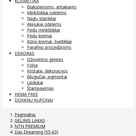
KOSMETIKA
Blakstienoms, antakiams
Minkštikliai odelėms
Nagų stiprikliai
Aliejukai odelėms
Pėdų minkštikliai
Pėdų kremai
Kūno kremai, šveitikliai
Parafino procedūroms
DEKORAS
Džiovintos gėlytės
Folija
Kristalai, dekoracijos
Blizgučiai, pigmentai
Lipdukai
Štampavimas
HEMA FREE
DOVANŲ KUPONAI
Pagrindinis
GELINIS LAKAS
NTN PREMIUM
Day Dreaming (55-63)