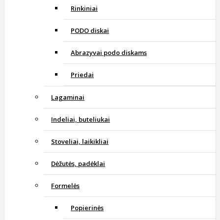
Rinkiniai
PODO diskai
Abrazyvai podo diskams
Priedai
Lagaminai
Indeliai, buteliukai
Stoveliai, laikikliai
Dėžutės, padėklai
Formelės
Popierinės