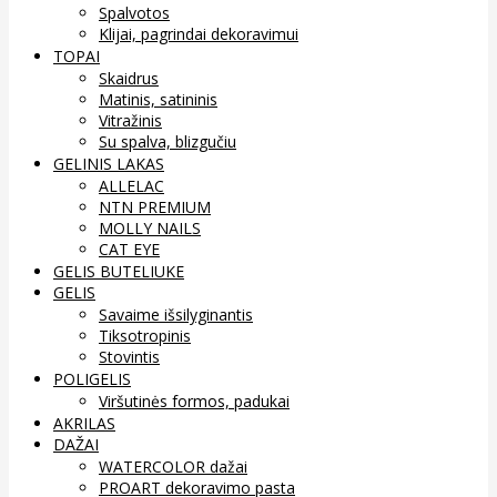
Spalvotos
Klijai, pagrindai dekoravimui
TOPAI
Skaidrus
Matinis, satininis
Vitražinis
Su spalva, blizgučiu
GELINIS LAKAS
ALLELAC
NTN PREMIUM
MOLLY NAILS
CAT EYE
GELIS BUTELIUKE
GELIS
Savaime išsilyginantis
Tiksotropinis
Stovintis
POLIGELIS
Viršutinės formos, padukai
AKRILAS
DAŽAI
WATERCOLOR dažai
PROART dekoravimo pasta