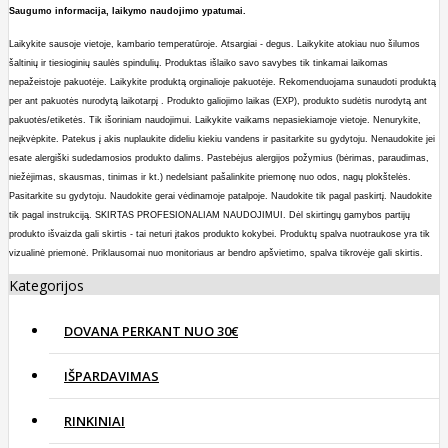
Saugumo informacija, laikymo naudojimo ypatumai.
Laikykite sausoje vietoje, kambario temperatūroje.
A
tsargiai - degus.
Laikykite atokiau nuo šilumos
šaltinių ir tiesio
ginių saulės spindulių. Produktas išlaiko savo savybes tik tinkamai laikomas
nepažeistoje pakuotėje. Laikykite produktą orginalioje pakuotėje. Rekomenduojama sunaudoti produktą
per ant pakuotės nurodytą laikotarpį . Produkto galiojimo laikas (EXP), produkto sudėtis nurodytą ant
pakuotės/etiketės.
Tik išoriniam naudojimui. Laikykite vaikams nepasiekiamoje vietoje. Nenurykite,
neįkvėpkite. Patekus į akis nuplaukite dideliu kiekiu vandens ir p
asitarkite su gydytoju. Nenaudokite jei
esate alergiški sudedamosios produkto dalims. Pastebėjus alergijos požymius (bėrimas, paraudimas,
niežėjimas, skausmas, tinimas ir kt.) nedelsiant pašalinkite priemonę nuo odos, nagų plokštelės.
Pasitarkite su gydytoju.
Naudokite
gerai vėdinamoje patalpoje. Naudokite tik pagal paskirtį.
Naudokite
tik pagal instrukciją. SKIRTAS PROFESIONALIAM NAUDOJIMUI.
Dėl skirtin
gų gamybos partijų
produkto išvaizda gali skirtis - tai neturi įtakos produkto kokybei. Produktų spalva nuotraukose yra tik
vizualinė priemonė. Priklausomai nuo monitoriaus ar bendro apšvietimo, spalva tikrovėje gali skirtis.
Kategorijos
DOVANA PERKANT NUO 30€
IŠPARDAVIMAS
RINKINIAI