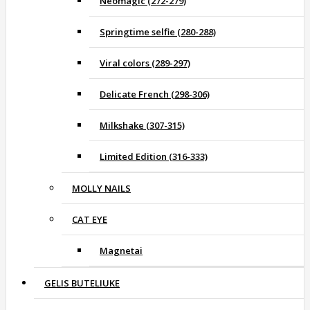
Neomagic (272-279)
Springtime selfie (280-288)
Viral colors (289-297)
Delicate French (298-306)
Milkshake (307-315)
Limited Edition (316-333)
MOLLY NAILS
CAT EYE
Magnetai
GELIS BUTELIUKE