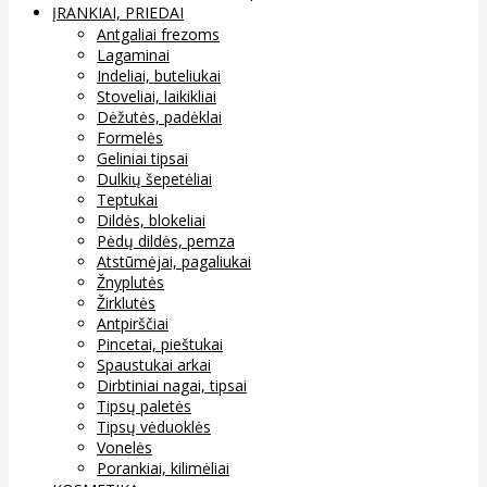
ĮRANKIAI, PRIEDAI
Antgaliai frezoms
Lagaminai
Indeliai, buteliukai
Stoveliai, laikikliai
Dėžutės, padėklai
Formelės
Geliniai tipsai
Dulkių šepetėliai
Teptukai
Dildės, blokeliai
Pėdų dildės, pemza
Atstūmėjai, pagaliukai
Žnyplutės
Žirklutės
Antpirščiai
Pincetai, pieštukai
Spaustukai arkai
Dirbtiniai nagai, tipsai
Tipsų paletės
Tipsų vėduoklės
Vonelės
Porankiai, kilimėliai