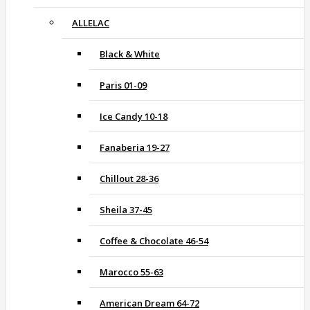
ALLELAC
Black & White
Paris 01-09
Ice Candy 10-18
Fanaberia 19-27
Chillout 28-36
Sheila 37-45
Coffee & Chocolate 46-54
Marocco 55-63
American Dream 64-72