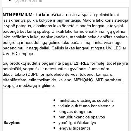
(0) Atsiliepimai
NTN PREMIUM
- tai
kruopščiai atrinktų atspalvių
geliniai lakai
išsiskiriantys
puikia kokybe ir pigmentacija.
Maloni lako konsistencija
ir ypač patogus, elastingas lako šepetėlis padės lengvai ir tolygiai
padengti bet kurią spalvą. Unikali lako formulė užtikrina ilgą gelinio
lako nešiojimo laiką, neblunkančias, atspalvio nekeičiančias spalvas
bei greitą ir nesudėtingą gelinio lako pašalinimą. Tinka viso nago
padengimui ir nagų dailei. Gelinis lakas lengvai stingsta UV, LED ar
UV/LED lempoje.
Šių produktų sudėtis
pagaminta pagal
12FREE
formulę, todėl jie yra
netoksiški, veganiški ir netestuoti su gyvūnais. Juose nėra
dibutilftalato (DBP), formaldehido dervos, tolueno, kamparo,
trifenilfosfato, etilo tozilamido, ksileno, MEHQ/HQ, MIT, parabenų,
kvapiųjų medžiagų ir glitimo.
minkštas, elastingas šepetėlis
vidutinio tirštumo konsistencija
lengvas dengimas
nenublunkančios spalvos
Savybės
ypač ilgai išliekantys
lengvai tirpstantis