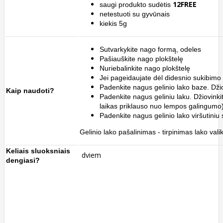
12FREE
saugi produkto sudėtis
netestuoti su gyvūnais
kiekis 5g
Sutvarkykite nago formą, odeles
Pašiauškite nago plokštelę
Nuriebalinkite nago plokštelę
Jei pageidaujate dėl didesnio sukibimo 
Padenkite nagus gelinio lako baze. Džio
Kaip naudoti?
Padenkite nagus geliniu laku.
Džiovink
laikas priklauso nuo lempos galingumo)
Padenkite nagus gelinio lako viršutiniu 
Gelinio lako pašalinimas - tirpinimas lako valik
Keliais sluoksniais
dviem
dengiasi?