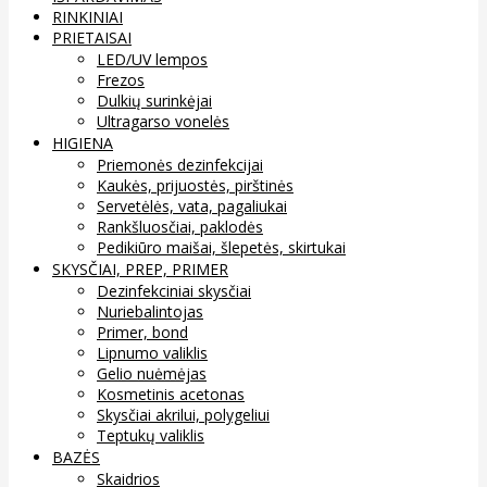
RINKINIAI
PRIETAISAI
LED/UV lempos
Frezos
Dulkių surinkėjai
Ultragarso vonelės
HIGIENA
Priemonės dezinfekcijai
Kaukės, prijuostės, pirštinės
Servetėlės, vata, pagaliukai
Rankšluosčiai, paklodės
Pedikiūro maišai, šlepetės, skirtukai
SKYSČIAI, PREP, PRIMER
Dezinfekciniai skysčiai
Nuriebalintojas
Primer, bond
Lipnumo valiklis
Gelio nuėmėjas
Kosmetinis acetonas
Skysčiai akrilui, polygeliui
Teptukų valiklis
BAZĖS
Skaidrios