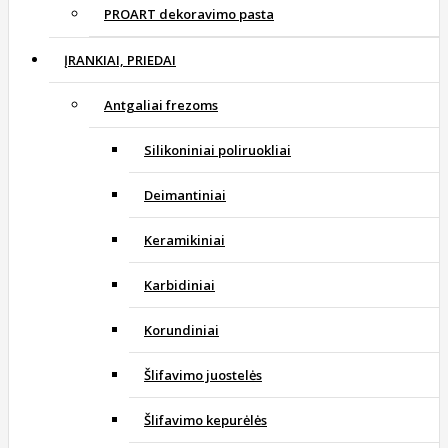
PROART dekoravimo pasta
ĮRANKIAI, PRIEDAI
Antgaliai frezoms
Silikoniniai poliruokliai
Deimantiniai
Keramikiniai
Karbidiniai
Korundiniai
Šlifavimo juostelės
Šlifavimo kepurėlės