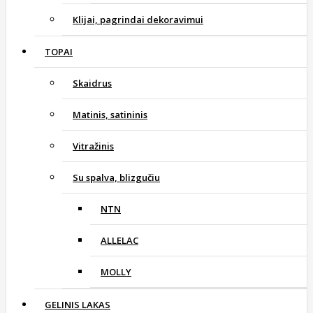
Klijai, pagrindai dekoravimui
TOPAI
Skaidrus
Matinis, satininis
Vitražinis
Su spalva, blizgučiu
NTN
ALLELAC
MOLLY
GELINIS LAKAS