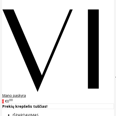
Mano paskyra
00
€0
0
Prekių krepšelis tuščias!
IŠPARDAVIMAS