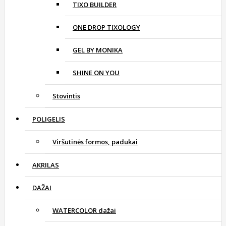
TIXO BUILDER
ONE DROP TIXOLOGY
GEL BY MONIKA
SHINE ON YOU
Stovintis
POLIGELIS
Viršutinės formos, padukai
AKRILAS
DAŽAI
WATERCOLOR dažai