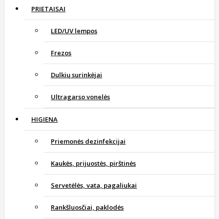
PRIETAISAI
LED/UV lempos
Frezos
Dulkių surinkėjai
Ultragarso vonelės
HIGIENA
Priemonės dezinfekcijai
Kaukės, prijuostės, pirštinės
Servetėlės, vata, pagaliukai
Rankšluosčiai, paklodės