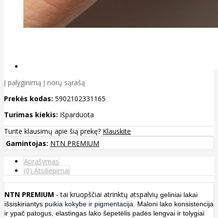
Į palyginimą
Į norų sąrašą
Prekės kodas:
5902102331165
Turimas kiekis:
Išparduota
Turite klausimų apie šią prekę?
Klauskite
Gamintojas:
NTN PREMIUM
Aprašymas
(0) Atsiliepimai
NTN PREMIUM
- tai
kruopščiai atrinktų atspalvių
geliniai lakai
išsiskiriantys
puikia kokybe ir pigmentacija.
Maloni lako konsistencija
ir ypač patogus, elastingas lako šepetėlis padės lengvai ir tolygiai