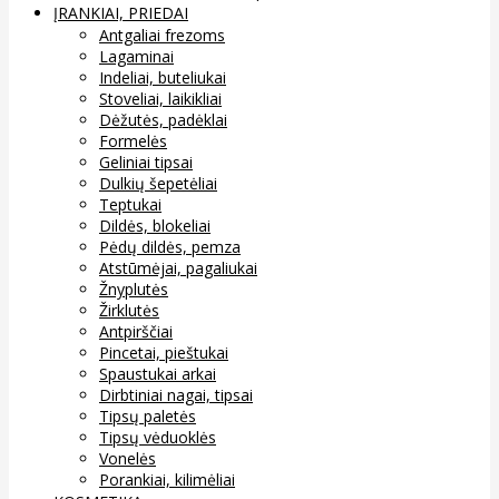
ĮRANKIAI, PRIEDAI
Antgaliai frezoms
Lagaminai
Indeliai, buteliukai
Stoveliai, laikikliai
Dėžutės, padėklai
Formelės
Geliniai tipsai
Dulkių šepetėliai
Teptukai
Dildės, blokeliai
Pėdų dildės, pemza
Atstūmėjai, pagaliukai
Žnyplutės
Žirklutės
Antpirščiai
Pincetai, pieštukai
Spaustukai arkai
Dirbtiniai nagai, tipsai
Tipsų paletės
Tipsų vėduoklės
Vonelės
Porankiai, kilimėliai