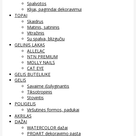
Spalvotos
Klijai, pagrindai dekoravimui
TOPAI
Skaidrus
Matinis, satininis
Vitražinis
Su spalva, blizgučiu
GELINIS LAKAS
ALLELAC
NTN PREMIUM
MOLLY NAILS
CAT EYE
GELIS BUTELIUKE
GELIS
Savaime išsilyginantis
Tiksotropinis
Stovintis
POLIGELIS
Viršutinės formos, padukai
AKRILAS
DAŽAI
WATERCOLOR dažai
PROART dekoravimo pasta