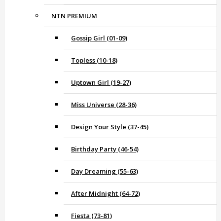
NTN PREMIUM
Gossip Girl (01-09)
Topless (10-18)
Uptown Girl (19-27)
Miss Universe (28-36)
Design Your Style (37-45)
Birthday Party (46-54)
Day Dreaming (55-63)
After Midnight (64-72)
Fiesta (73-81)