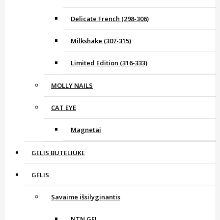
Delicate French (298-306)
Milkshake (307-315)
Limited Edition (316-333)
MOLLY NAILS
CAT EYE
Magnetai
GELIS BUTELIUKE
GELIS
Savaime išsilyginantis
NTN GEL