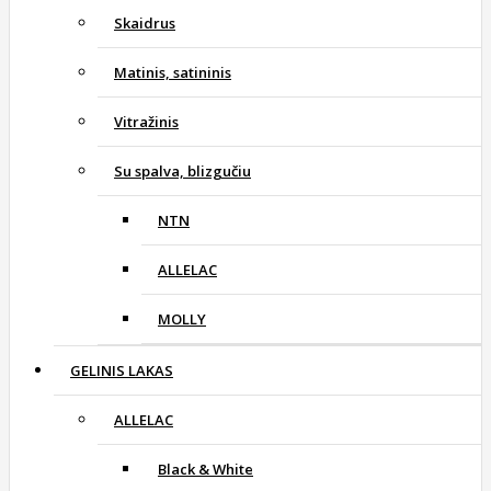
Skaidrus
Matinis, satininis
Vitražinis
Su spalva, blizgučiu
NTN
ALLELAC
MOLLY
GELINIS LAKAS
ALLELAC
Black & White