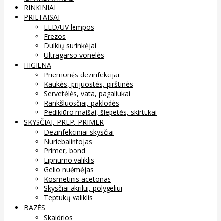
RINKINIAI
PRIETAISAI
LED/UV lempos
Frezos
Dulkių surinkėjai
Ultragarso vonelės
HIGIENA
Priemonės dezinfekcijai
Kaukės, prijuostės, pirštinės
Servetėlės, vata, pagaliukai
Rankšluosčiai, paklodės
Pedikiūro maišai, šlepetės, skirtukai
SKYSČIAI, PREP, PRIMER
Dezinfekciniai skysčiai
Nuriebalintojas
Primer, bond
Lipnumo valiklis
Gelio nuėmėjas
Kosmetinis acetonas
Skysčiai akrilui, polygeliui
Teptukų valiklis
BAZĖS
Skaidrios