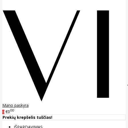
Mano paskyra
00
€0
0
Prekių krepšelis tuščias!
IŠPARDAVIMAS