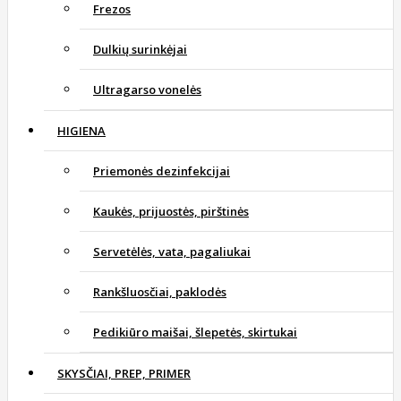
Frezos
Dulkių surinkėjai
Ultragarso vonelės
HIGIENA
Priemonės dezinfekcijai
Kaukės, prijuostės, pirštinės
Servetėlės, vata, pagaliukai
Rankšluosčiai, paklodės
Pedikiūro maišai, šlepetės, skirtukai
SKYSČIAI, PREP, PRIMER