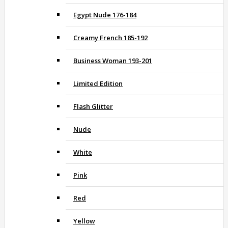
Egypt Nude 176-184
Creamy French 185-192
Business Woman 193-201
Limited Edition
Flash Glitter
Nude
White
Pink
Red
Yellow