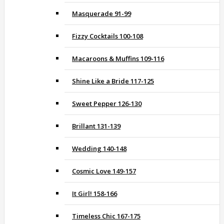
Masquerade 91-99
Fizzy Cocktails 100-108
Macaroons & Muffins 109-116
Shine Like a Bride 117-125
Sweet Pepper 126-130
Brillant 131-139
Wedding 140-148
Cosmic Love 149-157
It Girl! 158-166
Timeless Chic 167-175