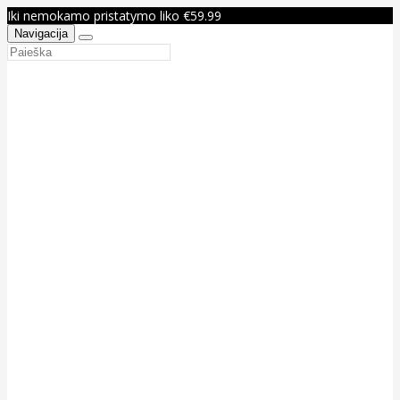
Iki nemokamo pristatymo liko €59.99
Navigacija