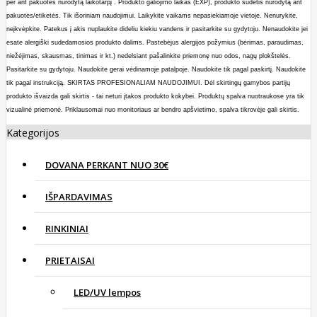
per ant pakuotės nurodytą laikotarpį . Produkto galiojimo laikas (EXP), produkto sudėtis nurodytą ant
pakuotės/etiketės.
Tik išoriniam naudojimui. Laikykite vaikams nepasiekiamoje vietoje. Nenurykite,
neįkvėpkite. Patekus į akis nuplaukite dideliu kiekiu vandens ir p
asitarkite su gydytoju. Nenaudokite jei
esate alergiški sudedamosios produkto dalims. Pastebėjus alergijos požymius (bėrimas, paraudimas,
niežėjimas, skausmas, tinimas ir kt.) nedelsiant pašalinkite priemonę nuo odos, nagų plokštelės.
Pasitarkite su gydytoju.
Naudokite
gerai vėdinamoje patalpoje. Naudokite tik pagal paskirtį.
Naudokite
tik pagal instrukciją. SKIRTAS PROFESIONALIAM NAUDOJIMUI.
Dėl skirtin
gų gamybos partijų
produkto išvaizda gali skirtis - tai neturi įtakos produkto kokybei. Produktų spalva nuotraukose yra tik
vizualinė priemonė. Priklausomai nuo monitoriaus ar bendro apšvietimo, spalva tikrovėje gali skirtis.
Kategorijos
DOVANA PERKANT NUO 30€
IŠPARDAVIMAS
RINKINIAI
PRIETAISAI
LED/UV lempos