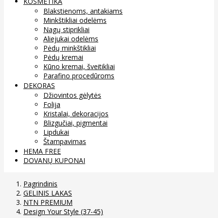
KOSMETIKA
Blakstienoms, antakiams
Minkštikliai odelėms
Nagų stiprikliai
Aliejukai odelėms
Pėdų minkštikliai
Pėdų kremai
Kūno kremai, šveitikliai
Parafino procedūroms
DEKORAS
Džiovintos gėlytės
Folija
Kristalai, dekoracijos
Blizgučiai, pigmentai
Lipdukai
Štampavimas
HEMA FREE
DOVANŲ KUPONAI
Pagrindinis
GELINIS LAKAS
NTN PREMIUM
Design Your Style (37-45)