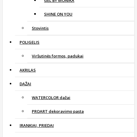
GEL BY MONIKA
SHINE ON YOU
Stovintis
POLIGELIS
Viršutinės formos, padukai
AKRILAS
DAŽAI
WATERCOLOR dažai
PROART dekoravimo pasta
ĮRANKIAI, PRIEDAI