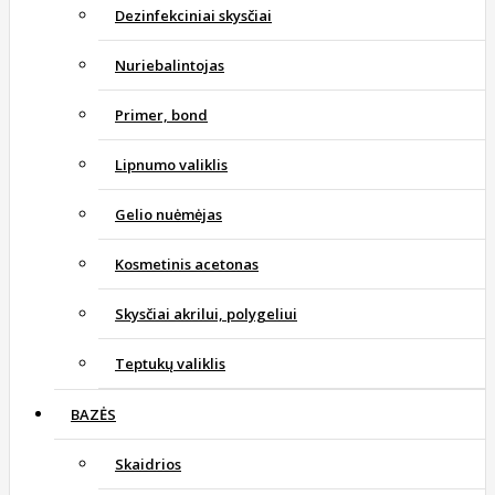
Dezinfekciniai skysčiai
Nuriebalintojas
Primer, bond
Lipnumo valiklis
Gelio nuėmėjas
Kosmetinis acetonas
Skysčiai akrilui, polygeliui
Teptukų valiklis
BAZĖS
Skaidrios