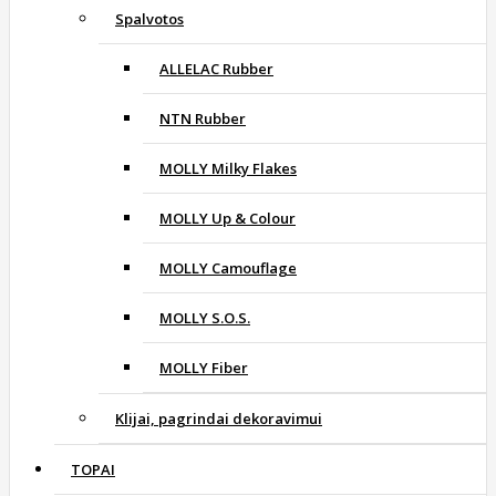
Spalvotos
ALLELAC Rubber
NTN Rubber
MOLLY Milky Flakes
MOLLY Up & Colour
MOLLY Camouflage
MOLLY S.O.S.
MOLLY Fiber
Klijai, pagrindai dekoravimui
TOPAI