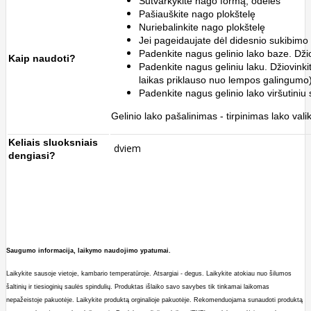
Sutvarkykite nago formą, odeles
Pašiauškite nago plokštelę
Nuriebalinkite nago plokštelę
Jei pageidaujate dėl didesnio sukibimo 
Padenkite nagus gelinio lako baze. Džio
Kaip naudoti?
Padenkite nagus geliniu laku.
Džiovink
laikas priklauso nuo lempos galingumo)
Padenkite nagus gelinio lako viršutiniu 
Gelinio lako pašalinimas - tirpinimas lako valik
Keliais sluoksniais
dviem
dengiasi?
Saugumo informacija, laikymo naudojimo ypatumai.
Laikykite sausoje vietoje, kambario temperatūroje.
A
tsargiai - degus.
Laikykite atokiau nuo šilumos
šaltinių ir tiesio
ginių saulės spindulių. Produktas išlaiko savo savybes tik tinkamai laikomas
nepažeistoje pakuotėje. Laikykite produktą orginalioje pakuotėje. Rekomenduojama sunaudoti produktą