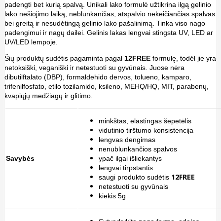
padengti bet kurią spalvą. Unikali lako formulė užtikrina ilgą gelinio
lako nešiojimo laiką, neblunkančias, atspalvio nekeičiančias spalvas
bei greitą ir nesudėtingą gelinio lako pašalinimą. Tinka viso nago
padengimui ir nagų dailei. Gelinis lakas lengvai stingsta UV, LED ar
UV/LED lempoje.
Šių produktų sudėtis
pagaminta pagal
12FREE
formulę, todėl jie yra
netoksiški, veganiški ir netestuoti su gyvūnais. Juose nėra
dibutilftalato (DBP), formaldehido dervos, tolueno, kamparo,
trifenilfosfato, etilo tozilamido, ksileno, MEHQ/HQ, MIT, parabenų,
kvapiųjų medžiagų ir glitimo.
minkštas, elastingas šepetėlis
vidutinio tirštumo konsistencija
lengvas dengimas
nenublunkančios spalvos
Savybės
ypač ilgai išliekantys
lengvai tirpstantis
12FREE
saugi produkto sudėtis
netestuoti su gyvūnais
kiekis 5g