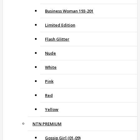
Business Woman 193-201
Limited Edition
Flash Glitter
Nude
White
Pink
Red
Yellow
NTN PREMIUM
Gossip Girl (01-09)