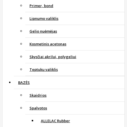
Primer, bond
Lipnumo valiklis
Gelio nuėmėjas
Kosmetinis acetonas
Skysčiai akrilui, polygeliui
Teptukų valiklis
BAZĖS
Skaidrios
Spalvotos
ALLELAC Rubber