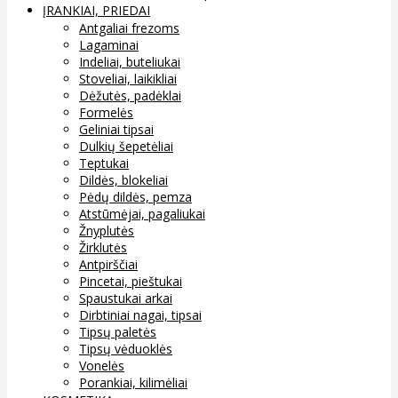
ĮRANKIAI, PRIEDAI
Antgaliai frezoms
Lagaminai
Indeliai, buteliukai
Stoveliai, laikikliai
Dėžutės, padėklai
Formelės
Geliniai tipsai
Dulkių šepetėliai
Teptukai
Dildės, blokeliai
Pėdų dildės, pemza
Atstūmėjai, pagaliukai
Žnyplutės
Žirklutės
Antpirščiai
Pincetai, pieštukai
Spaustukai arkai
Dirbtiniai nagai, tipsai
Tipsų paletės
Tipsų vėduoklės
Vonelės
Porankiai, kilimėliai