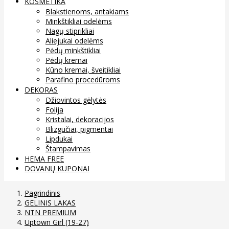
KOSMETIKA
Blakstienoms, antakiams
Minkštikliai odelėms
Nagų stiprikliai
Aliejukai odelėms
Pėdų minkštikliai
Pėdų kremai
Kūno kremai, šveitikliai
Parafino procedūroms
DEKORAS
Džiovintos gėlytės
Folija
Kristalai, dekoracijos
Blizgučiai, pigmentai
Lipdukai
Štampavimas
HEMA FREE
DOVANŲ KUPONAI
Pagrindinis
GELINIS LAKAS
NTN PREMIUM
Uptown Girl (19-27)