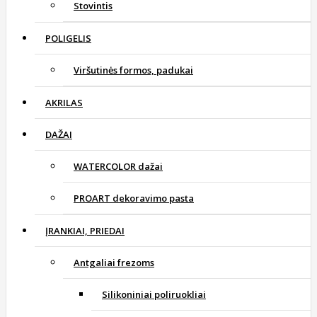
Stovintis
POLIGELIS
Viršutinės formos, padukai
AKRILAS
DAŽAI
WATERCOLOR dažai
PROART dekoravimo pasta
ĮRANKIAI, PRIEDAI
Antgaliai frezoms
Silikoniniai poliruokliai