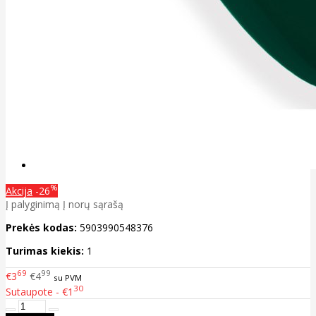
%
Akcija
-26
Į palyginimą
Į norų sąrašą
Prekės kodas:
5903990548376
Turimas kiekis:
1
69
99
€3
€4
su PVM
30
Sutaupote - €1