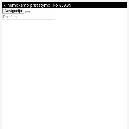
Iki nemokamo pristatymo liko €59.99
Navigacija