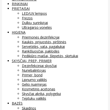
RINKINIAI
PRIETAISAI
LED/UV lempos
Frezos
Dulkių surinkėjai
Ultragarso vonelės
HIGIENA
Priemonės dezinfekcijai
Kaukės, prijuostės, pirštinės
Servetėlės, vata, pagaliukai
Rankšluosčiai, paklodės
Pedikiūro maišai, šlepetės, skirtukai
SKYSČIAI, PREP, PRIMER
Dezinfekciniai skysčiai
Nuriebalintojas
Primer, bond
Lipnumo valiklis
Gelio nuėmėjas
Kosmetinis acetonas
Skysčiai akrilui, polygeliui
Teptukų valiklis
BAZĖS
Skaidrios