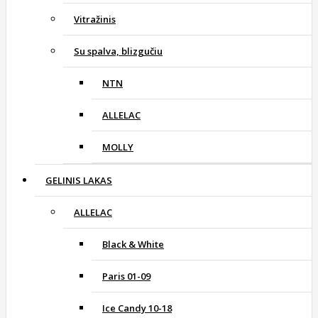
Vitražinis
Su spalva, blizgučiu
NTN
ALLELAC
MOLLY
GELINIS LAKAS
ALLELAC
Black & White
Paris 01-09
Ice Candy 10-18