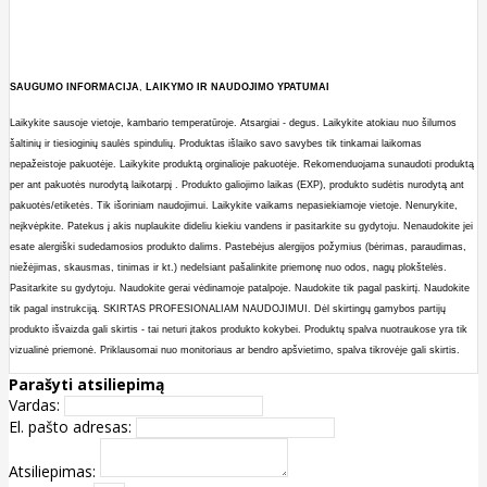
SAUGUMO
INFORMACIJA
,
LAIKYMO
IR
NAUDOJIMO
YPATUMAI
Laikykite sausoje vietoje, kambario temperatūroje. Atsargiai - degus. Laikykite atokiau nuo šilumos
šaltinių ir tiesioginių saulės spindulių. Produktas išlaiko savo savybes tik tinkamai laikomas
nepažeistoje pakuotėje. Laikykite produktą orginalioje pakuotėje. Rekomenduojama sunaudoti produktą
per ant pakuotės nurodytą laikotarpį . Produkto galiojimo laikas (EXP), produkto sudėtis nurodytą ant
pakuotės/etiketės. Tik išoriniam naudojimui. Laikykite vaikams nepasiekiamoje vietoje. Nenurykite,
neįkvėpkite. Patekus į akis nuplaukite dideliu kiekiu vandens ir pasitarkite su gydytoju. Nenaudokite jei
esate alergiški sudedamosios produkto dalims. Pastebėjus alergijos požymius (bėrimas, paraudimas,
niežėjimas, skausmas, tinimas ir kt.) nedelsiant pašalinkite priemonę nuo odos, nagų plokštelės.
Pasitarkite su gydytoju. Naudokite gerai vėdinamoje patalpoje. Naudokite tik pagal paskirtį. Naudokite
tik pagal instrukciją. SKIRTAS PROFESIONALIAM NAUDOJIMUI. Dėl skirtingų gamybos partijų
produkto išvaizda gali skirtis - tai neturi įtakos produkto kokybei. Produktų spalva nuotraukose yra tik
vizualinė priemonė. Priklausomai nuo monitoriaus ar bendro apšvietimo, spalva tikrovėje gali skirtis.
Parašyti atsiliepimą
Vardas:
El. pašto adresas:
Atsiliepimas: