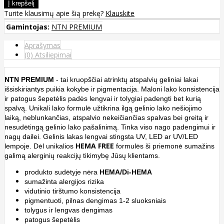
Turite klausimų apie šią prekę?
Klauskite
Gamintojas:
NTN PREMIUM
Aprašymas
(0) Atsiliepimai
NTN
PREMIUM
- tai kruopščiai atrinktų atspalvių geliniai lakai
išsiskiriantys puikia kokybe ir pigmentacija. Maloni lako konsistencija
ir patogus šepetėlis padės lengvai ir tolygiai padengti bet kurią
spalvą. Unikali lako formulė užtikrina ilgą gelinio lako nešiojimo
laiką, neblunkančias, atspalvio nekeičiančias spalvas bei greitą ir
nesudėtingą gelinio lako pašalinimą. Tinka viso nago padengimui ir
nagų dailei. Gelinis lakas lengvai stingsta UV, LED ar UV/LED
HEMA FREE
lempoje.
Dėl unikalios
formulės
ši priemonė sumažins
galimą alerginių reakcijų tikimybę Jūsų klientams.
produkto sudėtyje nėra
HEMA/Di-HEMA
sumažinta alergijos rizika
vidutinio tirštumo konsistencija
pigmentuoti, pilnas dengimas 1-2 sluoksniais
tolygus ir lengvas dengimas
patogus
šepetėlis