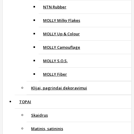
NTN Rubber
MOLLY Milky Flakes
MOLLY Up & Colour
MOLLY Camouflage
MOLLY S.O.S.
MOLLY Fiber
Klijai, pagrindai dekoravimui
TOPAI
Skaidrus
Matinis, satininis