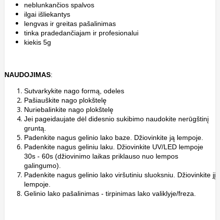
neblunkančios spalvos
ilgai išliekantys
lengvas ir greitas pašalinimas
tinka pradedančiajam ir profesionalui
kiekis 5g
NAUDOJIMAS
:
Sutvarkykite nago formą, odeles
Pašiauškite nago plokštelę
Nuriebalinkite nago plokštelę
Jei pageidaujate dėl didesnio sukibimo naudokite nerūgštinį
gruntą.
Padenkite nagus gelinio lako baze. Džiovinkite ją lempoje.
Padenkite nagus geliniu laku. Džiovinkite UV/LED lempoje
30s - 60s (džiovinimo laikas priklauso nuo lempos
galingumo).
Padenkite nagus gelinio lako viršutiniu sluoksniu. Džiovinkite jį
lempoje.
Gelinio lako pašalinimas - tirpinimas lako valiklyje/freza.