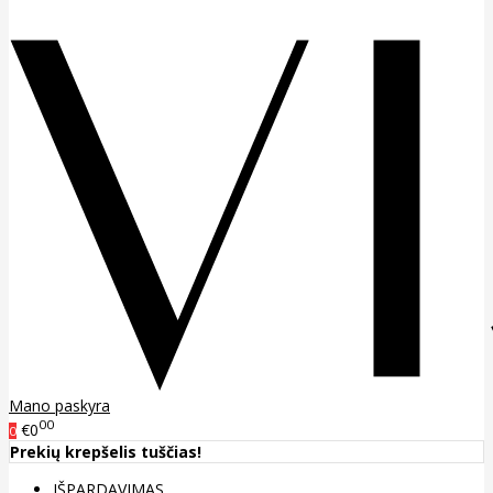
Mano paskyra
00
€0
0
Prekių krepšelis tuščias!
IŠPARDAVIMAS