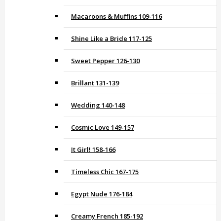
Macaroons & Muffins 109-116
Shine Like a Bride 117-125
Sweet Pepper 126-130
Brillant 131-139
Wedding 140-148
Cosmic Love 149-157
It Girl! 158-166
Timeless Chic 167-175
Egypt Nude 176-184
Creamy French 185-192