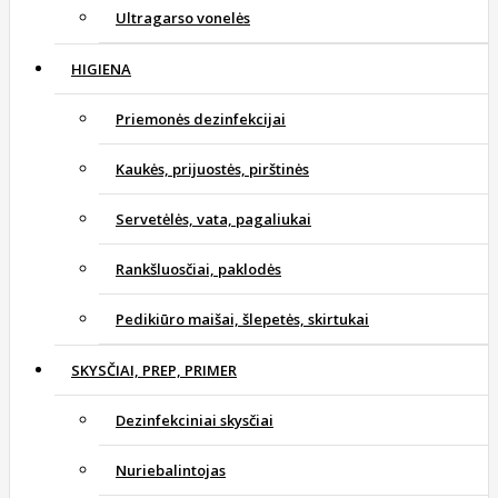
Ultragarso vonelės
HIGIENA
Priemonės dezinfekcijai
Kaukės, prijuostės, pirštinės
Servetėlės, vata, pagaliukai
Rankšluosčiai, paklodės
Pedikiūro maišai, šlepetės, skirtukai
SKYSČIAI, PREP, PRIMER
Dezinfekciniai skysčiai
Nuriebalintojas