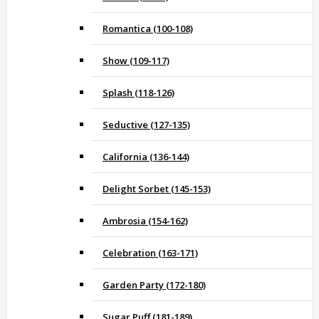
Romantica (100-108)
Show (109-117)
Splash (118-126)
Seductive (127-135)
California (136-144)
Delight Sorbet (145-153)
Ambrosia (154-162)
Celebration (163-171)
Garden Party (172-180)
Sugar Puff (181-189)