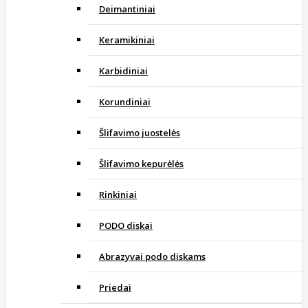
Deimantiniai
Keramikiniai
Karbidiniai
Korundiniai
Šlifavimo juostelės
Šlifavimo kepurėlės
Rinkiniai
PODO diskai
Abrazyvai podo diskams
Priedai