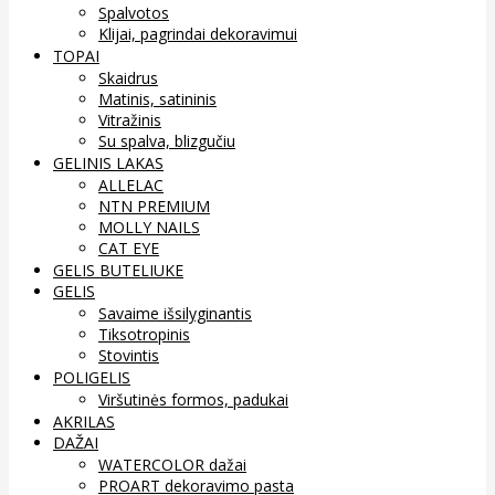
Spalvotos
Klijai, pagrindai dekoravimui
TOPAI
Skaidrus
Matinis, satininis
Vitražinis
Su spalva, blizgučiu
GELINIS LAKAS
ALLELAC
NTN PREMIUM
MOLLY NAILS
CAT EYE
GELIS BUTELIUKE
GELIS
Savaime išsilyginantis
Tiksotropinis
Stovintis
POLIGELIS
Viršutinės formos, padukai
AKRILAS
DAŽAI
WATERCOLOR dažai
PROART dekoravimo pasta