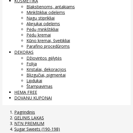
KOSMETIKA
Blakstienoms, antakiams
Minkštikliai odelėms
Nagų stiprikliai
Aliejukai odelėms
Pėdų minkštikliai
Pėdų kremai
Kūno kremai, šveitikliai
Parafino procedūroms
DEKORAS
Džiovintos gėlytės
Folija
Kristalai, dekoracijos
Blizgučiai, pigmentai
Lipdukai
Štampavimas
HEMA FREE
DOVANŲ KUPONAI
Pagrindinis
GELINIS LAKAS
NTN PREMIUM
Sugar Sweets (190-198)