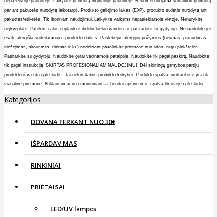
nepažeistoje pakuotėje. Laikykite produktą orginalioje pakuotėje. Rekomenduojama sunaudoti produktą
per ant pakuotės nurodytą laikotarpį . Produkto galiojimo laikas (EXP), produkto sudėtis nurodytą ant
pakuotės/etiketės.
Tik išoriniam naudojimui. Laikykite vaikams nepasiekiamoje vietoje. Nenurykite,
neįkvėpkite. Patekus į akis nuplaukite dideliu kiekiu vandens ir p
asitarkite su gydytoju. Nenaudokite jei
esate alergiški sudedamosios produkto dalims. Pastebėjus alergijos požymius (bėrimas, paraudimas,
niežėjimas, skausmas, tinimas ir kt.) nedelsiant pašalinkite priemonę nuo odos, nagų plokštelės.
Pasitarkite su gydytoju.
Naudokite
gerai vėdinamoje patalpoje. Naudokite tik pagal paskirtį.
Naudokite
tik pagal instrukciją. SKIRTAS PROFESIONALIAM NAUDOJIMUI.
Dėl skirtin
gų gamybos partijų
produkto išvaizda gali skirtis - tai neturi įtakos produkto kokybei. Produktų spalva nuotraukose yra tik
vizualinė priemonė. Priklausomai nuo monitoriaus ar bendro apšvietimo, spalva tikrovėje gali skirtis.
Kategorijos
DOVANA PERKANT NUO 30€
IŠPARDAVIMAS
RINKINIAI
PRIETAISAI
LED/UV lempos