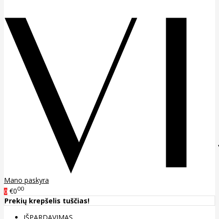
Mano paskyra
00
€0
0
Prekių krepšelis tuščias!
IŠPARDAVIMAS