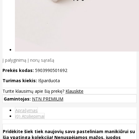
Į palyginimą
Į norų sąrašą
Prekės kodas:
5903990501692
Turimas kiekis:
Išparduota
Turite klausimų apie šią prekę?
Klauskite
Gamintojas:
NTN PREMIUM
Aprašymas
(0) Atsiliepimai
Pridėkite šiek tiek naujovių savo pasteliniam manikiūrui su
šia ypatinga kolekcija! Nenuspėjamos mažos, juodos