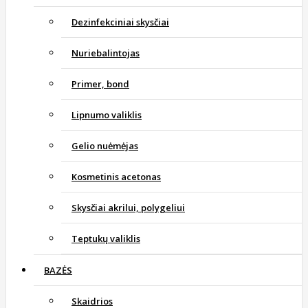
Dezinfekciniai skysčiai
Nuriebalintojas
Primer, bond
Lipnumo valiklis
Gelio nuėmėjas
Kosmetinis acetonas
Skysčiai akrilui, polygeliui
Teptukų valiklis
BAZĖS
Skaidrios