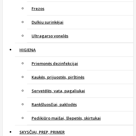
Frezos
Dulkių surinkėjai
Ultragarso vonelės
HIGIENA
Priemonės dezinfekcijai
Kaukės, prijuostės, pirštinės
Servetėlės, vata, pagaliukai
Rankšluosčiai, paklodės
Pedikiūro maišai, šlepetės, skirtukai
SKYSČIAI, PREP, PRIMER