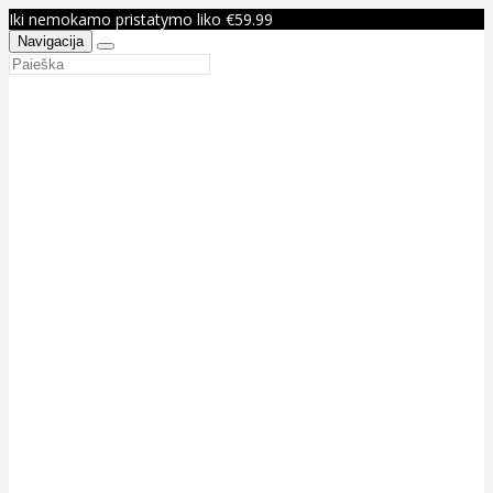
Iki nemokamo pristatymo liko €59.99
Navigacija