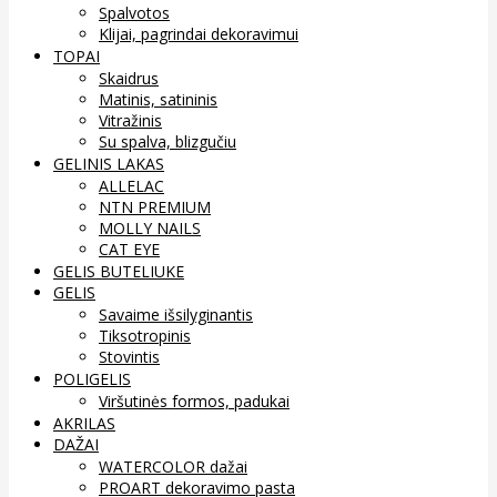
Spalvotos
Klijai, pagrindai dekoravimui
TOPAI
Skaidrus
Matinis, satininis
Vitražinis
Su spalva, blizgučiu
GELINIS LAKAS
ALLELAC
NTN PREMIUM
MOLLY NAILS
CAT EYE
GELIS BUTELIUKE
GELIS
Savaime išsilyginantis
Tiksotropinis
Stovintis
POLIGELIS
Viršutinės formos, padukai
AKRILAS
DAŽAI
WATERCOLOR dažai
PROART dekoravimo pasta