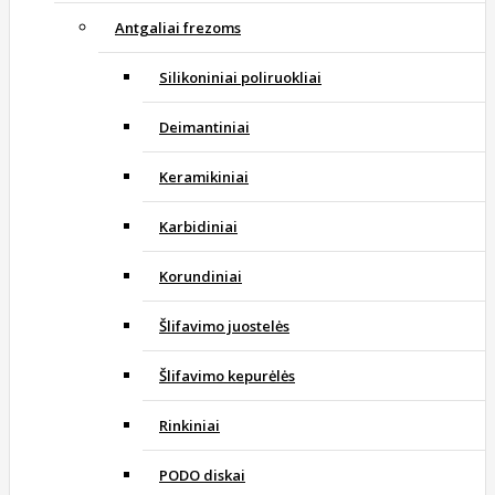
Antgaliai frezoms
Silikoniniai poliruokliai
Deimantiniai
Keramikiniai
Karbidiniai
Korundiniai
Šlifavimo juostelės
Šlifavimo kepurėlės
Rinkiniai
PODO diskai