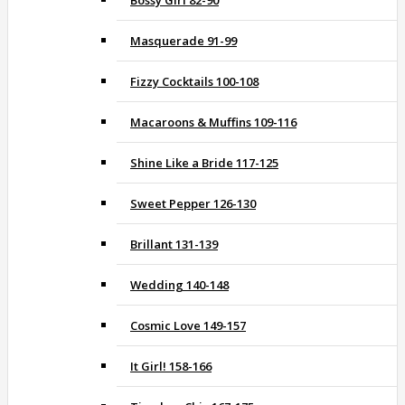
Bossy Girl 82-90
Masquerade 91-99
Fizzy Cocktails 100-108
Macaroons & Muffins 109-116
Shine Like a Bride 117-125
Sweet Pepper 126-130
Brillant 131-139
Wedding 140-148
Cosmic Love 149-157
It Girl! 158-166