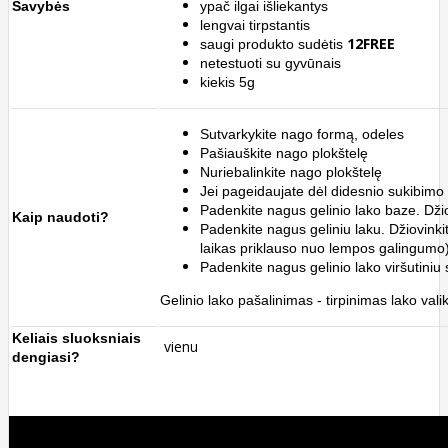
Savybės
ypač ilgai išliekantys
lengvai tirpstantis
12FREE
saugi produkto sudėtis
netestuoti su gyvūnais
kiekis 5g
Sutvarkykite nago formą, odeles
Pašiauškite nago plokštelę
Nuriebalinkite nago plokštelę
Jei pageidaujate dėl didesnio sukibimo 
Padenkite nagus gelinio lako baze. Džio
Kaip naudoti?
Padenkite nagus geliniu laku.
Džiovink
laikas priklauso nuo lempos galingumo)
Padenkite nagus gelinio lako viršutiniu 
Gelinio lako pašalinimas - tirpinimas lako valik
Keliais sluoksniais
vienu
dengiasi?