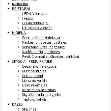
RINKINIAI
PRIETAISAI
LED/UV lempos
Frezos
Dulkių surinkėjai
Ultragarso vonelės
HIGIENA
Priemonės dezinfekcijai
Kaukės, prijuostės, pirštinės
Servetėlės, vata, pagaliukai
Rankšluosčiai, paklodės
Pedikiūro maišai, šlepetės, skirtukai
SKYSČIAI, PREP, PRIMER
Dezinfekciniai skysčiai
Nuriebalintojas
Primer, bond
Lipnumo valiklis
Gelio nuėmėjas
Kosmetinis acetonas
Skysčiai akrilui, polygeliui
Teptukų valiklis
BAZĖS
Skaidrios