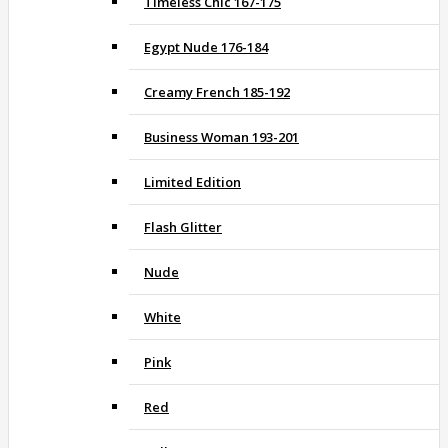
Timeless Chic 167-175
Egypt Nude 176-184
Creamy French 185-192
Business Woman 193-201
Limited Edition
Flash Glitter
Nude
White
Pink
Red