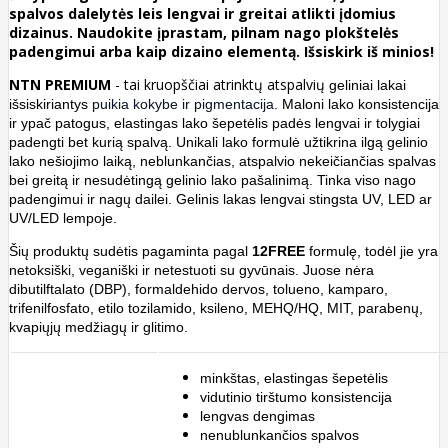
spalvos dalelytės leis lengvai ir greitai atlikti įdomius
dizainus. Naudokite įprastam, pilnam nago plokštelės
padengimui arba kaip dizaino elementą. Išsiskirk iš minios!
NTN PREMIUM
- tai
kruopščiai atrinktų atspalvių
geliniai lakai
išsiskiriantys
puikia kokybe ir pigmentacija.
Maloni lako konsistencija
ir ypač patogus, elastingas lako šepetėlis padės lengvai ir tolygiai
padengti bet kurią spalvą. Unikali lako formulė užtikrina ilgą gelinio
lako nešiojimo laiką, neblunkančias, atspalvio nekeičiančias spalvas
bei greitą ir nesudėtingą gelinio lako pašalinimą. Tinka viso nago
padengimui ir nagų dailei. Gelinis lakas lengvai stingsta UV, LED ar
UV/LED lempoje.
Šių produktų sudėtis
pagaminta pagal
12FREE
formulę, todėl jie yra
netoksiški, veganiški ir netestuoti su gyvūnais. Juose nėra
dibutilftalato (DBP), formaldehido dervos, tolueno, kamparo,
trifenilfosfato, etilo tozilamido, ksileno, MEHQ/HQ, MIT, parabenų,
kvapiųjų medžiagų ir glitimo.
minkštas, elastingas šepetėlis
vidutinio tirštumo konsistencija
lengvas dengimas
nenublunkančios spalvos