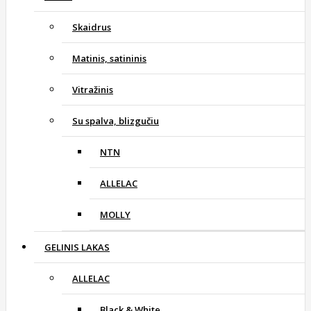
Skaidrus
Matinis, satininis
Vitražinis
Su spalva, blizgučiu
NTN
ALLELAC
MOLLY
GELINIS LAKAS
ALLELAC
Black & White