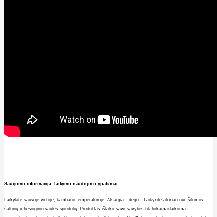
Saugumo informacija, laikymo naudojimo ypatumai.
Laikykite sausoje vietoje, kambario temperatūroje.
A
tsargiai - degus.
Laikykite atokiau nuo šilumos
šaltinių ir tiesio
ginių saulės spindulių. Produktas išlaiko savo savybes tik tinkamai laikomas