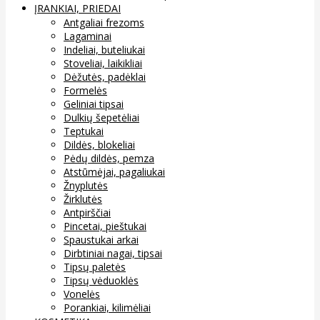
ĮRANKIAI, PRIEDAI
Antgaliai frezoms
Lagaminai
Indeliai, buteliukai
Stoveliai, laikikliai
Dėžutės, padėklai
Formelės
Geliniai tipsai
Dulkių šepetėliai
Teptukai
Dildės, blokeliai
Pėdų dildės, pemza
Atstūmėjai, pagaliukai
Žnyplutės
Žirklutės
Antpirščiai
Pincetai, pieštukai
Spaustukai arkai
Dirbtiniai nagai, tipsai
Tipsų paletės
Tipsų vėduoklės
Vonelės
Porankiai, kilimėliai