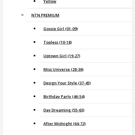
Yellow
NTN PREMIUM
Gossip Girl (01-09)
Topless (10-18)
Uptown Girl (19-27)
Miss Universe (28-36)
Design Your Style (37-45)
Birthday Party (46-54)
Day Dreaming (55-63)
After Midnight (64-72)