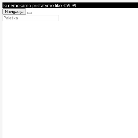
Iki nemokamo pristatymo liko €59.99
Navigacija