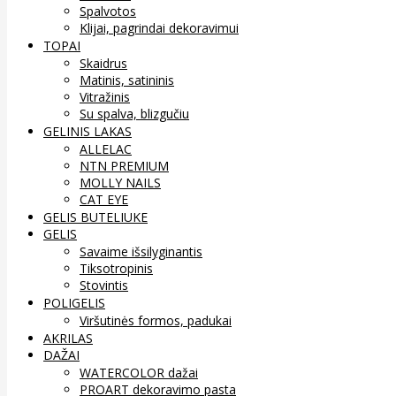
Spalvotos
Klijai, pagrindai dekoravimui
TOPAI
Skaidrus
Matinis, satininis
Vitražinis
Su spalva, blizgučiu
GELINIS LAKAS
ALLELAC
NTN PREMIUM
MOLLY NAILS
CAT EYE
GELIS BUTELIUKE
GELIS
Savaime išsilyginantis
Tiksotropinis
Stovintis
POLIGELIS
Viršutinės formos, padukai
AKRILAS
DAŽAI
WATERCOLOR dažai
PROART dekoravimo pasta