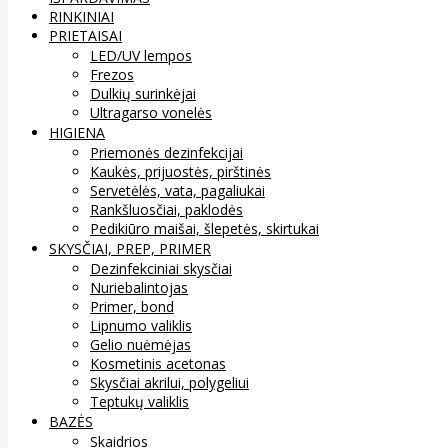
RINKINIAI
PRIETAISAI
LED/UV lempos
Frezos
Dulkių surinkėjai
Ultragarso vonelės
HIGIENA
Priemonės dezinfekcijai
Kaukės, prijuostės, pirštinės
Servetėlės, vata, pagaliukai
Rankšluosčiai, paklodės
Pedikiūro maišai, šlepetės, skirtukai
SKYSČIAI, PREP, PRIMER
Dezinfekciniai skysčiai
Nuriebalintojas
Primer, bond
Lipnumo valiklis
Gelio nuėmėjas
Kosmetinis acetonas
Skysčiai akrilui, polygeliui
Teptukų valiklis
BAZĖS
Skaidrios