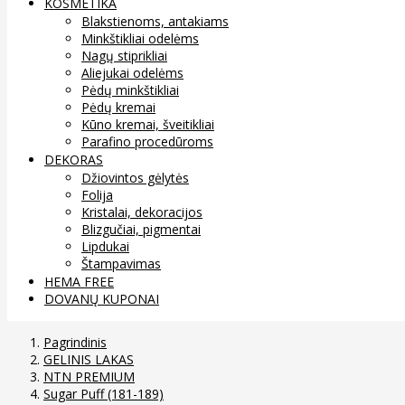
KOSMETIKA
Blakstienoms, antakiams
Minkštikliai odelėms
Nagų stiprikliai
Aliejukai odelėms
Pėdų minkštikliai
Pėdų kremai
Kūno kremai, šveitikliai
Parafino procedūroms
DEKORAS
Džiovintos gėlytės
Folija
Kristalai, dekoracijos
Blizgučiai, pigmentai
Lipdukai
Štampavimas
HEMA FREE
DOVANŲ KUPONAI
Pagrindinis
GELINIS LAKAS
NTN PREMIUM
Sugar Puff (181-189)