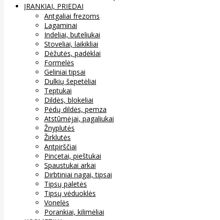
ĮRANKIAI, PRIEDAI
Antgaliai frezoms
Lagaminai
Indeliai, buteliukai
Stoveliai, laikikliai
Dėžutės, padėklai
Formelės
Geliniai tipsai
Dulkių šepetėliai
Teptukai
Dildės, blokeliai
Pėdų dildės, pemza
Atstūmėjai, pagaliukai
Žnyplutės
Žirklutės
Antpirščiai
Pincetai, pieštukai
Spaustukai arkai
Dirbtiniai nagai, tipsai
Tipsų paletės
Tipsų vėduoklės
Vonelės
Porankiai, kilimėliai