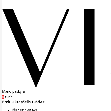
Mano paskyra
00
€0
0
Prekių krepšelis tuščias!
IŠPARDAVIMAS