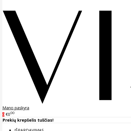
Mano paskyra
00
€0
0
Prekių krepšelis tuščias!
IŠPARDAVIMAS