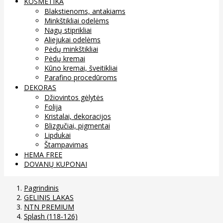
KOSMETIKA
Blakstienoms, antakiams
Minkštikliai odelėms
Nagų stiprikliai
Aliejukai odelėms
Pėdų minkštikliai
Pėdų kremai
Kūno kremai, šveitikliai
Parafino procedūroms
DEKORAS
Džiovintos gėlytės
Folija
Kristalai, dekoracijos
Blizgučiai, pigmentai
Lipdukai
Štampavimas
HEMA FREE
DOVANŲ KUPONAI
Pagrindinis
GELINIS LAKAS
NTN PREMIUM
Splash (118-126)