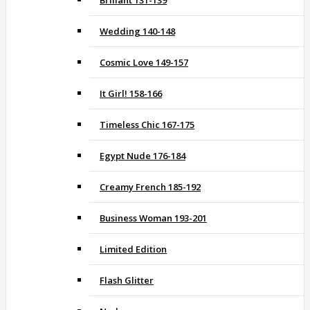
Brillant 131-139
Wedding 140-148
Cosmic Love 149-157
It Girl! 158-166
Timeless Chic 167-175
Egypt Nude 176-184
Creamy French 185-192
Business Woman 193-201
Limited Edition
Flash Glitter