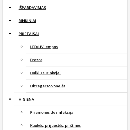
IŠPARDAVIMAS
RINKINIAI
PRIETAISAI
LED/UV lempos
Frezos
Dulkių surinkėjai
Ultragarso vonelės
HIGIENA
Priemonės dezinfekcijai
Kaukės, prijuostės, pirštinės