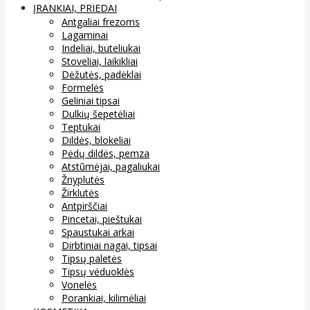
ĮRANKIAI, PRIEDAI
Antgaliai frezoms
Lagaminai
Indeliai, buteliukai
Stoveliai, laikikliai
Dėžutės, padėklai
Formelės
Geliniai tipsai
Dulkių šepetėliai
Teptukai
Dildės, blokeliai
Pėdų dildės, pemza
Atstūmėjai, pagaliukai
Žnyplutės
Žirklutės
Antpirščiai
Pincetai, pieštukai
Spaustukai arkai
Dirbtiniai nagai, tipsai
Tipsų paletės
Tipsų vėduoklės
Vonelės
Porankiai, kilimėliai