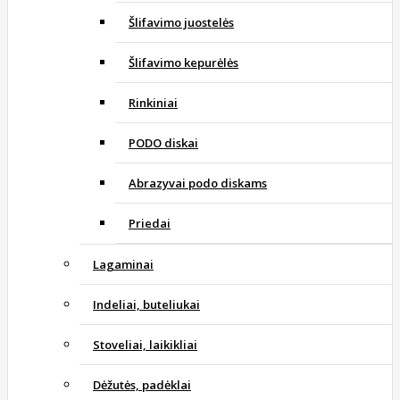
Šlifavimo juostelės
Šlifavimo kepurėlės
Rinkiniai
PODO diskai
Abrazyvai podo diskams
Priedai
Lagaminai
Indeliai, buteliukai
Stoveliai, laikikliai
Dėžutės, padėklai