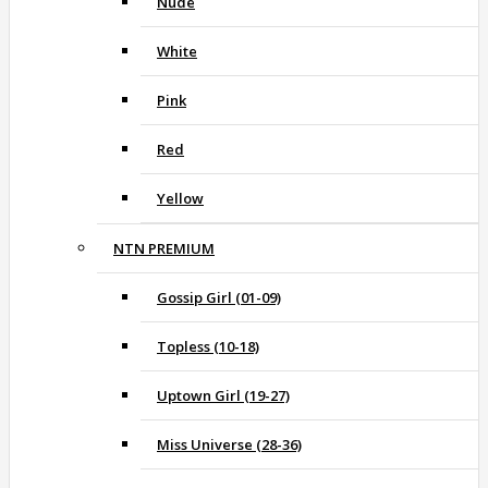
Nude
White
Pink
Red
Yellow
NTN PREMIUM
Gossip Girl (01-09)
Topless (10-18)
Uptown Girl (19-27)
Miss Universe (28-36)