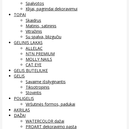
Spalvotos
Klijai, pagrindai dekoravimui
TOPAI
Skaidrus
Matinis, satininis
Vitražinis
Su spalva, blizgučiu
GELINIS LAKAS
ALLELAC
NTN PREMIUM
MOLLY NAILS
CAT EYE
GELIS BUTELIUKE
GELIS
Savaime išsilyginantis
Tiksotropinis
Stovintis
POLIGELIS
Viršutinės formos, padukai
AKRILAS
DAŽAI
WATERCOLOR dažai
PROART dekoravimo pasta