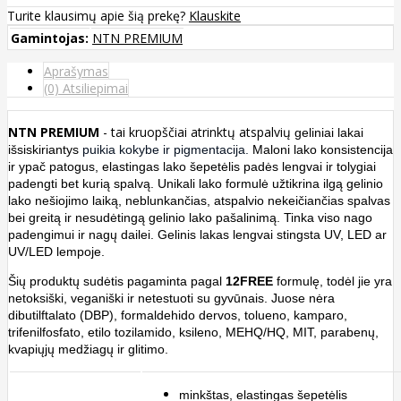
Turite klausimų apie šią prekę?
Klauskite
Gamintojas:
NTN PREMIUM
Aprašymas
(0) Atsiliepimai
NTN PREMIUM
- tai
kruopščiai atrinktų atspalvių
geliniai lakai
išsiskiriantys
puikia kokybe ir pigmentacija.
Maloni lako konsistencija
ir ypač patogus, elastingas lako šepetėlis padės lengvai ir tolygiai
padengti bet kurią spalvą. Unikali lako formulė užtikrina ilgą gelinio
lako nešiojimo laiką, neblunkančias, atspalvio nekeičiančias spalvas
bei greitą ir nesudėtingą gelinio lako pašalinimą. Tinka viso nago
padengimui ir nagų dailei. Gelinis lakas lengvai stingsta UV, LED ar
UV/LED lempoje.
Šių produktų sudėtis
pagaminta pagal
12FREE
formulę, todėl jie yra
netoksiški, veganiški ir netestuoti su gyvūnais. Juose nėra
dibutilftalato (DBP), formaldehido dervos, tolueno, kamparo,
trifenilfosfato, etilo tozilamido, ksileno, MEHQ/HQ, MIT, parabenų,
kvapiųjų medžiagų ir glitimo.
minkštas, elastingas šepetėlis