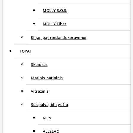
MOLLY S.O.S.
MOLLY Fiber
Klijai, pagrindai dekoravimui
TOPAI
Skaidrus
Matinis, satininis
Vitražinis
Su spalva, blizgučiu
NTN
ALLELAC