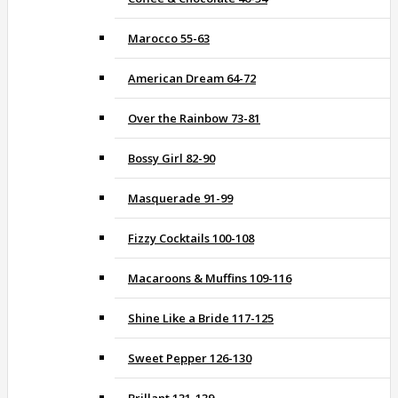
Marocco 55-63
American Dream 64-72
Over the Rainbow 73-81
Bossy Girl 82-90
Masquerade 91-99
Fizzy Cocktails 100-108
Macaroons & Muffins 109-116
Shine Like a Bride 117-125
Sweet Pepper 126-130