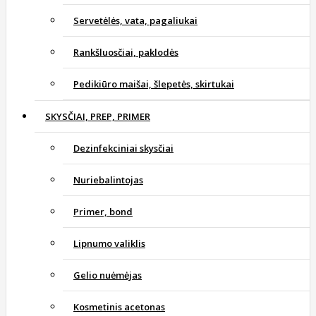
Servetėlės, vata, pagaliukai
Rankšluosčiai, paklodės
Pedikiūro maišai, šlepetės, skirtukai
SKYSČIAI, PREP, PRIMER
Dezinfekciniai skysčiai
Nuriebalintojas
Primer, bond
Lipnumo valiklis
Gelio nuėmėjas
Kosmetinis acetonas