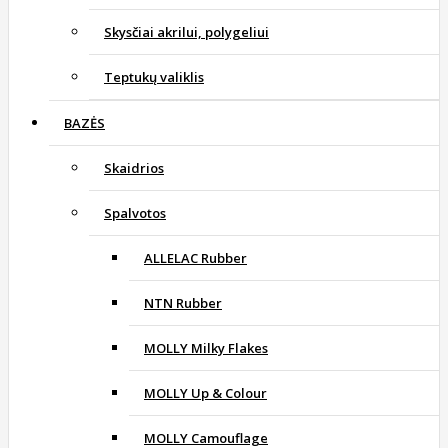
Skysčiai akrilui, polygeliui
Teptukų valiklis
BAZĖS
Skaidrios
Spalvotos
ALLELAC Rubber
NTN Rubber
MOLLY Milky Flakes
MOLLY Up & Colour
MOLLY Camouflage