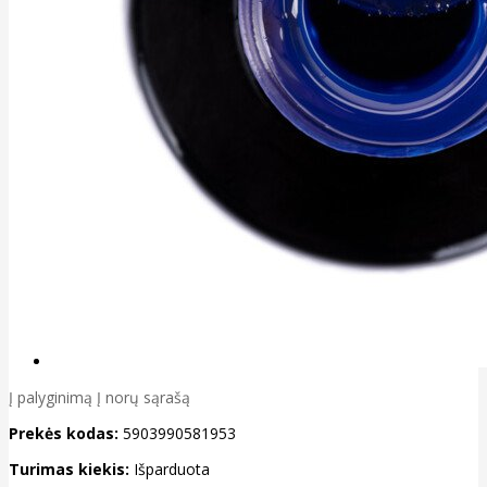
Į palyginimą
Į norų sąrašą
Prekės kodas:
5903990581953
Turimas kiekis:
Išparduota