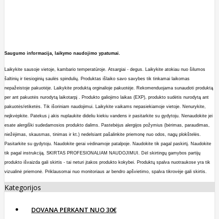
Saugumo informacija, laikymo naudojimo ypatumai.
Laikykite sausoje vietoje, kambario temperatūroje.
A
tsargiai - degus.
Laikykite atokiau nuo šilumos
šaltinių ir tiesio
ginių saulės spindulių. Produktas išlaiko savo savybes tik tinkamai laikomas
nepažeistoje pakuotėje. Laikykite produktą orginalioje pakuotėje. Rekomenduojama sunaudoti produktą
per ant pakuotės nurodytą laikotarpį . Produkto galiojimo laikas (EXP), produkto sudėtis nurodytą ant
pakuotės/etiketės.
Tik išoriniam naudojimui. Laikykite vaikams nepasiekiamoje vietoje. Nenurykite,
neįkvėpkite. Patekus į akis nuplaukite dideliu kiekiu vandens ir p
asitarkite su gydytoju. Nenaudokite jei
esate alergiški sudedamosios produkto dalims. Pastebėjus alergijos požymius (bėrimas, paraudimas,
niežėjimas, skausmas, tinimas ir kt.) nedelsiant pašalinkite priemonę nuo odos, nagų plokštelės.
Pasitarkite su gydytoju.
Naudokite
gerai vėdinamoje patalpoje. Naudokite tik pagal paskirtį.
Naudokite
tik pagal instrukciją. SKIRTAS PROFESIONALIAM NAUDOJIMUI.
Dėl skirtin
gų gamybos partijų
produkto išvaizda gali skirtis - tai neturi įtakos produkto kokybei. Produktų spalva nuotraukose yra tik
vizualinė priemonė. Priklausomai nuo monitoriaus ar bendro apšvietimo, spalva tikrovėje gali skirtis.
Kategorijos
DOVANA PERKANT NUO 30€