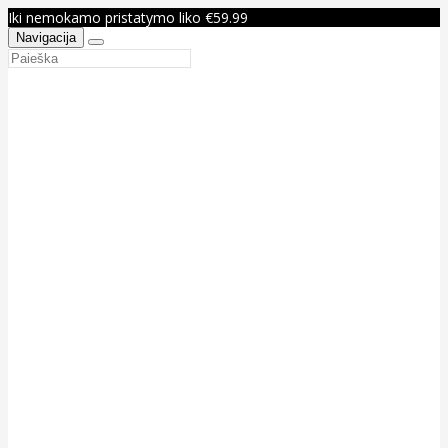
Iki nemokamo pristatymo liko €59.99
Navigacija