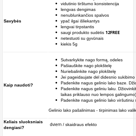
vidutinio tirštumo konsistencija
lengvas dengimas
nenublunkančios spalvos
Savybės
ypač ilgai išliekantys
lengvai tirpstantis
12FREE
saugi produkto sudėtis
netestuoti su gyvūnais
kiekis 5g
Sutvarkykite nago formą, odeles
Pašiauškite nago plokštelę
Nuriebalinkite nago plokštelę
Jei pageidaujate dėl didesnio sukibimo 
Padenkite nagus gelinio lako baze. Džio
Kaip naudoti?
Padenkite nagus geliniu laku.
Džiovink
laikas priklauso nuo lempos galingumo)
Padenkite nagus gelinio lako viršutiniu 
Gelinio lako pašalinimas - tirpinimas lako valik
Keliais sluoksniais
dviem
/
skaidraus efekto
dengiasi?