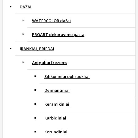
DAŽAI
WATERCOLOR dažai
PROART dekoravimo pasta
ĮRANKIAI, PRIEDAI
Antgaliai frezoms
Silikoniniai poliruokliai
Deimantiniai
Keramikiniai
Karbidiniai
Korundiniai