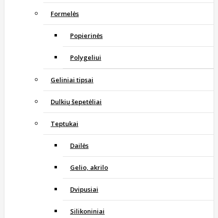
Formelės
Popierinės
Polygeliui
Geliniai tipsai
Dulkių šepetėliai
Teptukai
Dailės
Gelio, akrilo
Dvipusiai
Silikoniniai