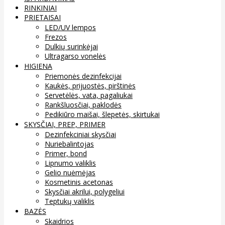
RINKINIAI
PRIETAISAI
LED/UV lempos
Frezos
Dulkių surinkėjai
Ultragarso vonelės
HIGIENA
Priemonės dezinfekcijai
Kaukės, prijuostės, pirštinės
Servetėlės, vata, pagaliukai
Rankšluosčiai, paklodės
Pedikiūro maišai, šlepetės, skirtukai
SKYSČIAI, PREP, PRIMER
Dezinfekciniai skysčiai
Nuriebalintojas
Primer, bond
Lipnumo valiklis
Gelio nuėmėjas
Kosmetinis acetonas
Skysčiai akrilui, polygeliui
Teptukų valiklis
BAZĖS
Skaidrios