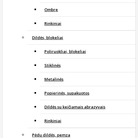
Ombre
Rinkiniai
Dildės, blokeliai
Poliruokliai, blokeliai
Stiklinės
Metalinės
Popierinės, supakuotos
Dildės su keičiamais abrazyvais
Rinkiniai
Pėdų dildės, pemza