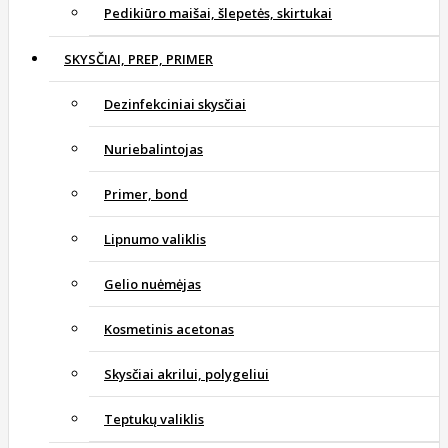
Pedikiūro maišai, šlepetės, skirtukai
SKYSČIAI, PREP, PRIMER
Dezinfekciniai skysčiai
Nuriebalintojas
Primer, bond
Lipnumo valiklis
Gelio nuėmėjas
Kosmetinis acetonas
Skysčiai akrilui, polygeliui
Teptukų valiklis