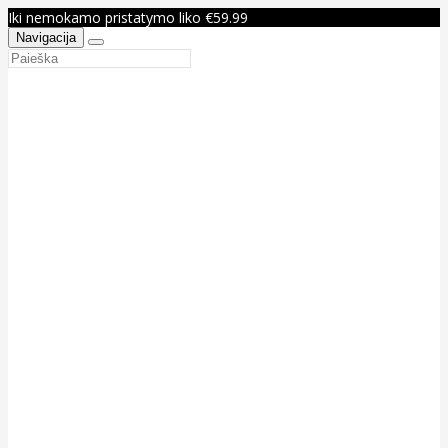
Iki nemokamo pristatymo liko €59.99
Navigacija