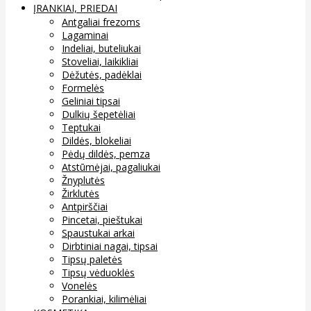
ĮRANKIAI, PRIEDAI
Antgaliai frezoms
Lagaminai
Indeliai, buteliukai
Stoveliai, laikikliai
Dėžutės, padėklai
Formelės
Geliniai tipsai
Dulkių šepetėliai
Teptukai
Dildės, blokeliai
Pėdų dildės, pemza
Atstūmėjai, pagaliukai
Žnyplutės
Žirklutės
Antpirščiai
Pincetai, pieštukai
Spaustukai arkai
Dirbtiniai nagai, tipsai
Tipsų paletės
Tipsų vėduoklės
Vonelės
Porankiai, kilimėliai