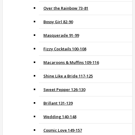
Over the Rainbow 73-81
Bossy Girl 82-90
Masquerade 91-99
Fizzy Cocktails 100-108
Macaroons & Muffins 109-116
Shine Like a Bride 117-125
Sweet Pepper 126-130
Brillant 131-139
Wedding 140-148
Cosmic Love 149-157