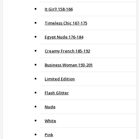
It Girl! 158-166
Timeless Chic 167-175
Egypt Nude 176-184
Creamy French 185-192
Business Woman 193-201
Limited Edition
Flash Glitter
Nude
White
Pink