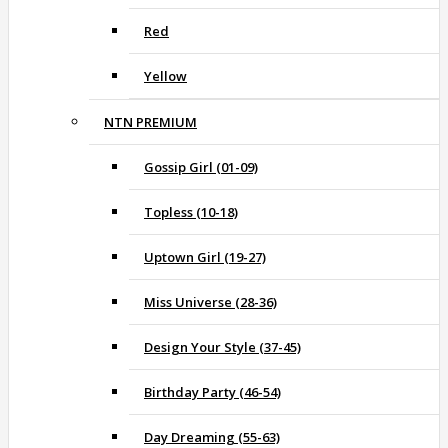
Red
Yellow
NTN PREMIUM
Gossip Girl (01-09)
Topless (10-18)
Uptown Girl (19-27)
Miss Universe (28-36)
Design Your Style (37-45)
Birthday Party (46-54)
Day Dreaming (55-63)