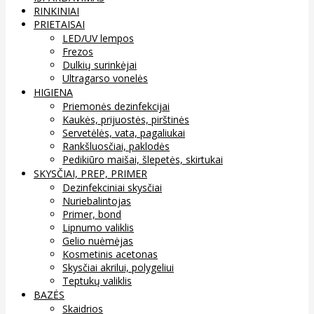
RINKINIAI
PRIETAISAI
LED/UV lempos
Frezos
Dulkių surinkėjai
Ultragarso vonelės
HIGIENA
Priemonės dezinfekcijai
Kaukės, prijuostės, pirštinės
Servetėlės, vata, pagaliukai
Rankšluosčiai, paklodės
Pedikiūro maišai, šlepetės, skirtukai
SKYSČIAI, PREP, PRIMER
Dezinfekciniai skysčiai
Nuriebalintojas
Primer, bond
Lipnumo valiklis
Gelio nuėmėjas
Kosmetinis acetonas
Skysčiai akrilui, polygeliui
Teptukų valiklis
BAZĖS
Skaidrios