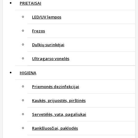
PRIETAISAI
LED/UV lempos
Frezos
Dulkių surinkėjai
Ultragarso vonelės
HIGIENA
Priemonės dezinfekcijai
Kaukės, prijuostės, pirštinės
Servetėlės, vata, pagaliukai
Rankšluosčiai, paklodės