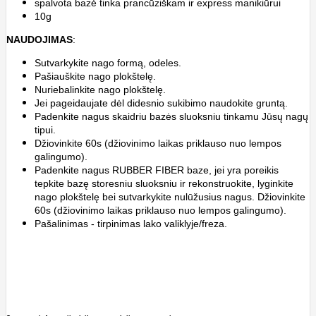
spalvota bazė tinka prancūziškam ir express manikiūrui
10g
NAUDOJIMAS
:
Sutvarkykite nago formą, odeles.
Pašiauškite nago plokštelę.
Nuriebalinkite nago plokštelę.
Jei pageidaujate dėl didesnio sukibimo naudokite gruntą.
Padenkite nagus skaidriu bazės sluoksniu tinkamu Jūsų nagų
tipui.
Džiovinkite 60s (džiovinimo laikas priklauso nuo lempos
galingumo).
Padenkite nagus RUBBER FIBER baze, jei yra poreikis
tepkite bazę storesniu sluoksniu ir rekonstruokite, lyginkite
nago plokštelę bei sutvarkykite nulūžusius nagus. Džiovinkite
60s (džiovinimo laikas priklauso nuo lempos galingumo).
Pašalinimas - tirpinimas lako valiklyje/freza.