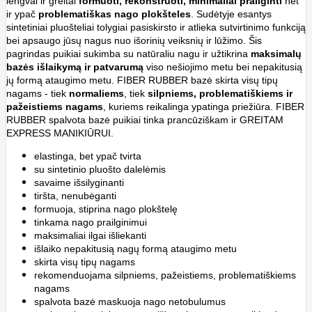
lengvai ir greitai
formuoti, rekonstruoti, minimaliai prailginti
net
ir ypač
problematiškas nago plokšteles
. Sudėtyje esantys
sintetiniai pluošteliai tolygiai pasiskirsto ir atlieka sutvirtinimo funkciją
bei apsaugo jūsų nagus nuo išorinių veiksnių ir lūžimo. Šis
pagrindas puikiai sukimba su natūraliu nagu ir užtikrina
maksimalų
bazės išlaikymą ir patvarumą
viso nešiojimo metu bei nepakitusią
jų formą ataugimo metu. FIBER RUBBER bazė skirta visų tipų
nagams - tiek
normaliems
, tiek
silpniems, problematiškiems ir
pažeistiems nagams
, kuriems reikalinga ypatinga priežiūra. FIBER
RUBBER spalvota bazė puikiai tinka prancūziškam ir GREITAM
EXPRESS MANIKIŪRUI.
elastinga, bet ypač tvirta
su sintetinio pluošto dalelėmis
savaime išsilyginanti
tiršta, nenubėganti
formuoja, stiprina nago plokštelę
tinkama nago prailginimui
maksimaliai ilgai išliekanti
išlaiko nepakitusią nagų formą ataugimo metu
skirta visų tipų nagams
rekomenduojama silpniems, pažeistiems, problematiškiems
nagams
spalvota bazė maskuoja nago netobulumus