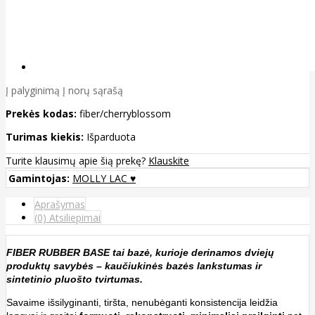
Į palyginimą
Į norų sąrašą
Prekės kodas:
fiber/cherryblossom
Turimas kiekis:
Išparduota
Turite klausimų apie šią prekę?
Klauskite
Gamintojas:
MOLLY LAC ♥
Aprašymas
(0) Atsiliepimai
FIBER RUBBER BASE tai bazė, kurioje derinamos dviejų
produktų savybės – kaučiukinės bazės lankstumas ir
sintetinio pluošto tvirtumas.
Savaime išsilyginanti, tiršta, nenubėganti konsistencija leidžia