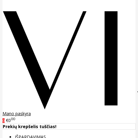
Mano paskyra
00
€0
0
Prekių krepšelis tuščias!
IŠPARDAVIMAS