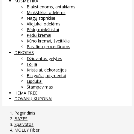
KOSMETIKA
Blakstienoms, antakiams
Minkštikliai odelėms
Nagų stiprikliai
Aliejukai odelėms
Pėdų minkštikliai
Pėdų kremai
Kūno kremai, šveitikliai
Parafino procedūroms
DEKORAS
Džiovintos gėlytės
Folija
Kristalai, dekoracijos
Blizgučiai, pigmentai
Lipdukai
Štampavimas
HEMA FREE
DOVANŲ KUPONAI
Pagrindinis
BAZĖS
Spalvotos
MOLLY Fiber