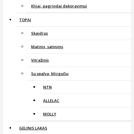
Klijai, pagrindai dekoravimui
TOPAI
Skaidrus
Matinis, satininis
Vitražinis
Su spalva, blizgučiu
NTN
ALLELAC
MOLLY
GELINIS LAKAS