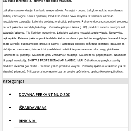
Saugumo informacija, laikymo naudojimo ypatumai.
Laikykite sausoje vietoje, kambario temperatūroje.
A
tsargiai - degus.
Laikykite atokiau nuo šilumos
šaltinių ir tiesio
ginių saulės spindulių. Produktas išlaiko savo savybes tik tinkamai laikomas
nepažeistoje pakuotėje. Laikykite produktą orginalioje pakuotėje. Rekomenduojama sunaudoti produktą
per ant pakuotės nurodytą laikotarpį . Produkto galiojimo laikas (EXP), produkto sudėtis nurodytą ant
pakuotės/etiketės.
Tik išoriniam naudojimui. Laikykite vaikams nepasiekiamoje vietoje. Nenurykite,
neįkvėpkite. Patekus į akis nuplaukite dideliu kiekiu vandens ir p
asitarkite su gydytoju. Nenaudokite jei
esate alergiški sudedamosios produkto dalims. Pastebėjus alergijos požymius (bėrimas, paraudimas,
niežėjimas, skausmas, tinimas ir kt.) nedelsiant pašalinkite priemonę nuo odos, nagų plokštelės.
Pasitarkite su gydytoju.
Naudokite
gerai vėdinamoje patalpoje. Naudokite tik pagal paskirtį.
Naudokite
tik pagal instrukciją. SKIRTAS PROFESIONALIAM NAUDOJIMUI.
Dėl skirtin
gų gamybos partijų
produkto išvaizda gali skirtis - tai neturi įtakos produkto kokybei. Produktų spalva nuotraukose yra tik
vizualinė priemonė. Priklausomai nuo monitoriaus ar bendro apšvietimo, spalva tikrovėje gali skirtis.
Kategorijos
DOVANA PERKANT NUO 30€
IŠPARDAVIMAS
RINKINIAI