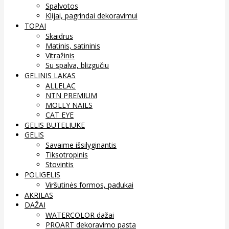
Spalvotos
Klijai, pagrindai dekoravimui
TOPAI
Skaidrus
Matinis, satininis
Vitražinis
Su spalva, blizgučiu
GELINIS LAKAS
ALLELAC
NTN PREMIUM
MOLLY NAILS
CAT EYE
GELIS BUTELIUKE
GELIS
Savaime išsilyginantis
Tiksotropinis
Stovintis
POLIGELIS
Viršutinės formos, padukai
AKRILAS
DAŽAI
WATERCOLOR dažai
PROART dekoravimo pasta