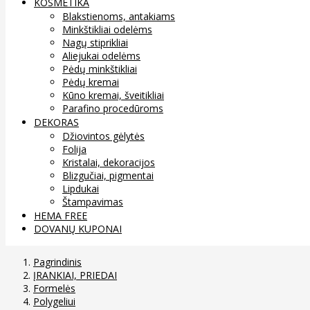
KOSMETIKA
Blakstienoms, antakiams
Minkštikliai odelėms
Nagų stiprikliai
Aliejukai odelėms
Pėdų minkštikliai
Pėdų kremai
Kūno kremai, šveitikliai
Parafino procedūroms
DEKORAS
Džiovintos gėlytės
Folija
Kristalai, dekoracijos
Blizgučiai, pigmentai
Lipdukai
Štampavimas
HEMA FREE
DOVANŲ KUPONAI
Pagrindinis
ĮRANKIAI, PRIEDAI
Formelės
Polygeliui