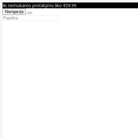
Iki nemokamo pristatymo liko €59.99
Navigacija