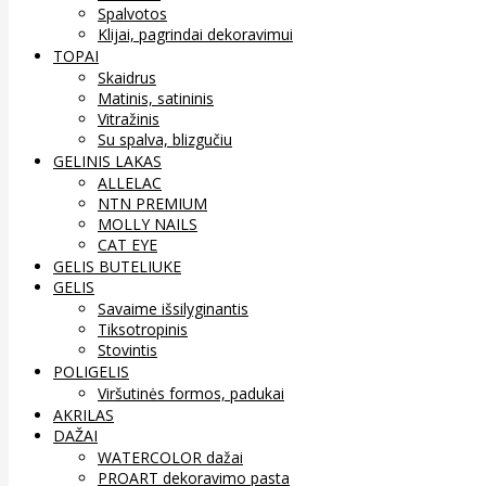
Spalvotos
Klijai, pagrindai dekoravimui
TOPAI
Skaidrus
Matinis, satininis
Vitražinis
Su spalva, blizgučiu
GELINIS LAKAS
ALLELAC
NTN PREMIUM
MOLLY NAILS
CAT EYE
GELIS BUTELIUKE
GELIS
Savaime išsilyginantis
Tiksotropinis
Stovintis
POLIGELIS
Viršutinės formos, padukai
AKRILAS
DAŽAI
WATERCOLOR dažai
PROART dekoravimo pasta