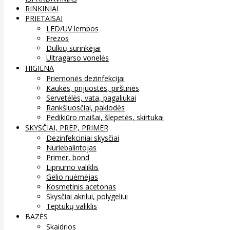
RINKINIAI
PRIETAISAI
LED/UV lempos
Frezos
Dulkių surinkėjai
Ultragarso vonelės
HIGIENA
Priemonės dezinfekcijai
Kaukės, prijuostės, pirštinės
Servetėlės, vata, pagaliukai
Rankšluosčiai, paklodės
Pedikiūro maišai, šlepetės, skirtukai
SKYSČIAI, PREP, PRIMER
Dezinfekciniai skysčiai
Nuriebalintojas
Primer, bond
Lipnumo valiklis
Gelio nuėmėjas
Kosmetinis acetonas
Skysčiai akrilui, polygeliui
Teptukų valiklis
BAZĖS
Skaidrios