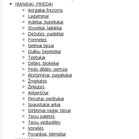
ĮRANKIAI, PRIEDAI
Antgaliai frezoms
Lagaminai
Indeliai, buteliukai
Stoveliai, laikikliai
Dėžutės, padėklai
Formelės
Geliniai tipsai
Dulkių šepetėliai
Teptukai
Dildės, blokeliai
Pėdų dildės, pemza
Atstūmėjai, pagaliukai
Žnyplutės
Žirklutės
Antpirščiai
Pincetai, pieštukai
Spaustukai arkai
Dirbtiniai nagai, tipsai
Tipsų paletės
Tipsų vėduoklės
Vonelės
Porankiai, kilimėliai