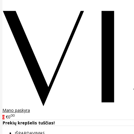
Mano paskyra
00
€0
0
Prekių krepšelis tuščias!
IŠPARDAVIMAS