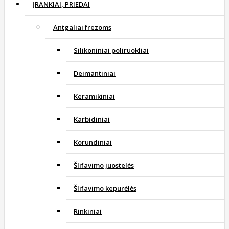
ĮRANKIAI, PRIEDAI
Antgaliai frezoms
Silikoniniai poliruokliai
Deimantiniai
Keramikiniai
Karbidiniai
Korundiniai
Šlifavimo juostelės
Šlifavimo kepurėlės
Rinkiniai