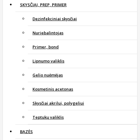
SKYSČIAI, PREP, PRIMER
Dezinfekciniai skysčiai
Nuriebalintojas
Primer, bond
Lipnumo valiklis
Gelio nuėmėjas
Kosmetinis acetonas
Skysčiai akrilui, polygeliui
Teptukų valiklis
BAZĖS