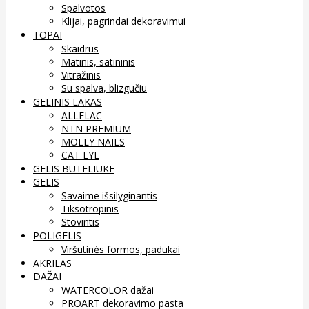
Spalvotos
Klijai, pagrindai dekoravimui
TOPAI
Skaidrus
Matinis, satininis
Vitražinis
Su spalva, blizgučiu
GELINIS LAKAS
ALLELAC
NTN PREMIUM
MOLLY NAILS
CAT EYE
GELIS BUTELIUKE
GELIS
Savaime išsilyginantis
Tiksotropinis
Stovintis
POLIGELIS
Viršutinės formos, padukai
AKRILAS
DAŽAI
WATERCOLOR dažai
PROART dekoravimo pasta