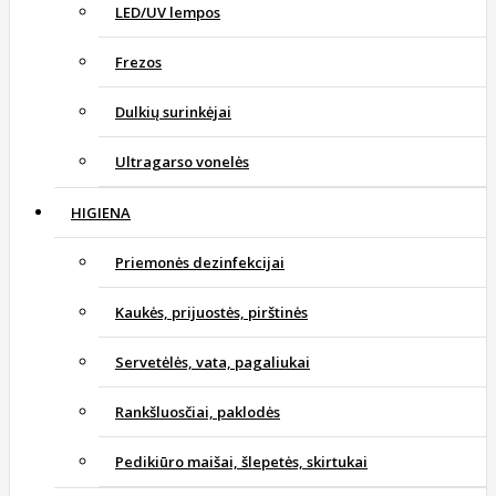
LED/UV lempos
Frezos
Dulkių surinkėjai
Ultragarso vonelės
HIGIENA
Priemonės dezinfekcijai
Kaukės, prijuostės, pirštinės
Servetėlės, vata, pagaliukai
Rankšluosčiai, paklodės
Pedikiūro maišai, šlepetės, skirtukai