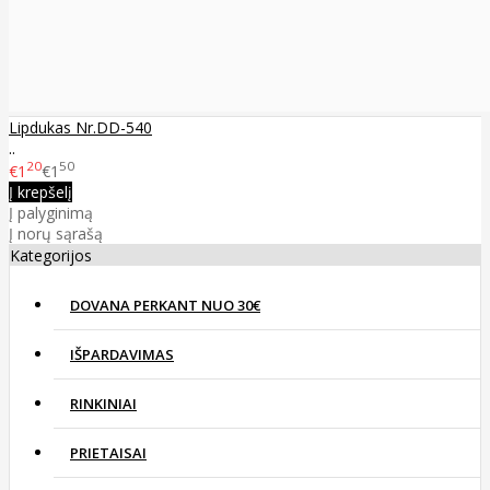
Lipdukas Nr.DD-540
..
20
50
€1
€1
Į krepšelį
Į palyginimą
Į norų sąrašą
Kategorijos
DOVANA PERKANT NUO 30€
IŠPARDAVIMAS
RINKINIAI
PRIETAISAI