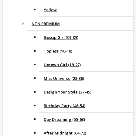
Yellow
NTN PREMIUM
Gossip Girl (01-09)
Topless (10-18)
Uptown Girl (19-27)
Miss Universe (28-36)
Design Your Style (37-45)
Birthday Party (46-54)
Day Dreaming (55-63)
After Midnight (64-72)