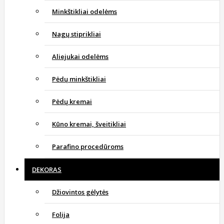
Minkštikliai odelėms
Nagų stiprikliai
Aliejukai odelėms
Pėdų minkštikliai
Pėdų kremai
Kūno kremai, šveitikliai
Parafino procedūroms
DEKORAS
Džiovintos gėlytės
Folija