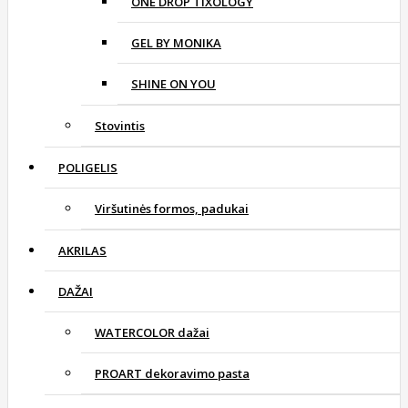
ONE DROP TIXOLOGY
GEL BY MONIKA
SHINE ON YOU
Stovintis
POLIGELIS
Viršutinės formos, padukai
AKRILAS
DAŽAI
WATERCOLOR dažai
PROART dekoravimo pasta