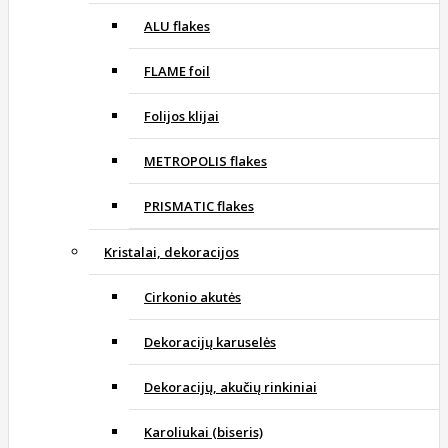
ALU flakes
FLAME foil
Folijos klijai
METROPOLIS flakes
PRISMATIC flakes
Kristalai, dekoracijos
Cirkonio akutės
Dekoracijų karuselės
Dekoracijų, akučių rinkiniai
Karoliukai (biseris)