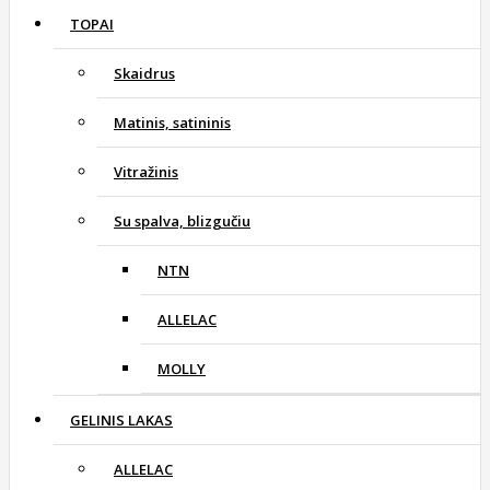
TOPAI
Skaidrus
Matinis, satininis
Vitražinis
Su spalva, blizgučiu
NTN
ALLELAC
MOLLY
GELINIS LAKAS
ALLELAC