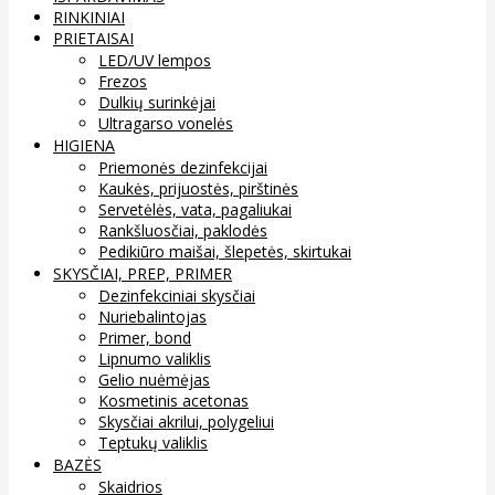
RINKINIAI
PRIETAISAI
LED/UV lempos
Frezos
Dulkių surinkėjai
Ultragarso vonelės
HIGIENA
Priemonės dezinfekcijai
Kaukės, prijuostės, pirštinės
Servetėlės, vata, pagaliukai
Rankšluosčiai, paklodės
Pedikiūro maišai, šlepetės, skirtukai
SKYSČIAI, PREP, PRIMER
Dezinfekciniai skysčiai
Nuriebalintojas
Primer, bond
Lipnumo valiklis
Gelio nuėmėjas
Kosmetinis acetonas
Skysčiai akrilui, polygeliui
Teptukų valiklis
BAZĖS
Skaidrios