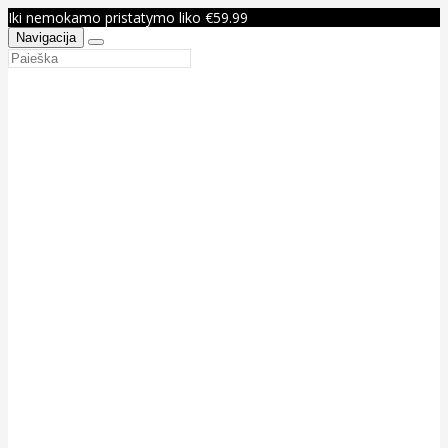
Iki nemokamo pristatymo liko €59.99
Navigacija