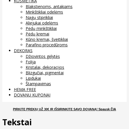
KOSMETIKA
Blakstienoms, antakiams
Minkštikliai odelėms
Nagų stiprikliai
Aliejukai odelėms
Pėdų minkštikliai
Pėdų kremai
Kūno kremai, šveitikliai
Parafino procedūroms
DEKORAS
Džiovintos gėlytės
Folija
Kristalai, dekoracijos
Blizgučiai, pigmentai
Lipdukai
Štampavimas
HEMA FREE
DOVANŲ KUPONAI
ČIA
PIRKITE PREKIŲ UŽ 30€ IR IŠSIRINKITE SAVO DOVANĄ
! Spausk
Tekstai