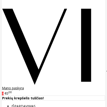
Mano paskyra
00
€0
0
Prekių krepšelis tuščias!
IŠPARDAVIMAS