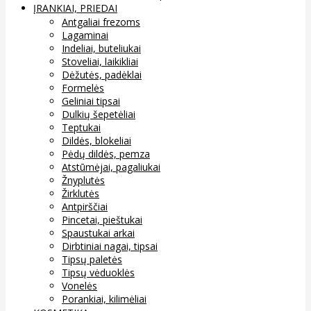
ĮRANKIAI, PRIEDAI
Antgaliai frezoms
Lagaminai
Indeliai, buteliukai
Stoveliai, laikikliai
Dėžutės, padėklai
Formelės
Geliniai tipsai
Dulkių šepetėliai
Teptukai
Dildės, blokeliai
Pėdų dildės, pemza
Atstūmėjai, pagaliukai
Žnyplutės
Žirklutės
Antpirščiai
Pincetai, pieštukai
Spaustukai arkai
Dirbtiniai nagai, tipsai
Tipsų paletės
Tipsų vėduoklės
Vonelės
Porankiai, kilimėliai