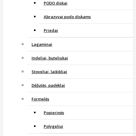
PODO diskai
Abrazyvai podo diskams
Priedai
Lagaminai
Indeliai, buteliukai
Stoveliai, laikikliai
Dėžutės, padėklai
Formelės
Popierinės
Polygeliui