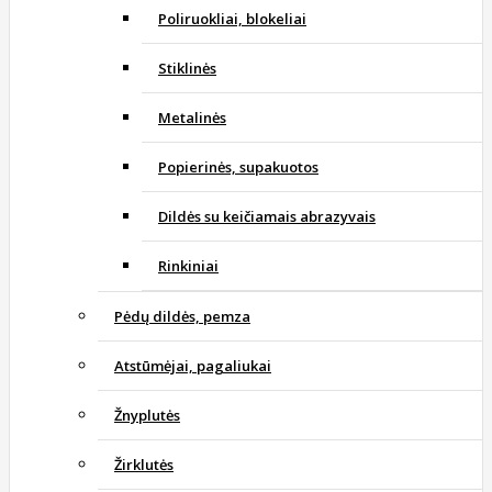
Poliruokliai, blokeliai
Stiklinės
Metalinės
Popierinės, supakuotos
Dildės su keičiamais abrazyvais
Rinkiniai
Pėdų dildės, pemza
Atstūmėjai, pagaliukai
Žnyplutės
Žirklutės