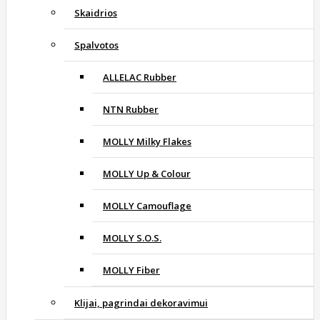
Skaidrios
Spalvotos
ALLELAC Rubber
NTN Rubber
MOLLY Milky Flakes
MOLLY Up & Colour
MOLLY Camouflage
MOLLY S.O.S.
MOLLY Fiber
Klijai, pagrindai dekoravimui