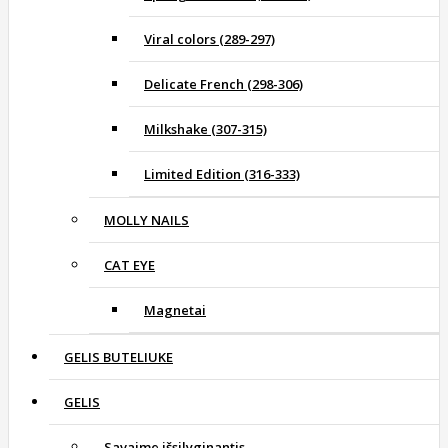
Viral colors (289-297)
Delicate French (298-306)
Milkshake (307-315)
Limited Edition (316-333)
MOLLY NAILS
CAT EYE
Magnetai
GELIS BUTELIUKE
GELIS
Savaime išsilyginantis