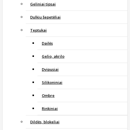
Geliniai tipsai
Dulkių šepetėliai
Teptukai
Dailės
Gelio, akrilo
Dvipusiai
Silikoniniai
Ombre
Rinkiniai
Dildės, blokeliai