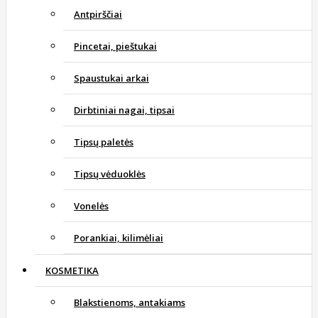
Antpirščiai
Pincetai, pieštukai
Spaustukai arkai
Dirbtiniai nagai, tipsai
Tipsų paletės
Tipsų vėduoklės
Vonelės
Porankiai, kilimėliai
KOSMETIKA
Blakstienoms, antakiams