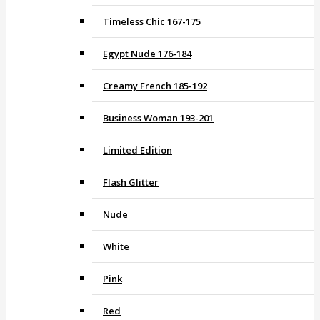
Timeless Chic 167-175
Egypt Nude 176-184
Creamy French 185-192
Business Woman 193-201
Limited Edition
Flash Glitter
Nude
White
Pink
Red