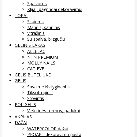
Spalvotos
Klijai, pagrindai dekoravimui
TOPAI
Skaidrus
Matinis, satininis
Vitražinis
Su spalva, blizgučiu
GELINIS LAKAS
ALLELAC
NTN PREMIUM
MOLLY NAILS
CAT EYE
GELIS BUTELIUKE
GELIS
Savaime išsilyginantis
Tiksotropinis
Stovintis
POLIGELIS
Viršutinės formos, padukai
AKRILAS
DAŽAI
WATERCOLOR dažai
PROART dekoravimo pasta