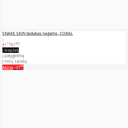
SNAKE SKIN lipdukas nagams, CORAL
..
10
50
€1
€1
Į krepšelį
Į palyginimą
Į norų sąrašą
%
Akcija
-27