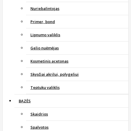
Nuriebalintojas
Primer, bond
Lipnumo valiklis
Gelio nuėmėjas
Kosmetinis acetonas
Skysčiai akrilui, polygeliui
Teptukų valiklis
BAZĖS
Skaidrios
Spalvotos