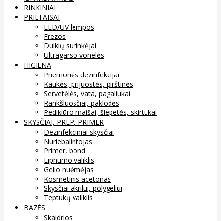
RINKINIAI
PRIETAISAI
LED/UV lempos
Frezos
Dulkių surinkėjai
Ultragarso vonelės
HIGIENA
Priemonės dezinfekcijai
Kaukės, prijuostės, pirštinės
Servetėlės, vata, pagaliukai
Rankšluosčiai, paklodės
Pedikiūro maišai, šlepetės, skirtukai
SKYSČIAI, PREP, PRIMER
Dezinfekciniai skysčiai
Nuriebalintojas
Primer, bond
Lipnumo valiklis
Gelio nuėmėjas
Kosmetinis acetonas
Skysčiai akrilui, polygeliui
Teptukų valiklis
BAZĖS
Skaidrios