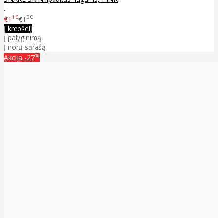
..
10
50
€1
€1
Į krepšelį
Į palyginimą
Į norų sąrašą
%
Akcija
-27