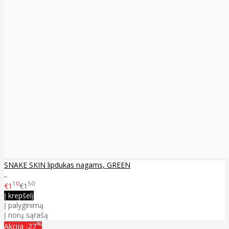
SNAKE SKIN lipdukas nagams, GREEN
..
10
50
€1
€1
Į krepšelį
Į palyginimą
Į norų sąrašą
%
Akcija
-27