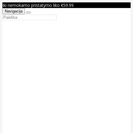
Iki nemokamo pristatymo liko €59.99
Navigacija