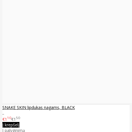
SNAKE SKIN lipdukas nagams, BLACK
..
10
50
€1
€1
Į krepšelį
Į palyginimą