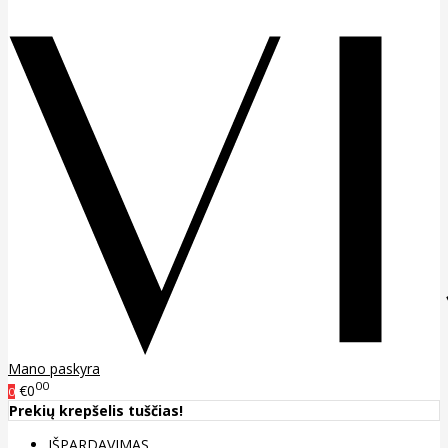
Mano paskyra
00
€0
0
Prekių krepšelis tuščias!
IŠPARDAVIMAS