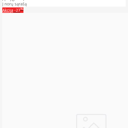
Į norų sąrašą
%
Akcija
-27