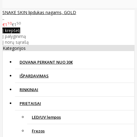
SNAKE SKIN lipdukas nagams, GOLD
..
10
50
€1
€1
Į krepšelį
Į palyginimą
Į norų sąrašą
Kategorijos
DOVANA PERKANT NUO 30€
IŠPARDAVIMAS
RINKINIAI
PRIETAISAI
LED/UV lempos
Frezos