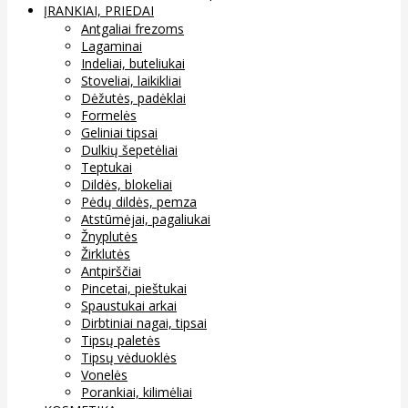
ĮRANKIAI, PRIEDAI
Antgaliai frezoms
Lagaminai
Indeliai, buteliukai
Stoveliai, laikikliai
Dėžutės, padėklai
Formelės
Geliniai tipsai
Dulkių šepetėliai
Teptukai
Dildės, blokeliai
Pėdų dildės, pemza
Atstūmėjai, pagaliukai
Žnyplutės
Žirklutės
Antpirščiai
Pincetai, pieštukai
Spaustukai arkai
Dirbtiniai nagai, tipsai
Tipsų paletės
Tipsų vėduoklės
Vonelės
Porankiai, kilimėliai