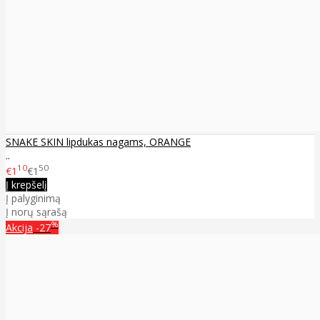
SNAKE SKIN lipdukas nagams, ORANGE
..
10
50
€1
€1
Į krepšelį
Į palyginimą
Į norų sąrašą
%
Akcija
-27