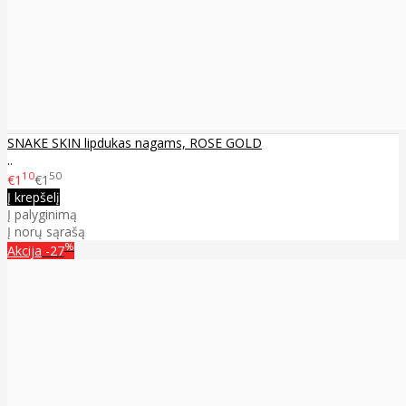
SNAKE SKIN lipdukas nagams, ROSE GOLD
..
10
50
€1
€1
Į krepšelį
Į palyginimą
Į norų sąrašą
%
Akcija
-27