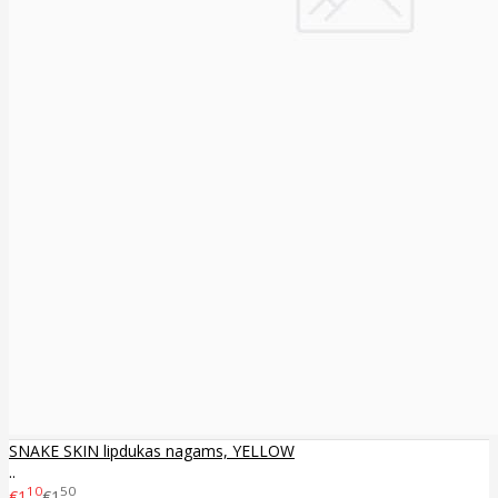
SNAKE SKIN lipdukas nagams, YELLOW
..
10
50
€1
€1