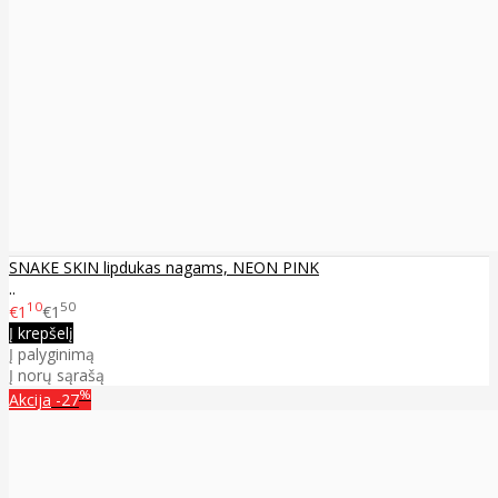
SNAKE SKIN lipdukas nagams, NEON PINK
..
10
50
€1
€1
Į krepšelį
Į palyginimą
Į norų sąrašą
%
Akcija
-27