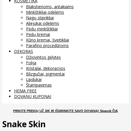
KOSMETIKA
Blakstienoms, antakiams
Minkštikliai odelėms
Nagų stiprikliai
Aliejukai odelėms
Pėdų minkštikliai
Pėdų kremai
Kūno kremai, šveitikliai
Parafino procedūroms
DEKORAS
Džiovintos gėlytės
Folija
Kristalai, dekoracijos
Blizgučiai, pigmentai
Lipdukai
Štampavimas
HEMA FREE
DOVANŲ KUPONAI
ČIA
PIRKITE PREKIŲ UŽ 30€ IR IŠSIRINKITE SAVO DOVANĄ
! Spausk
Snake Skin