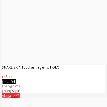
SNAKE SKIN lipdukas nagams, HOLO
..
10
50
€1
€1
Į krepšelį
Į palyginimą
Į norų sąrašą
%
Akcija
-27