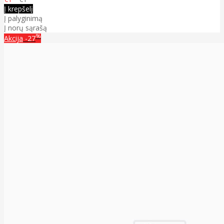
Į krepšelį
Į palyginimą
Į norų sąrašą
%
Akcija
-27