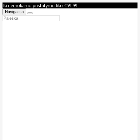
Iki nemokamo pristatymo liko €59.99
Navigacija