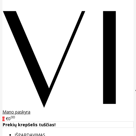
Mano paskyra
00
€0
0
Prekių krepšelis tuščias!
IŠPARDAVIMAS