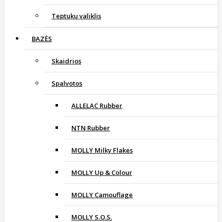
Teptukų valiklis
BAZĖS
Skaidrios
Spalvotos
ALLELAC Rubber
NTN Rubber
MOLLY Milky Flakes
MOLLY Up & Colour
MOLLY Camouflage
MOLLY S.O.S.