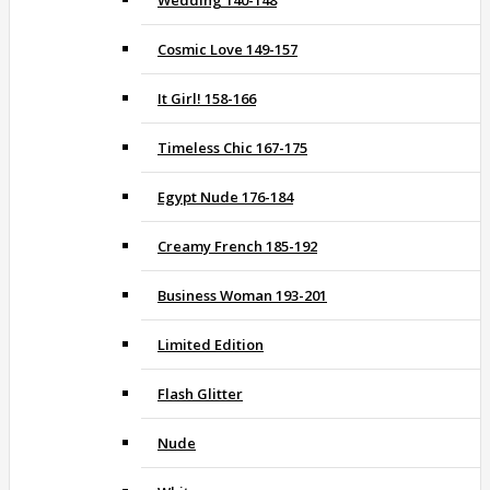
Wedding 140-148
Cosmic Love 149-157
It Girl! 158-166
Timeless Chic 167-175
Egypt Nude 176-184
Creamy French 185-192
Business Woman 193-201
Limited Edition
Flash Glitter
Nude