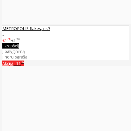
METROPOLIS flakes, nr.7
..
70
90
€1
€1
Į krepšelį
Į palyginimą
Į norų sąrašą
%
Akcija
-11