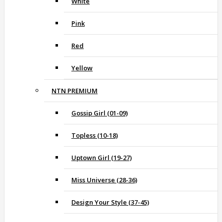
White
Pink
Red
Yellow
NTN PREMIUM
Gossip Girl (01-09)
Topless (10-18)
Uptown Girl (19-27)
Miss Universe (28-36)
Design Your Style (37-45)