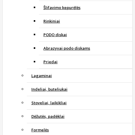
Šlifavimo kepurėlės
Rinkiniai
PODO diskai
Abrazyvai podo diskams
Priedai
Lagaminai
Indeliai, buteliukai
Stoveliai, laikikliai
Dėžutės, padėklai
Formelės