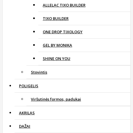
ALLELAC TIXO BUILDER
TIXO BUILDER
ONE DROP TIXOLOGY
GEL BY MONIKA
SHINE ON YOU
Stovintis
POLIGELIS
Viršutinės formos, padukai
AKRILAS
DAŽAI