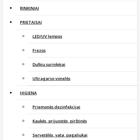
RINKINIAI
PRIETAISAI
LED/UV lempos
Frezos
Dulkių surinkėjai
Ultragarso vonelės
HIGIENA
Priemonės dezinfekcijai
Kaukės, prijuostės, pirštinės
Servetėlės, vata, pagaliukai