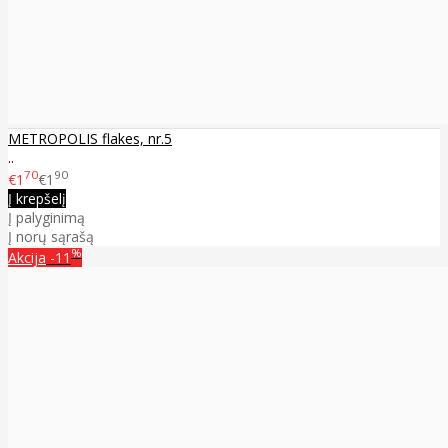
METROPOLIS flakes, nr.5
..
70
90
€1
€1
Į krepšelį
Į palyginimą
Į norų sąrašą
%
Akcija
-11