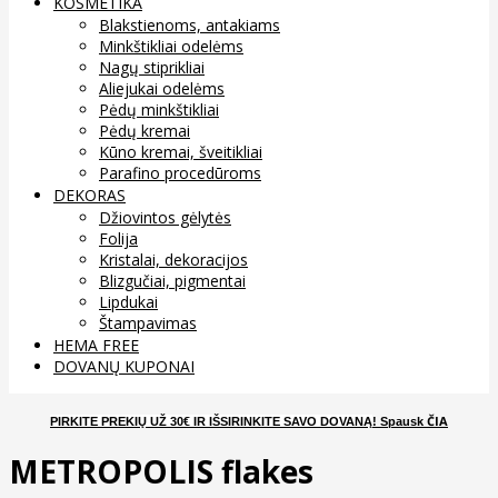
KOSMETIKA
Blakstienoms, antakiams
Minkštikliai odelėms
Nagų stiprikliai
Aliejukai odelėms
Pėdų minkštikliai
Pėdų kremai
Kūno kremai, šveitikliai
Parafino procedūroms
DEKORAS
Džiovintos gėlytės
Folija
Kristalai, dekoracijos
Blizgučiai, pigmentai
Lipdukai
Štampavimas
HEMA FREE
DOVANŲ KUPONAI
ČIA
PIRKITE PREKIŲ UŽ 30€ IR IŠSIRINKITE SAVO DOVANĄ
! Spausk
METROPOLIS flakes