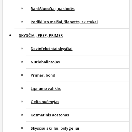
Rankšluosčiai, paklodės
Pedikiūro maišai, šlepetės, skirtukai
SKYSČIAI, PREP, PRIMER
Dezinfekciniai skysčiai
Nuriebalintojas
Primer, bond
Lipnumo valiklis
Gelio nuėmėjas
Kosmetinis acetonas
Skysčiai akrilui, polygeliui