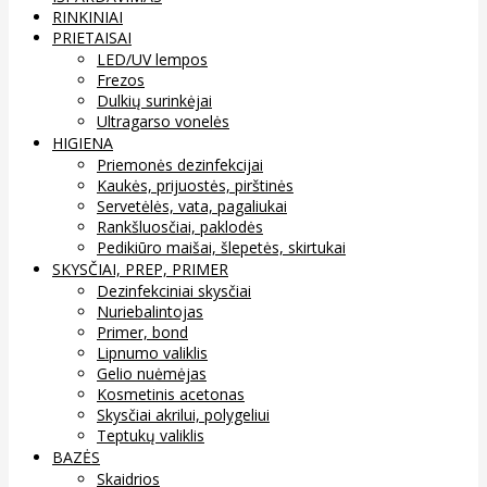
RINKINIAI
PRIETAISAI
LED/UV lempos
Frezos
Dulkių surinkėjai
Ultragarso vonelės
HIGIENA
Priemonės dezinfekcijai
Kaukės, prijuostės, pirštinės
Servetėlės, vata, pagaliukai
Rankšluosčiai, paklodės
Pedikiūro maišai, šlepetės, skirtukai
SKYSČIAI, PREP, PRIMER
Dezinfekciniai skysčiai
Nuriebalintojas
Primer, bond
Lipnumo valiklis
Gelio nuėmėjas
Kosmetinis acetonas
Skysčiai akrilui, polygeliui
Teptukų valiklis
BAZĖS
Skaidrios