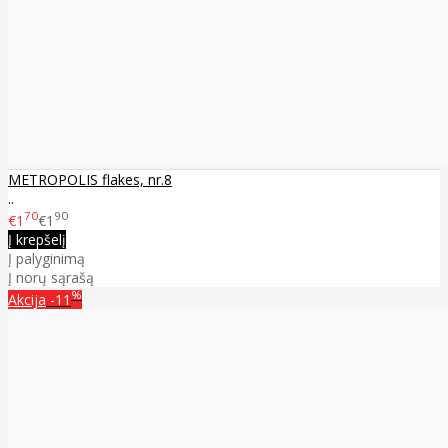
METROPOLIS flakes, nr.8
..
70
90
€1
€1
Į krepšelį
Į palyginimą
Į norų sąrašą
%
Akcija
-11