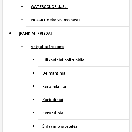
WATERCOLOR dažai
PROART dekoravimo pasta
ĮRANKIAI, PRIEDAI
Antgaliai frezoms
Silikoniniai poliruokliai
Deimantiniai
Keramikiniai
Karbidiniai
Korundiniai
Šlifavimo juostelės