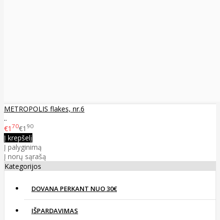
METROPOLIS flakes, nr.6
..
70
90
€1
€1
Į krepšelį
Į palyginimą
Į norų sąrašą
Kategorijos
DOVANA PERKANT NUO 30€
IŠPARDAVIMAS