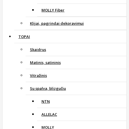
MOLLY Fiber
Klijai, pagrindai dekoravimui
TOPAI
Skaidrus
Matinis, satininis
Vitražinis
Su spalva, blizgučiu
NTN
ALLELAC
MOLLY