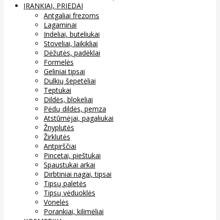
ĮRANKIAI, PRIEDAI
Antgaliai frezoms
Lagaminai
Indeliai, buteliukai
Stoveliai, laikikliai
Dėžutės, padėklai
Formelės
Geliniai tipsai
Dulkių šepetėliai
Teptukai
Dildės, blokeliai
Pėdų dildės, pemza
Atstūmėjai, pagaliukai
Žnyplutės
Žirklutės
Antpirščiai
Pincetai, pieštukai
Spaustukai arkai
Dirbtiniai nagai, tipsai
Tipsų paletės
Tipsų vėduoklės
Vonelės
Porankiai, kilimėliai