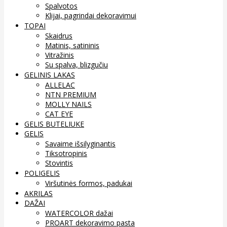
Spalvotos
Klijai, pagrindai dekoravimui
TOPAI
Skaidrus
Matinis, satininis
Vitražinis
Su spalva, blizgučiu
GELINIS LAKAS
ALLELAC
NTN PREMIUM
MOLLY NAILS
CAT EYE
GELIS BUTELIUKE
GELIS
Savaime išsilyginantis
Tiksotropinis
Stovintis
POLIGELIS
Viršutinės formos, padukai
AKRILAS
DAŽAI
WATERCOLOR dažai
PROART dekoravimo pasta