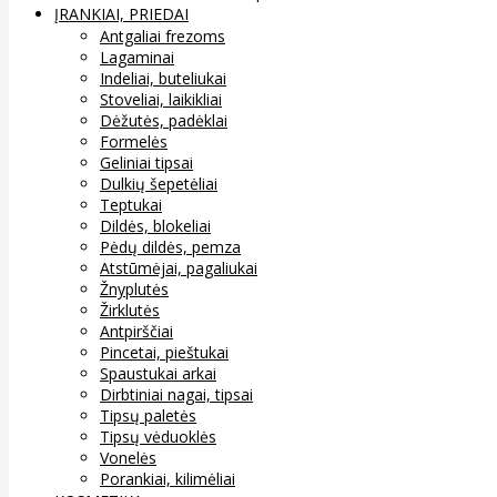
ĮRANKIAI, PRIEDAI
Antgaliai frezoms
Lagaminai
Indeliai, buteliukai
Stoveliai, laikikliai
Dėžutės, padėklai
Formelės
Geliniai tipsai
Dulkių šepetėliai
Teptukai
Dildės, blokeliai
Pėdų dildės, pemza
Atstūmėjai, pagaliukai
Žnyplutės
Žirklutės
Antpirščiai
Pincetai, pieštukai
Spaustukai arkai
Dirbtiniai nagai, tipsai
Tipsų paletės
Tipsų vėduoklės
Vonelės
Porankiai, kilimėliai