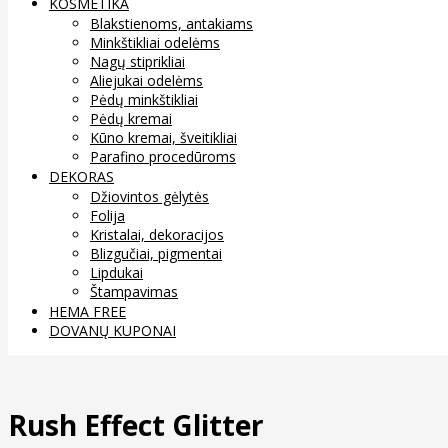
KOSMETIKA
Blakstienoms, antakiams
Minkštikliai odelėms
Nagų stiprikliai
Aliejukai odelėms
Pėdų minkštikliai
Pėdų kremai
Kūno kremai, šveitikliai
Parafino procedūroms
DEKORAS
Džiovintos gėlytės
Folija
Kristalai, dekoracijos
Blizgučiai, pigmentai
Lipdukai
Štampavimas
HEMA FREE
DOVANŲ KUPONAI
Rush Effect Glitter