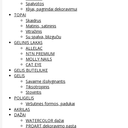
Spalvotos
Klijai, pagrindai dekoravimui
TOPAI
Skaidrus
Matinis, satininis
Vitražinis
Su spalva, blizgučiu
GELINIS LAKAS
ALLELAC
NTN PREMIUM
MOLLY NAILS
CAT EYE
GELIS BUTELIUKE
GELIS
Savaime išsilyginantis
Tiksotropinis
Stovintis
POLIGELIS
Viršutinės formos, padukai
AKRILAS
DAŽAI
WATERCOLOR dažai
PROART dekoravimo pasta