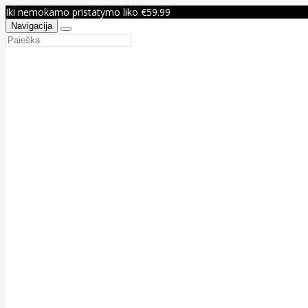
Iki nemokamo pristatymo liko €59.99
Navigacija