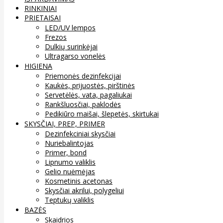
RINKINIAI
PRIETAISAI
LED/UV lempos
Frezos
Dulkių surinkėjai
Ultragarso vonelės
HIGIENA
Priemonės dezinfekcijai
Kaukės, prijuostės, pirštinės
Servetėlės, vata, pagaliukai
Rankšluosčiai, paklodės
Pedikiūro maišai, šlepetės, skirtukai
SKYSČIAI, PREP, PRIMER
Dezinfekciniai skysčiai
Nuriebalintojas
Primer, bond
Lipnumo valiklis
Gelio nuėmėjas
Kosmetinis acetonas
Skysčiai akrilui, polygeliui
Teptukų valiklis
BAZĖS
Skaidrios