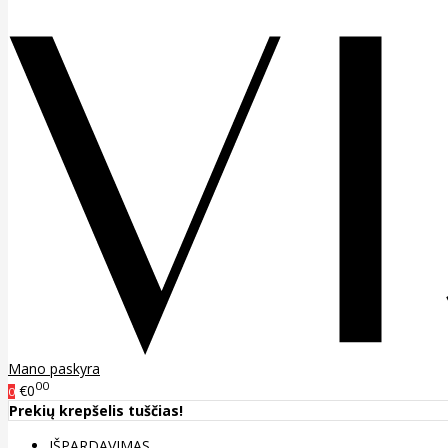
Mano paskyra
00
€0
0
Prekių krepšelis tuščias!
IŠPARDAVIMAS