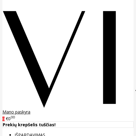
Mano paskyra
00
€0
0
Prekių krepšelis tuščias!
IŠPARDAVIMAS