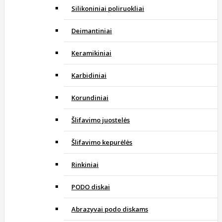
Silikoniniai poliruokliai
Deimantiniai
Keramikiniai
Karbidiniai
Korundiniai
Šlifavimo juostelės
Šlifavimo kepurėlės
Rinkiniai
PODO diskai
Abrazyvai podo diskams