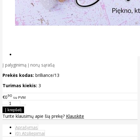
Į palyginimą
Į norų sąrašą
Prekės kodas:
brilliance/13
Turimas kiekis:
3
90
€0
su PVM
Turite klausimų apie šią prekę?
Klauskite
Aprašymas
(0) Atsiliepimai