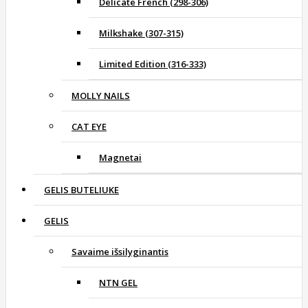
Delicate French (298-306)
Milkshake (307-315)
Limited Edition (316-333)
MOLLY NAILS
CAT EYE
Magnetai
GELIS BUTELIUKE
GELIS
Savaime išsilyginantis
NTN GEL