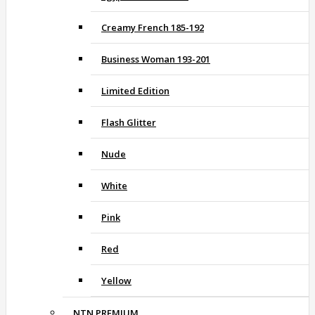
Creamy French 185-192
Business Woman 193-201
Limited Edition
Flash Glitter
Nude
White
Pink
Red
Yellow
NTN PREMIUM