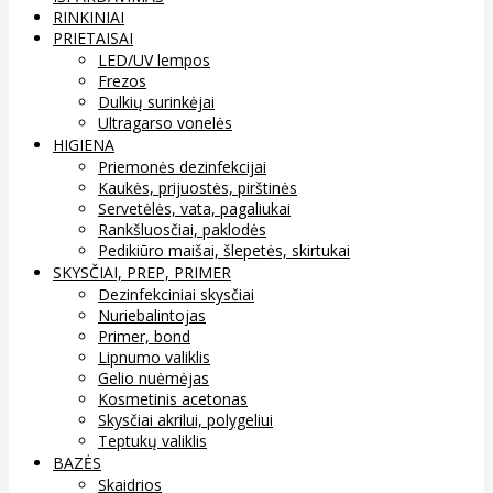
RINKINIAI
PRIETAISAI
LED/UV lempos
Frezos
Dulkių surinkėjai
Ultragarso vonelės
HIGIENA
Priemonės dezinfekcijai
Kaukės, prijuostės, pirštinės
Servetėlės, vata, pagaliukai
Rankšluosčiai, paklodės
Pedikiūro maišai, šlepetės, skirtukai
SKYSČIAI, PREP, PRIMER
Dezinfekciniai skysčiai
Nuriebalintojas
Primer, bond
Lipnumo valiklis
Gelio nuėmėjas
Kosmetinis acetonas
Skysčiai akrilui, polygeliui
Teptukų valiklis
BAZĖS
Skaidrios