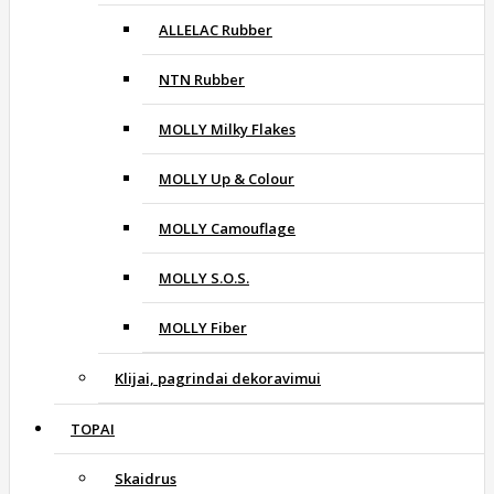
ALLELAC Rubber
NTN Rubber
MOLLY Milky Flakes
MOLLY Up & Colour
MOLLY Camouflage
MOLLY S.O.S.
MOLLY Fiber
Klijai, pagrindai dekoravimui
TOPAI
Skaidrus