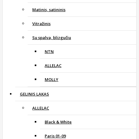
Matinis, satininis
Vitražinis
Su spalva, blizgučiu
NTN
ALLELAC
MOLLY
GELINIS LAKAS
ALLELAC
Black & White
Paris 01-09