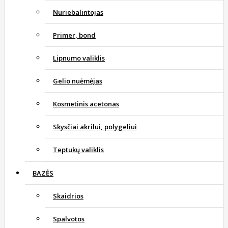
Nuriebalintojas
Primer, bond
Lipnumo valiklis
Gelio nuėmėjas
Kosmetinis acetonas
Skysčiai akrilui, polygeliui
Teptukų valiklis
BAZĖS
Skaidrios
Spalvotos