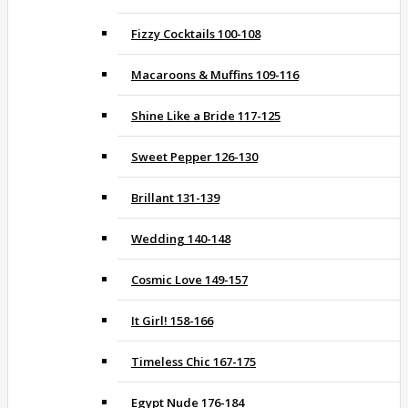
Fizzy Cocktails 100-108
Macaroons & Muffins 109-116
Shine Like a Bride 117-125
Sweet Pepper 126-130
Brillant 131-139
Wedding 140-148
Cosmic Love 149-157
It Girl! 158-166
Timeless Chic 167-175
Egypt Nude 176-184