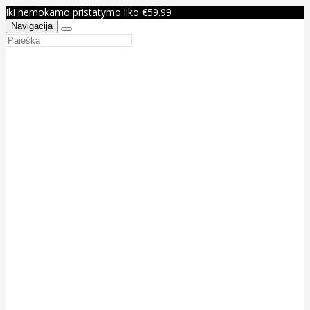
Iki nemokamo pristatymo liko €59.99
Navigacija