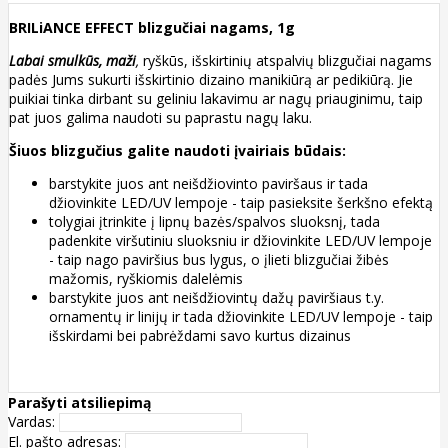
BRILiANCE EFFECT blizgučiai nagams, 1g
Labai smulkūs, maži
,
ryškūs, išskirtinių atspalvių blizgučiai nagams
padės Jums sukurti išskirtinio dizaino manikiūrą ar pedikiūrą. Jie
puikiai tinka dirbant su geliniu lakavimu ar nagų priauginimu, taip
pat juos galima naudoti su paprastu nagų laku.
Šiuos blizgučius galite naudoti įvairiais būdais:
barstykite juos ant neišdžiovinto paviršaus ir tada
džiovinkite LED/UV lempoje - taip pasieksite šerkšno efektą
tolygiai įtrinkite į lipnų bazės/spalvos sluoksnį, tada
padenkite viršutiniu sluoksniu ir džiovinkite LED/UV lempoje
- taip nago paviršius bus lygus, o įlieti blizgučiai žibės
mažomis, ryškiomis dalelėmis
barstykite juos ant neišdžiovintų dažų paviršiaus t.y.
ornamentų ir linijų ir tada džiovinkite LED/UV lempoje - taip
išskirdami bei pabrėždami savo kurtus dizainus
Parašyti atsiliepimą
Vardas:
El. pašto adresas: