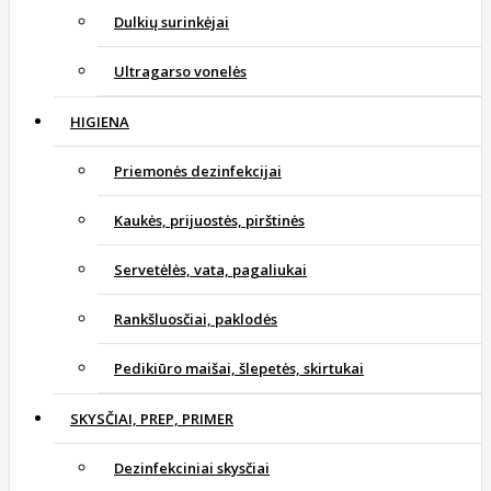
Dulkių surinkėjai
Ultragarso vonelės
HIGIENA
Priemonės dezinfekcijai
Kaukės, prijuostės, pirštinės
Servetėlės, vata, pagaliukai
Rankšluosčiai, paklodės
Pedikiūro maišai, šlepetės, skirtukai
SKYSČIAI, PREP, PRIMER
Dezinfekciniai skysčiai