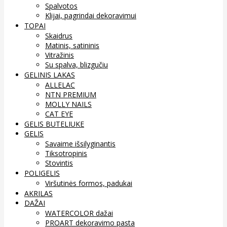
Spalvotos
Klijai, pagrindai dekoravimui
TOPAI
Skaidrus
Matinis, satininis
Vitražinis
Su spalva, blizgučiu
GELINIS LAKAS
ALLELAC
NTN PREMIUM
MOLLY NAILS
CAT EYE
GELIS BUTELIUKE
GELIS
Savaime išsilyginantis
Tiksotropinis
Stovintis
POLIGELIS
Viršutinės formos, padukai
AKRILAS
DAŽAI
WATERCOLOR dažai
PROART dekoravimo pasta