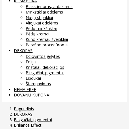
KOSMETIKA
Blakstienoms, antakiams
Minkštikliai odelėms
Nagų stiprikliai
Aliejukai odelėms
Pėdų minkštikliai
Pėdų kremai
Kūno kremai, šveitikliai
Parafino procedūroms
DEKORAS
Džiovintos gėlytės
Folija
Kristalai, dekoracijos
Blizgučiai, pigmentai
Lipdukai
Štampavimas
HEMA FREE
DOVANŲ KUPONAI
Pagrindinis
DEKORAS
Blizgučiai, pigmentai
Briliance Effect