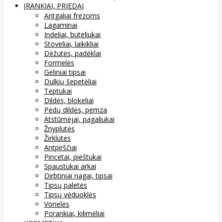
ĮRANKIAI, PRIEDAI
Antgaliai frezoms
Lagaminai
Indeliai, buteliukai
Stoveliai, laikikliai
Dėžutės, padėklai
Formelės
Geliniai tipsai
Dulkių šepetėliai
Teptukai
Dildės, blokeliai
Pėdų dildės, pemza
Atstūmėjai, pagaliukai
Žnyplutės
Žirklutės
Antpirščiai
Pincetai, pieštukai
Spaustukai arkai
Dirbtiniai nagai, tipsai
Tipsų paletės
Tipsų vėduoklės
Vonelės
Porankiai, kilimėliai