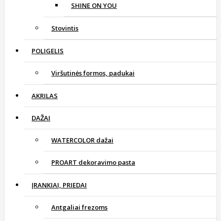
SHINE ON YOU
Stovintis
POLIGELIS
Viršutinės formos, padukai
AKRILAS
DAŽAI
WATERCOLOR dažai
PROART dekoravimo pasta
ĮRANKIAI, PRIEDAI
Antgaliai frezoms