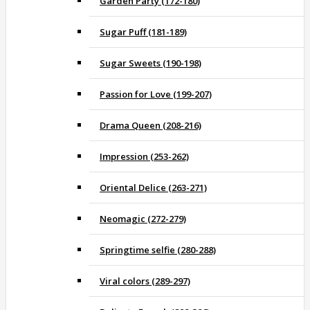
Garden Party (172-180)
Sugar Puff (181-189)
Sugar Sweets (190-198)
Passion for Love (199-207)
Drama Queen (208-216)
Impression (253-262)
Oriental Delice (263-271)
Neomagic (272-279)
Springtime selfie (280-288)
Viral colors (289-297)