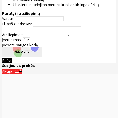
kiekvienu naudojimo metu sukurkite skirtingą efektą
Parašyti atsiliepimą
Vardas:
El. pašto adresas:
Atsiliepimas:
Įvertinimas:
Įveskite saugos kodą:
Rašyti
Susijusios prekės
%
Akcija
-22