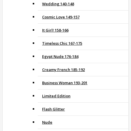
Wedding 140-148
Cosmic Love 149-157
It Girl! 158-166
Timeless Chic 167-175
Egypt Nude 176-184
Creamy French 185-192
Business Woman 193-201
Limited Edition
Flash Glitter
Nude