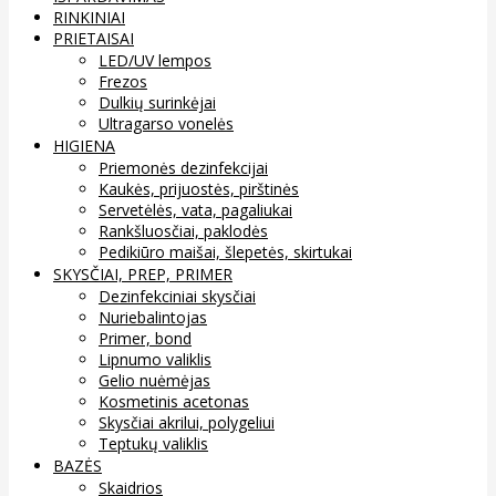
RINKINIAI
PRIETAISAI
LED/UV lempos
Frezos
Dulkių surinkėjai
Ultragarso vonelės
HIGIENA
Priemonės dezinfekcijai
Kaukės, prijuostės, pirštinės
Servetėlės, vata, pagaliukai
Rankšluosčiai, paklodės
Pedikiūro maišai, šlepetės, skirtukai
SKYSČIAI, PREP, PRIMER
Dezinfekciniai skysčiai
Nuriebalintojas
Primer, bond
Lipnumo valiklis
Gelio nuėmėjas
Kosmetinis acetonas
Skysčiai akrilui, polygeliui
Teptukų valiklis
BAZĖS
Skaidrios