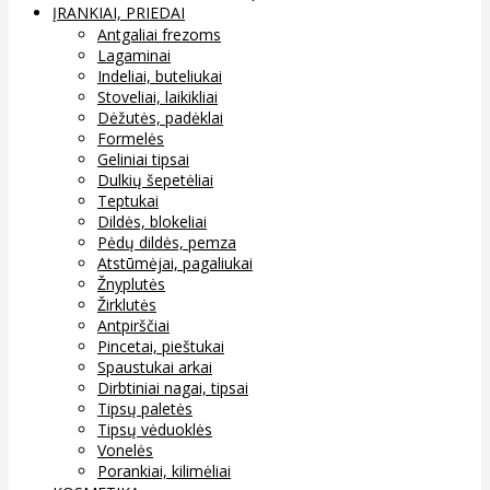
ĮRANKIAI, PRIEDAI
Antgaliai frezoms
Lagaminai
Indeliai, buteliukai
Stoveliai, laikikliai
Dėžutės, padėklai
Formelės
Geliniai tipsai
Dulkių šepetėliai
Teptukai
Dildės, blokeliai
Pėdų dildės, pemza
Atstūmėjai, pagaliukai
Žnyplutės
Žirklutės
Antpirščiai
Pincetai, pieštukai
Spaustukai arkai
Dirbtiniai nagai, tipsai
Tipsų paletės
Tipsų vėduoklės
Vonelės
Porankiai, kilimėliai