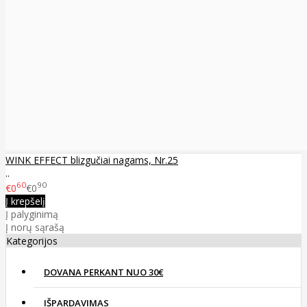
WINK EFFECT blizgučiai nagams, Nr.25
..
60
90
€0
€0
Į krepšelį
Į palyginimą
Į norų sąrašą
Kategorijos
DOVANA PERKANT NUO 30€
IŠPARDAVIMAS