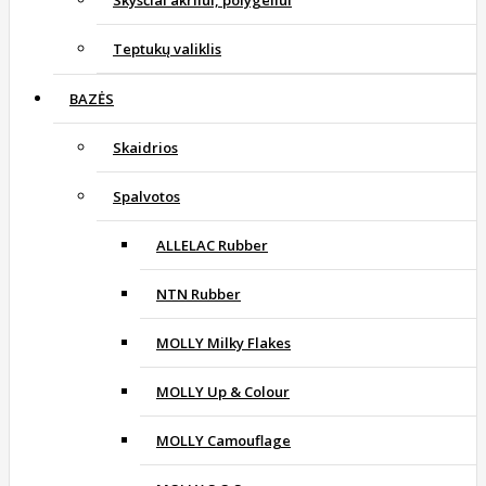
Teptukų valiklis
BAZĖS
Skaidrios
Spalvotos
ALLELAC Rubber
NTN Rubber
MOLLY Milky Flakes
MOLLY Up & Colour
MOLLY Camouflage