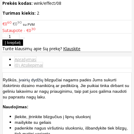
Prekės kodas:
wink/effect/08
Turimas kiekis:
2
60
90
€0
€0
su PVM
30
Sutaupote - €0
Turite klausimų apie šią prekę?
Klauskite
Aprašymas
(0) Atsiliepimai
Ryškūs, į
vairių dydžių
blizgučiai nagams padės Jums sukurti
išskirtinio dizaino manikiūrą ar pedikiūrą. Jie puikiai tinka dirbant su
geliniu lakavimu ar nagų priauginimu, taip pat juos galima naudoti
su paprastu nagų laku.
Naudojimas:
įliekite, įtrinkite blizgučius į lipnų sluoksnį
maišykite su geliais
padenkite nagus viršutiniu sluoksniu, išbandykite tiek blizgų,
tiek matinį variantą