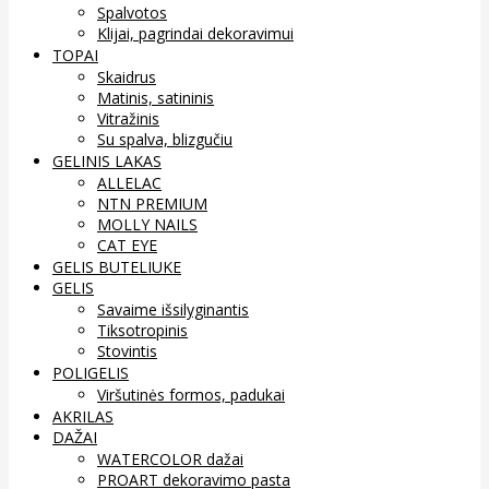
Spalvotos
Klijai, pagrindai dekoravimui
TOPAI
Skaidrus
Matinis, satininis
Vitražinis
Su spalva, blizgučiu
GELINIS LAKAS
ALLELAC
NTN PREMIUM
MOLLY NAILS
CAT EYE
GELIS BUTELIUKE
GELIS
Savaime išsilyginantis
Tiksotropinis
Stovintis
POLIGELIS
Viršutinės formos, padukai
AKRILAS
DAŽAI
WATERCOLOR dažai
PROART dekoravimo pasta