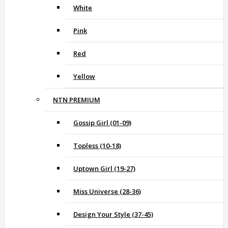
White
Pink
Red
Yellow
NTN PREMIUM
Gossip Girl (01-09)
Topless (10-18)
Uptown Girl (19-27)
Miss Universe (28-36)
Design Your Style (37-45)