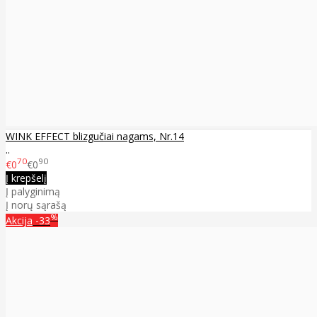
WINK EFFECT blizgučiai nagams, Nr.14
..
70
90
€0
€0
Į krepšelį
Į palyginimą
Į norų sąrašą
%
Akcija
-33