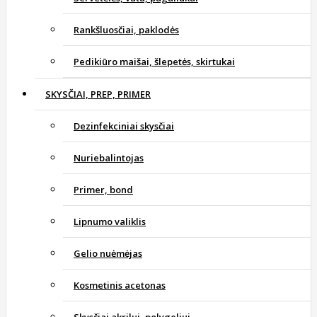
Rankšluosčiai, paklodės
Pedikiūro maišai, šlepetės, skirtukai
SKYSČIAI, PREP, PRIMER
Dezinfekciniai skysčiai
Nuriebalintojas
Primer, bond
Lipnumo valiklis
Gelio nuėmėjas
Kosmetinis acetonas
Skysčiai akrilui, polygeliui