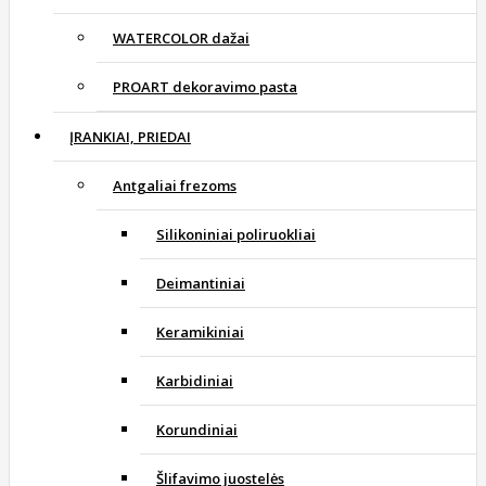
WATERCOLOR dažai
PROART dekoravimo pasta
ĮRANKIAI, PRIEDAI
Antgaliai frezoms
Silikoniniai poliruokliai
Deimantiniai
Keramikiniai
Karbidiniai
Korundiniai
Šlifavimo juostelės