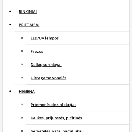
RINKINIAI
PRIETAISAI
LED/UV lempos
Frezos
Dulkių surinkėjai
Ultragarso vonelės
HIGIENA
Priemonės dezinfekcijai
Kaukės, prijuostės, pirštinės
Servetėlės, vata, pagaliukai