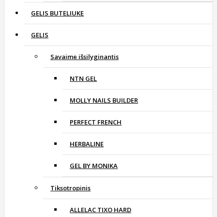
GELIS BUTELIUKE
GELIS
Savaime išsilyginantis
NTN GEL
MOLLY NAILS BUILDER
PERFECT FRENCH
HERBALINE
GEL BY MONIKA
Tiksotropinis
ALLELAC TIXO HARD