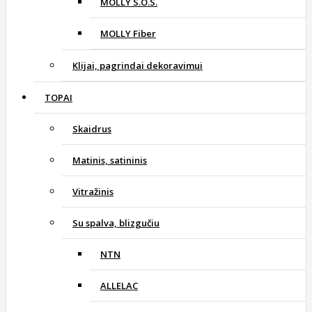
MOLLY S.O.S.
MOLLY Fiber
Klijai, pagrindai dekoravimui
TOPAI
Skaidrus
Matinis, satininis
Vitražinis
Su spalva, blizgučiu
NTN
ALLELAC