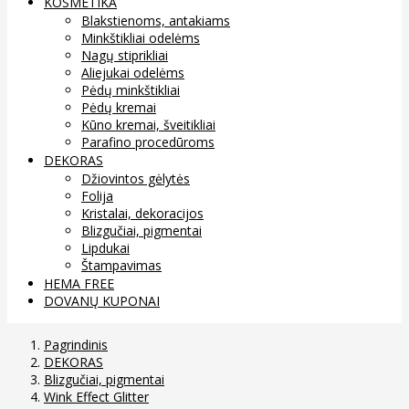
KOSMETIKA
Blakstienoms, antakiams
Minkštikliai odelėms
Nagų stiprikliai
Aliejukai odelėms
Pėdų minkštikliai
Pėdų kremai
Kūno kremai, šveitikliai
Parafino procedūroms
DEKORAS
Džiovintos gėlytės
Folija
Kristalai, dekoracijos
Blizgučiai, pigmentai
Lipdukai
Štampavimas
HEMA FREE
DOVANŲ KUPONAI
Pagrindinis
DEKORAS
Blizgučiai, pigmentai
Wink Effect Glitter