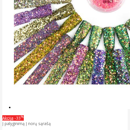
%
Akcija
-33
Į palyginimą
Į norų sąrašą