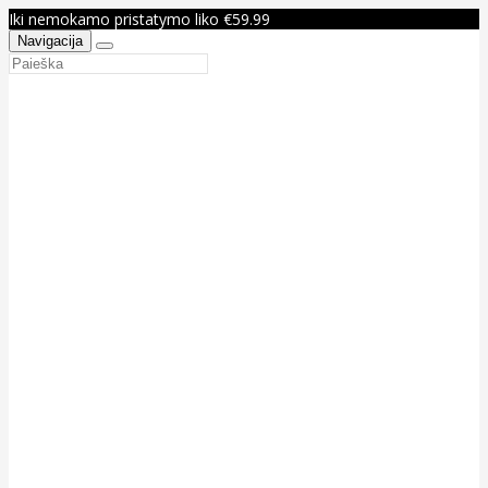
Iki nemokamo pristatymo liko €59.99
Navigacija