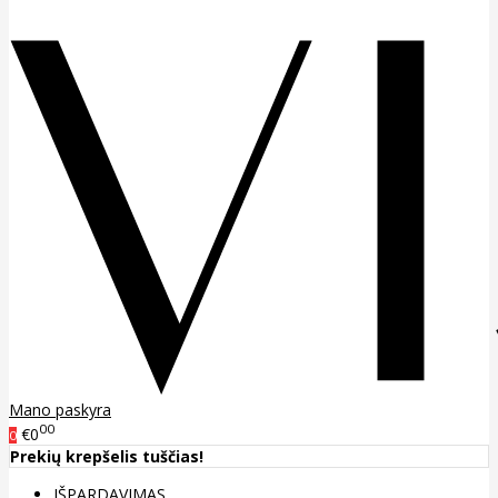
Mano paskyra
00
€0
0
Prekių krepšelis tuščias!
IŠPARDAVIMAS