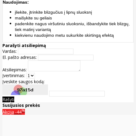
Naudojimas:
įliekite, įtrinkite blizgučius į lipnų sluoksnį
maišykite su geliais
padenkite nagus viršutiniu sluoksniu, išbandykite tiek blizgų,
tiek matinį variantą
kiekvienu naudojimo metu sukurkite skirtingą efektą
Parašyti atsiliepimą
Vardas:
El. pašto adresas:
Atsiliepimas:
Įvertinimas:
Įveskite saugos kodą:
Rašyti
Susijusios prekės
%
Akcija
-44