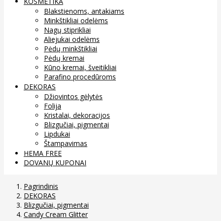
KOSMETIKA
Blakstienoms, antakiams
Minkštikliai odelėms
Nagų stiprikliai
Aliejukai odelėms
Pėdų minkštikliai
Pėdų kremai
Kūno kremai, šveitikliai
Parafino procedūroms
DEKORAS
Džiovintos gėlytės
Folija
Kristalai, dekoracijos
Blizgučiai, pigmentai
Lipdukai
Štampavimas
HEMA FREE
DOVANŲ KUPONAI
Pagrindinis
DEKORAS
Blizgučiai, pigmentai
Candy Cream Glitter