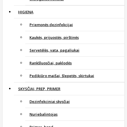
HIGIENA
Priemonės dezinfekcijai
Kaukės, prijuostės, pirštinės
Servetėlės, vata, pagaliukai
Rankšluosčiai, paklodės
Pedikiūro maišai, šlepetės, skirtukai
SKYSČIAI, PREP, PRIMER
Dezinfekciniai skysčiai
Nuriebalintojas