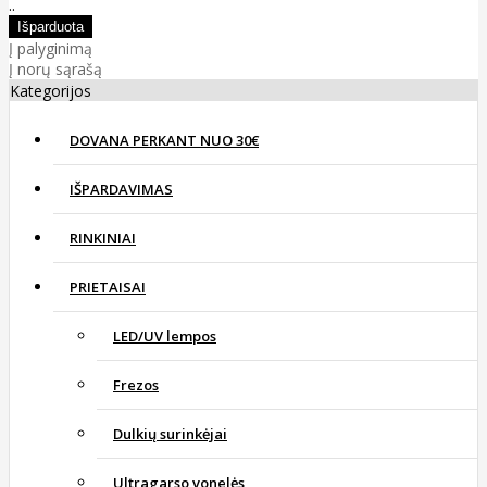
..
Į palyginimą
Į norų sąrašą
Kategorijos
DOVANA PERKANT NUO 30€
IŠPARDAVIMAS
RINKINIAI
PRIETAISAI
LED/UV lempos
Frezos
Dulkių surinkėjai
Ultragarso vonelės