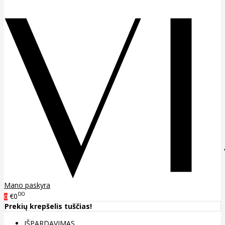
Mano paskyra
00
€0
0
Prekių krepšelis tuščias!
IŠPARDAVIMAS