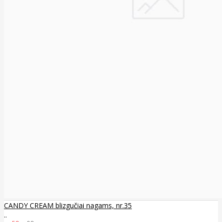
CANDY CREAM blizgučiai nagams, nr.35
..