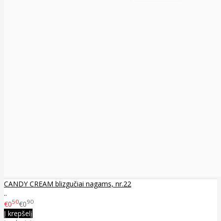
CANDY CREAM blizgučiai nagams, nr.22
..
50
90
€0
€0
Į krepšelį