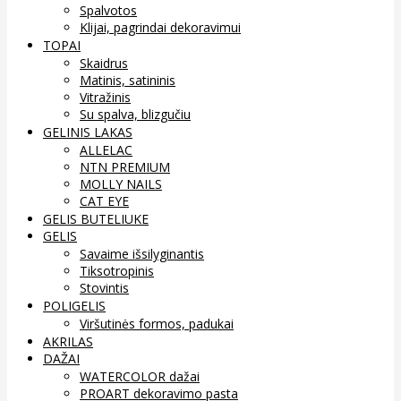
Spalvotos
Klijai, pagrindai dekoravimui
TOPAI
Skaidrus
Matinis, satininis
Vitražinis
Su spalva, blizgučiu
GELINIS LAKAS
ALLELAC
NTN PREMIUM
MOLLY NAILS
CAT EYE
GELIS BUTELIUKE
GELIS
Savaime išsilyginantis
Tiksotropinis
Stovintis
POLIGELIS
Viršutinės formos, padukai
AKRILAS
DAŽAI
WATERCOLOR dažai
PROART dekoravimo pasta