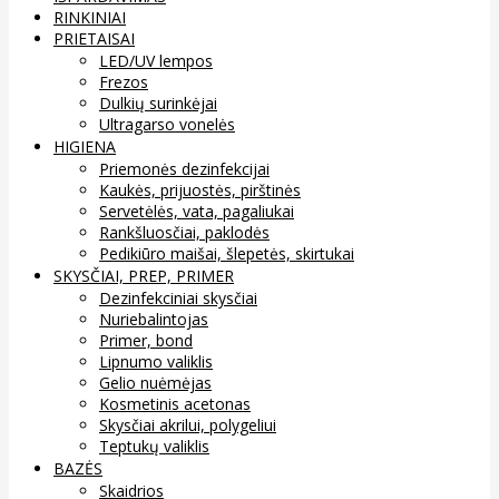
RINKINIAI
PRIETAISAI
LED/UV lempos
Frezos
Dulkių surinkėjai
Ultragarso vonelės
HIGIENA
Priemonės dezinfekcijai
Kaukės, prijuostės, pirštinės
Servetėlės, vata, pagaliukai
Rankšluosčiai, paklodės
Pedikiūro maišai, šlepetės, skirtukai
SKYSČIAI, PREP, PRIMER
Dezinfekciniai skysčiai
Nuriebalintojas
Primer, bond
Lipnumo valiklis
Gelio nuėmėjas
Kosmetinis acetonas
Skysčiai akrilui, polygeliui
Teptukų valiklis
BAZĖS
Skaidrios