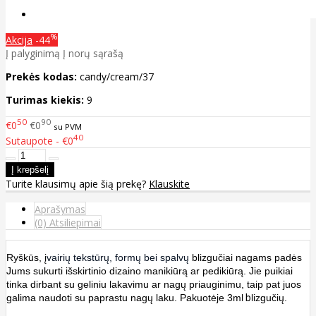
%
Akcija
-44
Į palyginimą
Į norų sąrašą
Prekės kodas:
candy/cream/37
Turimas kiekis:
9
50
90
€0
€0
su PVM
40
Sutaupote - €0
Turite klausimų apie šią prekę?
Klauskite
Aprašymas
(0) Atsiliepimai
Ryškūs, į
vairių tekstūrų, formų bei spalvų
blizgučiai nagams padės
Jums sukurti išskirtinio dizaino manikiūrą ar pedikiūrą. Jie puikiai
tinka dirbant su geliniu lakavimu ar nagų priauginimu, taip pat juos
galima naudoti su paprastu nagų laku. Pakuotėje 3ml
b
lizgučių.