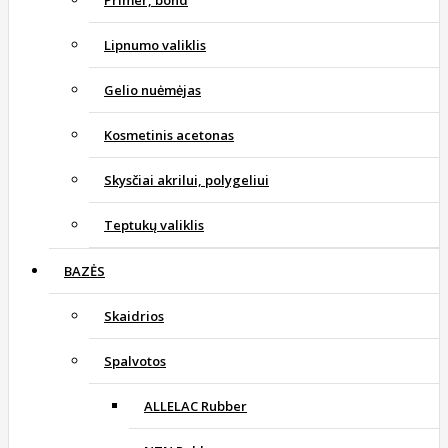
Primer, bond
Lipnumo valiklis
Gelio nuėmėjas
Kosmetinis acetonas
Skysčiai akrilui, polygeliui
Teptukų valiklis
BAZĖS
Skaidrios
Spalvotos
ALLELAC Rubber