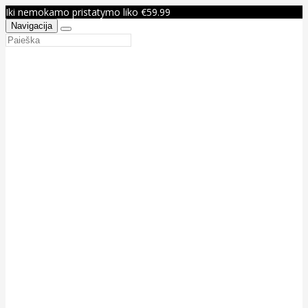
Iki nemokamo pristatymo liko €59.99
Navigacija