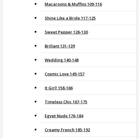
Macaroons & Muffins 109-116
Shine Like a Bride 117-125
Sweet Pepper 126-130
Brillant 131-139
Wedding 140-148
Cosmic Love 149-157
It Girl! 158-166
Timeless Chic 167-175
Egypt Nude 176-184
Creamy French 185-192