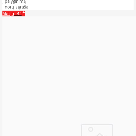
Į palyginimą
Į norų sąrašą
%
Akcija
-44