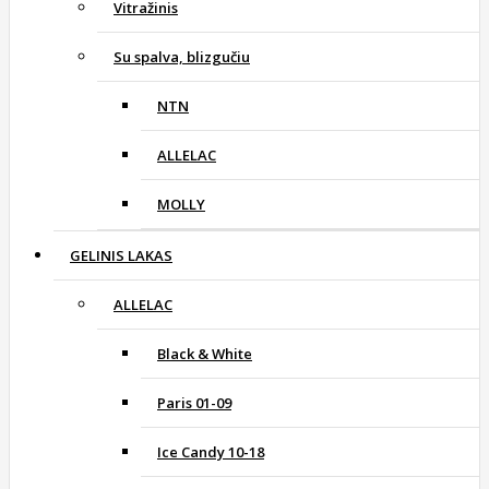
Vitražinis
Su spalva, blizgučiu
NTN
ALLELAC
MOLLY
GELINIS LAKAS
ALLELAC
Black & White
Paris 01-09
Ice Candy 10-18