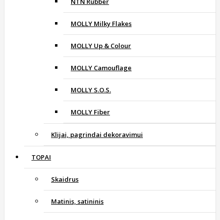
NTN Rubber
MOLLY Milky Flakes
MOLLY Up & Colour
MOLLY Camouflage
MOLLY S.O.S.
MOLLY Fiber
Klijai, pagrindai dekoravimui
TOPAI
Skaidrus
Matinis, satininis