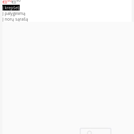
50
90
€0
€0
Į krepšelį
Į palyginimą
Į norų sąrašą