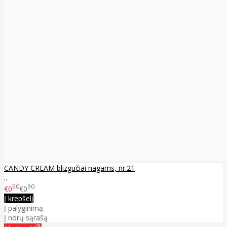
CANDY CREAM blizgučiai nagams, nr.21
..
50
90
€0
€0
Į krepšelį
Į palyginimą
Į norų sąrašą
%