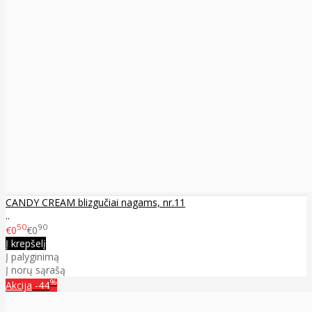
CANDY CREAM blizgučiai nagams, nr.11
..
50
90
€0
€0
Į krepšelį
Į palyginimą
Į norų sąrašą
%
Akcija
-44