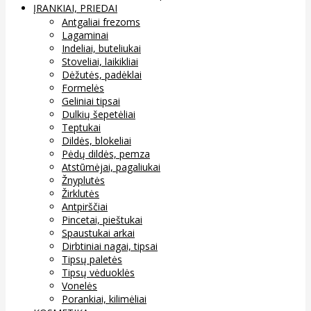
ĮRANKIAI, PRIEDAI
Antgaliai frezoms
Lagaminai
Indeliai, buteliukai
Stoveliai, laikikliai
Dėžutės, padėklai
Formelės
Geliniai tipsai
Dulkių šepetėliai
Teptukai
Dildės, blokeliai
Pėdų dildės, pemza
Atstūmėjai, pagaliukai
Žnyplutės
Žirklutės
Antpirščiai
Pincetai, pieštukai
Spaustukai arkai
Dirbtiniai nagai, tipsai
Tipsų paletės
Tipsų vėduoklės
Vonelės
Porankiai, kilimėliai