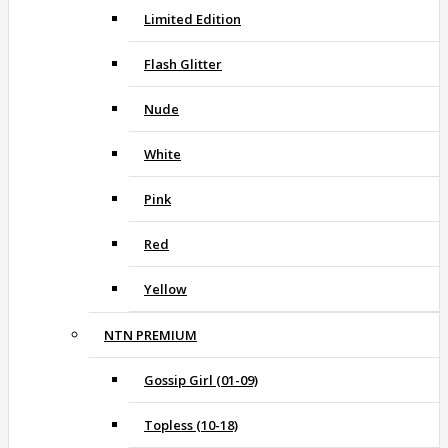
Limited Edition
Flash Glitter
Nude
White
Pink
Red
Yellow
NTN PREMIUM
Gossip Girl (01-09)
Topless (10-18)