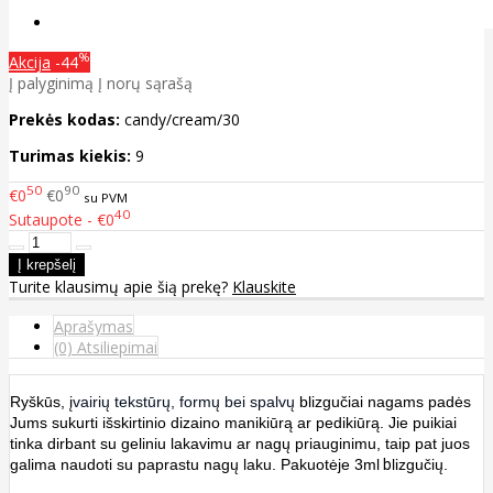
%
Akcija
-44
Į palyginimą
Į norų sąrašą
Prekės kodas:
candy/cream/30
Turimas kiekis:
9
50
90
€0
€0
su PVM
40
Sutaupote - €0
Turite klausimų apie šią prekę?
Klauskite
Aprašymas
(0) Atsiliepimai
Ryškūs, į
vairių tekstūrų, formų bei spalvų
blizgučiai nagams padės
Jums sukurti išskirtinio dizaino manikiūrą ar pedikiūrą. Jie puikiai
tinka dirbant su geliniu lakavimu ar nagų priauginimu, taip pat juos
galima naudoti su paprastu nagų laku. Pakuotėje 3ml
b
lizgučių.