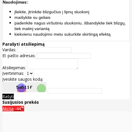
Naudojimas:
įliekite, įtrinkite blizgučius į lipnų sluoksnį
maišykite su geliais
padenkite nagus viršutiniu sluoksniu, išbandykite tiek blizgų,
tiek matinį variantą
kiekvienu naudojimo metu sukurkite skirtingą efektą
Parašyti atsiliepimą
Vardas:
El. pašto adresas:
Atsiliepimas:
Įvertinimas:
Įveskite saugos kodą:
Rašyti
Susijusios prekės
%
Akcija
-44