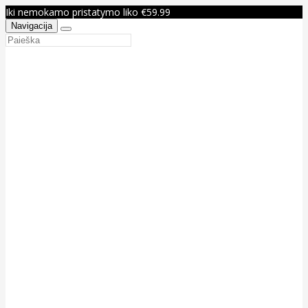
Iki nemokamo pristatymo liko €59.99
Navigacija