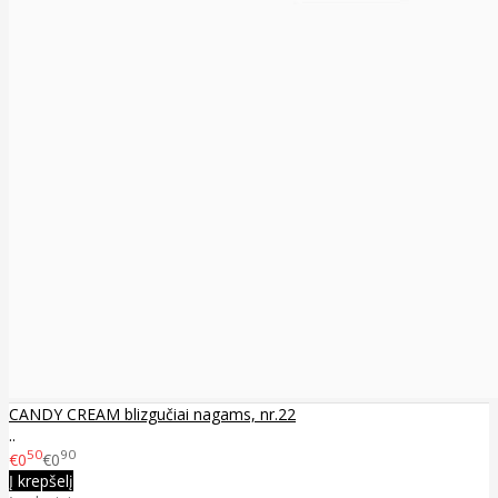
CANDY CREAM blizgučiai nagams, nr.22
..
50
90
€0
€0
Į krepšelį