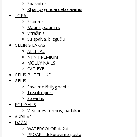
Spalvotos
Klijai, pagrindai dekoravimui
TOPAI
Skaidrus
Matinis, satininis
Vitražinis
Su spalva, blizgučiu
GELINIS LAKAS
ALLELAC
NTN PREMIUM
MOLLY NAILS
CAT EYE
GELIS BUTELIUKE
GELIS
Savaime išsilyginantis
Tiksotropinis
Stovintis
POLIGELIS
Viršutinės formos, padukai
AKRILAS
DAŽAI
WATERCOLOR dažai
PROART dekoravimo pasta