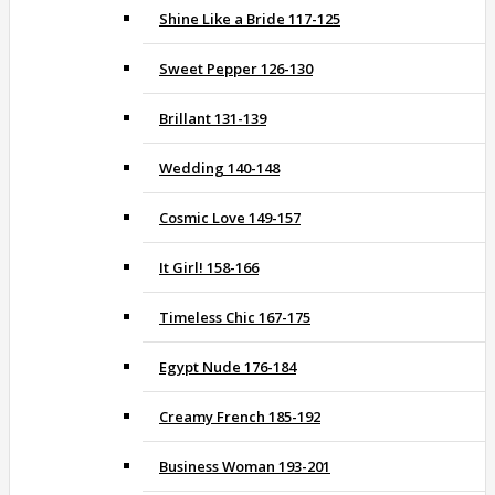
Shine Like a Bride 117-125
Sweet Pepper 126-130
Brillant 131-139
Wedding 140-148
Cosmic Love 149-157
It Girl! 158-166
Timeless Chic 167-175
Egypt Nude 176-184
Creamy French 185-192
Business Woman 193-201