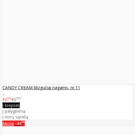
CANDY CREAM blizgučiai nagams, nr.11
..
50
90
€0
€0
Į krepšelį
Į palyginimą
Į norų sąrašą
%
Akcija
-44