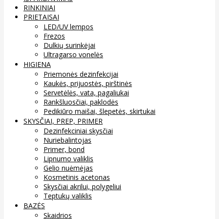
RINKINIAI
PRIETAISAI
LED/UV lempos
Frezos
Dulkių surinkėjai
Ultragarso vonelės
HIGIENA
Priemonės dezinfekcijai
Kaukės, prijuostės, pirštinės
Servetėlės, vata, pagaliukai
Rankšluosčiai, paklodės
Pedikiūro maišai, šlepetės, skirtukai
SKYSČIAI, PREP, PRIMER
Dezinfekciniai skysčiai
Nuriebalintojas
Primer, bond
Lipnumo valiklis
Gelio nuėmėjas
Kosmetinis acetonas
Skysčiai akrilui, polygeliui
Teptukų valiklis
BAZĖS
Skaidrios