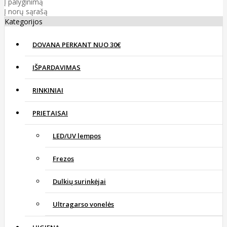
Į palyginimą
Į norų sąrašą
Kategorijos
DOVANA PERKANT NUO 30€
IŠPARDAVIMAS
RINKINIAI
PRIETAISAI
LED/UV lempos
Frezos
Dulkių surinkėjai
Ultragarso vonelės