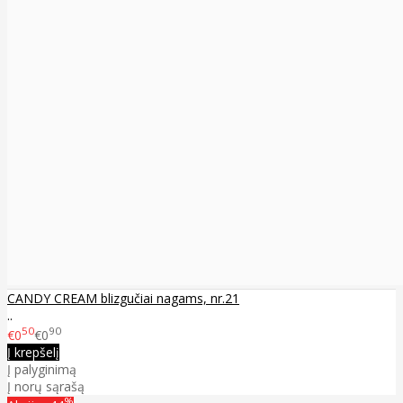
CANDY CREAM blizgučiai nagams, nr.21
..
50
90
€0
€0
Į krepšelį
Į palyginimą
Į norų sąrašą
%