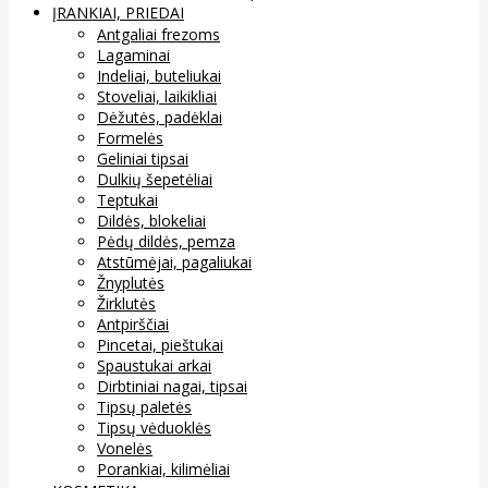
ĮRANKIAI, PRIEDAI
Antgaliai frezoms
Lagaminai
Indeliai, buteliukai
Stoveliai, laikikliai
Dėžutės, padėklai
Formelės
Geliniai tipsai
Dulkių šepetėliai
Teptukai
Dildės, blokeliai
Pėdų dildės, pemza
Atstūmėjai, pagaliukai
Žnyplutės
Žirklutės
Antpirščiai
Pincetai, pieštukai
Spaustukai arkai
Dirbtiniai nagai, tipsai
Tipsų paletės
Tipsų vėduoklės
Vonelės
Porankiai, kilimėliai