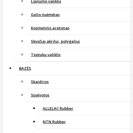
Lipnumo valiklis
Gelio nuėmėjas
Kosmetinis acetonas
Skysčiai akrilui, polygeliui
Teptukų valiklis
BAZĖS
Skaidrios
Spalvotos
ALLELAC Rubber
NTN Rubber