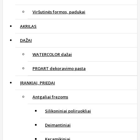
Viršutinės formos, padukai
AKRILAS
DAŽAI
WATERCOLOR dažai
PROART dekoravimo pasta
ĮRANKIAI, PRIEDAI
Antgaliai frezoms
Silikoniniai poliruokliai
Deimantiniai
Keramikiniai