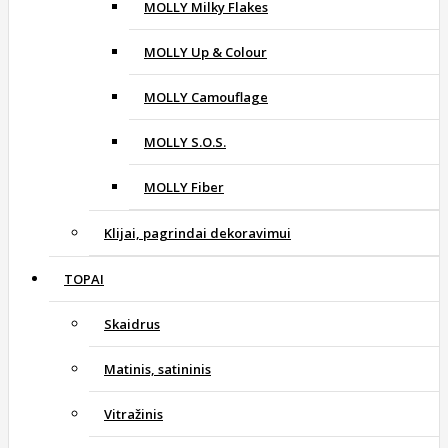
MOLLY Milky Flakes
MOLLY Up & Colour
MOLLY Camouflage
MOLLY S.O.S.
MOLLY Fiber
Klijai, pagrindai dekoravimui
TOPAI
Skaidrus
Matinis, satininis
Vitražinis