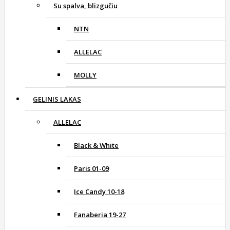
Su spalva, blizgučiu
NTN
ALLELAC
MOLLY
GELINIS LAKAS
ALLELAC
Black & White
Paris 01-09
Ice Candy 10-18
Fanaberia 19-27