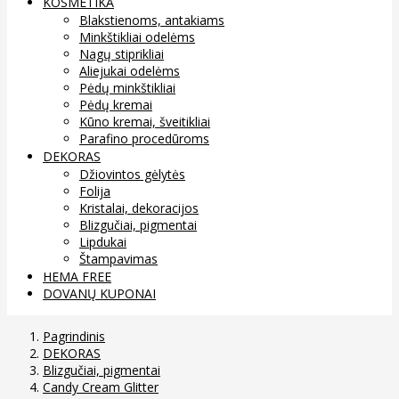
KOSMETIKA
Blakstienoms, antakiams
Minkštikliai odelėms
Nagų stiprikliai
Aliejukai odelėms
Pėdų minkštikliai
Pėdų kremai
Kūno kremai, šveitikliai
Parafino procedūroms
DEKORAS
Džiovintos gėlytės
Folija
Kristalai, dekoracijos
Blizgučiai, pigmentai
Lipdukai
Štampavimas
HEMA FREE
DOVANŲ KUPONAI
Pagrindinis
DEKORAS
Blizgučiai, pigmentai
Candy Cream Glitter