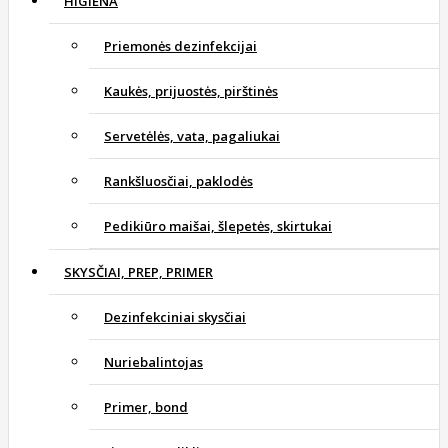
HIGIENA
Priemonės dezinfekcijai
Kaukės, prijuostės, pirštinės
Servetėlės, vata, pagaliukai
Rankšluosčiai, paklodės
Pedikiūro maišai, šlepetės, skirtukai
SKYSČIAI, PREP, PRIMER
Dezinfekciniai skysčiai
Nuriebalintojas
Primer, bond