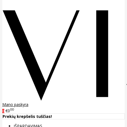
Mano paskyra
00
€0
0
Prekių krepšelis tuščias!
IŠPARDAVIMAS