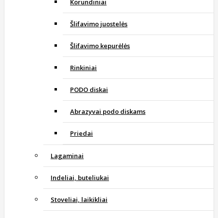
Korundiniai
Šlifavimo juostelės
Šlifavimo kepurėlės
Rinkiniai
PODO diskai
Abrazyvai podo diskams
Priedai
Lagaminai
Indeliai, buteliukai
Stoveliai, laikikliai