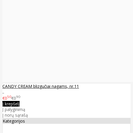
CANDY CREAM blizgučiai nagams, nr.11
..
50
90
€0
€0
Į krepšelį
Į palyginimą
Į norų sąrašą
Kategorijos