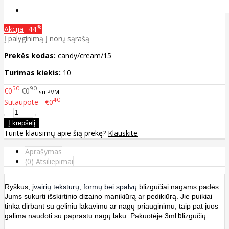
%
Akcija
-44
Į palyginimą
Į norų sąrašą
Prekės kodas:
candy/cream/15
Turimas kiekis:
10
50
90
€0
€0
su PVM
40
Sutaupote - €0
Turite klausimų apie šią prekę?
Klauskite
Aprašymas
(0) Atsiliepimai
Ryškūs, į
vairių tekstūrų, formų bei spalvų
blizgučiai nagams padės
Jums sukurti išskirtinio dizaino manikiūrą ar pedikiūrą. Jie puikiai
tinka dirbant su geliniu lakavimu ar nagų priauginimu, taip pat juos
galima naudoti su paprastu nagų laku. Pakuotėje 3ml
b
lizgučių.