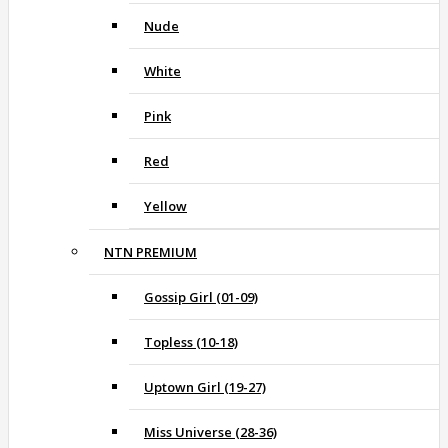
Nude
White
Pink
Red
Yellow
NTN PREMIUM
Gossip Girl (01-09)
Topless (10-18)
Uptown Girl (19-27)
Miss Universe (28-36)