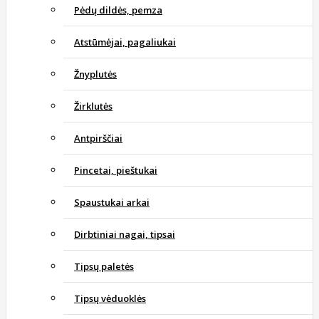
Pėdų dildės, pemza
Atstūmėjai, pagaliukai
Žnyplutės
Žirklutės
Antpirščiai
Pincetai, pieštukai
Spaustukai arkai
Dirbtiniai nagai, tipsai
Tipsų paletės
Tipsų vėduoklės