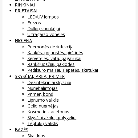
RINKINIAI
PRIETAISAI
LED/UV lempos
Frezos
Dulkių surinkėjai
Ultragarso vonelės
HIGIENA
Priemonės dezinfekcijai
Kaukės, prijuostės, pirštinės
Servetėlės, vata, pagaliukai
Rankšluosčiai, paklodės
Pedikiūro maišai, šlepetės, skirtukai
SKYSČIAI, PREP, PRIMER
Dezinfekciniai skysčiai
Nuriebalintojas
Primer, bond
Lipnumo valiklis
Gelio nuėmėjas
Kosmetinis acetonas
Skysčiai akrilui, polygeliui
Teptukų valiklis
BAZĖS
Skaidrios