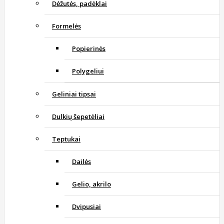
Dėžutės, padėklai
Formelės
Popierinės
Polygeliui
Geliniai tipsai
Dulkių šepetėliai
Teptukai
Dailės
Gelio, akrilo
Dvipusiai