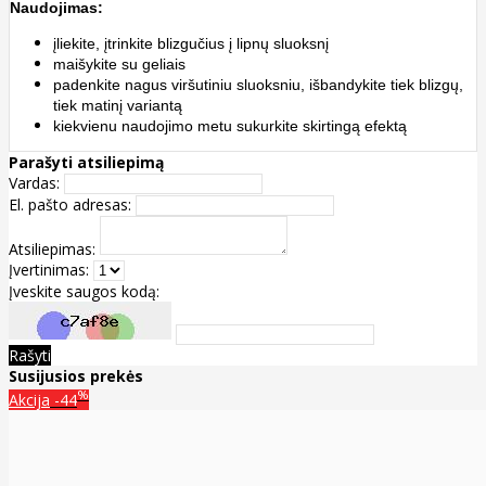
Naudojimas:
įliekite, įtrinkite blizgučius į lipnų sluoksnį
maišykite su geliais
padenkite nagus viršutiniu sluoksniu, išbandykite tiek blizgų,
tiek matinį variantą
kiekvienu naudojimo metu sukurkite skirtingą efektą
Parašyti atsiliepimą
Vardas:
El. pašto adresas:
Atsiliepimas:
Įvertinimas:
Įveskite saugos kodą:
Rašyti
Susijusios prekės
%
Akcija
-44