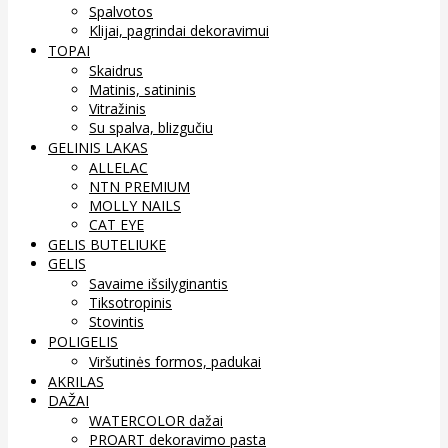
Spalvotos
Klijai, pagrindai dekoravimui
TOPAI
Skaidrus
Matinis, satininis
Vitražinis
Su spalva, blizgučiu
GELINIS LAKAS
ALLELAC
NTN PREMIUM
MOLLY NAILS
CAT EYE
GELIS BUTELIUKE
GELIS
Savaime išsilyginantis
Tiksotropinis
Stovintis
POLIGELIS
Viršutinės formos, padukai
AKRILAS
DAŽAI
WATERCOLOR dažai
PROART dekoravimo pasta