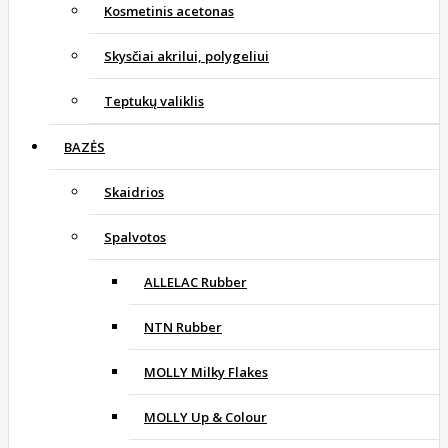
Kosmetinis acetonas
Skysčiai akrilui, polygeliui
Teptukų valiklis
BAZĖS
Skaidrios
Spalvotos
ALLELAC Rubber
NTN Rubber
MOLLY Milky Flakes
MOLLY Up & Colour