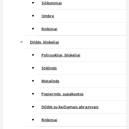
Silikoniniai
Ombre
Rinkiniai
Dildės, blokeliai
Poliruokliai, blokeliai
Stiklinės
Metalinės
Popierinės, supakuotos
Dildės su keičiamais abrazyvais
Rinkiniai