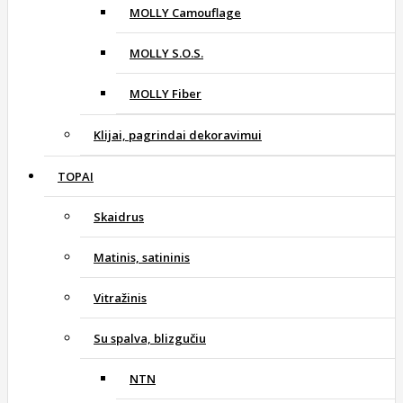
MOLLY Camouflage
MOLLY S.O.S.
MOLLY Fiber
Klijai, pagrindai dekoravimui
TOPAI
Skaidrus
Matinis, satininis
Vitražinis
Su spalva, blizgučiu
NTN