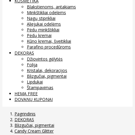
KOSMETIKA
Blakstienoms, antakiams
Minkštikliai odelėms
Nagų stiprikliai
Aliejukai odelėms
Pėdų minkštikliai
Pėdų kremai
Kūno kremai, šveitikliai
Parafino procedūroms
DEKORAS
Džiovintos gėlytės
Folija
Kristalai, dekoracijos
Blizgučiai, pigmentai
Lipdukai
Štampavimas
HEMA FREE
DOVANŲ KUPONAI
Pagrindinis
DEKORAS
Blizgučiai, pigmentai
Candy Cream Glitter