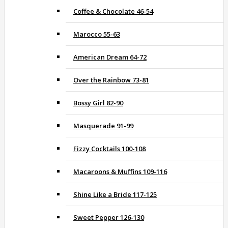
Coffee & Chocolate 46-54
Marocco 55-63
American Dream 64-72
Over the Rainbow 73-81
Bossy Girl 82-90
Masquerade 91-99
Fizzy Cocktails 100-108
Macaroons & Muffins 109-116
Shine Like a Bride 117-125
Sweet Pepper 126-130