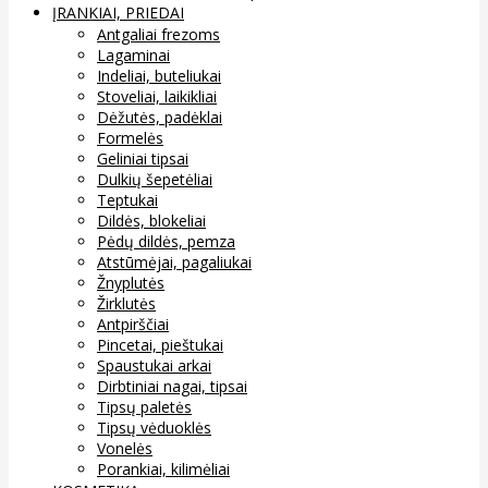
ĮRANKIAI, PRIEDAI
Antgaliai frezoms
Lagaminai
Indeliai, buteliukai
Stoveliai, laikikliai
Dėžutės, padėklai
Formelės
Geliniai tipsai
Dulkių šepetėliai
Teptukai
Dildės, blokeliai
Pėdų dildės, pemza
Atstūmėjai, pagaliukai
Žnyplutės
Žirklutės
Antpirščiai
Pincetai, pieštukai
Spaustukai arkai
Dirbtiniai nagai, tipsai
Tipsų paletės
Tipsų vėduoklės
Vonelės
Porankiai, kilimėliai