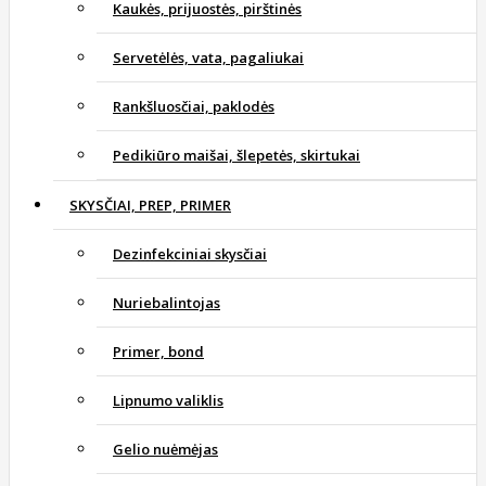
Kaukės, prijuostės, pirštinės
Servetėlės, vata, pagaliukai
Rankšluosčiai, paklodės
Pedikiūro maišai, šlepetės, skirtukai
SKYSČIAI, PREP, PRIMER
Dezinfekciniai skysčiai
Nuriebalintojas
Primer, bond
Lipnumo valiklis
Gelio nuėmėjas