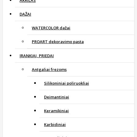
AKRILAS
DAŽAI
WATERCOLOR dažai
PROART dekoravimo pasta
ĮRANKIAI, PRIEDAI
Antgaliai frezoms
Silikoniniai poliruokliai
Deimantiniai
Keramikiniai
Karbidiniai