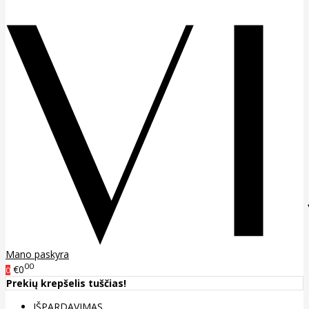
Mano paskyra
00
€0
0
Prekių krepšelis tuščias!
IŠPARDAVIMAS