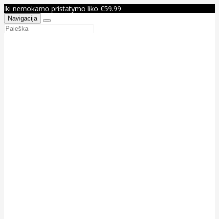
Iki nemokamo pristatymo liko €59.99
Navigacija