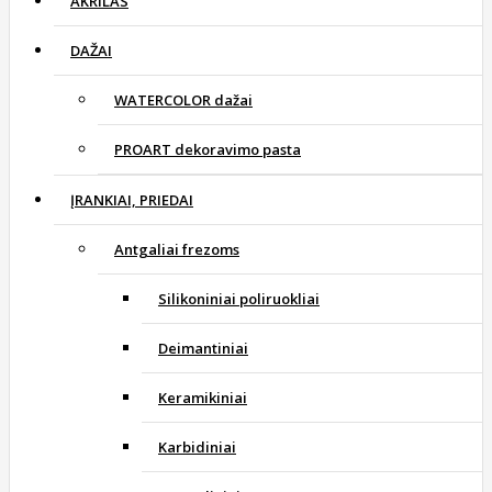
AKRILAS
DAŽAI
WATERCOLOR dažai
PROART dekoravimo pasta
ĮRANKIAI, PRIEDAI
Antgaliai frezoms
Silikoniniai poliruokliai
Deimantiniai
Keramikiniai
Karbidiniai