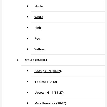
Nude
White
Pink
Red
Yellow
NTN PREMIUM
Gossip Girl (01-09)
Topless (10-18)
Uptown Girl (19-27)
Miss Universe (28-36)