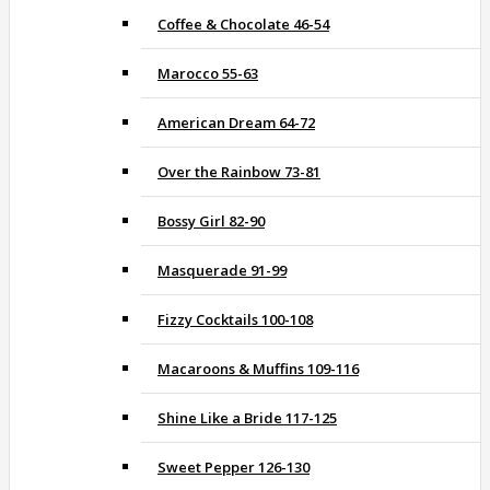
Coffee & Chocolate 46-54
Marocco 55-63
American Dream 64-72
Over the Rainbow 73-81
Bossy Girl 82-90
Masquerade 91-99
Fizzy Cocktails 100-108
Macaroons & Muffins 109-116
Shine Like a Bride 117-125
Sweet Pepper 126-130