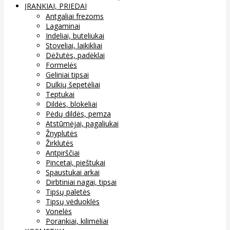
ĮRANKIAI, PRIEDAI
Antgaliai frezoms
Lagaminai
Indeliai, buteliukai
Stoveliai, laikikliai
Dėžutės, padėklai
Formelės
Geliniai tipsai
Dulkių šepetėliai
Teptukai
Dildės, blokeliai
Pėdų dildės, pemza
Atstūmėjai, pagaliukai
Žnyplutės
Žirklutės
Antpirščiai
Pincetai, pieštukai
Spaustukai arkai
Dirbtiniai nagai, tipsai
Tipsų paletės
Tipsų vėduoklės
Vonelės
Porankiai, kilimėliai