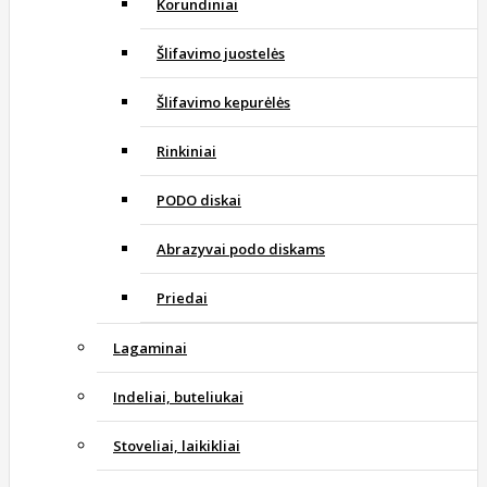
Korundiniai
Šlifavimo juostelės
Šlifavimo kepurėlės
Rinkiniai
PODO diskai
Abrazyvai podo diskams
Priedai
Lagaminai
Indeliai, buteliukai
Stoveliai, laikikliai