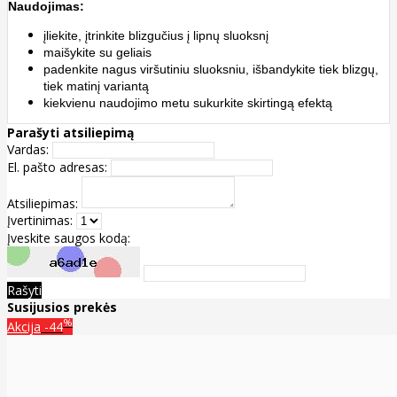
Naudojimas:
įliekite, įtrinkite blizgučius į lipnų sluoksnį
maišykite su geliais
padenkite nagus viršutiniu sluoksniu, išbandykite tiek blizgų,
tiek matinį variantą
kiekvienu naudojimo metu sukurkite skirtingą efektą
Parašyti atsiliepimą
Vardas:
El. pašto adresas:
Atsiliepimas:
Įvertinimas:
Įveskite saugos kodą:
Rašyti
Susijusios prekės
%
Akcija
-44