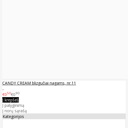
CANDY CREAM blizgučiai nagams, nr.11
..
50
90
€0
€0
Į krepšelį
Į palyginimą
Į norų sąrašą
Kategorijos