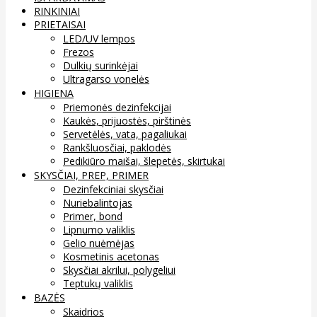
RINKINIAI
PRIETAISAI
LED/UV lempos
Frezos
Dulkių surinkėjai
Ultragarso vonelės
HIGIENA
Priemonės dezinfekcijai
Kaukės, prijuostės, pirštinės
Servetėlės, vata, pagaliukai
Rankšluosčiai, paklodės
Pedikiūro maišai, šlepetės, skirtukai
SKYSČIAI, PREP, PRIMER
Dezinfekciniai skysčiai
Nuriebalintojas
Primer, bond
Lipnumo valiklis
Gelio nuėmėjas
Kosmetinis acetonas
Skysčiai akrilui, polygeliui
Teptukų valiklis
BAZĖS
Skaidrios