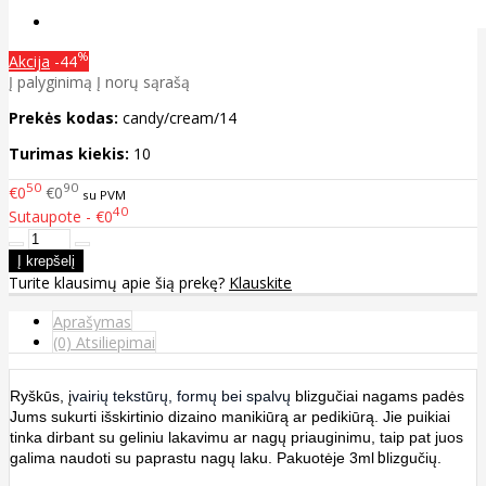
%
Akcija
-44
Į palyginimą
Į norų sąrašą
Prekės kodas:
candy/cream/14
Turimas kiekis:
10
50
90
€0
€0
su PVM
40
Sutaupote - €0
Turite klausimų apie šią prekę?
Klauskite
Aprašymas
(0) Atsiliepimai
Ryškūs, į
vairių tekstūrų, formų bei spalvų
blizgučiai nagams padės
Jums sukurti išskirtinio dizaino manikiūrą ar pedikiūrą. Jie puikiai
tinka dirbant su geliniu lakavimu ar nagų priauginimu, taip pat juos
galima naudoti su paprastu nagų laku. Pakuotėje 3ml
b
lizgučių.