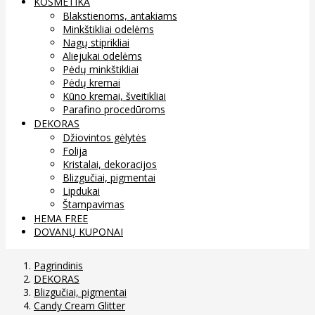
KOSMETIKA
Blakstienoms, antakiams
Minkštikliai odelėms
Nagų stiprikliai
Aliejukai odelėms
Pėdų minkštikliai
Pėdų kremai
Kūno kremai, šveitikliai
Parafino procedūroms
DEKORAS
Džiovintos gėlytės
Folija
Kristalai, dekoracijos
Blizgučiai, pigmentai
Lipdukai
Štampavimas
HEMA FREE
DOVANŲ KUPONAI
Pagrindinis
DEKORAS
Blizgučiai, pigmentai
Candy Cream Glitter