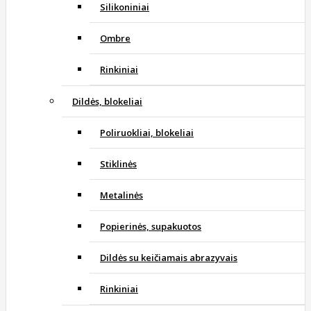
Silikoniniai
Ombre
Rinkiniai
Dildės, blokeliai
Poliruokliai, blokeliai
Stiklinės
Metalinės
Popierinės, supakuotos
Dildės su keičiamais abrazyvais
Rinkiniai