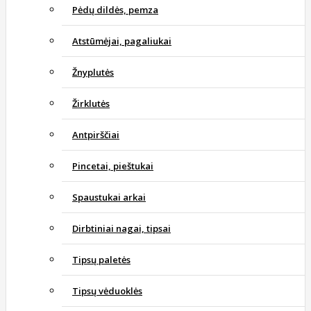
Pėdų dildės, pemza
Atstūmėjai, pagaliukai
Žnyplutės
Žirklutės
Antpirščiai
Pincetai, pieštukai
Spaustukai arkai
Dirbtiniai nagai, tipsai
Tipsų paletės
Tipsų vėduoklės