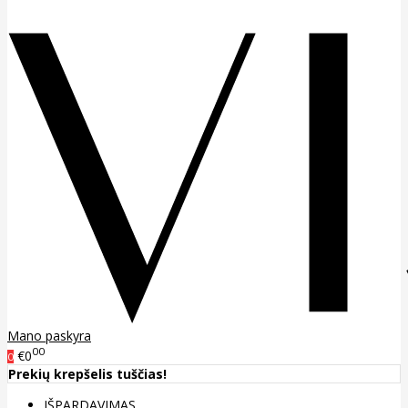
Mano paskyra
00
€0
0
Prekių krepšelis tuščias!
IŠPARDAVIMAS