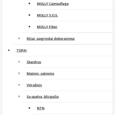
MOLLY Camouflage
MOLLY S.O.S.
MOLLY Fiber
Klijai, pagrindai dekoravimui
TOPAI
Skaidrus
Matinis, satininis
Vitražinis
Su spalva, blizgučiu
NTN