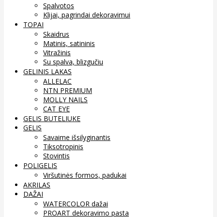
Spalvotos
Klijai, pagrindai dekoravimui
TOPAI
Skaidrus
Matinis, satininis
Vitražinis
Su spalva, blizgučiu
GELINIS LAKAS
ALLELAC
NTN PREMIUM
MOLLY NAILS
CAT EYE
GELIS BUTELIUKE
GELIS
Savaime išsilyginantis
Tiksotropinis
Stovintis
POLIGELIS
Viršutinės formos, padukai
AKRILAS
DAŽAI
WATERCOLOR dažai
PROART dekoravimo pasta