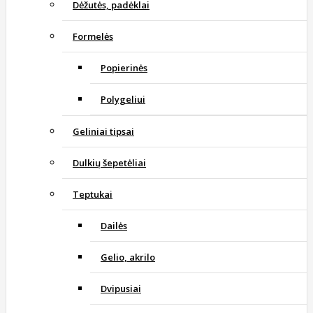
Dėžutės, padėklai
Formelės
Popierinės
Polygeliui
Geliniai tipsai
Dulkių šepetėliai
Teptukai
Dailės
Gelio, akrilo
Dvipusiai