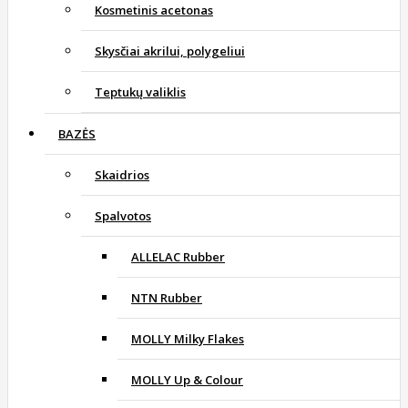
Kosmetinis acetonas
Skysčiai akrilui, polygeliui
Teptukų valiklis
BAZĖS
Skaidrios
Spalvotos
ALLELAC Rubber
NTN Rubber
MOLLY Milky Flakes
MOLLY Up & Colour