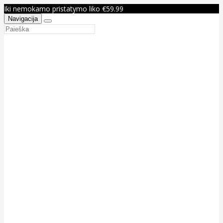
Iki nemokamo pristatymo liko €59.99
Navigacija