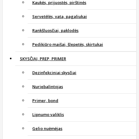
Kaukės, prijuostės, pirštinės
Servetėlės, vata, pagaliukai
Rankšluosčiai, paklodės
Pedikiūro maišai, šlepetės, skirtukai
SKYSČIAI, PREP, PRIMER
Dezinfekciniai skysčiai
Nuriebalintojas
Primer, bond
Lipnumo valiklis
Gelio nuėmėjas