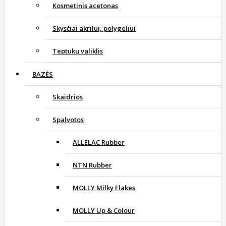
Kosmetinis acetonas
Skysčiai akrilui, polygeliui
Teptukų valiklis
BAZĖS
Skaidrios
Spalvotos
ALLELAC Rubber
NTN Rubber
MOLLY Milky Flakes
MOLLY Up & Colour