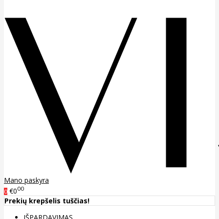
Mano paskyra
00
€0
0
Prekių krepšelis tuščias!
IŠPARDAVIMAS