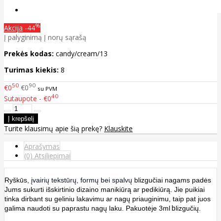
%
Akcija
-44
Į palyginimą
Į norų sąrašą
Prekės kodas:
candy/cream/13
Turimas kiekis:
8
50
90
€0
€0
su PVM
40
Sutaupote - €0
Turite klausimų apie šią prekę?
Klauskite
Aprašymas
(0) Atsiliepimai
Ryškūs, į
vairių tekstūrų, formų bei spalvų
blizgučiai nagams padės
Jums sukurti išskirtinio dizaino manikiūrą ar pedikiūrą. Jie puikiai
tinka dirbant su geliniu lakavimu ar nagų priauginimu, taip pat juos
galima naudoti su paprastu nagų laku. Pakuotėje 3ml
b
lizgučių.