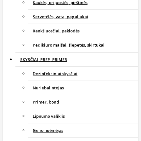
Kaukės, prijuostės, pirštinės
Servetėlės, vata, pagaliukai
Rankšluosčiai, paklodės
Pedikiūro maišai, šlepetės, skirtukai
SKYSČIAI, PREP, PRIMER
Dezinfekciniai skysčiai
Nuriebalintojas
Primer, bond
Lipnumo valiklis
Gelio nuėmėjas