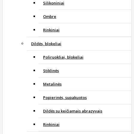
Silikoniniai
Ombre
Rinkiniai
Dildės, blokeliai
Poliruokliai, blokeliai
Stiklinės
Metalinės
Popierinės, supakuotos
Dildės su keičiamais abrazyvais
Rinkiniai