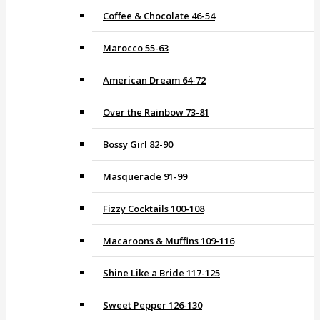
Coffee & Chocolate 46-54
Marocco 55-63
American Dream 64-72
Over the Rainbow 73-81
Bossy Girl 82-90
Masquerade 91-99
Fizzy Cocktails 100-108
Macaroons & Muffins 109-116
Shine Like a Bride 117-125
Sweet Pepper 126-130