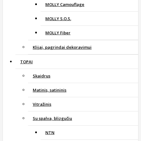
MOLLY Camouflage
MOLLY S.O.S.
MOLLY Fiber
Klijai, pagrindai dekoravimui
TOPAI
Skaidrus
Matinis, satininis
Vitražinis
Su spalva, blizgučiu
NTN