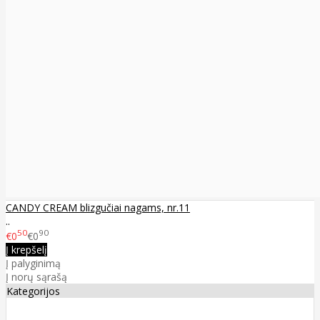
CANDY CREAM blizgučiai nagams, nr.11
..
50
90
€0
€0
Į krepšelį
Į palyginimą
Į norų sąrašą
Kategorijos