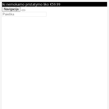
Iki nemokamo pristatymo liko €59.99
Navigacija