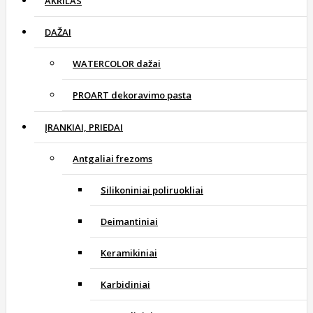
AKRILAS
DAŽAI
WATERCOLOR dažai
PROART dekoravimo pasta
ĮRANKIAI, PRIEDAI
Antgaliai frezoms
Silikoniniai poliruokliai
Deimantiniai
Keramikiniai
Karbidiniai