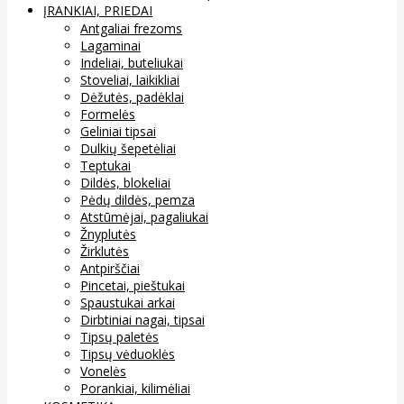
ĮRANKIAI, PRIEDAI
Antgaliai frezoms
Lagaminai
Indeliai, buteliukai
Stoveliai, laikikliai
Dėžutės, padėklai
Formelės
Geliniai tipsai
Dulkių šepetėliai
Teptukai
Dildės, blokeliai
Pėdų dildės, pemza
Atstūmėjai, pagaliukai
Žnyplutės
Žirklutės
Antpirščiai
Pincetai, pieštukai
Spaustukai arkai
Dirbtiniai nagai, tipsai
Tipsų paletės
Tipsų vėduoklės
Vonelės
Porankiai, kilimėliai