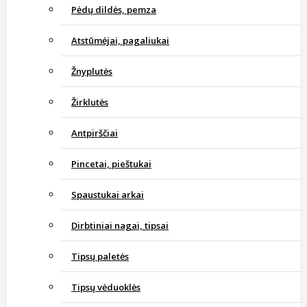
Pėdų dildės, pemza
Atstūmėjai, pagaliukai
Žnyplutės
Žirklutės
Antpirščiai
Pincetai, pieštukai
Spaustukai arkai
Dirbtiniai nagai, tipsai
Tipsų paletės
Tipsų vėduoklės