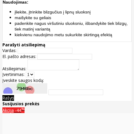
Naudojimas:
įliekite, įtrinkite blizgučius į lipnų sluoksnį
maišykite su geliais
padenkite nagus viršutiniu sluoksniu, išbandykite tiek blizgų,
tiek matinį variantą
kiekvienu naudojimo metu sukurkite skirtingą efektą
Parašyti atsiliepimą
Vardas:
El. pašto adresas:
Atsiliepimas:
Įvertinimas:
Įveskite saugos kodą:
Rašyti
Susijusios prekės
%
Akcija
-44