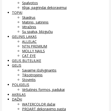
Spalvotos
Klijai, pagrindai dekoravimui
TOPAI
Skaidrus
Matinis, satininis
Vitražinis
Su spalva, blizgučiu
GELINIS LAKAS
ALLELAC
NTN PREMIUM
MOLLY NAILS
CAT EYE
GELIS BUTELIUKE
GELIS
Savaime išsilyginantis
Tiksotropinis
Stovintis
POLIGELIS
Viršutinės formos, padukai
AKRILAS
DAŽAI
WATERCOLOR dažai
PROART dekoravimo pasta