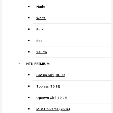
Nude
White
Pink
Red
Yellow
NTN PREMIUM
Gossip Girl (01-09)
Topless (10-18)
Uptown Girl (19-27)
Miss Universe (28-36)