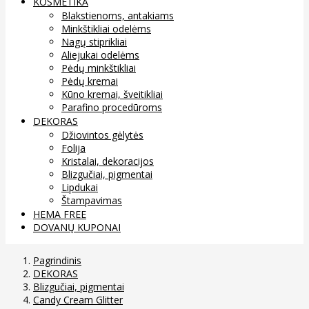
KOSMETIKA
Blakstienoms, antakiams
Minkštikliai odelėms
Nagų stiprikliai
Aliejukai odelėms
Pėdų minkštikliai
Pėdų kremai
Kūno kremai, šveitikliai
Parafino procedūroms
DEKORAS
Džiovintos gėlytės
Folija
Kristalai, dekoracijos
Blizgučiai, pigmentai
Lipdukai
Štampavimas
HEMA FREE
DOVANŲ KUPONAI
Pagrindinis
DEKORAS
Blizgučiai, pigmentai
Candy Cream Glitter