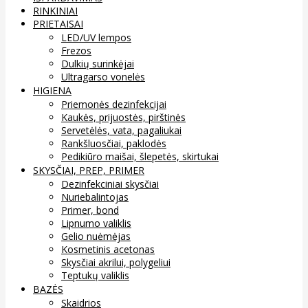
RINKINIAI
PRIETAISAI
LED/UV lempos
Frezos
Dulkių surinkėjai
Ultragarso vonelės
HIGIENA
Priemonės dezinfekcijai
Kaukės, prijuostės, pirštinės
Servetėlės, vata, pagaliukai
Rankšluosčiai, paklodės
Pedikiūro maišai, šlepetės, skirtukai
SKYSČIAI, PREP, PRIMER
Dezinfekciniai skysčiai
Nuriebalintojas
Primer, bond
Lipnumo valiklis
Gelio nuėmėjas
Kosmetinis acetonas
Skysčiai akrilui, polygeliui
Teptukų valiklis
BAZĖS
Skaidrios