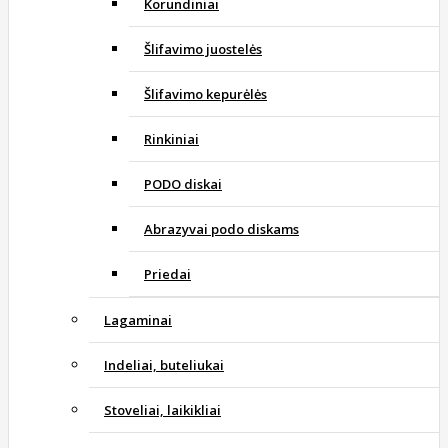
Korundiniai
Šlifavimo juostelės
Šlifavimo kepurėlės
Rinkiniai
PODO diskai
Abrazyvai podo diskams
Priedai
Lagaminai
Indeliai, buteliukai
Stoveliai, laikikliai