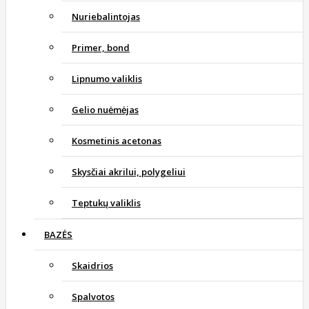
Nuriebalintojas
Primer, bond
Lipnumo valiklis
Gelio nuėmėjas
Kosmetinis acetonas
Skysčiai akrilui, polygeliui
Teptukų valiklis
BAZĖS
Skaidrios
Spalvotos