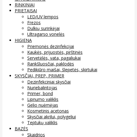
RINKINIAI
PRIETAISAI
LED/UV lempos
Frezos
Dulkių surinkėjai
Ultragarso vonelės
HIGIENA
Priemonės dezinfekcijai
Kaukės, prijuostės, pirštinės
Servetėlės, vata, pagaliukai
Rankšluosčiai, paklodės
Pedikiūro maišai, šlepetės, skirtukai
SKYSČIAI, PREP, PRIMER
Dezinfekciniai skysčiai
Nuriebalintojas
Primer, bond
Lipnumo valiklis
Gelio nuėmėjas
Kosmetinis acetonas
Skysčiai akrilui, polygeliui
Teptukų valiklis
BAZĖS
Skaidrios