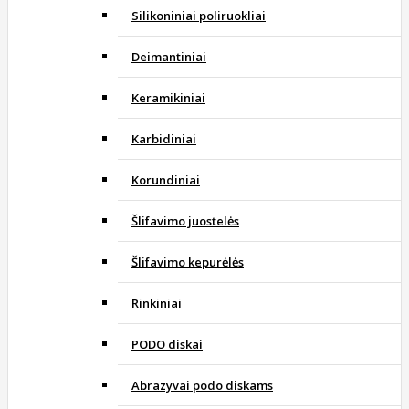
Silikoniniai poliruokliai
Deimantiniai
Keramikiniai
Karbidiniai
Korundiniai
Šlifavimo juostelės
Šlifavimo kepurėlės
Rinkiniai
PODO diskai
Abrazyvai podo diskams