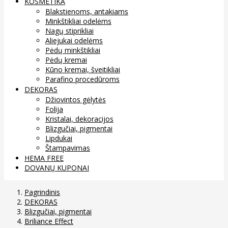
KOSMETIKA
Blakstienoms, antakiams
Minkštikliai odelėms
Nagų stiprikliai
Aliejukai odelėms
Pėdų minkštikliai
Pėdų kremai
Kūno kremai, šveitikliai
Parafino procedūroms
DEKORAS
Džiovintos gėlytės
Folija
Kristalai, dekoracijos
Blizgučiai, pigmentai
Lipdukai
Štampavimas
HEMA FREE
DOVANŲ KUPONAI
Pagrindinis
DEKORAS
Blizgučiai, pigmentai
Briliance Effect