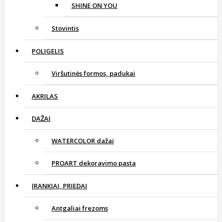
SHINE ON YOU
Stovintis
POLIGELIS
Viršutinės formos, padukai
AKRILAS
DAŽAI
WATERCOLOR dažai
PROART dekoravimo pasta
ĮRANKIAI, PRIEDAI
Antgaliai frezoms