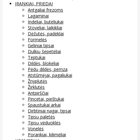
ĮRANKIAI, PRIEDAI
Antgaliai frezoms
Lagaminai
Indeliai, buteliukai
Stoveliai, laikikliai
Dėžutės, padėklai
Formelės
Geliniai tipsai
Dulkių šepetėliai
Teptukai
Dildės, blokeliai
Pėdų dildės, pemza
Atstūmėjai, pagaliukai
Žnyplutės
Žirklutės
Antpirščiai
Pincetai, pieštukai
Spaustukai arkai
Dirbtiniai nagai, tipsai
Tipsų paletės
Tipsų vėduoklės
Vonelės
Porankiai, kilimėliai