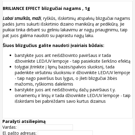
BRILIANCE EFFECT blizgučiai nagams , 1g
Labai smulkūs, maži
,
ryškūs, išskirtinių atspalvių blizgučiai nagams
padės Jums sukurti išskirtinio dizaino manikiūrą ar pedikiūrą. Jie
puikiai tinka dirbant su geliniu lakavimu ar nagų priauginimu, taip
pat juos galima naudoti su paprastu nagų laku.
Šiuos blizgučius galite naudoti įvairiais būdais:
barstykite juos ant neišdžiovinto paviršaus ir tada
džiovinkite LED/UV lempoje - taip pasieksite šerkšno efektą
tolygiai įtrinkite į lipnų bazės/spalvos sluoksnį, tada
padenkite viršutiniu sluoksniu ir džiovinkite LED/UV lempoje
- taip nago paviršius bus lygus, o įlieti blizgučiai žibės
mažomis, ryškiomis dalelėmis
barstykite juos ant neišdžiovintų dažų paviršiaus t.y.
ornamentų ir linijų ir tada džiovinkite LED/UV lempoje - taip
išskirdami bei pabrėždami savo kurtus dizainus
Parašyti atsiliepimą
Vardas:
El. pašto adresas: