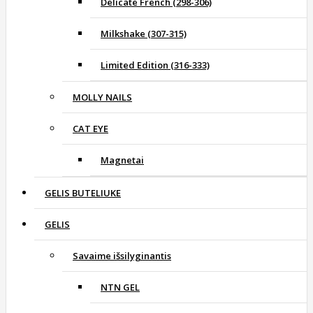
Delicate French (298-306)
Milkshake (307-315)
Limited Edition (316-333)
MOLLY NAILS
CAT EYE
Magnetai
GELIS BUTELIUKE
GELIS
Savaime išsilyginantis
NTN GEL