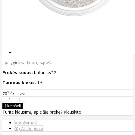
Į palyginimą
Į norų sąrašą
Prekės kodas:
briliance/12
Turimas kiekis:
19
90
€0
su PVM
Turite klausimų apie šią prekę?
Klauskite
Aprašymas
(0) Atsiliepimai