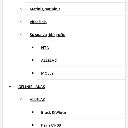
Matinis, satininis
Vitražinis
Su spalva, blizgučiu
NTN
ALLELAC
MOLLY
GELINIS LAKAS
ALLELAC
Black & White
Paris 01-09