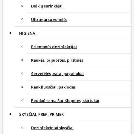
Dulkių surinkėjai
Ultragarso vonelės
HIGIENA
Priemonės dezinfekcijai
Kaukės, prijuostės, pirštinės
Servetėlės, vata, pagaliukai
Rankšluosčiai, paklodės
Pedikiūro maišai, šlepetės, skirtukai
SKYSČIAI, PREP, PRIMER
Dezinfekciniai skysčiai