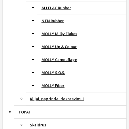
ALLELAC Rubber
NTN Rubber
MOLLY Milky Flakes
MOLLY Up & Colour
MOLLY Camouflage
MOLLY S.O.S.
MOLLY Fiber
Klijai, pagrindai dekoravimui
TOPAI
Skaidrus