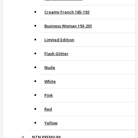
Creamy French 185-192
Business Woman 193-201
Limited Edition
Flash Glitter
Nude
White
Pink
Red
Yellow
NTN PREMIUM