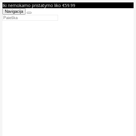
Iki nemokamo pristatymo liko €59.99
Navigacija