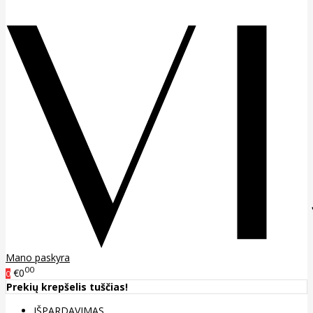
Mano paskyra
00
€0
0
Prekių krepšelis tuščias!
IŠPARDAVIMAS