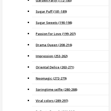
Garden Party (172-180)
Sugar Puff (181-189)
Sugar Sweets (190-198)
Passion for Love (199-207)
Drama Queen (208-216)
Impression (253-262)
Oriental Delice (263-271)
Neomagic (272-279)
Springtime selfie (280-288)
Viral colors (289-297)