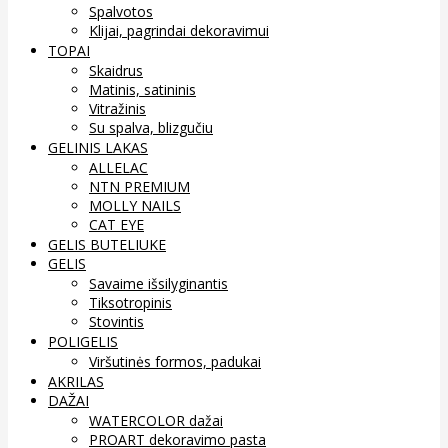
Spalvotos
Klijai, pagrindai dekoravimui
TOPAI
Skaidrus
Matinis, satininis
Vitražinis
Su spalva, blizgučiu
GELINIS LAKAS
ALLELAC
NTN PREMIUM
MOLLY NAILS
CAT EYE
GELIS BUTELIUKE
GELIS
Savaime išsilyginantis
Tiksotropinis
Stovintis
POLIGELIS
Viršutinės formos, padukai
AKRILAS
DAŽAI
WATERCOLOR dažai
PROART dekoravimo pasta