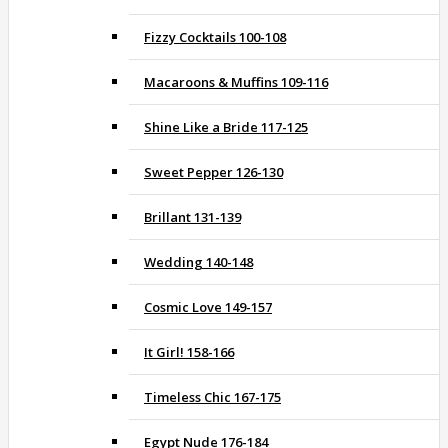
Fizzy Cocktails 100-108
Macaroons & Muffins 109-116
Shine Like a Bride 117-125
Sweet Pepper 126-130
Brillant 131-139
Wedding 140-148
Cosmic Love 149-157
It Girl! 158-166
Timeless Chic 167-175
Egypt Nude 176-184