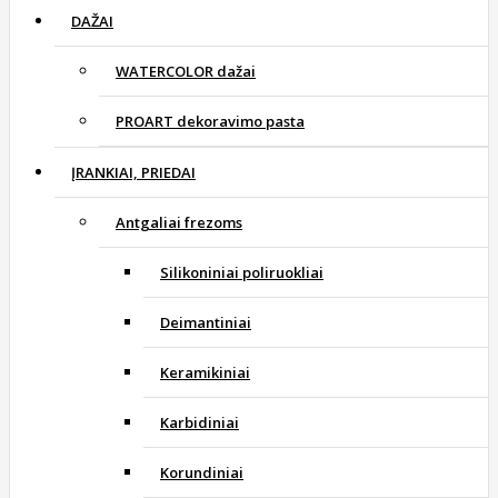
DAŽAI
WATERCOLOR dažai
PROART dekoravimo pasta
ĮRANKIAI, PRIEDAI
Antgaliai frezoms
Silikoniniai poliruokliai
Deimantiniai
Keramikiniai
Karbidiniai
Korundiniai