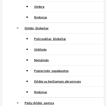
Ombre
Rinkiniai
Dildės, blokeliai
Poliruokliai, blokeliai
Stiklinės
Metalinės
Popierinės, supakuotos
Dildės su keičiamais abrazyvais
Rinkiniai
Pėdų dildės, pemza