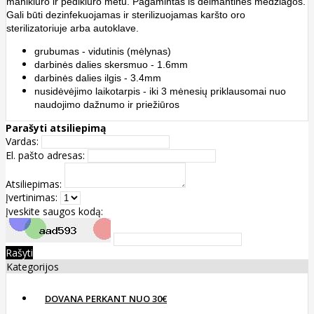
manikiūro ir pedikiūro metu. Pagamintas iš deimantinės medžiagos.
Gali būti dezinfekuojamas ir sterilizuojamas karšto oro
sterilizatoriuje arba autoklave.
grubumas - vidutinis (mėlynas)
darbinės dalies skersmuo - 1.6mm
darbinės dalies ilgis - 3.4mm
nusidėvėjimo laikotarpis - iki 3 mėnesių priklausomai nuo
naudojimo dažnumo ir priežiūros
Parašyti atsiliepimą
Vardas:
El. pašto adresas:
Atsiliepimas:
Įvertinimas:
Įveskite saugos kodą:
Rašyti
Kategorijos
DOVANA PERKANT NUO 30€