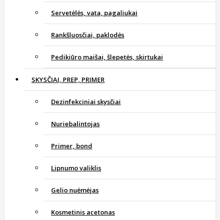
Servetėlės, vata, pagaliukai
Rankšluosčiai, paklodės
Pedikiūro maišai, šlepetės, skirtukai
SKYSČIAI, PREP, PRIMER
Dezinfekciniai skysčiai
Nuriebalintojas
Primer, bond
Lipnumo valiklis
Gelio nuėmėjas
Kosmetinis acetonas