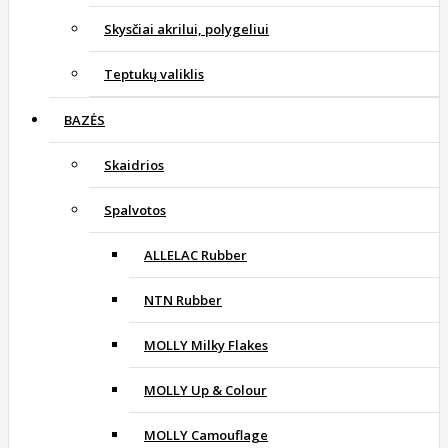
Skysčiai akrilui, polygeliui
Teptukų valiklis
BAZĖS
Skaidrios
Spalvotos
ALLELAC Rubber
NTN Rubber
MOLLY Milky Flakes
MOLLY Up & Colour
MOLLY Camouflage