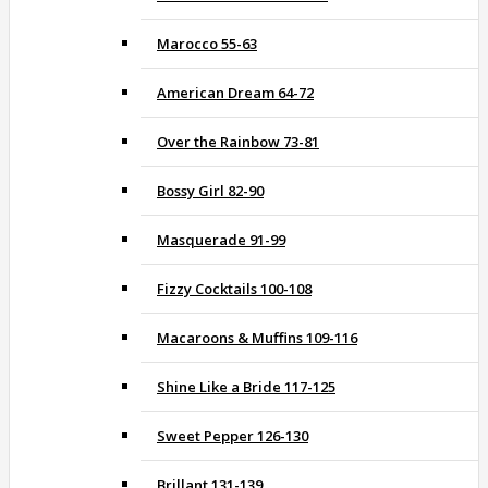
Marocco 55-63
American Dream 64-72
Over the Rainbow 73-81
Bossy Girl 82-90
Masquerade 91-99
Fizzy Cocktails 100-108
Macaroons & Muffins 109-116
Shine Like a Bride 117-125
Sweet Pepper 126-130
Brillant 131-139