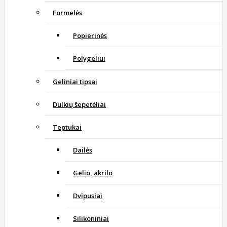
Formelės
Popierinės
Polygeliui
Geliniai tipsai
Dulkių šepetėliai
Teptukai
Dailės
Gelio, akrilo
Dvipusiai
Silikoniniai