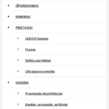
IŠPARDAVIMAS
RINKINIAI
PRIETAISAI
LED/UV lempos
Frezos
Dulkių surinkėjai
Ultragarso vonelės
HIGIENA
Priemonės dezinfekcijai
Kaukės, prijuostės, pirštinės