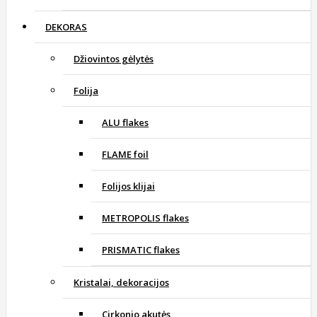
DEKORAS
Džiovintos gėlytės
Folija
ALU flakes
FLAME foil
Folijos klijai
METROPOLIS flakes
PRISMATIC flakes
Kristalai, dekoracijos
Cirkonio akutės