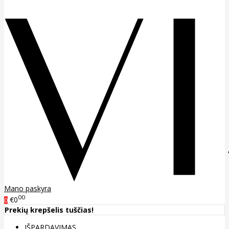
Mano paskyra
00
€0
0
Prekių krepšelis tuščias!
IŠPARDAVIMAS