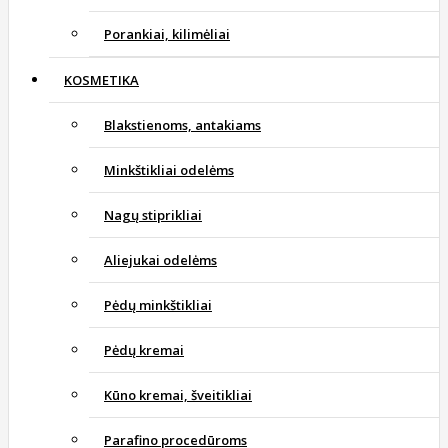
Porankiai, kilimėliai
KOSMETIKA
Blakstienoms, antakiams
Minkštikliai odelėms
Nagų stiprikliai
Aliejukai odelėms
Pėdų minkštikliai
Pėdų kremai
Kūno kremai, šveitikliai
Parafino procedūroms