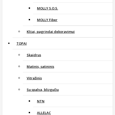
MOLLY S.O.S.
MOLLY Fiber
Klijai, pagrindai dekoravimui
TOPAI
Skaidrus
Matinis, satininis
Vitražinis
Su spalva, blizgučiu
NTN
ALLELAC