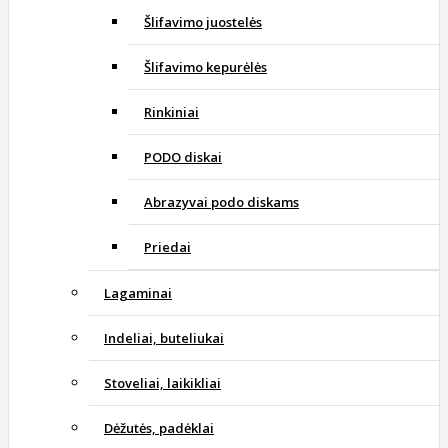
Šlifavimo juostelės
Šlifavimo kepurėlės
Rinkiniai
PODO diskai
Abrazyvai podo diskams
Priedai
Lagaminai
Indeliai, buteliukai
Stoveliai, laikikliai
Dėžutės, padėklai