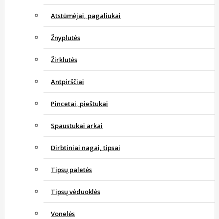
Atstūmėjai, pagaliukai
Žnyplutės
Žirklutės
Antpirščiai
Pincetai, pieštukai
Spaustukai arkai
Dirbtiniai nagai, tipsai
Tipsų paletės
Tipsų vėduoklės
Vonelės