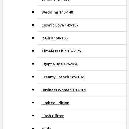
Wedding 140-148
Cosmic Love 149-157
It Girl! 158-166
Timeless Chic 167-175
Egypt Nude 176-184
Creamy French 185-192
Business Woman 193-201
Limited Edition
Flash Glitter
Nude