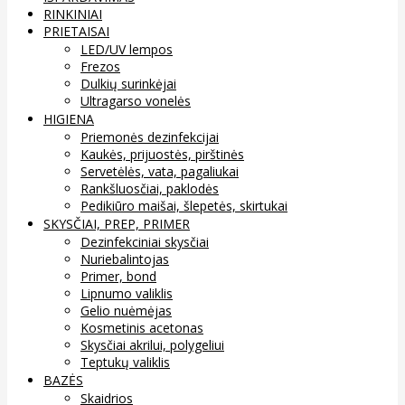
RINKINIAI
PRIETAISAI
LED/UV lempos
Frezos
Dulkių surinkėjai
Ultragarso vonelės
HIGIENA
Priemonės dezinfekcijai
Kaukės, prijuostės, pirštinės
Servetėlės, vata, pagaliukai
Rankšluosčiai, paklodės
Pedikiūro maišai, šlepetės, skirtukai
SKYSČIAI, PREP, PRIMER
Dezinfekciniai skysčiai
Nuriebalintojas
Primer, bond
Lipnumo valiklis
Gelio nuėmėjas
Kosmetinis acetonas
Skysčiai akrilui, polygeliui
Teptukų valiklis
BAZĖS
Skaidrios