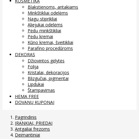
KOSMETIKA
Blakstienoms, antakiams
Minkštikliai odelėms
Nagų stiprikliai
Aliejukai odelėms
Pėdų minkštikliai
Pėdų kremai
Kūno kremai, šveitikliai
Parafino procedūroms
DEKORAS
Džiovintos gėlytės
Folija
Kristalai, dekoracijos
Blizgučiai, pigmentai
Lipdukai
Štampavimas
HEMA FREE
DOVANŲ KUPONAI
Pagrindinis
ĮRANKIAI, PRIEDAI
Antgaliai frezoms
Deimantiniai