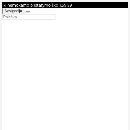
Iki nemokamo pristatymo liko €59.99
Navigacija