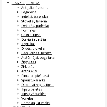
ĮRANKIAI, PRIEDAI
Antgaliai frezoms
Lagaminai
Indeliai, buteliukai
Stoveliai, laikikliai
Dėžutės, padėklai
Formelės
Geliniai tipsai
Dulkių šepetėliai
Teptukai
Dildės, blokeliai
Pėdų dildės, pemza
Atstūmėjai, pagaliukai
Žnyplutės
Žirklutės
Antpirščiai
Pincetai, pieštukai
Spaustukai arkai
Dirbtiniai nagai, tipsai
Tipsų paletės
Tipsų vėduoklės
Vonelės
Porankiai, kilimėliai