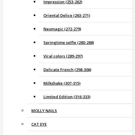
Impression (253-262)
Oriental Delice (263-271)
Neomagic (272-279)
Springtime selfie (280-288)
Viral colors (289-297)
Delicate French (298-306)
Milkshake (307-315)
Limited Edition (316-333)
MOLLY NAILS
CAT EYE