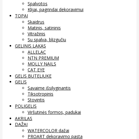
Spalvotos
Klijai, pagrindai dekoravimui
TOPAI
Skaidrus
Matinis, satininis
Vitražinis
Su spalva, blizgučiu
GELINIS LAKAS
ALLELAC
NTN PREMIUM
MOLLY NAILS
CAT EYE
GELIS BUTELIUKE
GELIS
Savaime išsilyginantis
Tiksotropinis
Stovintis
POLIGELIS
Viršutinės formos, padukai
AKRILAS
DAŽAI
WATERCOLOR dažai
PROART dekoravimo pasta