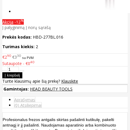
%
Akcija
-12
Į palyginimą
Į norų sąrašą
Prekės kodas:
HBD-277BL.016
Turimas kiekis:
2
90
30
€2
€3
su PVM
40
Sutaupote - €0
Turite klausimų apie šią prekę?
Klauskite
Gamintojas:
HEAD BEAUTY TOOLS
Aprašymas
(0) Atsiliepimai
Profesionalus frezos antgalis skirtas pašalinti kutikulę, pakelti
antnagį ir jį pašalinti. Naudojamas aparatinio arba kombinuoto