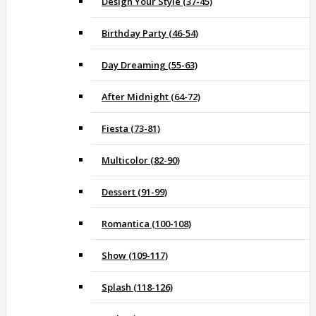
Design Your Style (37-45)
Birthday Party (46-54)
Day Dreaming (55-63)
After Midnight (64-72)
Fiesta (73-81)
Multicolor (82-90)
Dessert (91-99)
Romantica (100-108)
Show (109-117)
Splash (118-126)