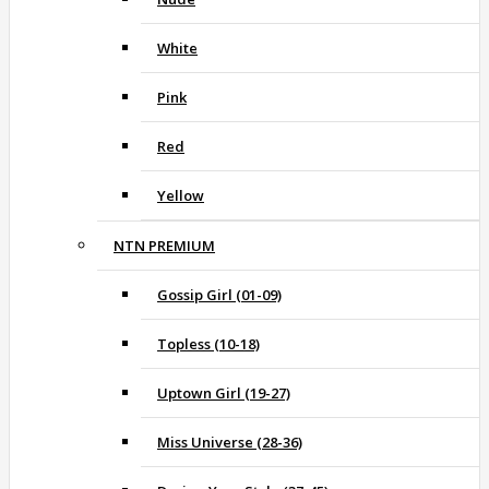
White
Pink
Red
Yellow
NTN PREMIUM
Gossip Girl (01-09)
Topless (10-18)
Uptown Girl (19-27)
Miss Universe (28-36)