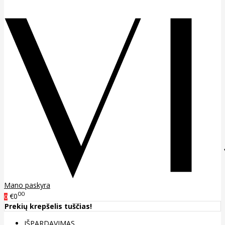
Mano paskyra
00
€0
0
Prekių krepšelis tuščias!
IŠPARDAVIMAS