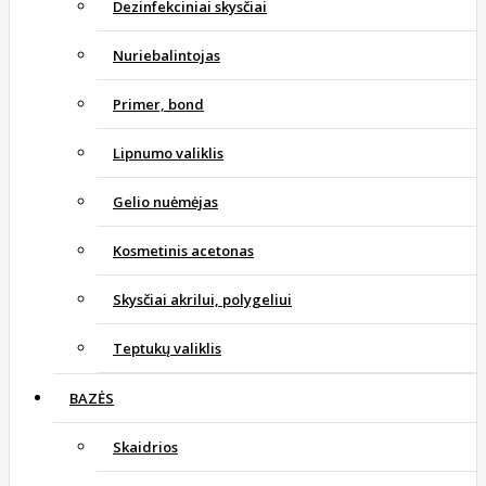
Dezinfekciniai skysčiai
Nuriebalintojas
Primer, bond
Lipnumo valiklis
Gelio nuėmėjas
Kosmetinis acetonas
Skysčiai akrilui, polygeliui
Teptukų valiklis
BAZĖS
Skaidrios