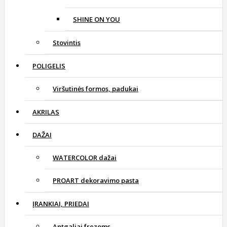
SHINE ON YOU
Stovintis
POLIGELIS
Viršutinės formos, padukai
AKRILAS
DAŽAI
WATERCOLOR dažai
PROART dekoravimo pasta
ĮRANKIAI, PRIEDAI
Antgaliai frezoms