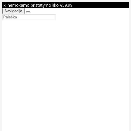
Iki nemokamo pristatymo liko €59.99
Navigacija