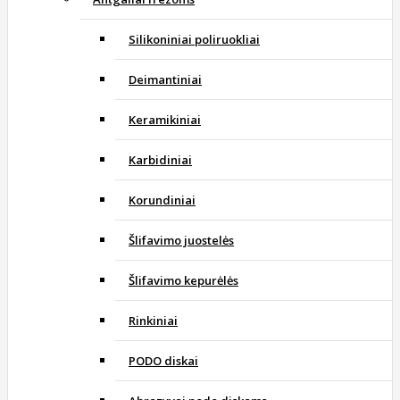
Silikoniniai poliruokliai
Deimantiniai
Keramikiniai
Karbidiniai
Korundiniai
Šlifavimo juostelės
Šlifavimo kepurėlės
Rinkiniai
PODO diskai