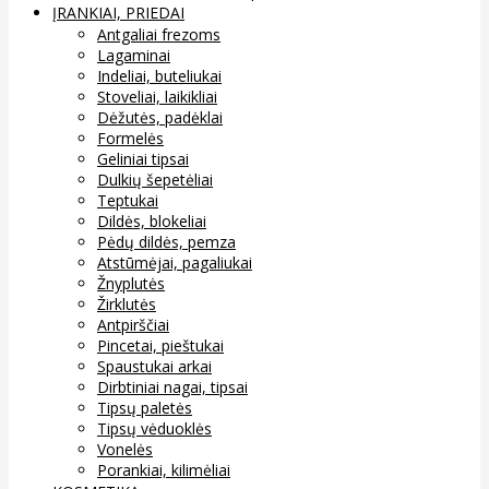
ĮRANKIAI, PRIEDAI
Antgaliai frezoms
Lagaminai
Indeliai, buteliukai
Stoveliai, laikikliai
Dėžutės, padėklai
Formelės
Geliniai tipsai
Dulkių šepetėliai
Teptukai
Dildės, blokeliai
Pėdų dildės, pemza
Atstūmėjai, pagaliukai
Žnyplutės
Žirklutės
Antpirščiai
Pincetai, pieštukai
Spaustukai arkai
Dirbtiniai nagai, tipsai
Tipsų paletės
Tipsų vėduoklės
Vonelės
Porankiai, kilimėliai