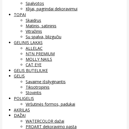
Spalvotos
Klijai, pagrindai dekoravimui
TOPAI
Skaidrus
Matinis, satininis
Vitražinis
Su spalva, blizgučiu
GELINIS LAKAS
ALLELAC
NTN PREMIUM
MOLLY NAILS
CAT EYE
GELIS BUTELIUKE
GELIS
Savaime išsilyginantis
Tiksotropinis
Stovintis
POLIGELIS
Viršutinės formos, padukai
AKRILAS
DAŽAI
WATERCOLOR dažai
PROART dekoravimo pasta