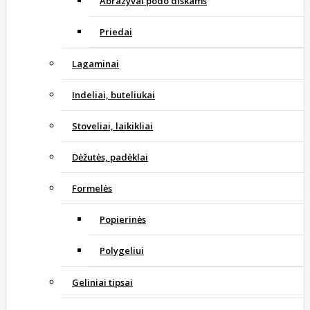
Abrazyvai podo diskams
Priedai
Lagaminai
Indeliai, buteliukai
Stoveliai, laikikliai
Dėžutės, padėklai
Formelės
Popierinės
Polygeliui
Geliniai tipsai