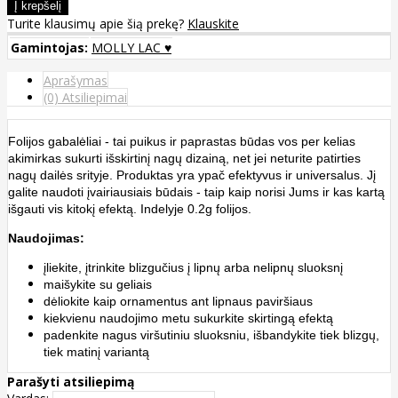
Turite klausimų apie šią prekę?
Klauskite
Gamintojas:
MOLLY LAC ♥
Aprašymas
(0) Atsiliepimai
Folijos gabalėliai - tai puikus ir paprastas būdas vos per kelias
akimirkas sukurti išskirtinį nagų dizainą, net jei neturite patirties
nagų dailės srityje. Produktas yra ypač efektyvus ir universalus. Jį
galite naudoti įvairiausiais būdais - taip kaip norisi Jums ir kas kartą
išgauti vis kitokį efektą. Indelyje 0.2g folijos.
Naudojimas:
įliekite, įtrinkite blizgučius į lipnų arba nelipnų sluoksnį
maišykite su geliais
dėliokite kaip ornamentus ant lipnaus paviršiaus
kiekvienu naudojimo metu sukurkite skirtingą efektą
padenkite nagus viršutiniu sluoksniu, išbandykite tiek blizgų,
tiek matinį variantą
Parašyti atsiliepimą