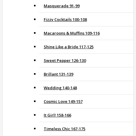
Masquerade 91-99
Fizzy Cocktails 100-108
Macaroons & Muffins 109-116
Shine Like a Bride 117-125
Sweet Pepper 126-130
Brillant 131-139
Wedding 140-148
Cosmic Love 149-157
It Girl! 158-166
Timeless Chic 167-175