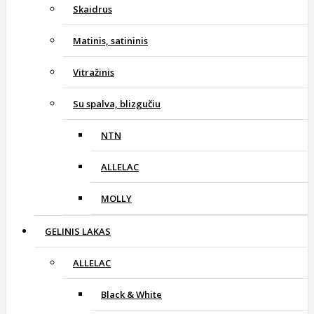
Skaidrus
Matinis, satininis
Vitražinis
Su spalva, blizgučiu
NTN
ALLELAC
MOLLY
GELINIS LAKAS
ALLELAC
Black & White