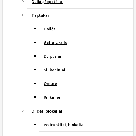
Dulkių šepetėliai
Teptukai
Dailės
Gelio, akrilo
Dvipusiai
Silikoniniai
Ombre
Rinkiniai
Dildės, blokeliai
Poliruokliai, blokeliai