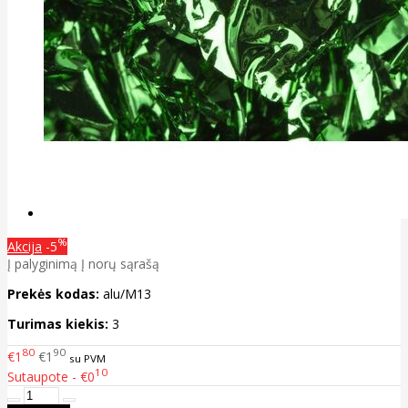
%
Akcija
-5
Į palyginimą
Į norų sąrašą
Prekės kodas:
alu/M13
Turimas kiekis:
3
80
90
€1
€1
su PVM
10
Sutaupote - €0