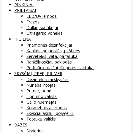
RINKINIAI
PRIETAISAI
LED/UV lempos
Frezos
Dulkių surinkėjai
Ultragarso vonelės
HIGIENA
Priemonės dezinfekcijai
Kaukės, prijuostės, pirštinės
Servetėlės, vata, pagaliukai
Rankšluosčiai, paklodės
Pedikiūro maišai, šlepetės, skirtukai
SKYSČIAI, PREP, PRIMER
Dezinfekciniai skysčiai
Nuriebalintojas
Primer, bond
Lipnumo valiklis
Gelio nuėmėjas
Kosmetinis acetonas
Skysčiai akrilui, polygeliui
Teptukų valiklis
BAZĖS
Skaidrios