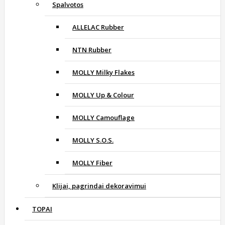
Spalvotos
ALLELAC Rubber
NTN Rubber
MOLLY Milky Flakes
MOLLY Up & Colour
MOLLY Camouflage
MOLLY S.O.S.
MOLLY Fiber
Klijai, pagrindai dekoravimui
TOPAI