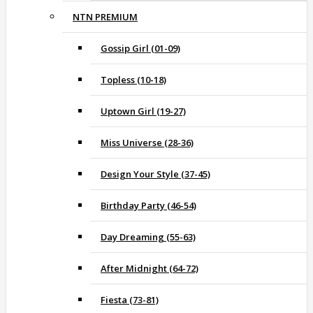
NTN PREMIUM
Gossip Girl (01-09)
Topless (10-18)
Uptown Girl (19-27)
Miss Universe (28-36)
Design Your Style (37-45)
Birthday Party (46-54)
Day Dreaming (55-63)
After Midnight (64-72)
Fiesta (73-81)