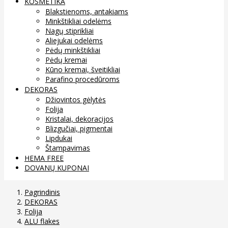
KOSMETIKA
Blakstienoms, antakiams
Minkštikliai odelėms
Nagų stiprikliai
Aliejukai odelėms
Pėdų minkštikliai
Pėdų kremai
Kūno kremai, šveitikliai
Parafino procedūroms
DEKORAS
Džiovintos gėlytės
Folija
Kristalai, dekoracijos
Blizgučiai, pigmentai
Lipdukai
Štampavimas
HEMA FREE
DOVANŲ KUPONAI
Pagrindinis
DEKORAS
Folija
ALU flakes