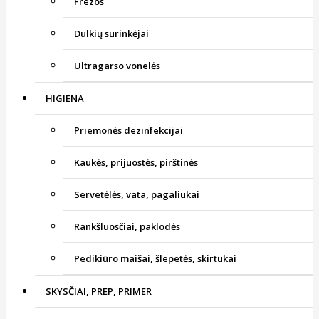
Frezos
Dulkių surinkėjai
Ultragarso vonelės
HIGIENA
Priemonės dezinfekcijai
Kaukės, prijuostės, pirštinės
Servetėlės, vata, pagaliukai
Rankšluosčiai, paklodės
Pedikiūro maišai, šlepetės, skirtukai
SKYSČIAI, PREP, PRIMER