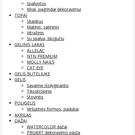
Spalvotos
Klijai, pagrindai dekoravimui
TOPAI
Skaidrus
Matinis, satininis
Vitražinis
Su spalva, blizgučiu
GELINIS LAKAS
ALLELAC
NTN PREMIUM
MOLLY NAILS
CAT EYE
GELIS BUTELIUKE
GELIS
Savaime išsilyginantis
Tiksotropinis
Stovintis
POLIGELIS
Viršutinės formos, padukai
AKRILAS
DAŽAI
WATERCOLOR dažai
PROART dekoravimo pasta