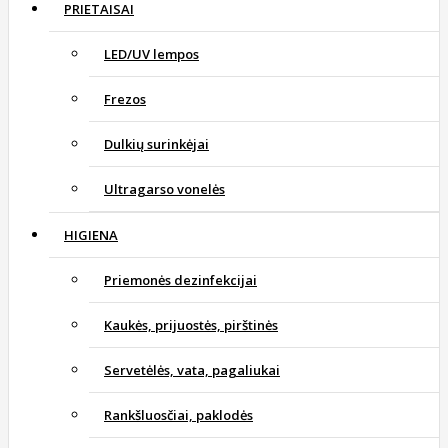
PRIETAISAI
LED/UV lempos
Frezos
Dulkių surinkėjai
Ultragarso vonelės
HIGIENA
Priemonės dezinfekcijai
Kaukės, prijuostės, pirštinės
Servetėlės, vata, pagaliukai
Rankšluosčiai, paklodės