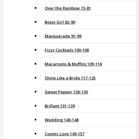
Over the Rainbow 73-81
Bossy Girl 82-90
Masquerade 91-99
Fizzy Cocktails 100-108
Macaroons & Muffins 109-116
Shine Like a Bride 117-125
Sweet Pepper 126-130
Brillant 131-139
Wedding 140-148
Cosmic Love 149-157