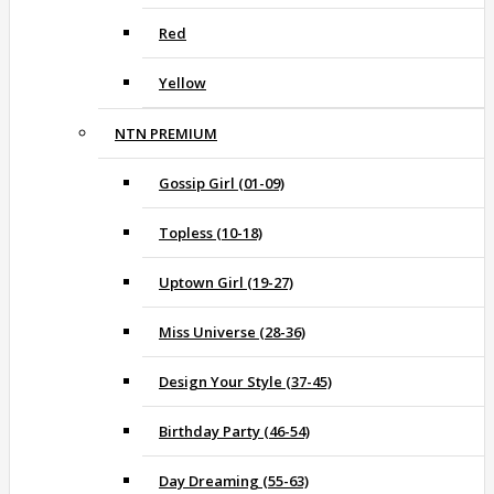
Red
Yellow
NTN PREMIUM
Gossip Girl (01-09)
Topless (10-18)
Uptown Girl (19-27)
Miss Universe (28-36)
Design Your Style (37-45)
Birthday Party (46-54)
Day Dreaming (55-63)