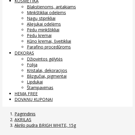
KOSMETIKA
Blakstienoms, antakiams
Minkštikliai odelėms
Nagų stiprikliai
Aliejukai odelėms
Pėdų minkštikliai
Pėdų kremai
Kūno kremai, šveitikliai
Parafino procedūroms
DEKORAS
Džiovintos gėlytės
Folija
Kristalai, dekoracijos
Blizgučiai, pigmentai
Lipdukai
Štampavimas
HEMA FREE
DOVANŲ KUPONAI
Pagrindinis
AKRILAS
Akrilo pudra BRIGH WHITE, 15g