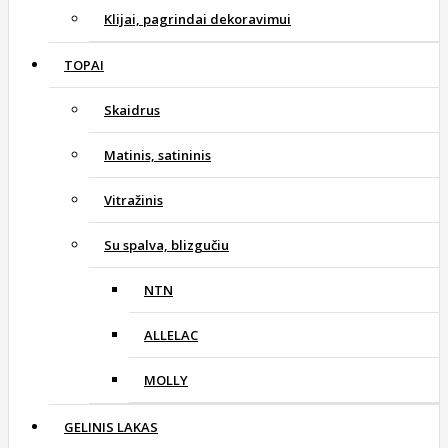
Klijai, pagrindai dekoravimui
TOPAI
Skaidrus
Matinis, satininis
Vitražinis
Su spalva, blizgučiu
NTN
ALLELAC
MOLLY
GELINIS LAKAS