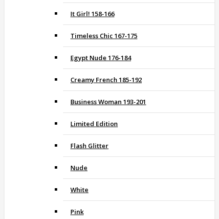
It Girl! 158-166
Timeless Chic 167-175
Egypt Nude 176-184
Creamy French 185-192
Business Woman 193-201
Limited Edition
Flash Glitter
Nude
White
Pink