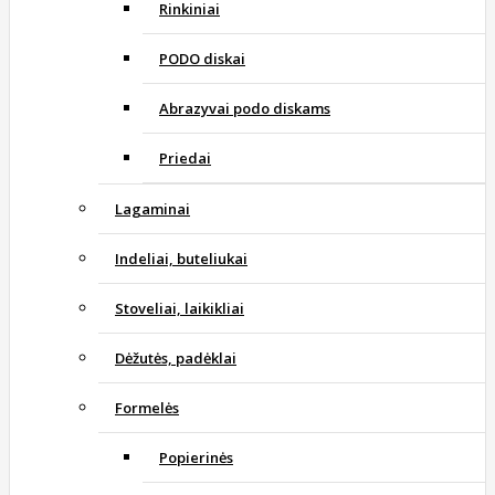
Rinkiniai
PODO diskai
Abrazyvai podo diskams
Priedai
Lagaminai
Indeliai, buteliukai
Stoveliai, laikikliai
Dėžutės, padėklai
Formelės
Popierinės