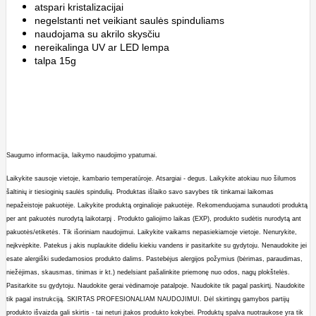
atspari kristalizacijai
negelstanti net veikiant saulės spinduliams
naudojama su akrilo skysčiu
nereikalinga UV ar LED lempa
talpa 15g
Saugumo informacija, laikymo naudojimo ypatumai.
Laikykite sausoje vietoje, kambario temperatūroje. Atsargiai - degus. Laikykite atokiau nuo šilumos
šaltinių ir tiesioginių saulės spindulių. Produktas išlaiko savo savybes tik tinkamai laikomas
nepažeistoje pakuotėje. Laikykite produktą orginalioje pakuotėje. Rekomenduojama sunaudoti produktą
per ant pakuotės nurodytą laikotarpį . Produkto galiojimo laikas (EXP), produkto sudėtis nurodytą ant
pakuotės/etiketės. Tik išoriniam naudojimui. Laikykite vaikams nepasiekiamoje vietoje. Nenurykite,
neįkvėpkite. Patekus į akis nuplaukite dideliu kiekiu vandens ir pasitarkite su gydytoju. Nenaudokite jei
esate alergiški sudedamosios produkto dalims. Pastebėjus alergijos požymius (bėrimas, paraudimas,
niežėjimas, skausmas, tinimas ir kt.) nedelsiant pašalinkite priemonę nuo odos, nagų plokštelės.
Pasitarkite su gydytoju. Naudokite gerai vėdinamoje patalpoje. Naudokite tik pagal paskirtį. Naudokite
tik pagal instrukciją. SKIRTAS PROFESIONALIAM NAUDOJIMUI. Dėl skirtingų gamybos partijų
produkto išvaizda gali skirtis - tai neturi įtakos produkto kokybei. Produktų spalva nuotraukose yra tik