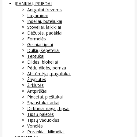
ĮRANKIAI, PRIEDAI
Antgaliai frezoms
Lagaminai
Indeliai, buteliukai
Stoveliai, laikikliai
Dėžutės, padėklai
Formelės
Geliniai tipsai
Dulkių šepetėliai
Teptukai
Dildės, blokeliai
Pėdų dildės, pemza
Atstūmėjai, pagaliukai
Žnyplutės
Žirklutės
Antpirščiai
Pincetai, pieštukai
Spaustukai arkai
Dirbtiniai nagai, tipsai
Tipsų paletės
Tipsų vėduoklės
Vonelės
Porankiai, kilimėliai