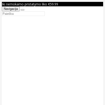
Iki nemokamo pristatymo liko €59.99
Navigacija