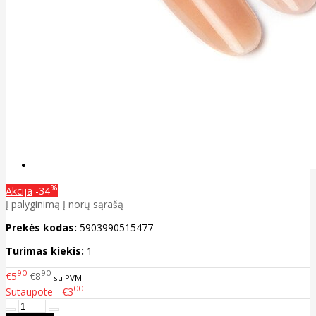
%
Akcija
-34
Į palyginimą
Į norų sąrašą
Prekės kodas:
5903990515477
Turimas kiekis:
1
90
90
€5
€8
su PVM
00
Sutaupote - €3