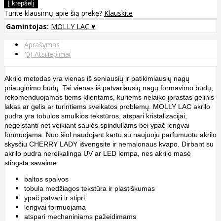
Turite klausimų apie šią prekę?
Klauskite
Gamintojas:
MOLLY LAC ♥
Aprašymas
(0) Atsiliepimai
Akrilo metodas yra vienas iš seniausių ir patikimiausių nagų
priauginimo būdų. Tai vienas iš patvariausių nagų formavimo būdų,
rekomenduojamas tiems klientams, kuriems nelaiko įprastas gelinis
lakas ar gelis ar turintiems sveikatos problemų. MOLLY LAC akrilo
pudra yra tobulos smulkios tekstūros, atspari kristalizacijai,
negelstanti net veikiant saulės spinduliams bei ypač lengvai
formuojama. Nuo šiol naudojant kartu su naujuoju parfumuotu akrilo
skysčiu CHERRY LADY išvengsite ir nemalonaus kvapo. Dirbant su
akrilo pudra nereikalinga UV ar LED lempa, nes akrilo masė
stingsta savaime.
baltos spalvos
tobula medžiagos tekstūra ir plastiškumas
ypač patvari ir stipri
lengvai formuojama
atspari mechaniniams pažeidimams