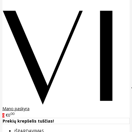
Mano paskyra
00
€0
0
Prekių krepšelis tuščias!
IŠPARDAVIMAS