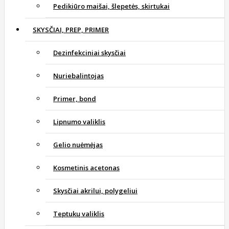
Pedikiūro maišai, šlepetės, skirtukai
SKYSČIAI, PREP, PRIMER
Dezinfekciniai skysčiai
Nuriebalintojas
Primer, bond
Lipnumo valiklis
Gelio nuėmėjas
Kosmetinis acetonas
Skysčiai akrilui, polygeliui
Teptukų valiklis