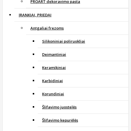
PROART dekoravimo pasta
ĮRANKIAI, PRIEDAI
Antgaliai frezoms
Silikoniniai poliruokliai
Deimantiniai
Keramikiniai
Karbidiniai
Korundiniai
Šlifavimo juostelės
Šlifavimo kepurėlės