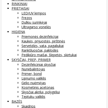
RINKINIAI
PRIETAISAI
LED/UV lempos
Frezos
Dulkių surinkėjai
Ultragarso vonelės
HIGIENA
Priemonės dezinfekcijai
Kaukės, prijuostės, pirštinės
Servetėlės, vata, pagaliukai
Rankšluosčiai, paklodės
Pedikiūro maišai, šlepetės, skirtukai
SKYSČIAI, PREP, PRIMER
Dezinfekciniai skysčiai
Nuriebalintojas
Primer, bond
Lipnumo valiklis
Gelio nuėmėjas
Kosmetinis acetonas
Skysčiai akrilui, polygeliui
Teptukų valiklis
BAZĖS
Skaidrios